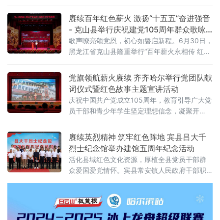
命精神、淬炼党性修养、筑牢信仰根基，推动
红色基因传承转化为实干担当的生动实践。活
赓续百年红色薪火 激扬“十五五”奋进强音
动中，全体党员沿着红军当年行军路线缓步前
- 克山县举行庆祝建党105周年群众歌咏
行，踏寻革命足迹、漫步红色老街，实
展演
歌声嘹亮颂党恩，初心如磐启新程。6月30日，
黑龙江省克山县隆重举行“百年薪火永相传 红心
向党启新程”大合唱展演，庆祝中国共产党成立
105周年。县党政负责同志、各条战线党员干部
党旗领航薪火赓续 齐齐哈尔举行党团队献
群众代表、老党员及企业家代表等共同观看演
词仪式暨红色故事主题宣讲活动
出，在激昂旋律中重温光辉党史，凝聚奋进力
庆祝中国共产党成立105周年，教育引导广大党
量。当日下午，展演在雄壮有力的歌声中拉开
员干部和青少年学生坚定理想信念，凝聚开
帷幕。10支参演队伍涵盖机关、教育、卫健、
启“十五五”发展新局强大精神合力。
公安
赓续英烈精神 筑牢红色阵地 宾县吕大千
烈士纪念馆举办建馆五周年纪念活动
活化县域红色文化资源，厚植全县党员干部群
众爱国爱党情怀。宾县常安镇人民政府干部职
工、爱心捐赠企业、宾县大千中学师生代表、
烈士后人及村民代表齐聚现场，共同参与庄重
肃穆的纪念仪式。纪念仪式在雄壮的国歌声中
拉开帷幕，全体人员整齐肃