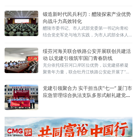
党务工作带头人，万四海以持续二十年的坚
守，探索出一条以高质量党建赋能行业商会发
锻造新时代民兵利刃：醴陵探索产业优势
展的实践路径。万四海投身湖南省电瓷电器行
向战斗力高效转化
业商会工作已有二十年，先后担任醴陵电瓷电
醴陵市委书记、市人武部党委第一书记向青松
器行业商会和湖南省电瓷电器行业商会会长共
结合党史军史与地方实践，为市人武部全体人
十六年，担任执行会长四年。在长期
员及醴陵、攸县、炎陵三地基干民兵，深入阐
释了民兵队伍“因何而建、为谁而战、走向何
绥芬河海关联合铁路公安开展联创共建活
方”的时代命题，引发强烈共鸣。向青松指出，
动 以党建引领筑牢国门青春防线
中国民兵是中国共产党亲手缔造的人民武装力
充分依托绥芬河口岸区位优势，以党建搭桥凝
量，其根脉深植于工农运动烽火，在革命战争
聚青年力量，联合牡丹江铁路公安处开展了“迎
年
七一、强党性、筑忠诚”联创共建主题活动，通
过实地研学、互学互鉴，进一步强化青年思想
党建引领聚合力 实干担当庆“七一” 厦门市
引领，夯实国门一线思想根基。
应急管理综合执法支队多形式献礼建党
105周年