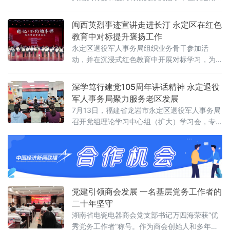
雷上南村万源楼成立了中共永定支部，推选阮
山为支部书记。这是福建省第一个农村党支
闽西英烈事迹宣讲走进长汀 永定区在红色
部，也是闽西第一
教育中对标提升褒扬工作
永定区退役军人事务局组织业务骨干参加活
动，并在沉浸式红色教育中开展对标学习，为
提升本地英烈褒扬纪念工作积累经验。永定区
退役军人事务局局长
深学笃行建党105周年讲话精神 永定退役
军人事务局聚力服务老区发展
7月13日，福建省龙岩市永定区退役军人事务局
召开党组理论学习中心组（扩大）学习会，专
题学习研讨习近平总书记在庆祝中国共产党成
立105周年大会上的重要讲话精神。全体党员、
干部职工参加学习。会议指出，习近平总书记
在庆祝中国共产党成立105周年大会上的重要讲
话，全面回顾了中国共产党105年来团结带领中
国人民不懈奋斗的光辉历程和伟大成就，深刻
党建引领商会发展 一名基层党务工作者的
总结了中国共产
二十年坚守
湖南省电瓷电器商会党支部书记万四海荣获“优
秀党务工作者”称号。作为商会创始人和多年的