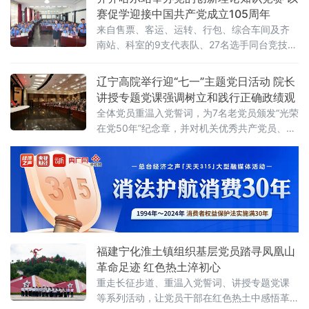
片展”在绥芬河市博物馆正式开展。展览由东北
赛促学迎接中国共产党成立105周年
烈士纪念馆、绥芬河市委组织部
来自售票、客运、运转、行包、综合车间及齐
南站、科室的9支代表队、27名选手同台竞技，
通过以赛促学、以学促行，持续深化党的创新
理论武装走深走实。此次竞赛设置必答题、抢
辽宁高院举行迎“七一”主题党日活动 院长
答题、风险题及加赛题四个环节，内容涵盖党
讲授专题党课强调树立和践行正确政绩观
史基础知识、党的二十大及二十届
全体党员重温入党誓词，为7名老党员颁发“光荣
在党50年”纪念章，并对机关优秀共产党员、优
秀党务工作者和先进基层党组织进行表彰。省
高级人民法院党组书记、院长葛迪出席活动，
并以“树立和践行正确政绩观，打基础、抓落
实、树形象，奋力推进全省法院工作高质量发
展”为题，为全体干警讲
福建宁化淮土镇组织基层党员踏寻凤凰山
革命足迹 红色热土淬初心
重走长征步道、重温入党誓词、讲授专题党课
等系列活动，让党员干部在红色热土中感悟革