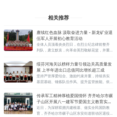
相关推荐
赓续红色血脉 汲取奋进力量 - 新龙矿业退
伍军人开展初心教育活动
全体人员顶着炎炎烈日，在烈士纪念碑前整齐
列队，肃立默哀，向革命英烈敬献花篮，并重
温军人誓词。随后，大家缓步绕行烈士墓区，
表达对先烈的崇高敬意和深切追思。在雷打石
绥芬河海关以榜样力量引领边关高质量发
烈士陵园旁的衡宝战役
展 上半年进出口总值同比增长超三成
坚持严管厚爱结合、激励约束并重，持续夯实
基层基础、锤炼队伍作风、提升监管效能。依
托“关企面对面”常态
传承军工精神厚植爱国情怀 齐齐哈尔市碾
子山区开展八一建军节爱国主义教育实践
活动
近日，为深耕双拥共建根基、做实全民国防教
育，齐齐哈尔市碾子山区东安街道联动区退役