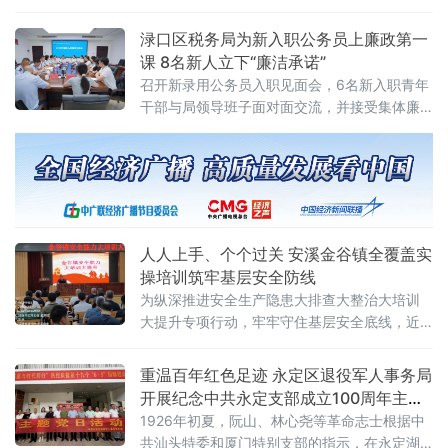
军人事务局，依托军工文化园、炮弹主题博物
馆红色实景阵地，开展“传承军工精神 厚植爱国
渌口区税务局为新入职公务员上廉政第一
情怀”沉浸式爱国主义教育实践活动。
课 8名新人立下“廉洁承诺”
召开新录用公务员入职见面会，6名新入职青年
干部与局领导班子面对面交流，并接受集体廉
政谈话，在入职伊始明确廉洁从税底线。见面
会上，新入职青年逐一自我介绍，结合专业特
长交流工作打算。大家表示将尽快完成从学生
到税务干部的身份转变，主动向身边前辈请教
学习，立足纳税服务、税源管理等一线岗位踏
实履职。集体廉政谈话环节，渌口区税务局领
人人上手、个个过关 安溪金谷镇全覆盖实
导围绕基层税务岗位风
操培训筑牢基层安全防线
为纵深推进安全生产隐患大排查大整治大培训
大提升专项行动，牢牢守住基层安全底线，近
期，福建省泉州市安溪县金谷镇分两批次开展
全覆盖安全生产专题培训暨消防实战演练，同
重温百年红色足迹 永定区退役军人事务局
步配套文物建筑安全专项实训
开展纪念中共永定支部成立100周年主题
党日
1926年初夏，阮山、林心尧等革命志士根据中
共汕头特委和厦门特别支部的指示，在永定湖