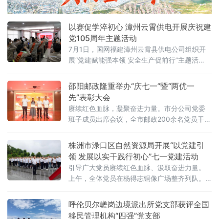
以赛促学淬初心 漳州云霄供电开展庆祝建
党105周年主题活动
7月1日，国网福建漳州云霄县供电公司组织开
展“党建赋能强本领 安全生产促前行”主题活
动，热烈庆祝中国共产党成立105周年。活动涵
盖党性教育、先锋表彰、经验分享、知识竞赛
邵阳邮政隆重举办“庆七一”暨“两优一
多重内容，以党建引领筑牢安全生产防线，激
先”表彰大会
励全体党员守初心、担使命、保安全。活动由
赓续红色血脉，凝聚奋进力量。市分公司党委
该公司总经理、党委副书记黄明领誓，参会党
班子成员出席会议，全市邮政200余名党员干部
员面向党旗重温入党誓词，铿锵有力的誓词回
参加会议。会上，市分公司党委书记、总经理
荡现场，引导大家回望
姜正科以《树牢正确政绩观 走好新的赶考路 切
株洲市渌口区自然资源局开展“以党建引
实推动邵阳邮政高质量发展迈上新台阶》为
领 发展以实干践行初心”七一党建活动
题，为全体党员讲授党课。党课内容丰富、立
引导广大党员赓续红色血脉、汲取奋进力量。
意深远，以树立和践行正确政绩观为主
上午，全体党员在杨得志铜像广场整齐列队。
天空中飘着小雨，但大家神情庄严肃穆。在党
组书记、局长许颖同志的领誓下，全体党员面
呼伦贝尔嵯岗边境派出所党支部获评全国
向鲜红的党
移民管理机构“四强”党支部