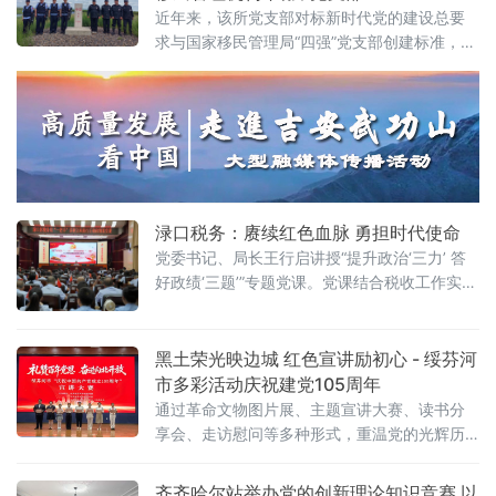
近年来，该所党支部对标新时代党的建设总要
求与国家移民管理局“四强”党支部创建标准，将
党建与边境管控、服务群众、平安建设深度融
合，打造“党建红引领边境蓝”战斗堡垒。先后荣
立集体二等功1次、集体三等功2次，获评内蒙
古自治区“坚强堡垒支部”、总站“四强”党支部。
夯基固本，让组织生活接上草原地气。组织生
活怎么开出
渌口税务：赓续红色血脉 勇担时代使命
党委书记、局长王行启讲授“提升政治‘三力’ 答
好政绩‘三题’”专题党课。党课结合税收工作实
际，围绕正确政绩观的时代内涵、实践要求展
开交流，引导全体党员干部坚持实事求是、务
实担当，把为民惠企
黑土荣光映边城 红色宣讲励初心 - 绥芬河
市多彩活动庆祝建党105周年
通过革命文物图片展、主题宣讲大赛、读书分
享会、走访慰问等多种形式，重温党的光辉历
史，传承红色基因，凝聚奋进力量。6月30
日，“黑土荣光 薪火相传——黑龙江革命文物图
齐齐哈尔站举办党的创新理论知识竞赛 以