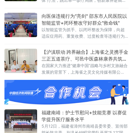
体”疗法，跳出单一诊疗局限，创新康养逻辑与
产业模式，打造“四个一”主动康养体系，联动山
林、庄寨、温泉资源，构建“非遗中医+古建+山
向医保违规行为"亮剑" 邵东市人民医院以
野旅居”融合业态，为县域医旅融合、乡村振兴
智能监管+闭环整改守好群众"救命钱"
提供可行样板。
以智能监管为抓手、以闭环整改为保障，向超
适应症用药、重复收费、过度检查等违规行为
全面"亮剑"。 会上，副院长袁凯志宣读了《深
化医保基金管理突出问题整治"突击战"工作方
【沪滇联动 跨界融合】上海雀之灵携手金
案》，对方案中的总体目标、组织领导、整治
三正五道茶疗、可邑中医森林康养​共筑弥
时间与范围、
勒康养旅居新高地​
在国家大力推进“健康中国”战略与乡村文旅融合
发展的背景下，上海雀之灵文化传媒有限公
司、金三正五道茶茶疗基地与弥勒可邑小镇中
医森林康养基地今日正式签署战略合作协议。
三方将立足云南弥勒可邑小镇独特的生态与文
化资源，深度融合民族IP、精品咖啡、中医康养
与森林旅居，构建“咖啡文化+民族美学+中医康
养+生态旅居”四位一体的产业新生态，打造沪
福建南靖：护士节慰问+技能竞赛 以赛促
滇协作、跨界赋能的康养文旅示范样板。弥勒
学提升医疗服务水平
可邑小
5月12日，福建省漳州市南靖县委常委、宣传部
部长陈志亮，副县长钟昭容带队开展“5.12”国际