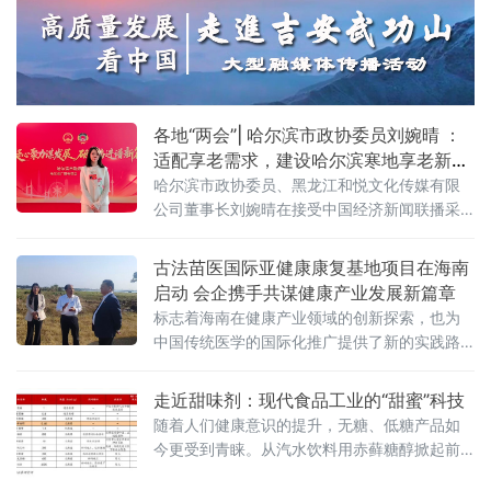
各地“两会”| 哈尔滨市政协委员刘婉晴 ：
适配享老需求，建设哈尔滨寒地享老新模
式
哈尔滨市政协委员、黑龙江和悦文化传媒有限
公司董事长刘婉晴在接受中国经济新闻联播采
访时提出以医养智慧融合破局新银发族养老转
型，适配享老需求建设哈尔滨寒地享老新模式
古法苗医国际亚健康康复基地项目在海南
的建议。
启动 会企携手共谋健康产业发展新篇章
标志着海南在健康产业领域的创新探索，也为
中国传统医学的国际化推广提供了新的实践路
径。未来协企多方将继续深化合作，共同打造
具有国际影响力的健康康复示范基地。
走近甜味剂：现代食品工业的“甜蜜”科技
随着人们健康意识的提升，无糖、低糖产品如
今更受到青睐。从汽水饮料用赤藓糖醇掀起前
所未有的“无糖”流行风潮，到超市货架上琳琅满