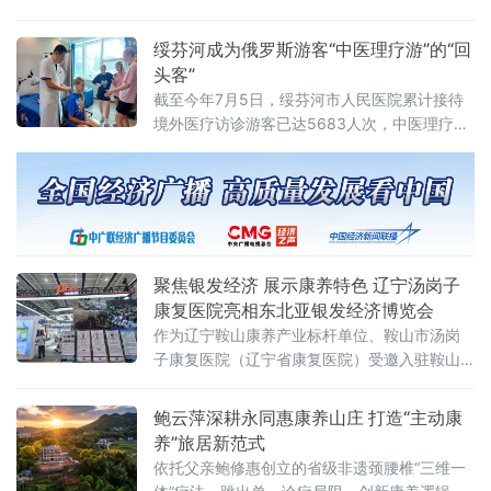
情。综合历年监测数据和当前研判，黑龙江省
夏季传染病总体发病水平较低，整体可防可
绥芬河成为俄罗斯游客“中医理疗游”的“回
控。黑龙江省疾病预防控制局副局长张冰欣在
头客”
会上介绍，夏季肠道传染病发病风险较高，诺
截至今年7月5日，绥芬河市人民医院累计接待
如病毒、细菌性感染
境外医疗访诊游客已达5683人次，中医理疗已
然成为绥芬河跨境游的一张金字名片。
聚焦银发经济 展示康养特色 辽宁汤岗子
康复医院亮相东北亚银发经济博览会
作为辽宁鞍山康养产业标杆单位、鞍山市汤岗
子康复医院（辽宁省康复医院）受邀入驻鞍山
城市主题展厅，以专业康复医疗力量为依托，
面向海内外客商与中老年群众普及老年康养知
鲍云萍深耕永同惠康养山庄 打造“主动康
识、传播科学健康理念，全方位展示鞍山特色
养”旅居新范式
温泉+康复、医养结合产业优
依托父亲鲍修惠创立的省级非遗颈腰椎“三维一