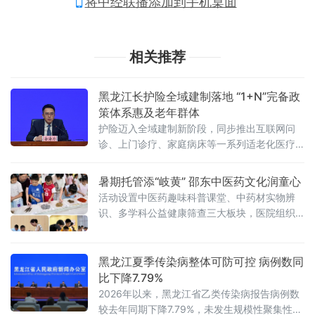
将中经联播添加到手机桌面
相关推荐
黑龙江长护险全域建制落地 “1+N”完备政
策体系惠及老年群体
护险迈入全域建制新阶段，同步推出互联网问
诊、上门诊疗、家庭病床等一系列适老化医疗
举措，切实破解老龄化背景下失能家庭照护难
题。长期护理保险被誉为社保“第六险”，是应对
暑期托管添“岐黄” 邵东中医药文化润童心
人口老龄化的关
活动设置中医药趣味科普课堂、中药材实物辨
识、多学科公益健康筛查三大板块，医院组织
眼科、健康管理、药学、针灸疼痛康复科等多
科室骨干医师组成专项志愿服务队，分层开展
系统化健康服务。科普课堂上，中医药研究生
黑龙江夏季传染病整体可防可控 病例数同
讲师
比下降7.79%
2026年以来，黑龙江省乙类传染病报告病例数
较去年同期下降7.79%，未发生规模性聚集性疫