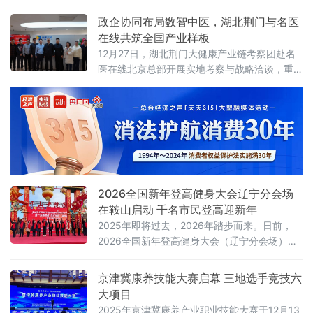
目的“零糖”食品，一场围绕味觉与健康的饮食革
命，正悄然改变着我们的生活方式。健康中国
政企协同布局数智中医，湖北荆门与名医
行动推进委员会印发《健康中国行动（2019—
在线共筑全国产业样板
2030年）》中建议，居民蔗糖的摄入量每人每
12月27日，湖北荆门大健康产业链考察团赴名
天不超过25克。
医在线北京总部开展实地考察与战略洽谈，重
点围绕数智中医平台建设、3万名中医资源池
（含国医大师、全国名中医、青年医生及AI医
生）运营、人工智能医疗技术应用、优质医疗
资源整合等核心议题深入交流，并在“AI+医疗健
康”赋能基层中医、中医全球化推广、大健康产
业协同发展等领域达成多项共识。
2026全国新年登高健身大会辽宁分会场
在鞍山启动 千名市民登高迎新年
2025年即将过去，2026年踏步而来。日前，
2026全国新年登高健身大会（辽宁分会场）
暨“冰雪钢都 花灯悦购”温泉冰雪文化消费活动
在辽宁千山老院子举行，千名登山爱好者登高
京津冀康养技能大赛启幕 三地选手竞技六
揽胜，辞旧迎新，乐享千山冬日美景，尽情享
大项目
受冰雪运动的独特魅力。
2025年京津冀康养产业职业技能大赛于12月13