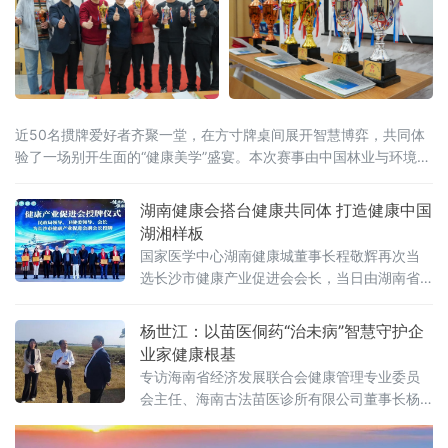
近50名掼牌爱好者齐聚一堂，在方寸牌桌间展开智慧博弈，共同体
验了一场别开生面的“健康美学”盛宴。本次赛事由中国林业与环境促
进会森林康养建设工作委员会指导，2026湖南掼牌联赛（湘掼联
赛）组委会主办，株洲鑫福健康管理（体检）中心承办。中国掼牌
湖南健康会搭台健康共同体 打造健康中国
界“大魔王”、湘掼俱乐
湖湘样板
国家医学中心湖南健康城董事长程敬辉再次当
选长沙市健康产业促进会会长，当日由湖南省
健康公益基金会联合长沙市健康产业促进会、
国家医学中心湖南健康城等多家单位共同举办
杨世江：以苗医侗药“治未病”智慧守护企
的“领航之夜”公益盛典在长沙启幕。授牌仪式现
业家健康根基
场活动锚定《“健康中国2030”规划纲要》战略
专访海南省经济发展联合会健康管理专业委员
方向，以“健康共同体·万群联健康·领航启新
会主任、海南古法苗医诊所有限公司董事长杨
程”为核心主题，通过政策解读、成果发布、爱
世江
心捐赠、项目签约等多元环节