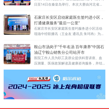
日至14日在秦皇岛举行。本次大赛由河北省人
社厅、北京市人社局、天津市人社局联合主
办，旨在全面展示三地康养技能人才精湛技术
石家庄长安区启动家庭医生签约进小区，
和精神风貌，引领区域康养行业技能人才队伍
打通健康服务“最后一公里”
建设，促进京津冀康养服务业健康快速发展。
石家庄市长安区家庭医生签约服务进小区活动
现场中经联播讯（王金友 通讯员 朱珂冉）为持
续推进家庭医生签约服务提质增效，真正把健
康服务送到群众“家门口”，11月29日，石家庄市
鞍山市汤岗子“千年名汤 百年康养”中国石
长安区家庭医生签约服务进小区活动启动仪式
油辽宁鞍山销售分公司站开市
在金谈固家园举行。
医院工作人员为职工及群众提供科普讲座、血
压测量、医保政策解读及健康咨询服务，并结
合每位人的身体状况给出个性化健康建议；同
时耐心细致地解答大家所提出的疾病治疗、康
复等方面的问题，让大家享受到专业医疗服
务，将健康与温暖送到职工心间。 据介绍，活
动中，心肺康