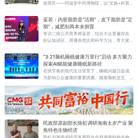
游景区——同溢堂中药博物院，以“文旅+科普
继续弘扬南丁格尔精神，坚守医者初心，精进
+产业”的创新模式，正成为漳浦县中医药文化
护理技能，以更优质
传承与体验的新地标。园区将中医药文化与园
蓝若：内脏脂肪是“活期”，皮下脂肪是“定
林景观、观光体验深度融合，成为传播中医药
期”，减肥别再本末倒置
文化、展示非遗技艺的重要窗口。走进同溢堂
专访二级公共营养师蓝若，结合大众普遍存在
中药博物院，首先映入眼帘的是中医药文化园
的认知误区，用通俗类比和科学方法，带大家
林。这里以千年重阳古树林为基，巧妙布局妙
重新认识两种核心脂肪，轻松走出减脂盲区。
手石、归来亭等多处人
“3·21脑机睡眠健康万里行”启动 多方聚力
探索AI赋能健康睡眠新路径
在快节奏的现代生活背景下，睡眠问题日益成
为影响公众健康的重要因素。随着脑机交互、
人工智能等前沿技术不断突破，科技正为提升
睡眠质量提供全新路径。3月21日，第26个世界
睡眠日之际，“3·21脑机睡眠健康万里行”活动在
福建厦门正式启动，来自政产学研医等多领域
代表齐聚一堂，共话脑机技术赋能健康睡眠的
创新实践与发展前景。本次活动以“以AI相伴，
民政部原副部长陈虹调研海南太岁产业 聚
脑机赋能”为主题，
焦特色生物经济
陈虹与海南省经济发展联合会就海南特色生物