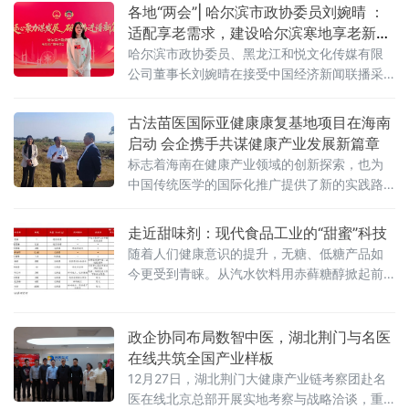
各地“两会”| 哈尔滨市政协委员刘婉晴 ：
适配享老需求，建设哈尔滨寒地享老新模
式
哈尔滨市政协委员、黑龙江和悦文化传媒有限
公司董事长刘婉晴在接受中国经济新闻联播采
访时提出以医养智慧融合破局新银发族养老转
型，适配享老需求建设哈尔滨寒地享老新模式
古法苗医国际亚健康康复基地项目在海南
的建议。
启动 会企携手共谋健康产业发展新篇章
标志着海南在健康产业领域的创新探索，也为
中国传统医学的国际化推广提供了新的实践路
径。未来协企多方将继续深化合作，共同打造
具有国际影响力的健康康复示范基地。
走近甜味剂：现代食品工业的“甜蜜”科技
随着人们健康意识的提升，无糖、低糖产品如
今更受到青睐。从汽水饮料用赤藓糖醇掀起前
所未有的“无糖”流行风潮，到超市货架上琳琅满
目的“零糖”食品，一场围绕味觉与健康的饮食革
命，正悄然改变着我们的生活方式。健康中国
政企协同布局数智中医，湖北荆门与名医
行动推进委员会印发《健康中国行动（2019—
在线共筑全国产业样板
2030年）》中建议，居民蔗糖的摄入量每人每
12月27日，湖北荆门大健康产业链考察团赴名
天不超过25克。
医在线北京总部开展实地考察与战略洽谈，重