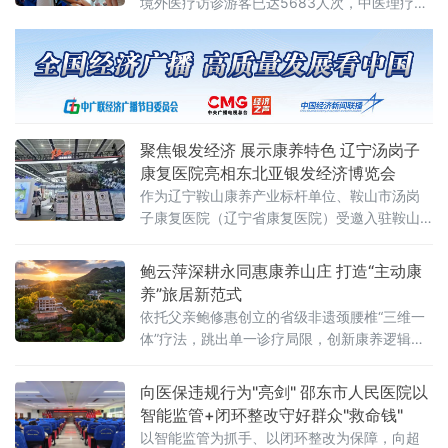
境外医疗访诊游客已达5683人次，中医理疗已
然成为绥芬河跨境游的一张金字名片。
聚焦银发经济 展示康养特色 辽宁汤岗子
康复医院亮相东北亚银发经济博览会
作为辽宁鞍山康养产业标杆单位、鞍山市汤岗
子康复医院（辽宁省康复医院）受邀入驻鞍山
城市主题展厅，以专业康复医疗力量为依托，
面向海内外客商与中老年群众普及老年康养知
鲍云萍深耕永同惠康养山庄 打造“主动康
识、传播科学健康理念，全方位展示鞍山特色
养”旅居新范式
温泉+康复、医养结合产业优
依托父亲鲍修惠创立的省级非遗颈腰椎“三维一
体”疗法，跳出单一诊疗局限，创新康养逻辑与
产业模式，打造“四个一”主动康养体系，联动山
林、庄寨、温泉资源，构建“非遗中医+古建+山
向医保违规行为"亮剑" 邵东市人民医院以
野旅居”融合业态，为县域医旅融合、乡村振兴
智能监管+闭环整改守好群众"救命钱"
提供可行样板。
以智能监管为抓手、以闭环整改为保障，向超