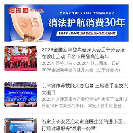
点围绕数智中医平台建设、3万名中医资源池
（含国医大师、全国名中医、青年医生及AI医
生）运营、人工智能医疗技术应用、优质医疗
资源整合等核心议题深入交流，并在“AI+医疗健
康”赋能基层中医、中医全球化推广、大健康产
业协同发展等领域达成多项共识。
2026全国新年登高健身大会辽宁分会场
在鞍山启动 千名市民登高迎新年
2025年即将过去，2026年踏步而来。日前，
2026全国新年登高健身大会（辽宁分会场）
暨“冰雪钢都 花灯悦购”温泉冰雪文化消费活动
在辽宁千山老院子举行，千名登山爱好者登高
京津冀康养技能大赛启幕 三地选手竞技六
揽胜，辞旧迎新，乐享千山冬日美景，尽情享
大项目
受冰雪运动的独特魅力。
2025年京津冀康养产业职业技能大赛于12月13
日至14日在秦皇岛举行。本次大赛由河北省人
社厅、北京市人社局、天津市人社局联合主
办，旨在全面展示三地康养技能人才精湛技术
石家庄长安区启动家庭医生签约进小区，
和精神风貌，引领区域康养行业技能人才队伍
打通健康服务“最后一公里”
建设，促进京津冀康养服务业健康快速发展。