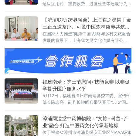
适应症用药、重复收费、过度检查等违规行为
全面"亮剑"。 会上，副院长袁凯志宣读了《深
化医保基金管理突出问题整治"突击战"工作方
【沪滇联动 跨界融合】上海雀之灵携手金
案》，对方案中的总体目标、组织领导、整治
三正五道茶疗、可邑中医森林康养​共筑弥
时间与范围、
勒康养旅居新高地​
在国家大力推进“健康中国”战略与乡村文旅融合
发展的背景下，上海雀之灵文化传媒有限公
司、金三正五道茶茶疗基地与弥勒可邑小镇中
医森林康养基地今日正式签署战略合作协议。
三方将立足云南弥勒可邑小镇独特的生态与文
化资源，深度融合民族IP、精品咖啡、中医康养
与森林旅居，构建“咖啡文化+民族美学+中医康
养+生态旅居”四位一体的产业新生态，打造沪
福建南靖：护士节慰问+技能竞赛 以赛促
滇协作、跨界赋能的康养文旅示范样板。弥勒
学提升医疗服务水平
可邑小
5月12日，福建省漳州市南靖县委常委、宣传部
部长陈志亮，副县长钟昭容带队开展“5.12”国际
护士节慰问活动，向全县一线护理工作者致以
节日的问候。在山城社区卫生服务中心、县中
漳浦同溢堂中药博物院：“文旅+科普+产
医院、县总医院，县领导与护理人员亲切交
业”融合 打造中医药文化传承新地标
谈，对大家长期以来在平凡岗位上无私奉献、
位于福建省漳州市漳浦县绥安工业区的AAA级旅
恪尽职守表示衷心感谢。南靖县领导勉励大家