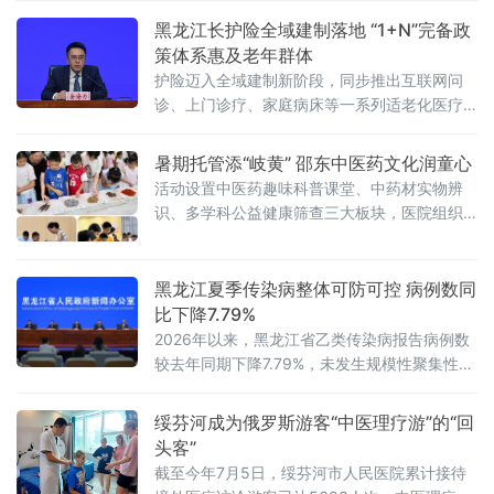
黑龙江长护险全域建制落地 “1+N”完备政
策体系惠及老年群体
护险迈入全域建制新阶段，同步推出互联网问
诊、上门诊疗、家庭病床等一系列适老化医疗
举措，切实破解老龄化背景下失能家庭照护难
题。长期护理保险被誉为社保“第六险”，是应对
暑期托管添“岐黄” 邵东中医药文化润童心
人口老龄化的关
活动设置中医药趣味科普课堂、中药材实物辨
识、多学科公益健康筛查三大板块，医院组织
眼科、健康管理、药学、针灸疼痛康复科等多
科室骨干医师组成专项志愿服务队，分层开展
系统化健康服务。科普课堂上，中医药研究生
黑龙江夏季传染病整体可防可控 病例数同
讲师
比下降7.79%
2026年以来，黑龙江省乙类传染病报告病例数
较去年同期下降7.79%，未发生规模性聚集性疫
情。综合历年监测数据和当前研判，黑龙江省
夏季传染病总体发病水平较低，整体可防可
绥芬河成为俄罗斯游客“中医理疗游”的“回
控。黑龙江省疾病预防控制局副局长张冰欣在
头客”
会上介绍，夏季肠道传染病发病风险较高，诺
截至今年7月5日，绥芬河市人民医院累计接待
如病毒、细菌性感染