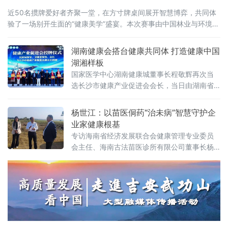
近50名掼牌爱好者齐聚一堂，在方寸牌桌间展开智慧博弈，共同体
验了一场别开生面的“健康美学”盛宴。本次赛事由中国林业与环境促
进会森林康养建设工作委员会指导，2026湖南掼牌联赛（湘掼联
赛）组委会主办，株洲鑫福健康管理（体检）中心承办。中国掼牌
湖南健康会搭台健康共同体 打造健康中国
界“大魔王”、湘掼俱乐
湖湘样板
国家医学中心湖南健康城董事长程敬辉再次当
选长沙市健康产业促进会会长，当日由湖南省
健康公益基金会联合长沙市健康产业促进会、
国家医学中心湖南健康城等多家单位共同举办
杨世江：以苗医侗药“治未病”智慧守护企
的“领航之夜”公益盛典在长沙启幕。授牌仪式现
业家健康根基
场活动锚定《“健康中国2030”规划纲要》战略
专访海南省经济发展联合会健康管理专业委员
方向，以“健康共同体·万群联健康·领航启新
会主任、海南古法苗医诊所有限公司董事长杨
程”为核心主题，通过政策解读、成果发布、爱
世江
心捐赠、项目签约等多元环节