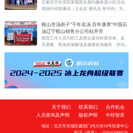
石家庄市长安区家庭医生签约服务进小区活动
现场中经联播讯（王金友 通讯员 朱珂冉）为持
续推进家庭医生签约服务提质增效，真正把健
康服务送到群众“家门口”，11月29日，石家庄市
鞍山市汤岗子“千年名汤 百年康养”中国石
长安区家庭医生签约服务进小区活动启动仪式
油辽宁鞍山销售分公司站开市
在金谈固家园举行。
医院工作人员为职工及群众提供科普讲座、血
压测量、医保政策解读及健康咨询服务，并结
合每位人的身体状况给出个性化健康建议；同
时耐心细致地解答大家所提出的疾病治疗、康
复等方面的问题，让大家享受到专业医疗服
务，将健康与温暖送到职工心间。 据介绍，活
动中，心肺康
关于我们
联系我们
合作机会
人员查询及声明
版权声明
中经智库
地址：北京市东城区建国门内大街18号恒基中心
电话（传真）：010-65066629