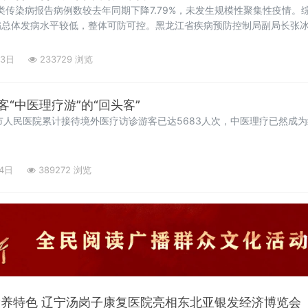
乙类传染病报告病例数较去年同期下降7.79%，未发生规模性聚集性疫情
病总体发病水平较低，整体可防可控。黑龙江省疾病预防控制局副局长张
诺如病毒、细菌性感染
23日
233729 浏览
“中医理疗游”的“回头客”
市人民医院累计接待境外医疗访诊游客已达5683人次，中医理疗已然成
14日
389272 浏览
康养特色 辽宁汤岗子康复医院亮相东北亚银发经济博览会