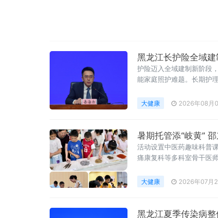
护险迈入全域建制新阶段
能家庭照护难题。长期护理
大健康
2026年08月
暑期托管添“岐黄” 
活动设置中医药趣味科普
痛康复科等多科室骨干医
大健康
2026年07月
黑龙江夏季传染病整体