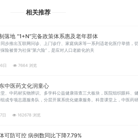
相关推荐
黑龙江长护险全域建制落地 “1+N”完备政策体系惠及老年群体
，同步推出互联网问诊、上门诊疗、家庭病床等一系列适老化医疗举措，
保险被誉为社保“第六险”，是应对人口老龄化的关
06日
7664 浏览
邵东中医药文化润童心
课堂、中药材实物辨识、多学科公益健康筛查三大板块，医院组织眼科、
师组成专项志愿服务队，分层开展系统化健康服务。科普课堂上，中医药
27日
162678 浏览
可防可控 病例数同比下降7.79%