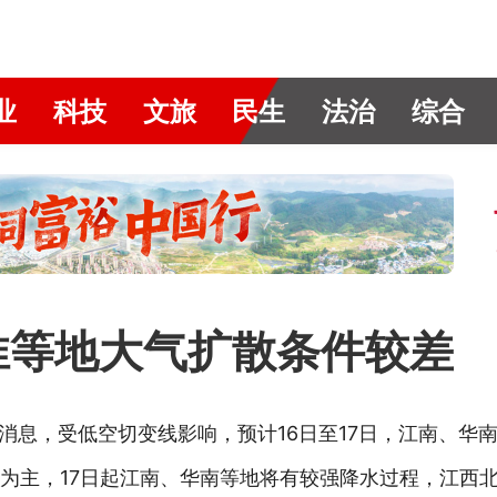
业
科技
文旅
民生
法治
综合
黄淮等地大气扩散条件较差
站消息，受低空切变线影响，预计16日至17日，江南、华
雨为主，17日起江南、华南等地将有较强降水过程，江西