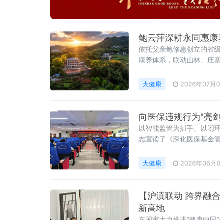
鲍云萍深耕永同惠康
依托父亲鲍修惠创立的省级
康养体系，联动山林、庄寨
板。
大健康
2026年07月
以智能监管为抓手、以闭环
志宣读了《深化医保基金管
大健康
2026年06月
【沪滇联动 跨界融
新高地​
在国家大力推进“健康中国