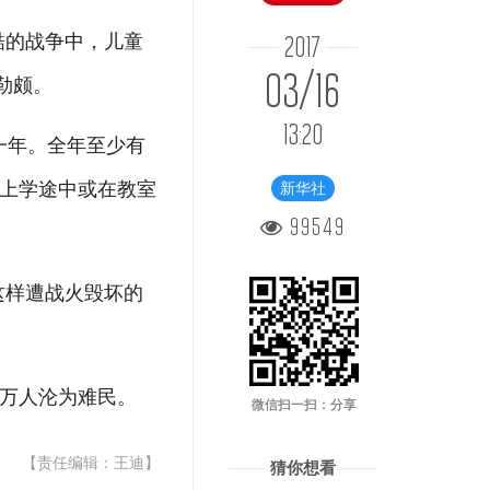
酷的战争中，儿童
2017
03/16
勒颇。
13:20
一年。全年至少有
童在上学途中或在教室
新华社
99549
这样遭战火毁坏的
0万人沦为难民。
微信扫一扫：分享
【责任编辑：王迪】
猜你想看