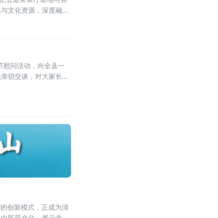
态与文化资源，深度融合
体的产业新生态，打造沪
士节慰问活动，向全县一
员亲切交谈，对大家长期
，坚守医者初心，精进护
”的创新模式，正成为漳
播中医药文化、展示非遗