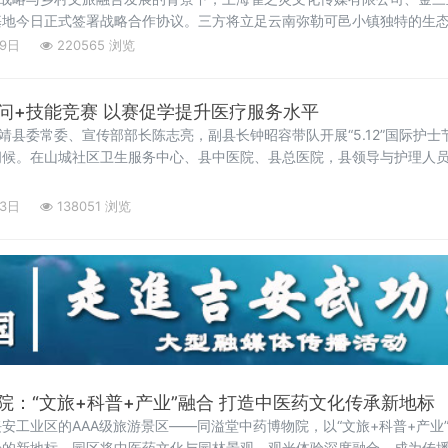
基地今日正式签署战略合作协议。三方将立足云南弥勒可邑小镇独特的生
康养与森林旅居，构建“咖啡文化+民族美学+中医康养+生态旅居”四位一
19日
220565 浏览
文旅示范样板。弥勒可邑小
问+技能竞赛 以赛促学提升医疗服务水平
南靖县委常委、宣传部部长陈志亮，副县长钟昭容带队开展“5.12”国际护
问候。在山城社区卫生服务中心、县中医院、县总医院，县领导与护理人
献、恪尽职守表示衷心感谢。南靖县领导勉励大家继续弘扬南丁格尔精神
13日
138051 浏览
院：“文旅+科普+产业”融合 打造中医药文化传承新地标
安工业区的AAA级旅游景区——同溢堂中药博物院，以“文旅+科普+产业
验的新地标。园区将中医药文化与园林景观、观光体验深度融合，成为传