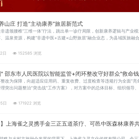
养山庄 打造“主动康养”旅居新范式
非遗颈腰椎“三维一体”疗法，跳出单一诊疗局限，创新康养逻辑与产业模
、温泉资源，构建“非遗中医+古建+山野旅居”融合业态，为县域医旅融
02日
152585 浏览
向医保违规行为"亮剑" 邵东市人民医院以智能监管+闭环整改守好群众"救命钱
整改为保障，向超适应症用药、重复收费、过度检查等违规行为全面"亮剑
理突出问题整治"突击战"工作方案》，对方案中的总体目标、组织领导
05日
171922 浏览
合】上海雀之灵携手金三正五道茶疗、可邑中医森林康养​
”战略与乡村文旅融合发展的背景下，上海雀之灵文化传媒有限公司、金