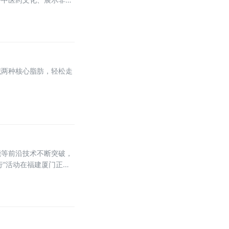
树林为基，巧妙布局妙手
识两种核心脂肪，轻松走
能等前沿技术不断突破，
行”活动在福建厦门正式
次活动以“以AI相伴，