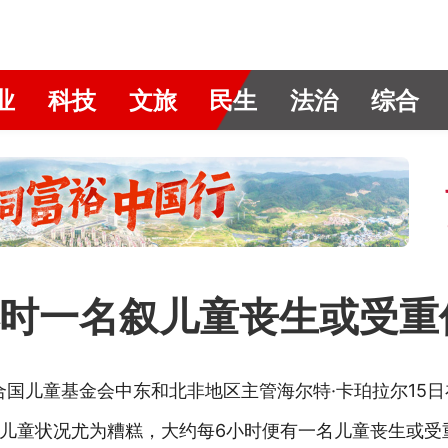
业
科技
文旅
民生
法治
综合
时一名叙儿童丧生或受重
联合国儿童基金会中东和北非地区主管海尔特·卡珀拉尔15
儿童状况尤为糟糕，大约每6小时便有一名儿童丧生或受