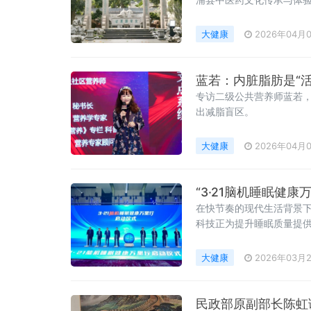
技艺的重要窗口。走进同
石、归来亭等多处人
大健康
2026年04月
蓝若：内脏脂肪是“活
专访二级公共营养师蓝若
出减脂盲区。
大健康
2026年04月
“3·21脑机睡眠健
在快节奏的现代生活背景
科技正为提升睡眠质量提供全
启动，来自政产学研医等多
脑机赋能”为主题，
大健康
2026年03月
民政部原副部长陈虹