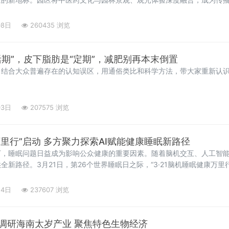
溢堂中药博物院，首先映入眼帘的是中医药文化园林。这里以千年重阳古
08日
260435 浏览
期”，皮下脂肪是“定期”，减肥别再本末倒置
，结合大众普遍存在的认知误区，用通俗类比和科学方法，带大家重新认
03日
207575 浏览
康万里行”启动 多方聚力探索AI赋能健康睡眠新路径
下，睡眠问题日益成为影响公众健康的重要因素。随着脑机交互、人工智
新路径。3月21日，第26个世界睡眠日之际，“3·21脑机睡眠健康万里
领域代表齐聚一堂，共话脑机技术赋能健康睡眠的创新实践与发展前景。本
24日
237607 浏览
调研海南太岁产业 聚焦特色生物经济