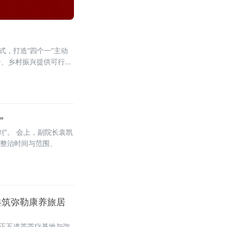
式，打造“四个一”主动
合、乡村振兴提供可行样
"
"。 会上，副院长袁凯
、整治时间与范围、
共筑弥勒康养旅居
三正五道茶茶疗基地与弥