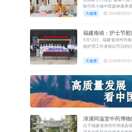
勒可邑小镇中医森林康养
民族IP、精品咖啡、中医
大健康
2026年05月
滇协作、跨界赋能的康养
福建南靖：护士节慰
5月12日，福建省漳州市
线护理工作者致以节日的
以来在平凡岗位上无私奉
理技能，以更优质
大健康
2026年05月
漳浦同溢堂中药博物
位于福建省漳州市漳浦县绥
浦县中医药文化传承与体