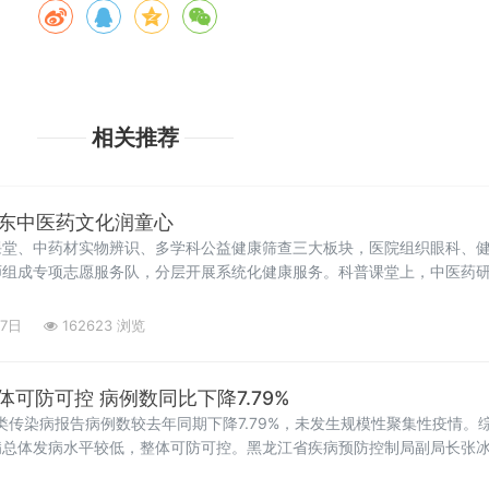
相关推荐
邵东中医药文化润童心
课堂、中药材实物辨识、多学科公益健康筛查三大板块，医院组织眼科、
师组成专项志愿服务队，分层开展系统化健康服务。科普课堂上，中医药
27日
162623 浏览
可防可控 病例数同比下降7.79%
乙类传染病报告病例数较去年同期下降7.79%，未发生规模性聚集性疫情
病总体发病水平较低，整体可防可控。黑龙江省疾病预防控制局副局长张
诺如病毒、细菌性感染