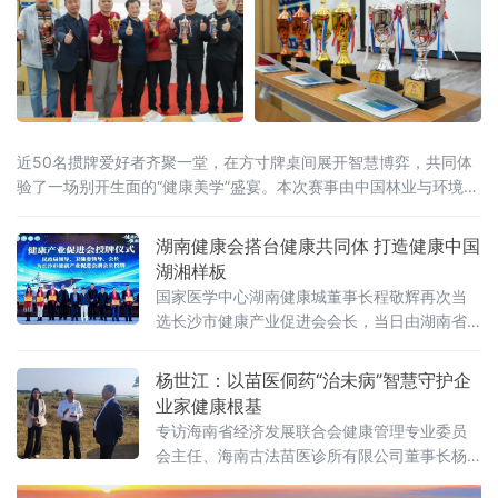
近50名掼牌爱好者齐聚一堂，在方寸牌桌间展开智慧博弈，共同体
验了一场别开生面的“健康美学”盛宴。本次赛事由中国林业与环境促
进会森林康养建设工作委员会指导，2026湖南掼牌联赛（湘掼联
赛）组委会主办，株洲鑫福健康管理（体检）中心承办。中国掼牌
湖南健康会搭台健康共同体 打造健康中国
界“大魔王”、湘掼俱乐
湖湘样板
国家医学中心湖南健康城董事长程敬辉再次当
选长沙市健康产业促进会会长，当日由湖南省
健康公益基金会联合长沙市健康产业促进会、
国家医学中心湖南健康城等多家单位共同举办
杨世江：以苗医侗药“治未病”智慧守护企
的“领航之夜”公益盛典在长沙启幕。授牌仪式现
业家健康根基
场活动锚定《“健康中国2030”规划纲要》战略
专访海南省经济发展联合会健康管理专业委员
方向，以“健康共同体·万群联健康·领航启新
会主任、海南古法苗医诊所有限公司董事长杨
程”为核心主题，通过政策解读、成果发布、爱
世江
心捐赠、项目签约等多元环节