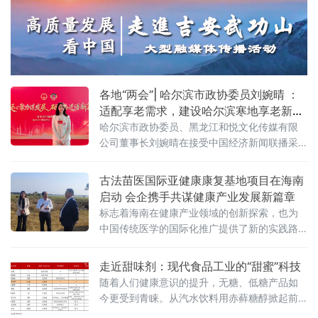
各地“两会”| 哈尔滨市政协委员刘婉晴 ：
适配享老需求，建设哈尔滨寒地享老新模
式
哈尔滨市政协委员、黑龙江和悦文化传媒有限
公司董事长刘婉晴在接受中国经济新闻联播采
访时提出以医养智慧融合破局新银发族养老转
型，适配享老需求建设哈尔滨寒地享老新模式
古法苗医国际亚健康康复基地项目在海南
的建议。
启动 会企携手共谋健康产业发展新篇章
标志着海南在健康产业领域的创新探索，也为
中国传统医学的国际化推广提供了新的实践路
径。未来协企多方将继续深化合作，共同打造
具有国际影响力的健康康复示范基地。
走近甜味剂：现代食品工业的“甜蜜”科技
随着人们健康意识的提升，无糖、低糖产品如
今更受到青睐。从汽水饮料用赤藓糖醇掀起前
所未有的“无糖”流行风潮，到超市货架上琳琅满