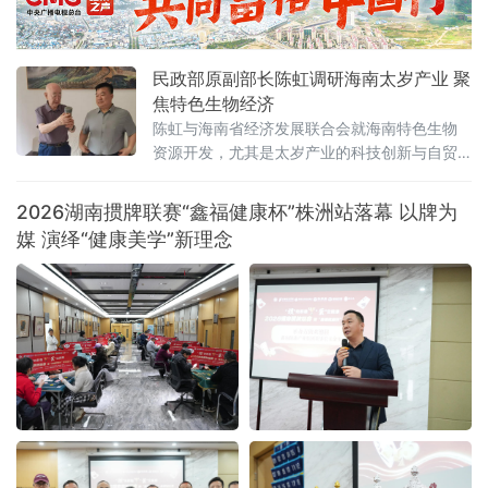
福建厦门正式启动，来自政产学研医等多领域
代表齐聚一堂，共话脑机技术赋能健康睡眠的
创新实践与发展前景。本次活动以“以AI相伴，
民政部原副部长陈虹调研海南太岁产业 聚
脑机赋能”为主题，
焦特色生物经济
陈虹与海南省经济发展联合会就海南特色生物
资源开发，尤其是太岁产业的科技创新与自贸
港产业落地等议题展开深入交流。太岁作为一
种古老而神秘的生物，其培育难度极高。太岁
2026湖南掼牌联赛“鑫福健康杯”株洲站落幕 以牌为
研发基地（海南）股
媒 演绎“健康美学”新理念