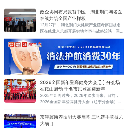
目的“零糖”食品，一场围绕味觉与健康的饮食革
命，正悄然改变着我们的生活方式。健康中国
政企协同布局数智中医，湖北荆门与名医
行动推进委员会印发《健康中国行动（2019—
在线共筑全国产业样板
2030年）》中建议，居民蔗糖的摄入量每人每
12月27日，湖北荆门大健康产业链考察团赴名
天不超过25克。
医在线北京总部开展实地考察与战略洽谈，重
点围绕数智中医平台建设、3万名中医资源池
（含国医大师、全国名中医、青年医生及AI医
生）运营、人工智能医疗技术应用、优质医疗
资源整合等核心议题深入交流，并在“AI+医疗健
康”赋能基层中医、中医全球化推广、大健康产
业协同发展等领域达成多项共识。
2026全国新年登高健身大会辽宁分会场
在鞍山启动 千名市民登高迎新年
2025年即将过去，2026年踏步而来。日前，
2026全国新年登高健身大会（辽宁分会场）
暨“冰雪钢都 花灯悦购”温泉冰雪文化消费活动
在辽宁千山老院子举行，千名登山爱好者登高
京津冀康养技能大赛启幕 三地选手竞技六
揽胜，辞旧迎新，乐享千山冬日美景，尽情享
大项目
受冰雪运动的独特魅力。