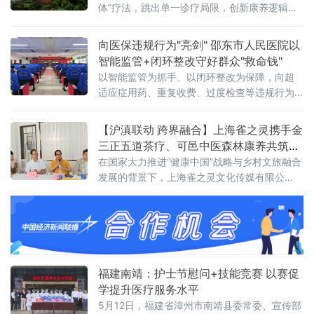
体”疗法，跳出单一诊疗局限，创新康养逻辑与
产业模式，打造“四个一”主动康养体系，联动山
林、庄寨、温泉资源，构建“非遗中医+古建+山
向医保违规行为"亮剑" 邵东市人民医院以
野旅居”融合业态，为县域医旅融合、乡村振兴
智能监管+闭环整改守好群众"救命钱"
提供可行样板。
以智能监管为抓手、以闭环整改为保障，向超
适应症用药、重复收费、过度检查等违规行为
全面"亮剑"。 会上，副院长袁凯志宣读了《深
化医保基金管理突出问题整治"突击战"工作方
【沪滇联动 跨界融合】上海雀之灵携手金
案》，对方案中的总体目标、组织领导、整治
三正五道茶疗、可邑中医森林康养​共筑弥
时间与范围、
勒康养旅居新高地​
在国家大力推进“健康中国”战略与乡村文旅融合
发展的背景下，上海雀之灵文化传媒有限公
司、金三正五道茶茶疗基地与弥勒可邑小镇中
医森林康养基地今日正式签署战略合作协议。
三方将立足云南弥勒可邑小镇独特的生态与文
化资源，深度融合民族IP、精品咖啡、中医康养
与森林旅居，构建“咖啡文化+民族美学+中医康
养+生态旅居”四位一体的产业新生态，打造沪
福建南靖：护士节慰问+技能竞赛 以赛促
滇协作、跨界赋能的康养文旅示范样板。弥勒
学提升医疗服务水平
可邑小
5月12日，福建省漳州市南靖县委常委、宣传部