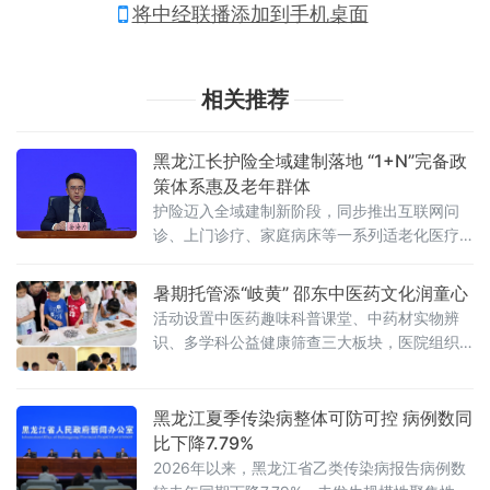
将中经联播添加到手机桌面
相关推荐
黑龙江长护险全域建制落地 “1+N”完备政
策体系惠及老年群体
护险迈入全域建制新阶段，同步推出互联网问
诊、上门诊疗、家庭病床等一系列适老化医疗
举措，切实破解老龄化背景下失能家庭照护难
题。长期护理保险被誉为社保“第六险”，是应对
暑期托管添“岐黄” 邵东中医药文化润童心
人口老龄化的关
活动设置中医药趣味科普课堂、中药材实物辨
识、多学科公益健康筛查三大板块，医院组织
眼科、健康管理、药学、针灸疼痛康复科等多
科室骨干医师组成专项志愿服务队，分层开展
系统化健康服务。科普课堂上，中医药研究生
黑龙江夏季传染病整体可防可控 病例数同
讲师
比下降7.79%
2026年以来，黑龙江省乙类传染病报告病例数