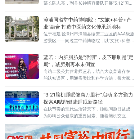
部长陈志亮，副县长钟昭容带队开展“5.12”国际
护士节慰问活动，向全县一线护理工作者致以
节日的问候。在山城社区卫生服务中心、县中
漳浦同溢堂中药博物院：“文旅+科普+产
医院、县总医院，县领导与护理人员亲切交
业”融合 打造中医药文化传承新地标
谈，对大家长期以来在平凡岗位上无私奉献、
位于福建省漳州市漳浦县绥安工业区的AAA级旅
恪尽职守表示衷心感谢。南靖县领导勉励大家
游景区——同溢堂中药博物院，以“文旅+科普
继续弘扬南丁格尔精神，坚守医者初心，精进
+产业”的创新模式，正成为漳浦县中医药文化
护理技能，以更优质
传承与体验的新地标。园区将中医药文化与园
蓝若：内脏脂肪是“活期”，皮下脂肪是“定
林景观、观光体验深度融合，成为传播中医药
期”，减肥别再本末倒置
文化、展示非遗技艺的重要窗口。走进同溢堂
专访二级公共营养师蓝若，结合大众普遍存在
中药博物院，首先映入眼帘的是中医药文化园
的认知误区，用通俗类比和科学方法，带大家
林。这里以千年重阳古树林为基，巧妙布局妙
重新认识两种核心脂肪，轻松走出减脂盲区。
手石、归来亭等多处人
“3·21脑机睡眠健康万里行”启动 多方聚力
探索AI赋能健康睡眠新路径
在快节奏的现代生活背景下，睡眠问题日益成
为影响公众健康的重要因素。随着脑机交互、
人工智能等前沿技术不断突破，科技正为提升
睡眠质量提供全新路径。3月21日，第26个世界
睡眠日之际，“3·21脑机睡眠健康万里行”活动在