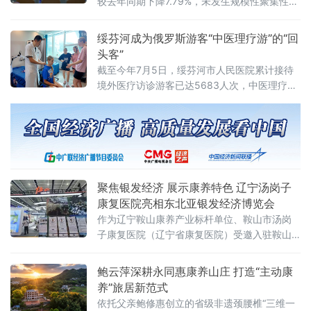
较去年同期下降7.79%，未发生规模性聚集性疫
情。综合历年监测数据和当前研判，黑龙江省
夏季传染病总体发病水平较低，整体可防可
绥芬河成为俄罗斯游客“中医理疗游”的“回
控。黑龙江省疾病预防控制局副局长张冰欣在
头客”
会上介绍，夏季肠道传染病发病风险较高，诺
截至今年7月5日，绥芬河市人民医院累计接待
如病毒、细菌性感染
境外医疗访诊游客已达5683人次，中医理疗已
然成为绥芬河跨境游的一张金字名片。
聚焦银发经济 展示康养特色 辽宁汤岗子
康复医院亮相东北亚银发经济博览会
作为辽宁鞍山康养产业标杆单位、鞍山市汤岗
子康复医院（辽宁省康复医院）受邀入驻鞍山
城市主题展厅，以专业康复医疗力量为依托，
面向海内外客商与中老年群众普及老年康养知
鲍云萍深耕永同惠康养山庄 打造“主动康
识、传播科学健康理念，全方位展示鞍山特色
养”旅居新范式
温泉+康复、医养结合产业优
依托父亲鲍修惠创立的省级非遗颈腰椎“三维一