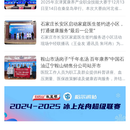
2025年京津冀康养产业职业技能大赛于12月13
日至14日在秦皇岛举行。本次大赛由河北省人
社厅、北京市人社局、天津市人社局联合主
办，旨在全面展示三地康养技能人才精湛技术
石家庄长安区启动家庭医生签约进小区，
和精神风貌，引领区域康养行业技能人才队伍
打通健康服务“最后一公里”
建设，促进京津冀康养服务业健康快速发展。
石家庄市长安区家庭医生签约服务进小区活动
现场中经联播讯（王金友 通讯员 朱珂冉）为持
续推进家庭医生签约服务提质增效，真正把健
康服务送到群众“家门口”，11月29日，石家庄市
鞍山市汤岗子“千年名汤 百年康养”中国石
长安区家庭医生签约服务进小区活动启动仪式
油辽宁鞍山销售分公司站开市
在金谈固家园举行。
医院工作人员为职工及群众提供科普讲座、血
压测量、医保政策解读及健康咨询服务，并结
合每位人的身体状况给出个性化健康建议；同
时耐心细致地解答大家所提出的疾病治疗、康
复等方面的问题，让大家享受到专业医疗服
务，将健康与温暖送到职工心间。 据介绍，活
动中，心肺康