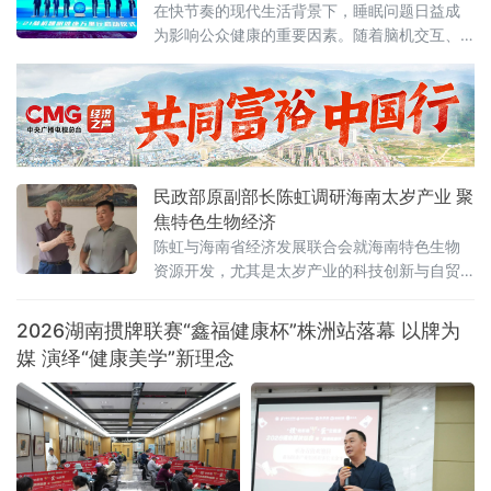
在快节奏的现代生活背景下，睡眠问题日益成
为影响公众健康的重要因素。随着脑机交互、
人工智能等前沿技术不断突破，科技正为提升
睡眠质量提供全新路径。3月21日，第26个世界
睡眠日之际，“3·21脑机睡眠健康万里行”活动在
福建厦门正式启动，来自政产学研医等多领域
代表齐聚一堂，共话脑机技术赋能健康睡眠的
创新实践与发展前景。本次活动以“以AI相伴，
民政部原副部长陈虹调研海南太岁产业 聚
脑机赋能”为主题，
焦特色生物经济
陈虹与海南省经济发展联合会就海南特色生物
资源开发，尤其是太岁产业的科技创新与自贸
港产业落地等议题展开深入交流。太岁作为一
种古老而神秘的生物，其培育难度极高。太岁
2026湖南掼牌联赛“鑫福健康杯”株洲站落幕 以牌为
研发基地（海南）股
媒 演绎“健康美学”新理念