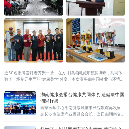
近50名掼牌爱好者齐聚一堂，在方寸牌桌间展开智慧博弈，共同体
验了一场别开生面的“健康美学”盛宴。本次赛事由中国林业与环境促
进会森林康养建设工作委员会指导，2026湖南掼牌联赛（湘掼联
赛）组委会主办，株洲鑫福健康管理（体检）中心承办。中国掼牌
湖南健康会搭台健康共同体 打造健康中国
界“大魔王”、湘掼俱乐
湖湘样板
国家医学中心湖南健康城董事长程敬辉再次当
选长沙市健康产业促进会会长，当日由湖南省
健康公益基金会联合长沙市健康产业促进会、
国家医学中心湖南健康城等多家单位共同举办