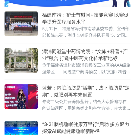
与森林旅居，构建“咖啡文化+民族美学+中医康
养+生态旅居”四位一体的产业新生态，打造沪
福建南靖：护士节慰问+技能竞赛 以赛促
滇协作、跨界赋能的康养文旅示范样板。弥勒
学提升医疗服务水平
可邑小
5月12日，福建省漳州市南靖县委常委、宣传部
部长陈志亮，副县长钟昭容带队开展“5.12”国际
护士节慰问活动，向全县一线护理工作者致以
节日的问候。在山城社区卫生服务中心、县中
漳浦同溢堂中药博物院：“文旅+科普+产
医院、县总医院，县领导与护理人员亲切交
业”融合 打造中医药文化传承新地标
谈，对大家长期以来在平凡岗位上无私奉献、
位于福建省漳州市漳浦县绥安工业区的AAA级旅
恪尽职守表示衷心感谢。南靖县领导勉励大家
游景区——同溢堂中药博物院，以“文旅+科普
继续弘扬南丁格尔精神，坚守医者初心，精进
+产业”的创新模式，正成为漳浦县中医药文化
护理技能，以更优质
传承与体验的新地标。园区将中医药文化与园
蓝若：内脏脂肪是“活期”，皮下脂肪是“定
林景观、观光体验深度融合，成为传播中医药
期”，减肥别再本末倒置
文化、展示非遗技艺的重要窗口。走进同溢堂
专访二级公共营养师蓝若，结合大众普遍存在
中药博物院，首先映入眼帘的是中医药文化园
的认知误区，用通俗类比和科学方法，带大家
林。这里以千年重阳古树林为基，巧妙布局妙
重新认识两种核心脂肪，轻松走出减脂盲区。
手石、归来亭等多处人
“3·21脑机睡眠健康万里行”启动 多方聚力
探索AI赋能健康睡眠新路径