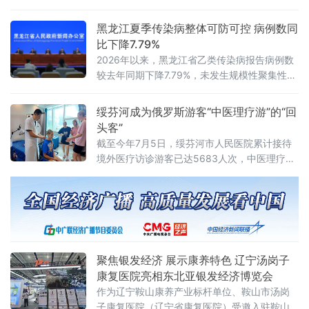
科室骨干医师组成专项志愿服务队，分层开展
系统化健康服务。科普课堂上，中医药研究生
黑龙江夏季传染病整体可防可控 病例数同
讲师
比下降7.79%
2026年以来，黑龙江省乙类传染病报告病例数
较去年同期下降7.79%，未发生规模性聚集性疫
情。综合历年监测数据和当前研判，黑龙江省
夏季传染病总体发病水平较低，整体可防可
绥芬河成为俄罗斯游客“中医理疗游”的“回
控。黑龙江省疾病预防控制局副局长张冰欣在
头客”
会上介绍，夏季肠道传染病发病风险较高，诺
截至今年7月5日，绥芬河市人民医院累计接待
如病毒、细菌性感染
境外医疗访诊游客已达5683人次，中医理疗已
然成为绥芬河跨境游的一张金字名片。
聚焦银发经济 展示康养特色 辽宁汤岗子
康复医院亮相东北亚银发经济博览会
作为辽宁鞍山康养产业标杆单位、鞍山市汤岗
子康复医院（辽宁省康复医院）受邀入驻鞍山