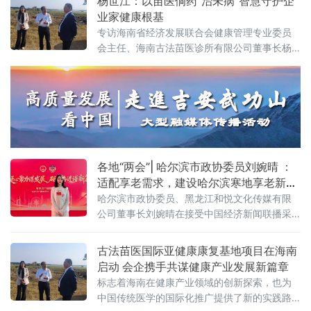
杨世江：以苗医侗药“治未病”智慧守护企
的“领航之夜”公益盛典在长沙启幕。授牌仪式现
业家健康根基
场活动锚定《“健康中国2030”规划纲要》战略
专访海南省经济发展联合会健康管理专业委员
方向，以“健康共同体·万群联健康·领航启新
会主任、海南古法苗医诊所有限公司董事长杨
程”为核心主题，通过政策解读、成果发布、爱
世江
心捐赠、项目签约等多元环节
各地“两会”| 哈尔滨市政协委员刘婉晴 ：
适配享老需求，建设哈尔滨寒地享老新模
式
哈尔滨市政协委员、黑龙江和悦文化传媒有限
公司董事长刘婉晴在接受中国经济新闻联播采
访时提出以医养智慧融合破局新银发族养老转
型，适配享老需求建设哈尔滨寒地享老新模式
古法苗医国际亚健康康复基地项目在海南
的建议。
启动 会企携手共谋健康产业发展新篇章
标志着海南在健康产业领域的创新探索，也为
中国传统医学的国际化推广提供了新的实践路