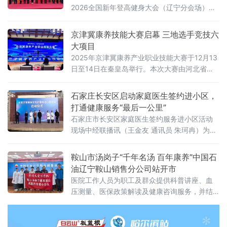
2026全国新年登高健身大会（辽宁分会场）
暨“冰雪钢都 花灯悦购”温泉冰雪文化消费活动
在辽宁千山老院子举行，千名登山爱好者登高
京津冀康养技能大赛启幕 三地选手竞技六
揽胜，辞旧迎新，乐享千山冬日美景，尽情享
大项目
受冰雪运动的独特魅力。
2025年京津冀康养产业职业技能大赛于12月13
日至14日在秦皇岛举行。本次大赛由河北省人
社厅、北京市人社局、天津市人社局联合主
办，旨在全面展示三地康养技能人才精湛技术
石家庄长安区启动家庭医生签约进小区，
和精神风貌，引领区域康养行业技能人才队伍
打通健康服务“最后一公里”
建设，促进京津冀康养服务业健康快速发展。
石家庄市长安区家庭医生签约服务进小区活动
现场中经联播讯（王金友 通讯员 朱珂冉）为持
续推进家庭医生签约服务提质增效，真正把健
康服务送到群众“家门口”，11月29日，石家庄市
鞍山市汤岗子“千年名汤 百年康养”中国石
长安区家庭医生签约服务进小区活动启动仪式
油辽宁鞍山销售分公司站开市
在金谈固家园举行。
医院工作人员为职工及群众提供科普讲座、血
压测量、医保政策解读及健康咨询服务，并结
合每位人的身体状况给出个性化健康建议；同
时耐心细致地解答大家所提出的疾病治疗、康
复等方面的问题，让大家享受到专业医疗服