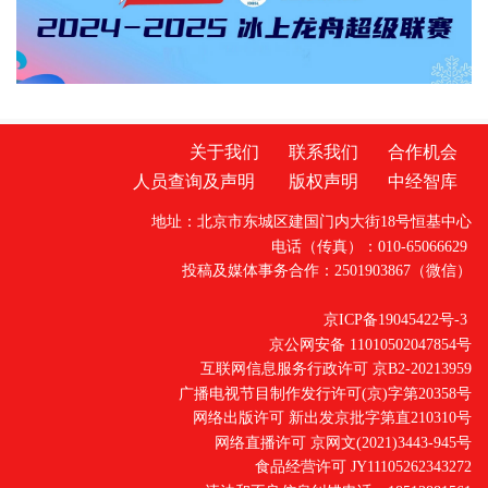
务，将健康与温暖送到职工心间。 据介绍，活
动中，心肺康
关于我们
联系我们
合作机会
人员查询及声明
版权声明
中经智库
地址：北京市东城区建国门内大街18号恒基中心
电话（传真）：010-65066629
投稿及媒体事务合作：2501903867（微信）
京ICP备19045422号-3
京公网安备 11010502047854号
互联网信息服务行政许可 京B2-20213959
广播电视节目制作发行许可(京)字第20358号
网络出版许可 新出发京批字第直210310号
网络直播许可 京网文(2021)3443-945号
食品经营许可 JY11105262343272