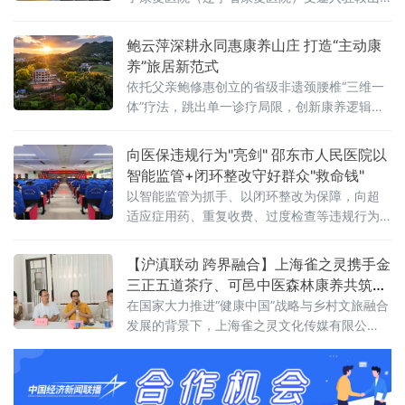
城市主题展厅，以专业康复医疗力量为依托，
面向海内外客商与中老年群众普及老年康养知
鲍云萍深耕永同惠康养山庄 打造“主动康
识、传播科学健康理念，全方位展示鞍山特色
养”旅居新范式
温泉+康复、医养结合产业优
依托父亲鲍修惠创立的省级非遗颈腰椎“三维一
体”疗法，跳出单一诊疗局限，创新康养逻辑与
产业模式，打造“四个一”主动康养体系，联动山
林、庄寨、温泉资源，构建“非遗中医+古建+山
向医保违规行为"亮剑" 邵东市人民医院以
野旅居”融合业态，为县域医旅融合、乡村振兴
智能监管+闭环整改守好群众"救命钱"
提供可行样板。
以智能监管为抓手、以闭环整改为保障，向超
适应症用药、重复收费、过度检查等违规行为
全面"亮剑"。 会上，副院长袁凯志宣读了《深
化医保基金管理突出问题整治"突击战"工作方
【沪滇联动 跨界融合】上海雀之灵携手金
案》，对方案中的总体目标、组织领导、整治
三正五道茶疗、可邑中医森林康养​共筑弥
时间与范围、
勒康养旅居新高地​
在国家大力推进“健康中国”战略与乡村文旅融合
发展的背景下，上海雀之灵文化传媒有限公
司、金三正五道茶茶疗基地与弥勒可邑小镇中
医森林康养基地今日正式签署战略合作协议。
三方将立足云南弥勒可邑小镇独特的生态与文
化资源，深度融合民族IP、精品咖啡、中医康养