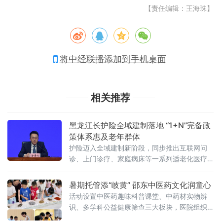
【责任编辑：王海珠】
将中经联播添加到手机桌面
相关推荐
黑龙江长护险全域建制落地 “1+N”完备政
策体系惠及老年群体
护险迈入全域建制新阶段，同步推出互联网问
诊、上门诊疗、家庭病床等一系列适老化医疗
举措，切实破解老龄化背景下失能家庭照护难
题。长期护理保险被誉为社保“第六险”，是应对
暑期托管添“岐黄” 邵东中医药文化润童心
人口老龄化的关
活动设置中医药趣味科普课堂、中药材实物辨
识、多学科公益健康筛查三大板块，医院组织
眼科、健康管理、药学、针灸疼痛康复科等多