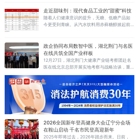
径。未来协企多方将继续深化合作，共同打造
具有国际影响力的健康康复示范基地。
走近甜味剂：现代食品工业的“甜蜜”科技
随着人们健康意识的提升，无糖、低糖产品如
今更受到青睐。从汽水饮料用赤藓糖醇掀起前
所未有的“无糖”流行风潮，到超市货架上琳琅满
目的“零糖”食品，一场围绕味觉与健康的饮食革
命，正悄然改变着我们的生活方式。健康中国
政企协同布局数智中医，湖北荆门与名医
行动推进委员会印发《健康中国行动（2019—
在线共筑全国产业样板
2030年）》中建议，居民蔗糖的摄入量每人每
12月27日，湖北荆门大健康产业链考察团赴名
天不超过25克。
医在线北京总部开展实地考察与战略洽谈，重
点围绕数智中医平台建设、3万名中医资源池
（含国医大师、全国名中医、青年医生及AI医
生）运营、人工智能医疗技术应用、优质医疗
资源整合等核心议题深入交流，并在“AI+医疗健
康”赋能基层中医、中医全球化推广、大健康产
业协同发展等领域达成多项共识。
2026全国新年登高健身大会辽宁分会场
在鞍山启动 千名市民登高迎新年
2025年即将过去，2026年踏步而来。日前，