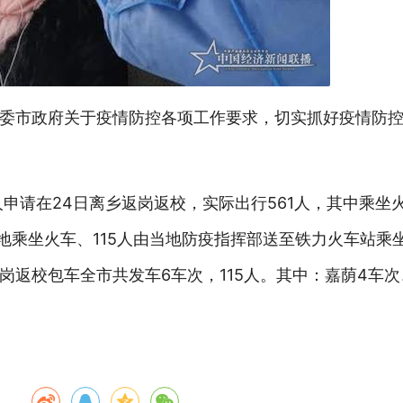
委市政府关于疫情防控各项工作要求，切实抓好疫情防
人申请在24日离乡返岗返校，实际出行561人，其中乘坐
在本地乘坐火车、115人由当地防疫指挥部送至铁力火车站乘
返校包车全市共发车6车次，115人。其中：嘉荫4车次