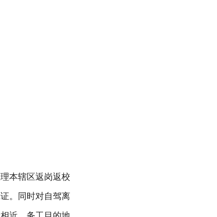
整理本辖区返岗返校
凭证。同时对自驾离
段相近、务工目的地