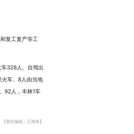
控和复工复产等工
火车328人、自驾出
坐火车、8人由当地
、92人，丰林1车
【责任编辑：王海珠】