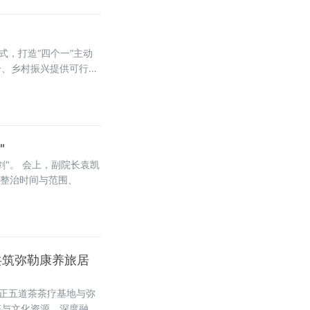
式，打造“四个一”主动
合、乡村振兴提供可行样
"
"。 会上，副院长袁凯
、整治时间与范围、
共筑弥勒康养旅居
三正五道茶茶疗基地与弥
态与文化资源，深度融合