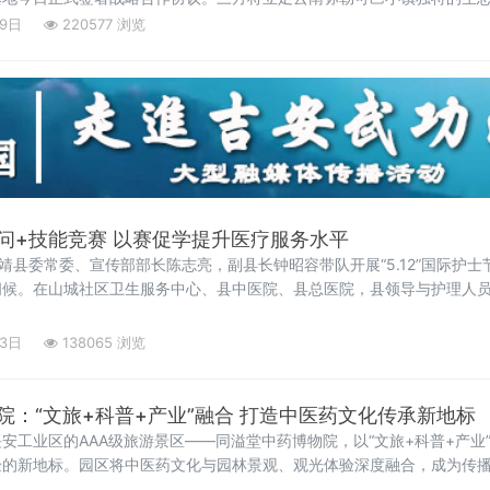
康养与森林旅居，构建“咖啡文化+民族美学+中医康养+生态旅居”四位一
19日
220577 浏览
文旅示范样板。弥勒可邑小
问+技能竞赛 以赛促学提升医疗服务水平
南靖县委常委、宣传部部长陈志亮，副县长钟昭容带队开展“5.12”国际护
问候。在山城社区卫生服务中心、县中医院、县总医院，县领导与护理人
献、恪尽职守表示衷心感谢。南靖县领导勉励大家继续弘扬南丁格尔精神
13日
138065 浏览
院：“文旅+科普+产业”融合 打造中医药文化传承新地标
安工业区的AAA级旅游景区——同溢堂中药博物院，以“文旅+科普+产业
验的新地标。园区将中医药文化与园林景观、观光体验深度融合，成为传
溢堂中药博物院，首先映入眼帘的是中医药文化园林。这里以千年重阳古