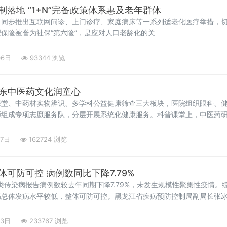
黑龙江长护险全域建制落地 “1+N”完备政策体系惠及老年群体
，同步推出互联网问诊、上门诊疗、家庭病床等一系列适老化医疗举措，
保险被誉为社保“第六险”，是应对人口老龄化的关
06日
93344 浏览
邵东中医药文化润童心
课堂、中药材实物辨识、多学科公益健康筛查三大板块，医院组织眼科、
师组成专项志愿服务队，分层开展系统化健康服务。科普课堂上，中医药
27日
162724 浏览
可防可控 病例数同比下降7.79%
乙类传染病报告病例数较去年同期下降7.79%，未发生规模性聚集性疫情
病总体发病水平较低，整体可防可控。黑龙江省疾病预防控制局副局长张
诺如病毒、细菌性感染
23日
233767 浏览