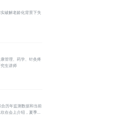
切实破解老龄化背景下失
健康管理、药学、针灸疼
研究生讲师
。综合历年监测数据和当前
冰欣在会上介绍，夏季肠