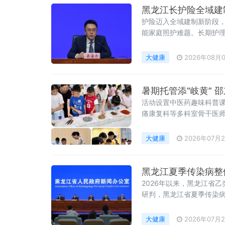
护险迈入全域建制新阶段
能家庭照护难题。长期护理
大健康
2026年08月
暑期托管添“岐黄” 
活动设置中医药趣味科普
痛康复科等多科室骨干医
大健康
2026年07月
黑龙江夏季传染病整体
2026年以来，黑龙江省
研判，黑龙江省夏季传染
道传染病发病风险较高，
大健康
2026年07月