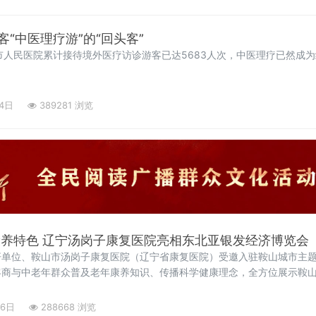
“中医理疗游”的“回头客”
市人民医院累计接待境外医疗访诊游客已达5683人次，中医理疗已然成
14日
389281 浏览
康养特色 辽宁汤岗子康复医院亮相东北亚银发经济博览会
杆单位、鞍山市汤岗子康复医院（辽宁省康复医院）受邀入驻鞍山城市主
客商与中老年群众普及老年康养知识、传播科学健康理念，全方位展示鞍山
06日
288668 浏览