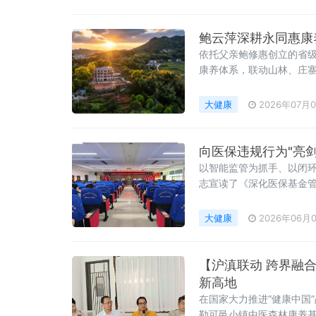
鲍云萍深耕永同惠康
依托父亲鲍修惠创立的省级
康养体系，联动山林、庄寨
板。
大健康
2026年07月
以智能监管为抓手、以闭环
志宣读了《深化医保基金管
大健康
2026年06月
【沪滇联动 跨界融
新高地​
在国家大力推进“健康中国
勒可邑小镇中医森林康养