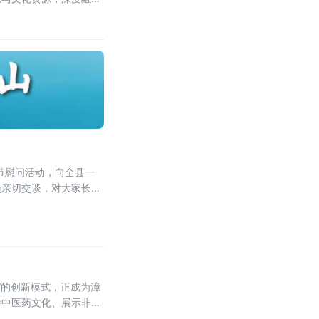
体的产业新生态，打造沪
士节慰问活动，向全县一
员亲切交谈，对大家长期
，坚守医者初心，精进护
”的创新模式，正成为漳
播中医药文化、展示非遗
树林为基，巧妙布局妙手