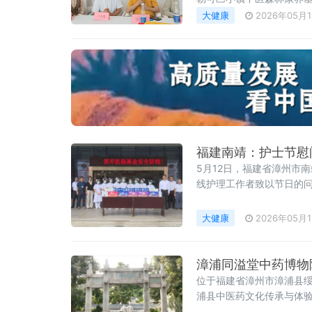
民族IP、精品咖啡、中医
大健康
2026年05月
滇协作、跨界赋能的康养
福建南靖：护士节慰
5月12日，福建省漳州市
线护理工作者致以节日的
以来在平凡岗位上无私奉
理技能，以更优质
大健康
2026年05月
漳浦同溢堂中药博物
位于福建省漳州市漳浦县绥
浦县中医药文化传承与体
技艺的重要窗口。走进同