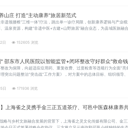
养山庄 打造“主动康养”旅居新范式
非遗颈腰椎“三维一体”疗法，跳出单一诊疗局限，创新康养逻辑与产业模
、温泉资源，构建“非遗中医+古建+山野旅居”融合业态，为县域医旅融
02日
152605 浏览
向医保违规行为"亮剑" 邵东市人民医院以智能监管+闭环整改守好群众"救命钱
整改为保障，向超适应症用药、重复收费、过度检查等违规行为全面"亮剑
理突出问题整治"突击战"工作方案》，对方案中的总体目标、组织领导
05日
171936 浏览
合】上海雀之灵携手金三正五道茶疗、可邑中医森林康养​
”战略与乡村文旅融合发展的背景下，上海雀之灵文化传媒有限公司、金
基地今日正式签署战略合作协议。三方将立足云南弥勒可邑小镇独特的生