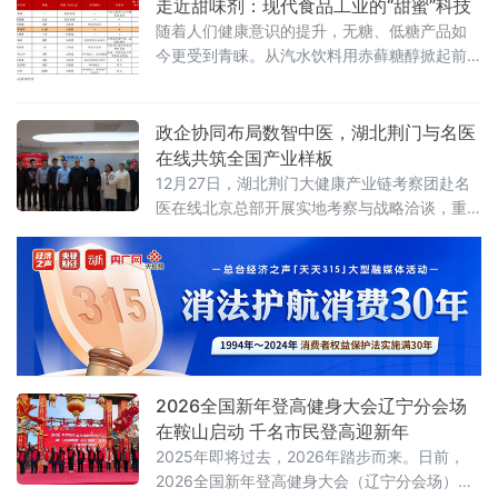
走近甜味剂：现代食品工业的“甜蜜”科技
随着人们健康意识的提升，无糖、低糖产品如
今更受到青睐。从汽水饮料用赤藓糖醇掀起前
所未有的“无糖”流行风潮，到超市货架上琳琅满
目的“零糖”食品，一场围绕味觉与健康的饮食革
命，正悄然改变着我们的生活方式。健康中国
政企协同布局数智中医，湖北荆门与名医
行动推进委员会印发《健康中国行动（2019—
在线共筑全国产业样板
2030年）》中建议，居民蔗糖的摄入量每人每
12月27日，湖北荆门大健康产业链考察团赴名
天不超过25克。
医在线北京总部开展实地考察与战略洽谈，重
点围绕数智中医平台建设、3万名中医资源池
（含国医大师、全国名中医、青年医生及AI医
生）运营、人工智能医疗技术应用、优质医疗
资源整合等核心议题深入交流，并在“AI+医疗健
康”赋能基层中医、中医全球化推广、大健康产
业协同发展等领域达成多项共识。
2026全国新年登高健身大会辽宁分会场
在鞍山启动 千名市民登高迎新年
2025年即将过去，2026年踏步而来。日前，
2026全国新年登高健身大会（辽宁分会场）