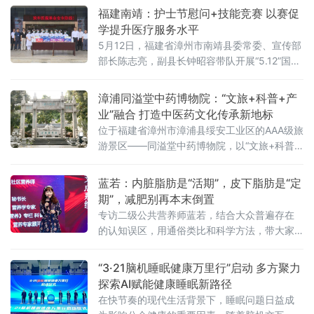
养+生态旅居”四位一体的产业新生态，打造沪
福建南靖：护士节慰问+技能竞赛 以赛促
滇协作、跨界赋能的康养文旅示范样板。弥勒
学提升医疗服务水平
可邑小
5月12日，福建省漳州市南靖县委常委、宣传部
部长陈志亮，副县长钟昭容带队开展“5.12”国际
护士节慰问活动，向全县一线护理工作者致以
节日的问候。在山城社区卫生服务中心、县中
漳浦同溢堂中药博物院：“文旅+科普+产
医院、县总医院，县领导与护理人员亲切交
业”融合 打造中医药文化传承新地标
谈，对大家长期以来在平凡岗位上无私奉献、
位于福建省漳州市漳浦县绥安工业区的AAA级旅
恪尽职守表示衷心感谢。南靖县领导勉励大家
游景区——同溢堂中药博物院，以“文旅+科普
继续弘扬南丁格尔精神，坚守医者初心，精进
+产业”的创新模式，正成为漳浦县中医药文化
护理技能，以更优质
传承与体验的新地标。园区将中医药文化与园
蓝若：内脏脂肪是“活期”，皮下脂肪是“定
林景观、观光体验深度融合，成为传播中医药
期”，减肥别再本末倒置
文化、展示非遗技艺的重要窗口。走进同溢堂
专访二级公共营养师蓝若，结合大众普遍存在
中药博物院，首先映入眼帘的是中医药文化园
的认知误区，用通俗类比和科学方法，带大家
林。这里以千年重阳古树林为基，巧妙布局妙
重新认识两种核心脂肪，轻松走出减脂盲区。
手石、归来亭等多处人
“3·21脑机睡眠健康万里行”启动 多方聚力
探索AI赋能健康睡眠新路径
在快节奏的现代生活背景下，睡眠问题日益成