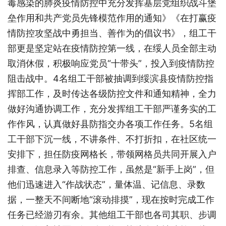
毒感染的肺炎疫情防控中充分发挥基层党组织战斗堡
垒作用和共产党员先锋模范作用的通知》《在打赢疫
情防控攻坚战中勇担当、善作为的倡议书》，组工干
部更是坚定站在疫情防控第一线，在绥人员全部主动
取消休假，积极响应党员“十带头”，投入到疫情防控
阻击战中。4名组工干部被抽调到绥滨县疫情防控指
挥部工作，及时传达各级防控文件和通知精神，全力
做好沟通协调工作，充分发挥组工干部严谨务实的工
作作风，认真做好县防指交办各项工作任务。5名组
工干部下沉一线，不讲条件、不打折扣，在社区统一
安排下，担任防疫网格长，带领网格员共同开展入户
排查、信息录入等防控工作，虽然是“新手上岗”，但
他们迅速进入“作战状态”，量体温、记信息、录数
据，一整天不间断地“滚动排摸”，现在按时完成工作
任务已经游刃有余。其他组工干部也各司其职、步调