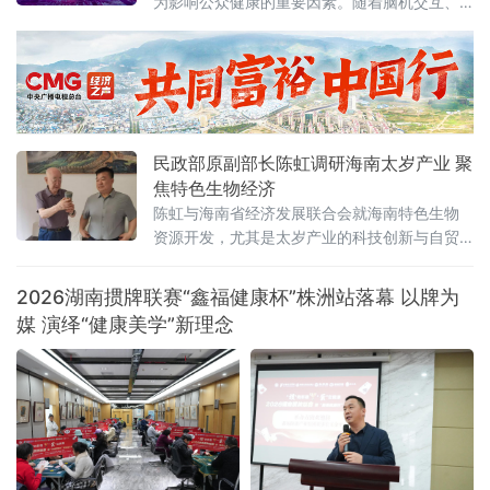
为影响公众健康的重要因素。随着脑机交互、
人工智能等前沿技术不断突破，科技正为提升
睡眠质量提供全新路径。3月21日，第26个世界
睡眠日之际，“3·21脑机睡眠健康万里行”活动在
福建厦门正式启动，来自政产学研医等多领域
代表齐聚一堂，共话脑机技术赋能健康睡眠的
创新实践与发展前景。本次活动以“以AI相伴，
民政部原副部长陈虹调研海南太岁产业 聚
脑机赋能”为主题，
焦特色生物经济
陈虹与海南省经济发展联合会就海南特色生物
资源开发，尤其是太岁产业的科技创新与自贸
港产业落地等议题展开深入交流。太岁作为一
种古老而神秘的生物，其培育难度极高。太岁
2026湖南掼牌联赛“鑫福健康杯”株洲站落幕 以牌为
研发基地（海南）股
媒 演绎“健康美学”新理念