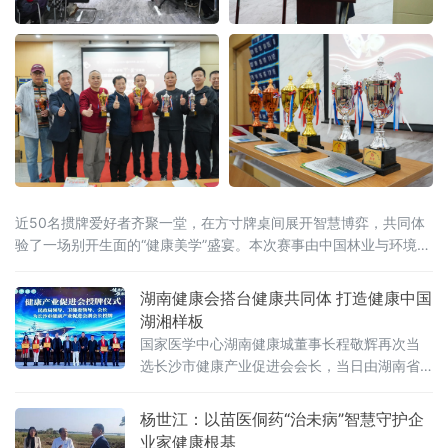
近50名掼牌爱好者齐聚一堂，在方寸牌桌间展开智慧博弈，共同体
验了一场别开生面的“健康美学”盛宴。本次赛事由中国林业与环境促
进会森林康养建设工作委员会指导，2026湖南掼牌联赛（湘掼联
赛）组委会主办，株洲鑫福健康管理（体检）中心承办。中国掼牌
湖南健康会搭台健康共同体 打造健康中国
界“大魔王”、湘掼俱乐
湖湘样板
国家医学中心湖南健康城董事长程敬辉再次当
选长沙市健康产业促进会会长，当日由湖南省
健康公益基金会联合长沙市健康产业促进会、
国家医学中心湖南健康城等多家单位共同举办
杨世江：以苗医侗药“治未病”智慧守护企
的“领航之夜”公益盛典在长沙启幕。授牌仪式现
业家健康根基