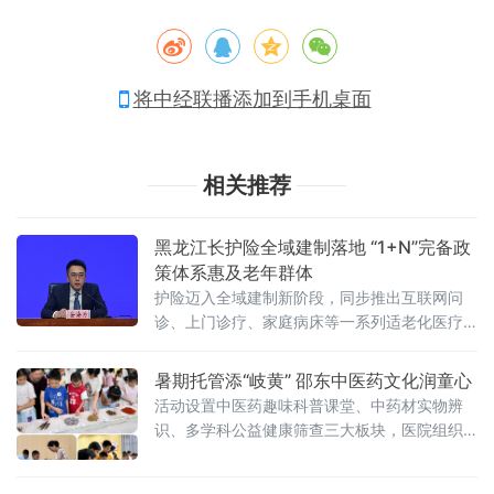
将中经联播添加到手机桌面
相关推荐
黑龙江长护险全域建制落地 “1+N”完备政
策体系惠及老年群体
护险迈入全域建制新阶段，同步推出互联网问
诊、上门诊疗、家庭病床等一系列适老化医疗
举措，切实破解老龄化背景下失能家庭照护难
题。长期护理保险被誉为社保“第六险”，是应对
暑期托管添“岐黄” 邵东中医药文化润童心
人口老龄化的关
活动设置中医药趣味科普课堂、中药材实物辨
识、多学科公益健康筛查三大板块，医院组织
眼科、健康管理、药学、针灸疼痛康复科等多
科室骨干医师组成专项志愿服务队，分层开展