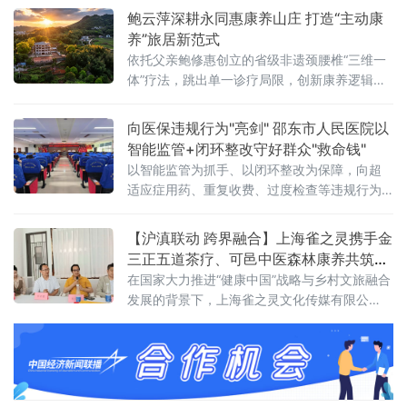
面向海内外客商与中老年群众普及老年康养知
鲍云萍深耕永同惠康养山庄 打造“主动康
识、传播科学健康理念，全方位展示鞍山特色
养”旅居新范式
温泉+康复、医养结合产业优
依托父亲鲍修惠创立的省级非遗颈腰椎“三维一
体”疗法，跳出单一诊疗局限，创新康养逻辑与
产业模式，打造“四个一”主动康养体系，联动山
林、庄寨、温泉资源，构建“非遗中医+古建+山
向医保违规行为"亮剑" 邵东市人民医院以
野旅居”融合业态，为县域医旅融合、乡村振兴
智能监管+闭环整改守好群众"救命钱"
提供可行样板。
以智能监管为抓手、以闭环整改为保障，向超
适应症用药、重复收费、过度检查等违规行为
全面"亮剑"。 会上，副院长袁凯志宣读了《深
化医保基金管理突出问题整治"突击战"工作方
【沪滇联动 跨界融合】上海雀之灵携手金
案》，对方案中的总体目标、组织领导、整治
三正五道茶疗、可邑中医森林康养​共筑弥
时间与范围、
勒康养旅居新高地​
在国家大力推进“健康中国”战略与乡村文旅融合
发展的背景下，上海雀之灵文化传媒有限公
司、金三正五道茶茶疗基地与弥勒可邑小镇中
医森林康养基地今日正式签署战略合作协议。
三方将立足云南弥勒可邑小镇独特的生态与文
化资源，深度融合民族IP、精品咖啡、中医康养
与森林旅居，构建“咖啡文化+民族美学+中医康