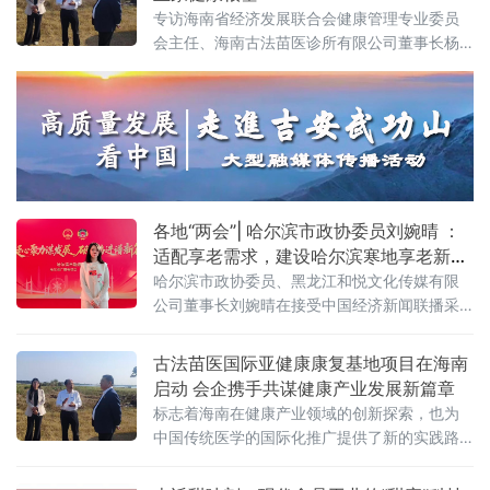
场活动锚定《“健康中国2030”规划纲要》战略
专访海南省经济发展联合会健康管理专业委员
方向，以“健康共同体·万群联健康·领航启新
会主任、海南古法苗医诊所有限公司董事长杨
程”为核心主题，通过政策解读、成果发布、爱
世江
心捐赠、项目签约等多元环节
各地“两会”| 哈尔滨市政协委员刘婉晴 ：
适配享老需求，建设哈尔滨寒地享老新模
式
哈尔滨市政协委员、黑龙江和悦文化传媒有限
公司董事长刘婉晴在接受中国经济新闻联播采
访时提出以医养智慧融合破局新银发族养老转
型，适配享老需求建设哈尔滨寒地享老新模式
古法苗医国际亚健康康复基地项目在海南
的建议。
启动 会企携手共谋健康产业发展新篇章
标志着海南在健康产业领域的创新探索，也为
中国传统医学的国际化推广提供了新的实践路
径。未来协企多方将继续深化合作，共同打造
具有国际影响力的健康康复示范基地。