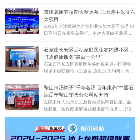
暨“冰雪钢都 花灯悦购”温泉冰雪文化消费活动
在辽宁千山老院子举行，千名登山爱好者登高
京津冀康养技能大赛启幕 三地选手竞技六
揽胜，辞旧迎新，乐享千山冬日美景，尽情享
大项目
受冰雪运动的独特魅力。
2025年京津冀康养产业职业技能大赛于12月13
日至14日在秦皇岛举行。本次大赛由河北省人
社厅、北京市人社局、天津市人社局联合主
办，旨在全面展示三地康养技能人才精湛技术
石家庄长安区启动家庭医生签约进小区，
和精神风貌，引领区域康养行业技能人才队伍
打通健康服务“最后一公里”
建设，促进京津冀康养服务业健康快速发展。
石家庄市长安区家庭医生签约服务进小区活动
现场中经联播讯（王金友 通讯员 朱珂冉）为持
续推进家庭医生签约服务提质增效，真正把健
康服务送到群众“家门口”，11月29日，石家庄市
鞍山市汤岗子“千年名汤 百年康养”中国石
长安区家庭医生签约服务进小区活动启动仪式
油辽宁鞍山销售分公司站开市
在金谈固家园举行。
医院工作人员为职工及群众提供科普讲座、血
压测量、医保政策解读及健康咨询服务，并结
合每位人的身体状况给出个性化健康建议；同
时耐心细致地解答大家所提出的疾病治疗、康
复等方面的问题，让大家享受到专业医疗服
务，将健康与温暖送到职工心间。 据介绍，活