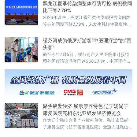
系统化健康服务。科普课堂上，中医药研究生
黑龙江夏季传染病整体可防可控 病例数同
讲师
比下降7.79%
2026年以来，黑龙江省乙类传染病报告病例数
较去年同期下降7.79%，未发生规模性聚集性疫
情。综合历年监测数据和当前研判，黑龙江省
夏季传染病总体发病水平较低，整体可防可
绥芬河成为俄罗斯游客“中医理疗游”的“回
控。黑龙江省疾病预防控制局副局长张冰欣在
头客”
会上介绍，夏季肠道传染病发病风险较高，诺
截至今年7月5日，绥芬河市人民医院累计接待
如病毒、细菌性感染
境外医疗访诊游客已达5683人次，中医理疗已
然成为绥芬河跨境游的一张金字名片。
聚焦银发经济 展示康养特色 辽宁汤岗子
康复医院亮相东北亚银发经济博览会
作为辽宁鞍山康养产业标杆单位、鞍山市汤岗
子康复医院（辽宁省康复医院）受邀入驻鞍山
城市主题展厅，以专业康复医疗力量为依托，