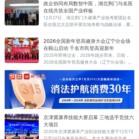
命，正悄然改变着我们的生活方式。健康中国
政企协同布局数智中医，湖北荆门与名医
行动推进委员会印发《健康中国行动（2019—
在线共筑全国产业样板
2030年）》中建议，居民蔗糖的摄入量每人每
12月27日，湖北荆门大健康产业链考察团赴名
天不超过25克。
医在线北京总部开展实地考察与战略洽谈，重
点围绕数智中医平台建设、3万名中医资源池
（含国医大师、全国名中医、青年医生及AI医
2026全国新年登高健身大会辽宁分会场
生）运营、人工智能医疗技术应用、优质医疗
在鞍山启动 千名市民登高迎新年
资源整合等核心议题深入交流，并在“AI+医疗健
2025年即将过去，2026年踏步而来。日前，
康”赋能基层中医、中医全球化推广、大健康产
2026全国新年登高健身大会（辽宁分会场）
业协同发展等领域达成多项共识。
暨“冰雪钢都 花灯悦购”温泉冰雪文化消费活动
在辽宁千山老院子举行，千名登山爱好者登高
揽胜，辞旧迎新，乐享千山冬日美景，尽情享
受冰雪运动的独特魅力。
京津冀康养技能大赛启幕 三地选手竞技六
大项目
2025年京津冀康养产业职业技能大赛于12月13
日至14日在秦皇岛举行。本次大赛由河北省人