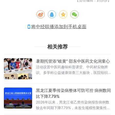
【责任编辑：刘莎莎】
将中经联播添加到手机桌面
相关推荐
暑期托管添“岐黄” 邵东中医药文化润童心
活动设置中医药趣味科普课堂、中药材实物辨
识、多学科公益健康筛查三大板块，医院组织
眼科、健康管理、药学、针灸疼痛康复科等多
科室骨干医师组成专项志愿服务队，分层开展
系统化健康服务。科普课堂上，中医药研究生
黑龙江夏季传染病整体可防可控 病例数同
讲师
比下降7.79%
2026年以来，黑龙江省乙类传染病报告病例数
较去年同期下降7.79%，未发生规模性聚集性疫
情。综合历年监测数据和当前研判，黑龙江省