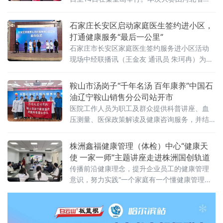
社厅、北京市人社局、天津市人社局联合主
办，旨在全面展示三地康养技能人才精湛技术
石家庄长安区启动家庭医生签约进小区，
和精神风貌，引领区域康养行业技能人才队伍
打通健康服务“最后一公里”
建设，促进京津冀康养服务业健康快速发展。
石家庄市长安区家庭医生签约服务进小区活动
现场中经联播讯（王金友 通讯员 朱珂冉）为持
续推进家庭医生签约服务提质增效，真正把健
康服务送到群众“家门口”，11月29日，石家庄市
鞍山市汤岗子“千年名汤 百年康养”中国石
长安区家庭医生签约服务进小区活动启动仪式
油辽宁鞍山销售分公司站开市
在金谈固家园举行。
医院工作人员为职工及群众提供科普讲座、血
压测量、医保政策解读及健康咨询服务，并结
合每位人的身体状况给出个性化健康建议；同
时耐心细致地解答大家所提出的疾病治疗、康
株洲鑫福健康管理（体检）中心“健康天
复等方面的问题，让大家享受到专业医疗服
使 一家一师”主题讲座走进株洲国创轨道
务，将健康与温暖送到职工心间。 据介绍，活
传播前沿健康理念，提升企业员工的健康管理
动中，心肺康
意识，努力实践“一个家庭有一个懂健康管理的
人”2030健康中国等理念。株洲国创轨道科技有
限公司由中车株机牵头，联合