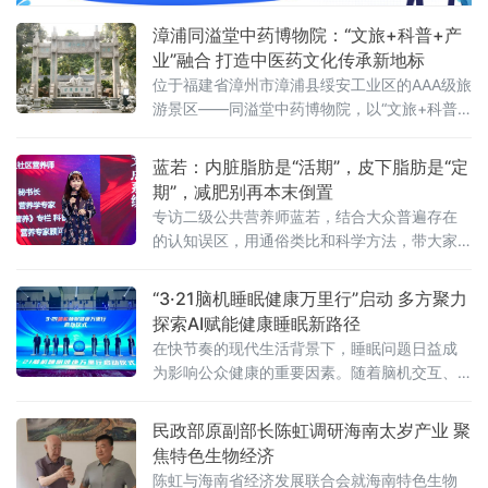
恪尽职守表示衷心感谢。南靖县领导勉励大家
继续弘扬南丁格尔精神，坚守医者初心，精进
漳浦同溢堂中药博物院：“文旅+科普+产
护理技能，以更优质
业”融合 打造中医药文化传承新地标
位于福建省漳州市漳浦县绥安工业区的AAA级旅
游景区——同溢堂中药博物院，以“文旅+科普
+产业”的创新模式，正成为漳浦县中医药文化
传承与体验的新地标。园区将中医药文化与园
蓝若：内脏脂肪是“活期”，皮下脂肪是“定
林景观、观光体验深度融合，成为传播中医药
期”，减肥别再本末倒置
文化、展示非遗技艺的重要窗口。走进同溢堂
专访二级公共营养师蓝若，结合大众普遍存在
中药博物院，首先映入眼帘的是中医药文化园
的认知误区，用通俗类比和科学方法，带大家
林。这里以千年重阳古树林为基，巧妙布局妙
重新认识两种核心脂肪，轻松走出减脂盲区。
手石、归来亭等多处人
“3·21脑机睡眠健康万里行”启动 多方聚力
探索AI赋能健康睡眠新路径
在快节奏的现代生活背景下，睡眠问题日益成
为影响公众健康的重要因素。随着脑机交互、
人工智能等前沿技术不断突破，科技正为提升
睡眠质量提供全新路径。3月21日，第26个世界
民政部原副部长陈虹调研海南太岁产业 聚
睡眠日之际，“3·21脑机睡眠健康万里行”活动在
焦特色生物经济
福建厦门正式启动，来自政产学研医等多领域
陈虹与海南省经济发展联合会就海南特色生物