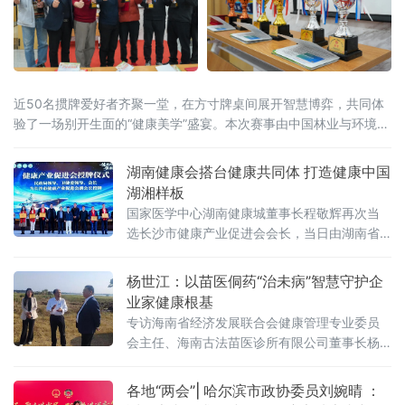
近50名掼牌爱好者齐聚一堂，在方寸牌桌间展开智慧博弈，共同体
验了一场别开生面的“健康美学”盛宴。本次赛事由中国林业与环境促
进会森林康养建设工作委员会指导，2026湖南掼牌联赛（湘掼联
赛）组委会主办，株洲鑫福健康管理（体检）中心承办。中国掼牌
湖南健康会搭台健康共同体 打造健康中国
界“大魔王”、湘掼俱乐
湖湘样板
国家医学中心湖南健康城董事长程敬辉再次当
选长沙市健康产业促进会会长，当日由湖南省
健康公益基金会联合长沙市健康产业促进会、
国家医学中心湖南健康城等多家单位共同举办
杨世江：以苗医侗药“治未病”智慧守护企
的“领航之夜”公益盛典在长沙启幕。授牌仪式现
业家健康根基
场活动锚定《“健康中国2030”规划纲要》战略
专访海南省经济发展联合会健康管理专业委员
方向，以“健康共同体·万群联健康·领航启新
会主任、海南古法苗医诊所有限公司董事长杨
程”为核心主题，通过政策解读、成果发布、爱
世江
心捐赠、项目签约等多元环节
各地“两会”| 哈尔滨市政协委员刘婉晴 ：