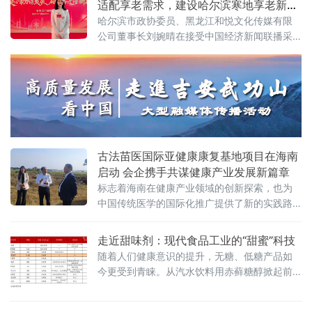
适配享老需求，建设哈尔滨寒地享老新模
式
哈尔滨市政协委员、黑龙江和悦文化传媒有限
公司董事长刘婉晴在接受中国经济新闻联播采
访时提出以医养智慧融合破局新银发族养老转
型，适配享老需求建设哈尔滨寒地享老新模式
的建议。
古法苗医国际亚健康康复基地项目在海南
启动 会企携手共谋健康产业发展新篇章
标志着海南在健康产业领域的创新探索，也为
中国传统医学的国际化推广提供了新的实践路
径。未来协企多方将继续深化合作，共同打造
具有国际影响力的健康康复示范基地。
走近甜味剂：现代食品工业的“甜蜜”科技
随着人们健康意识的提升，无糖、低糖产品如
今更受到青睐。从汽水饮料用赤藓糖醇掀起前
所未有的“无糖”流行风潮，到超市货架上琳琅满
目的“零糖”食品，一场围绕味觉与健康的饮食革