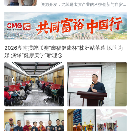
代表齐聚一堂，共话脑机技术赋能健康睡眠的
资源开发，尤其是太岁产业的科技创新与自贸
创新实践与发展前景。本次活动以“以AI相伴，
港产业落地等议题展开深入交流。太岁作为一
脑机赋能”为主题，
种古老而神秘的生物，其培育难度极高。太岁
研发基地（海南）股
2026湖南掼牌联赛“鑫福健康杯”株洲站落幕 以牌为
媒 演绎“健康美学”新理念