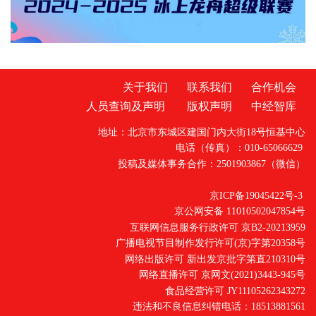
关于我们
联系我们
合作机会
人员查询及声明
版权声明
中经智库
地址：北京市东城区建国门内大街18号恒基中心
电话（传真）：010-65066629
投稿及媒体事务合作：2501903867（微信）
京ICP备19045422号-3
京公网安备 11010502047854号
互联网信息服务行政许可 京B2-20213959
广播电视节目制作发行许可(京)字第20358号
网络出版许可 新出发京批字第直210310号
网络直播许可 京网文(2021)3443-945号
食品经营许可 JY11105262343272
违法和不良信息纠错电话：18513881561