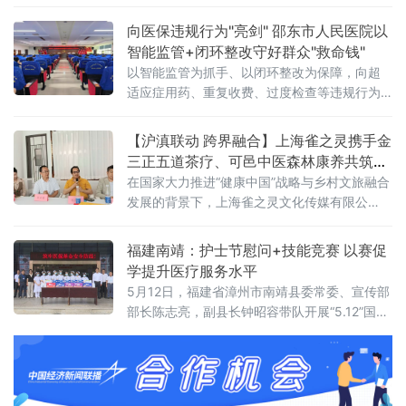
产业模式，打造“四个一”主动康养体系，联动山
林、庄寨、温泉资源，构建“非遗中医+古建+山
向医保违规行为"亮剑" 邵东市人民医院以
野旅居”融合业态，为县域医旅融合、乡村振兴
智能监管+闭环整改守好群众"救命钱"
提供可行样板。
以智能监管为抓手、以闭环整改为保障，向超
适应症用药、重复收费、过度检查等违规行为
全面"亮剑"。 会上，副院长袁凯志宣读了《深
化医保基金管理突出问题整治"突击战"工作方
【沪滇联动 跨界融合】上海雀之灵携手金
案》，对方案中的总体目标、组织领导、整治
三正五道茶疗、可邑中医森林康养​共筑弥
时间与范围、
勒康养旅居新高地​
在国家大力推进“健康中国”战略与乡村文旅融合
发展的背景下，上海雀之灵文化传媒有限公
司、金三正五道茶茶疗基地与弥勒可邑小镇中
医森林康养基地今日正式签署战略合作协议。
福建南靖：护士节慰问+技能竞赛 以赛促
三方将立足云南弥勒可邑小镇独特的生态与文
学提升医疗服务水平
化资源，深度融合民族IP、精品咖啡、中医康养
5月12日，福建省漳州市南靖县委常委、宣传部
与森林旅居，构建“咖啡文化+民族美学+中医康
部长陈志亮，副县长钟昭容带队开展“5.12”国际
养+生态旅居”四位一体的产业新生态，打造沪
护士节慰问活动，向全县一线护理工作者致以
滇协作、跨界赋能的康养文旅示范样板。弥勒
节日的问候。在山城社区卫生服务中心、县中
可邑小
医院、县总医院，县领导与护理人员亲切交
谈，对大家长期以来在平凡岗位上无私奉献、