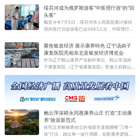
夏季传染病总体发病水平较低，整体可防可
绥芬河成为俄罗斯游客“中医理疗游”的“回
控。黑龙江省疾病预防控制局副局长张冰欣在
头客”
会上介绍，夏季肠道传染病发病风险较高，诺
截至今年7月5日，绥芬河市人民医院累计接待
如病毒、细菌性感染
境外医疗访诊游客已达5683人次，中医理疗已
然成为绥芬河跨境游的一张金字名片。
聚焦银发经济 展示康养特色 辽宁汤岗子
康复医院亮相东北亚银发经济博览会
作为辽宁鞍山康养产业标杆单位、鞍山市汤岗
子康复医院（辽宁省康复医院）受邀入驻鞍山
城市主题展厅，以专业康复医疗力量为依托，
面向海内外客商与中老年群众普及老年康养知
识、传播科学健康理念，全方位展示鞍山特色
温泉+康复、医养结合产业优
鲍云萍深耕永同惠康养山庄 打造“主动康
养”旅居新范式
依托父亲鲍修惠创立的省级非遗颈腰椎“三维一
体”疗法，跳出单一诊疗局限，创新康养逻辑与