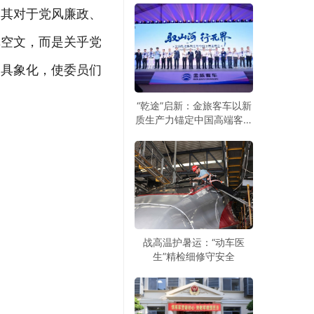
到其对于党风廉政、
纸空文，而是关乎党
定具象化，使委员们
“乾途”启新：金旅客车以新
质生产力锚定中国高端客车
全球化新赛道
战高温护暑运：“动车医
生”精检细修守安全