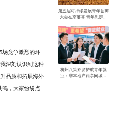
第五届可持续发展青年创辩
大会在京落幕 青年思辨聚
焦绿色发展
市场竞争激烈的环
，我深刻认识到这种
杭州八策齐发护航青年就
提升品质和拓展海外
业：非本地户籍享同城服
务，2万专精特新见习岗虚
共鸣，大家纷纷点
位以待