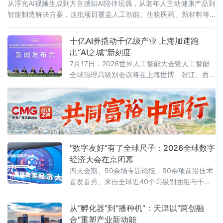
从浮光AI视频生成到方言感知AI陪伴玩偶，从老年人主动健康产品到
智能制造解决方案，这批项目覆盖人工智能、生物医药、新材料等
广州战略性新兴产业赛道。而半年前，它们中的大多数还只是实验
室里一个“
十亿AI券撬动千亿级产业 上海加速跑
出“AI之城”新刻度
7月17日，2026世界人工智能大会暨人工智能
全球治理高级别会议将在上海世博、张江、西
岸“三地四馆”同步启幕。大会开幕前夕，上海人
工智能企业动作频频——7月13日，阶跃星辰发
布全球首个大模型原生终端品牌STEPX及
StepAOS；同日，东方算芯首颗软件定义近存
计算3D AI芯片DF1000全球首发。密集的成果
发布，将上海作为人工智能发展高地的“高能”气
“数字友好”有了全球尺子：2026全球数字
质展露无遗。产业规模
经济大会在京闭幕
四天会期、50余场专题论坛、80余项前沿技术
首发首秀、来自全球近40个高级别团组与千余
位行业嘉宾齐聚——一组数字勾勒出这场全球
数字盛宴的规模与热度。“数字友好”从理念走向
从“孵化器”到“播种机”：天津以“两创融
标尺大会最具里程碑意义的一幕，发生在7月2
合”重塑产业新动能