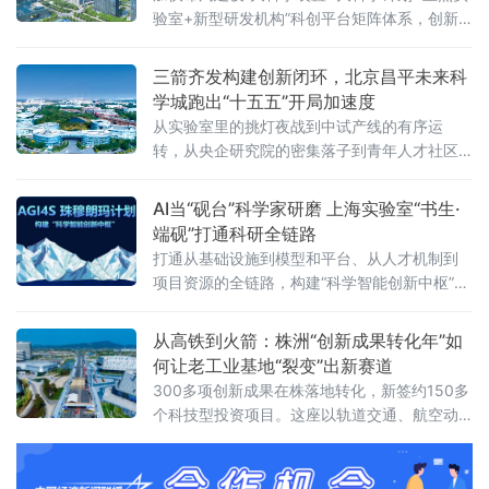
验室+新型研发机构”科创平台矩阵体系，创新
策源从“单点布局”到“集群引领”，科技成果攻关
从“零星突破”到“全面领先”。
三箭齐发构建创新闭环，北京昌平未来科
学城跑出“十五五”开局加速度
从实验室里的挑灯夜战到中试产线的有序运
转，从央企研究院的密集落子到青年人才社区
的拔地而起，这座总用地面积170.6平方公里的
科学城，正以“三箭齐发”的产业锐气与“研城、
AI当“砚台”科学家研磨 上海实验室“书生·
央城、校城、产城”四融合的发展底气，在“十五
端砚”打通科研全链路
五”开局之年交出一份成色十足的答卷。
打通从基础设施到模型和平台、从人才机制到
项目资源的全链路，构建“科学智能创新中枢”。
此次发布的新平台在2025年上线的初代“书
生”平台基础上全面升级。
从高铁到火箭：株洲“创新成果转化年”如
何让老工业基地“裂变”出新赛道
300多项创新成果在株落地转化，新签约150多
个科技型投资项目。这座以轨道交通、航空动
力、硬质合金闻名的老工业基地，创新底色愈
发鲜明。