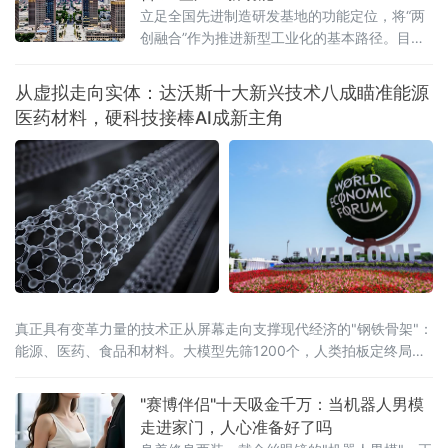
日下午的主论坛“数字友好城市建设全球对
立足全国先进制造研发基地的功能定位，将“两
创融合”作为推进新型工业化的基本路径。目
前，天津战略性新兴产业占规上工业比重已达
30%以上。
从虚拟走向实体：达沃斯十大新兴技术八成瞄准能源
医药材料，硬科技接棒AI成新主角
真正具有变革力量的技术正从屏幕走向支撑现代经济的"钢铁骨架"：
能源、医药、食品和材料。大模型先筛1200个，人类拍板定终局这
份已连续第14年发布的报告，今年首
"赛博伴侣"十天吸金千万：当机器人男模
走进家门，人心准备好了吗