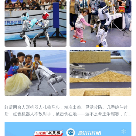
红蓝两台人形机器人扎稳马步，精准出拳、灵活攻防。几番缠斗过
后，红色机器人不敌对手，被击倒在地——这不是拳王争霸赛，而
是2026杭州国际具身机器人场景应用大赛的“拳击表演赛”现场。