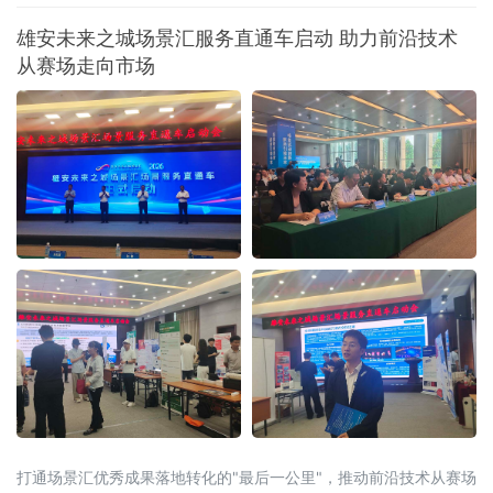
现两位数增长。从区域格局看，人工智能产业
梯度发展格局已然凸显——北京、上海、广东
雄安未来之城场景汇服务直通车启动 助力前沿技术
居于“第一方阵”全链条发力，安徽、湖北等深耕
从赛场走向市场
AI芯片和光电子等细分赛道，贵州、新疆等地依
托清洁能源优势成为智算中心重要落子点。智
打通场景汇优秀成果落地转化的"最后一公里"，推动前沿技术从赛场