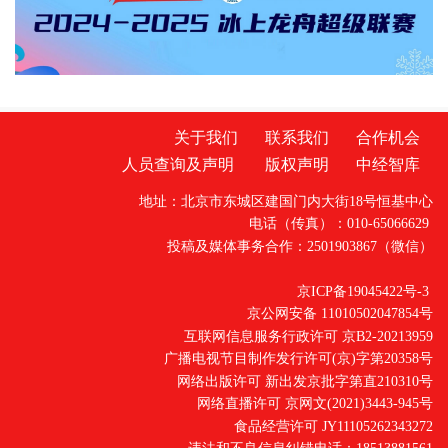
关于我们
联系我们
合作机会
人员查询及声明
版权声明
中经智库
地址：北京市东城区建国门内大街18号恒基中心
电话（传真）：010-65066629
投稿及媒体事务合作：2501903867（微信）
京ICP备19045422号-3
京公网安备 11010502047854号
互联网信息服务行政许可 京B2-20213959
广播电视节目制作发行许可(京)字第20358号
网络出版许可 新出发京批字第直210310号
网络直播许可 京网文(2021)3443-945号
食品经营许可 JY11105262343272