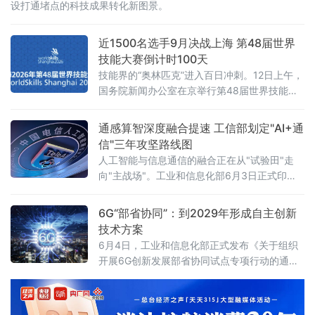
设打通堵点的科技成果转化新图景。
近1500名选手9月决战上海 第48届世界
技能大赛倒计时100天
技能界的“奥林匹克”进入百日冲刺。12日上午，
国务院新闻办公室在京举行第48届世界技能大
赛筹办情况新闻发布会。本届大赛将于今年9月
22日至27日在国家会展中心（上海）隆重举
通感算智深度融合提速 工信部划定"AI+通
办，届时将有来自73个国家和地区的近1500名
信"三年攻坚路线图
顶尖技能青年选手“论剑”黄浦江畔，共同角逐
人工智能与信息通信的融合正在从"试验田"走
64个比赛项目的桂冠，并有望创下历届比赛项
向"主战场"。工业和信息化部6月3日正式印发
目、参赛人数及参与成员国家和地区数量三
《"人工智能+信息通信"创新发展实施意见
个“历史之最”。打造彰显中
（2026—2028年）》（工信部通信〔2026〕
6G“部省协同”：到2029年形成自主创新
121号），以四大方向、17项具体任务，为未来
技术方案
三年产业融合创新画出清晰作战图。目标锁
6月4日，工业和信息化部正式发布《关于组织
定：2028年城域算力1毫秒时延圈覆盖率不低于
开展6G创新发展部省协同试点专项行动的通
75%《实施意见》明确，到2028年，人工智能
知》，决定面向各省、自治区、直辖市组织开
与信息通信初步
展6G创新发展部省协同试点。该行动旨在充分
发挥我国新型举国体制优势，凝聚重点地方、