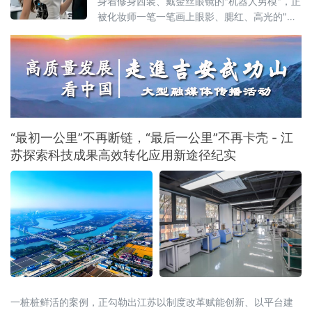
身着修身西装、戴金丝眼镜的"机器人男模"，正
被化妆师一笔一笔画上眼影、腮红、高光的"赛
博女友"——当人形机器人不再演示叠衣服、不
再工厂巡检，而是直接杀入情感陪伴赛道，一
场关于技术边界与社会心理的深层碰撞，已然
发生。优必选旗下消费级人形机器人品牌"优世
界"首款产品U1系列，自6月2日开启预售以来仅
10天，已收获近4000台预订订单，定金总额突
破千万元。对去年全年仅
“最初一公里”不再断链，“最后一公里”不再卡壳 - 江
苏探索科技成果高效转化应用新途径纪实
一桩桩鲜活的案例，正勾勒出江苏以制度改革赋能创新、以平台建