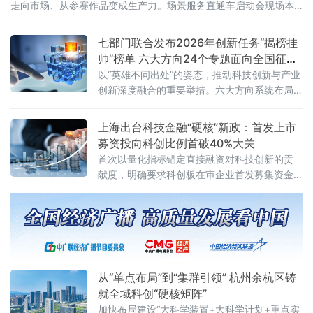
走向市场、从参赛作品变成生产力。场景服务直通车启动会现场本
次大会由雄安未来之城场景汇组委会主办，河北省科技厅、保定市
人民政府联合承办，保定高新技术产业
七部门联合发布2026年创新任务“揭榜挂
帅”榜单 六大方向24个专题面向全国征集
攻关者
以“英雄不问出处”的姿态，推动科技创新与产业
创新深度融合的重要举措。六大方向系统布局
24个专题精准发力根据《工业和信息化部等七
部门办公厅（办公室）关于开展2026年工业和
上海出台科技金融“硬核”新政：首发上市
信息化
募资投向科创比例首破40%大关
首次以量化指标锚定直接融资对科技创新的贡
献度，明确要求科创板在审企业首发募集资金
用于研发及产业化的比例不低于40%，并推出
全国首个“科技型企业并购重组绿色通道”机制。
新政直击硬科技企业从初创到上市全周期的融
资痛点，被
从“单点布局”到“集群引领” 杭州余杭区铸
就全域科创“硬核矩阵”
加快布局建设“大科学装置+大科学计划+重点实