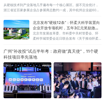
从硬核技术到产业落地几乎遍布每一个核心展区。据不完全统计，
浙江省近百家参展企业占参展商总数约一成，其中杭州企业超60
家。
北京发布“硬核12条”：怀柔大科学装置向
企业开放专项机时，五年3亿元奖励激
活“国之重器”
北京市发展改革委、市科委中关村管委会、怀
柔科学城管委会近日联合发布《关于推动怀柔
科学城重大科技基础设施高效管理运行的有关
措施》（以下简称《措施》），从优化组织建
广州“补改投”试点半年考：政府做“真天使”，11个硬
设模式、支持开展重大科研任务、健全开放运
科技项目率先落地
行机制、支持科技成果转化落地等四个方面推
出12条举措。这是怀柔综合性国家科学中心进
入“运行为主”新阶段后，北京首次系统出台针对
重大科技基础设施集群的全链条管理运行政策