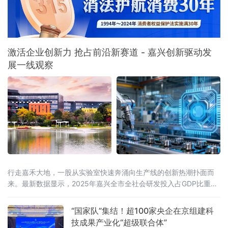
重点企业创新资源，共同开展6G技术创新、产
业生态培育和应
激活企业创新力 抢占前沿新赛道 - 嘉兴创新驱动发
展一线观察
行走嘉禾大地，一股从实验室快速奔涌向生产线的创新热潮扑面而
来。最新数据显示，2025年嘉兴全市全社会研发投入占GDP比重达
3.57%，列全省第二位；规上工业企业研发机构设置率达74.33%，
连续五年保持全省第一。亮眼数字背后，
“国家队”集结！超100家央企在京组建科
技成果产业化“超级联合体”