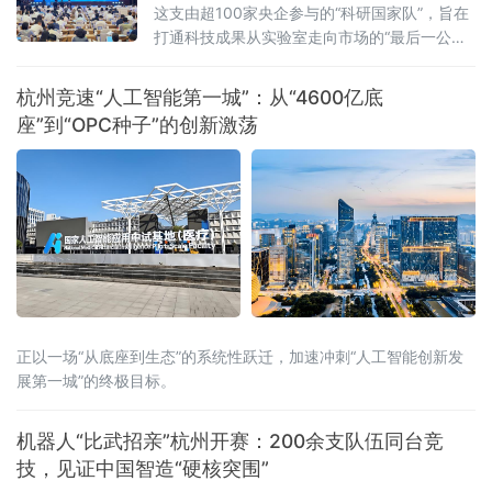
这支由超100家央企参与的“科研国家队”，旨在
打通科技成果从实验室走向市场的“最后一公
里”，为实体经济的发展注入强劲的创新动能。
超百家企业集结，打造万亿级交易平台此次成
杭州竞速“人工智能第一城”：从“4600亿底
立的“中央企业科技成果产业化联合体”涵盖了我
座”到“OPC种子”的创新激荡
国所有中央
正以一场“从底座到生态”的系统性跃迁，加速冲刺“人工智能创新发
展第一城”的终极目标。
机器人“比武招亲”杭州开赛：200余支队伍同台竞
技，见证中国智造“硬核突围”