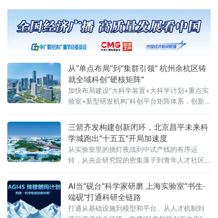
用于研发及产业化的比例不低于40%，并推出
全国首个“科技型企业并购重组绿色通道”机制。
新政直击硬科技企业从初创到上市全周期的融
资痛点，被
从“单点布局”到“集群引领” 杭州余杭区铸
就全域科创“硬核矩阵”
加快布局建设“大科学装置+大科学计划+重点实
验室+新型研发机构”科创平台矩阵体系，创新
策源从“单点布局”到“集群引领”，科技成果攻关
从“零星突破”到“全面领先”。
三箭齐发构建创新闭环，北京昌平未来科
学城跑出“十五五”开局加速度
从实验室里的挑灯夜战到中试产线的有序运
转，从央企研究院的密集落子到青年人才社区
的拔地而起，这座总用地面积170.6平方公里的
科学城，正以“三箭齐发”的产业锐气与“研城、
AI当“砚台”科学家研磨 上海实验室“书生·
央城、校城、产城”四融合的发展底气，在“十五
端砚”打通科研全链路
五”开局之年交出一份成色十足的答卷。
打通从基础设施到模型和平台、从人才机制到