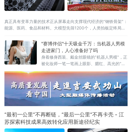
真正具有变革力量的技术正从屏幕走向支撑现代经济的"钢铁骨架"：
能源、医药、食品和材料。大模型先筛1200个，人类拍板定终局这
份已连续第14年发布的报告，今年首
"赛博伴侣"十天吸金千万：当机器人男模
走进家门，人心准备好了吗
身着修身西装、戴金丝眼镜的"机器人男模"，正
被化妆师一笔一笔画上眼影、腮红、高光的"赛
博女友"——当人形机器人不再演示叠衣服、不
再工厂巡检，而是直接杀入情感陪伴赛道，一
场关于技术边界与社会心理的深层碰撞，已然
发生。优必选旗下消费级人形机器人品牌"优世
界"首款产品U1系列，自6月2日开启预售以来仅
10天，已收获近4000台预订订单，定金总额突
破千万元。对去年全年仅
“最初一公里”不再断链，“最后一公里”不再卡壳 - 江
苏探索科技成果高效转化应用新途径纪实