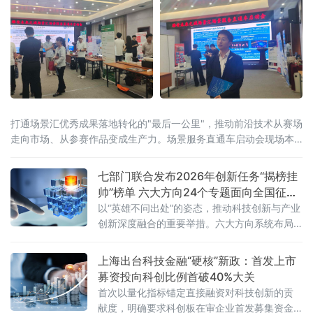
打通场景汇优秀成果落地转化的"最后一公里"，推动前沿技术从赛场
走向市场、从参赛作品变成生产力。场景服务直通车启动会现场本
次大会由雄安未来之城场景汇组委会主办，河北省科技厅、保定市
人民政府联合承办，保定高新技术产业
七部门联合发布2026年创新任务“揭榜挂
帅”榜单 六大方向24个专题面向全国征集
攻关者
以“英雄不问出处”的姿态，推动科技创新与产业
创新深度融合的重要举措。六大方向系统布局
24个专题精准发力根据《工业和信息化部等七
部门办公厅（办公室）关于开展2026年工业和
上海出台科技金融“硬核”新政：首发上市
信息化
募资投向科创比例首破40%大关
首次以量化指标锚定直接融资对科技创新的贡
献度，明确要求科创板在审企业首发募集资金