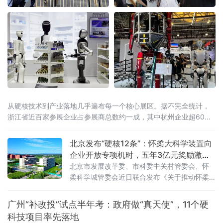
从硬核技术到产业落地几乎遍布每一个核心展区。据不完全统计，
浙江省近百家参展企业占参展商总数约一成，其中杭州企业超60
家。
北京发布“硬核12条”：怀柔大科学装置向
企业开放专项机时，五年3亿元奖励激
活“国之重器”
北京市发展改革委、市科委中关村管委会、怀
柔科学城管委会近日联合发布《关于推动怀柔
科学城重大科技基础设施高效管理运行的有关
措施》（以下简称《措施》），从优化组织建
广州“补改投”试点半年考：政府做“真天使”，11个硬
设模式、支持开展重大科研任务、健全开放运
科技项目率先落地
行机制、支持科技成果转化落地等四个方面推