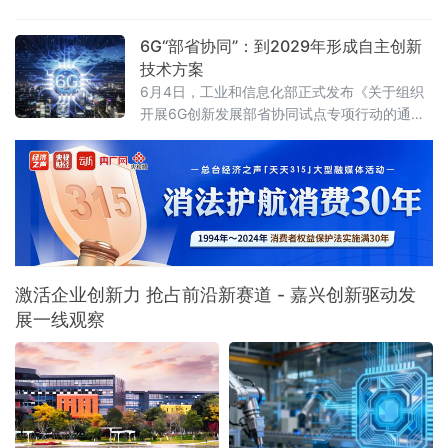
目、参赛人数及参与成员国家和地区数量三
《"人工智能+信息通信"创新发展实施意见
个“历史之最”。打造彰显中
（2026—2028年）》（工信部通信〔2026〕
6G“部省协同”：到2029年形成自主创新
121号），以四大方向、17项具体任务，为未来
技术方案
三年产业融合创新画出清晰作战图。目标锁
6月4日，工业和信息化部正式发布《关于组织
定：2028年城域算力1毫秒时延圈覆盖率不低于
开展6G创新发展部省协同试点专项行动的通
75%《实施意见》明确，到2028年，人工智能
知》，决定面向各省、自治区、直辖市组织开
与信息通信初步
展6G创新发展部省协同试点。该行动旨在充分
发挥我国新型举国体制优势，凝聚重点地方、
重点企业创新资源，共同开展6G技术创新、产
业生态培育和应
激活企业创新力 抢占前沿新赛道 - 嘉兴创新驱动发
展一线观察