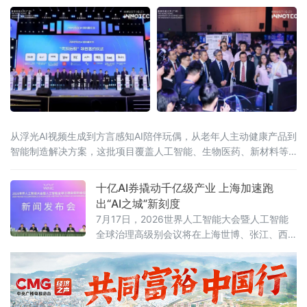
出12条举措。这是怀柔综合性国家科学中心进
入“运行为主”新阶段后，北京首次系统出台针对
重大科技基础设施集群的全链条管理运行政策
从浮光AI视频生成到方言感知AI陪伴玩偶，从老年人主动健康产品到
智能制造解决方案，这批项目覆盖人工智能、生物医药、新材料等
广州战略性新兴产业赛道。而半年前，它们中的大多数还只是实验
室里一个“
十亿AI券撬动千亿级产业 上海加速跑
出“AI之城”新刻度
7月17日，2026世界人工智能大会暨人工智能
全球治理高级别会议将在上海世博、张江、西
岸“三地四馆”同步启幕。大会开幕前夕，上海人
工智能企业动作频频——7月13日，阶跃星辰发
布全球首个大模型原生终端品牌STEPX及
StepAOS；同日，东方算芯首颗软件定义近存