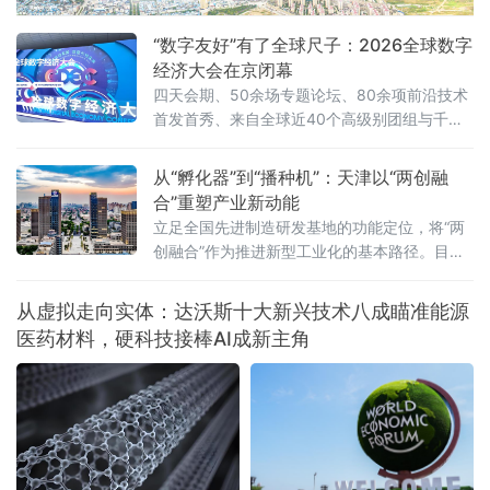
计算3D AI芯片DF1000全球首发。密集的成果
发布，将上海作为人工智能发展高地的“高能”气
“数字友好”有了全球尺子：2026全球数字
质展露无遗。产业规模
经济大会在京闭幕
四天会期、50余场专题论坛、80余项前沿技术
首发首秀、来自全球近40个高级别团组与千余
位行业嘉宾齐聚——一组数字勾勒出这场全球
数字盛宴的规模与热度。“数字友好”从理念走向
从“孵化器”到“播种机”：天津以“两创融
标尺大会最具里程碑意义的一幕，发生在7月2
合”重塑产业新动能
日下午的主论坛“数字友好城市建设全球对
立足全国先进制造研发基地的功能定位，将“两
创融合”作为推进新型工业化的基本路径。目
前，天津战略性新兴产业占规上工业比重已达
30%以上。
从虚拟走向实体：达沃斯十大新兴技术八成瞄准能源
医药材料，硬科技接棒AI成新主角