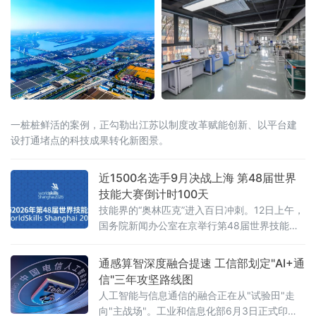
一桩桩鲜活的案例，正勾勒出江苏以制度改革赋能创新、以平台建
设打通堵点的科技成果转化新图景。
近1500名选手9月决战上海 第48届世界
技能大赛倒计时100天
技能界的“奥林匹克”进入百日冲刺。12日上午，
国务院新闻办公室在京举行第48届世界技能大
赛筹办情况新闻发布会。本届大赛将于今年9月
22日至27日在国家会展中心（上海）隆重举
通感算智深度融合提速 工信部划定"AI+通
办，届时将有来自73个国家和地区的近1500名
信"三年攻坚路线图
顶尖技能青年选手“论剑”黄浦江畔，共同角逐
人工智能与信息通信的融合正在从"试验田"走
64个比赛项目的桂冠，并有望创下历届比赛项
向"主战场"。工业和信息化部6月3日正式印发