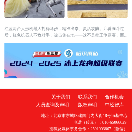
红蓝两台人形机器人扎稳马步，精准出拳、灵活攻防。几番缠斗过
后，红色机器人不敌对手，被击倒在地——这不是拳王争霸赛，而
是2026杭州国际具身机器人场景应用大赛的“拳击表演赛”现场。
关于我们
联系我们
合作机会
人员查询及声明
版权声明
中经智库
地址：北京市东城区建国门内大街18号恒基中心
电话（传真）：010-65066629
投稿及媒体事务合作：2501903867（微信）