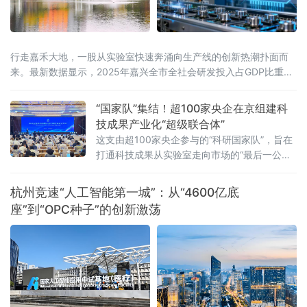
行走嘉禾大地，一股从实验室快速奔涌向生产线的创新热潮扑面而
来。最新数据显示，2025年嘉兴全市全社会研发投入占GDP比重达
3.57%，列全省第二位；规上工业企业研发机构设置率达74.33%，
连续五年保持全省第一。亮眼数字背后，
“国家队”集结！超100家央企在京组建科
技成果产业化“超级联合体”
这支由超100家央企参与的“科研国家队”，旨在
打通科技成果从实验室走向市场的“最后一公
里”，为实体经济的发展注入强劲的创新动能。
超百家企业集结，打造万亿级交易平台此次成
杭州竞速“人工智能第一城”：从“4600亿底
立的“中央企业科技成果产业化联合体”涵盖了我
座”到“OPC种子”的创新激荡
国所有中央