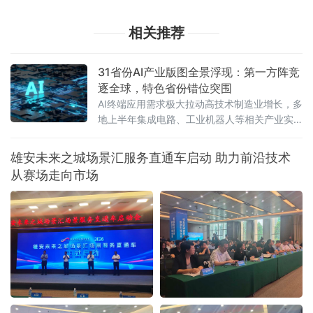
相关推荐
31省份AI产业版图全景浮现：第一方阵竞
逐全球，特色省份错位突围
AI终端应用需求极大拉动高技术制造业增长，多
地上半年集成电路、工业机器人等相关产业实
现两位数增长。从区域格局看，人工智能产业
梯度发展格局已然凸显——北京、上海、广东
雄安未来之城场景汇服务直通车启动 助力前沿技术
居于“第一方阵”全链条发力，安徽、湖北等深耕
从赛场走向市场
AI芯片和光电子等细分赛道，贵州、新疆等地依
托清洁能源优势成为智算中心重要落子点。智