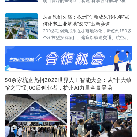
项目资源的全链路，构建“科学智能创新中枢”。
此次发布的新平台在2025年上线的初代“书
生”平台基础上全面升级。
从高铁到火箭：株洲“创新成果转化年”如
何让老工业基地“裂变”出新赛道
300多项创新成果在株落地转化，新签约150多
个科技型投资项目。这座以轨道交通、航空动
力、硬质合金闻名的老工业基地，创新底色愈
发鲜明。
50余家杭企亮相2026世界人工智能大会：从“十大镇
馆之宝”到00后创业者，杭州AI力量全景登场