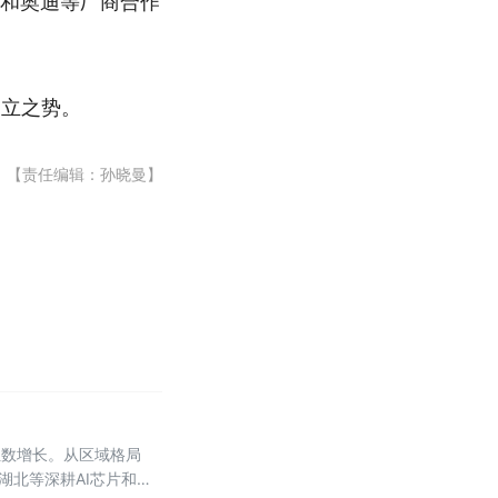
在和奥迪等厂商合作
鼎立之势。
【责任编辑：孙晓曼】
位数增长。从区域格局
湖北等深耕AI芯片和光