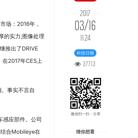
2017
03/16
场：2016年，
厚的实力;图像处理
11:24
推出了DRIVE
科技日报
2017年CES上
37713
例。事实不言自
微信扫一扫：分享
汽车感应部件。公司
obileye在
猜你想看