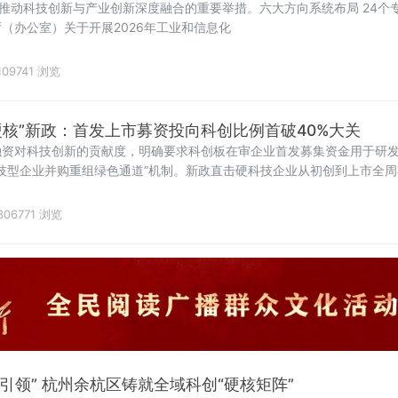
，推动科技创新与产业创新深度融合的重要举措。六大方向系统布局 24个
（办公室）关于开展2026年工业和信息化
109741 浏览
硬核”新政：首发上市募资投向科创比例首破40%大关
融资对科技创新的贡献度，明确要求科创板在审企业首发募集资金用于研
科技型企业并购重组绿色通道”机制。新政直击硬科技企业从初创到上市全
306771 浏览
群引领” 杭州余杭区铸就全域科创“硬核矩阵”