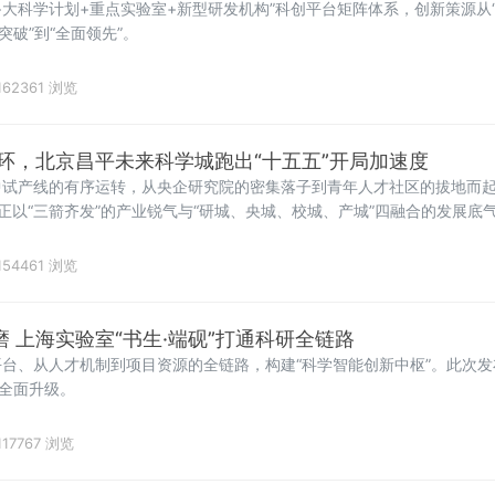
+大科学计划+重点实验室+新型研发机构”科创平台矩阵体系，创新策源从“
突破”到“全面领先”。
162361 浏览
环，北京昌平未来科学城跑出“十五五”开局加速度
中试产线的有序运转，从央企研究院的密集落子到青年人才社区的拔地而
，正以“三箭齐发”的产业锐气与“研城、央城、校城、产城”四融合的发展底
。
154461 浏览
研磨 上海实验室“书生·端砚”打通科研全链路
台、从人才机制到项目资源的全链路，构建“科学智能创新中枢”。此次发布
上全面升级。
117767 浏览