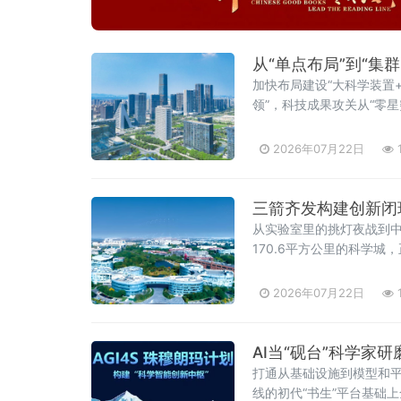
从“单点布局”到“集
加快布局建设“大科学装置
领”，科技成果攻关从“零星
2026年07月22日
三箭齐发构建创新闭
从实验室里的挑灯夜战到
170.6平方公里的科学城
交出一份成色十足的答卷
2026年07月22日
AI当“砚台”科学家
打通从基础设施到模型和平
线的初代“书生”平台基础