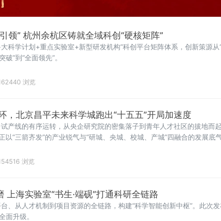
群引领” 杭州余杭区铸就全域科创“硬核矩阵”
+大科学计划+重点实验室+新型研发机构”科创平台矩阵体系，创新策源从“
突破”到“全面领先”。
162440 浏览
环，北京昌平未来科学城跑出“十五五”开局加速度
中试产线的有序运转，从央企研究院的密集落子到青年人才社区的拔地而
，正以“三箭齐发”的产业锐气与“研城、央城、校城、产城”四融合的发展底
。
154516 浏览
研磨 上海实验室“书生·端砚”打通科研全链路
台、从人才机制到项目资源的全链路，构建“科学智能创新中枢”。此次发布
上全面升级。