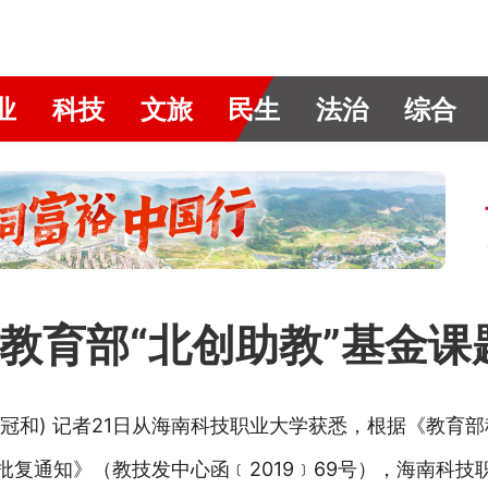
业
科技
文旅
民生
法治
综合
教育部“北创助教”基金课
戴冠和) 记者21日从海南科技职业大学获悉，根据《教育
批复通知》（教技发中心函﹝2019﹞69号），海南科技