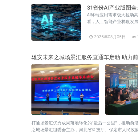
31省份AI产业版
AI终端应用需求极大拉动
看，人工智能产业梯度发展
电子等细分赛道，贵州、
2026年08月05日
雄安未来之城场景汇服务直通车启动 助力
打通场景汇优秀成果落地转化的"最后一公里"，推动前
之城场景汇组委会主办，河北省科技厅、保定市人民政