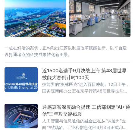
一桩桩鲜活的案例，正勾勒出江苏以制度改革赋能创新、以平台建
设打通堵点的科技成果转化新图景。
近1500名选手9月决战上海 第48届世界
技能大赛倒计时100天
技能界的“奥林匹克”进入百日冲刺。12日上午，
国务院新闻办公室在京举行第48届世界技能大
赛筹办情况新闻发布会。本届大赛将于今年9月
22日至27日在国家会展中心（上海）隆重举
通感算智深度融合提速 工信部划定"AI+通
办，届时将有来自73个国家和地区的近1500名
信"三年攻坚路线图
顶尖技能青年选手“论剑”黄浦江畔，共同角逐
人工智能与信息通信的融合正在从"试验田"走
64个比赛项目的桂冠，并有望创下历届比赛项
向"主战场"。工业和信息化部6月3日正式印发
目、参赛人数及参与成员国家和地区数量三
《"人工智能+信息通信"创新发展实施意见