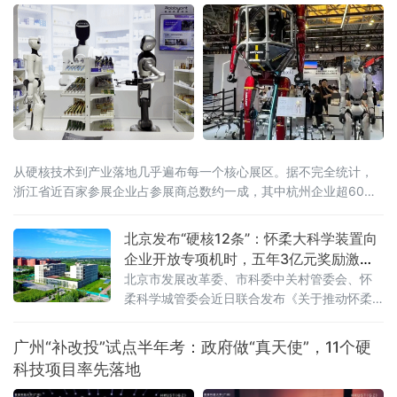
从硬核技术到产业落地几乎遍布每一个核心展区。据不完全统计，
浙江省近百家参展企业占参展商总数约一成，其中杭州企业超60
家。
北京发布“硬核12条”：怀柔大科学装置向
企业开放专项机时，五年3亿元奖励激
活“国之重器”
北京市发展改革委、市科委中关村管委会、怀
柔科学城管委会近日联合发布《关于推动怀柔
科学城重大科技基础设施高效管理运行的有关
措施》（以下简称《措施》），从优化组织建
广州“补改投”试点半年考：政府做“真天使”，11个硬
设模式、支持开展重大科研任务、健全开放运
科技项目率先落地
行机制、支持科技成果转化落地等四个方面推
出12条举措。这是怀柔综合性国家科学中心进