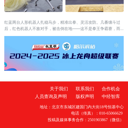
红蓝两台人形机器人扎稳马步，精准出拳、灵活攻防。几番缠斗过
后，红色机器人不敌对手，被击倒在地——这不是拳王争霸赛，而
是2026杭州国际具身机器人场景应用大赛的“拳击表演赛”现场。
关于我们
联系我们
合作机会
人员查询及声明
版权声明
中经智库
地址：北京市东城区建国门内大街18号恒基中心
电话（传真）：010-65066629
投稿及媒体事务合作：2501903867（微信）