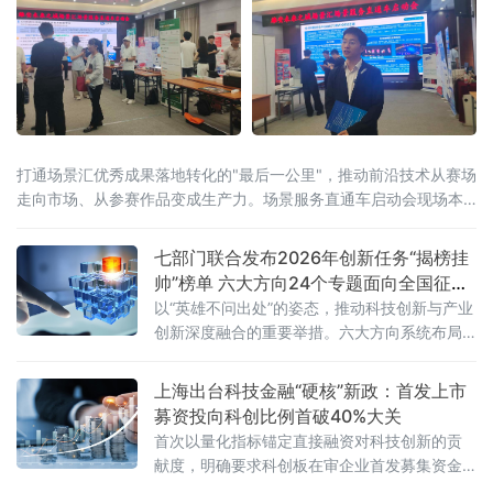
打通场景汇优秀成果落地转化的"最后一公里"，推动前沿技术从赛场
走向市场、从参赛作品变成生产力。场景服务直通车启动会现场本
次大会由雄安未来之城场景汇组委会主办，河北省科技厅、保定市
人民政府联合承办，保定高新技术产业
七部门联合发布2026年创新任务“揭榜挂
帅”榜单 六大方向24个专题面向全国征集
攻关者
以“英雄不问出处”的姿态，推动科技创新与产业
创新深度融合的重要举措。六大方向系统布局
24个专题精准发力根据《工业和信息化部等七
部门办公厅（办公室）关于开展2026年工业和
上海出台科技金融“硬核”新政：首发上市
信息化
募资投向科创比例首破40%大关
首次以量化指标锚定直接融资对科技创新的贡
献度，明确要求科创板在审企业首发募集资金
用于研发及产业化的比例不低于40%，并推出