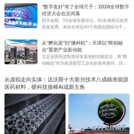
发布，将上海作为人工智能发展高地的“高能”气
“数字友好”有了全球尺子：2026全球数字
质展露无遗。产业规模
经济大会在京闭幕
四天会期、50余场专题论坛、80余项前沿技术
首发首秀、来自全球近40个高级别团组与千余
位行业嘉宾齐聚——一组数字勾勒出这场全球
数字盛宴的规模与热度。“数字友好”从理念走向
从“孵化器”到“播种机”：天津以“两创融
标尺大会最具里程碑意义的一幕，发生在7月2
合”重塑产业新动能
日下午的主论坛“数字友好城市建设全球对
立足全国先进制造研发基地的功能定位，将“两
创融合”作为推进新型工业化的基本路径。目
前，天津战略性新兴产业占规上工业比重已达
30%以上。
从虚拟走向实体：达沃斯十大新兴技术八成瞄准能源
医药材料，硬科技接棒AI成新主角