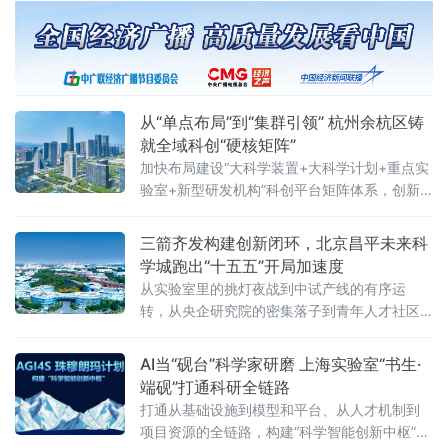
全国首个“科技型企业并购重组绿色通道”机制。
新政直击硬科技企业从初创到上市全周期的融
资痛点，被
从“单点布局”到“集群引领” 杭州余杭区铸
就全域科创“硬核矩阵”
加快布局建设“大科学装置+大科学计划+重点实
验室+新型研发机构”科创平台矩阵体系，创新
策源从“单点布局”到“集群引领”，科技成果攻关
从“零星突破”到“全面领先”。
三箭齐发构建创新闭环，北京昌平未来科
学城跑出“十五五”开局加速度
从实验室里的挑灯夜战到中试产线的有序运
转，从央企研究院的密集落子到青年人才社区
的拔地而起，这座总用地面积170.6平方公里的
科学城，正以“三箭齐发”的产业锐气与“研城、
AI当“砚台”科学家研磨 上海实验室“书生·
央城、校城、产城”四融合的发展底气，在“十五
端砚”打通科研全链路
五”开局之年交出一份成色十足的答卷。
打通从基础设施到模型和平台、从人才机制到
项目资源的全链路，构建“科学智能创新中枢”。