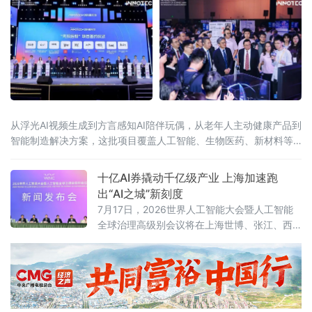
入“运行为主”新阶段后，北京首次系统出台针对
重大科技基础设施集群的全链条管理运行政策
从浮光AI视频生成到方言感知AI陪伴玩偶，从老年人主动健康产品到
智能制造解决方案，这批项目覆盖人工智能、生物医药、新材料等
广州战略性新兴产业赛道。而半年前，它们中的大多数还只是实验
室里一个“
十亿AI券撬动千亿级产业 上海加速跑
出“AI之城”新刻度
7月17日，2026世界人工智能大会暨人工智能
全球治理高级别会议将在上海世博、张江、西
岸“三地四馆”同步启幕。大会开幕前夕，上海人
工智能企业动作频频——7月13日，阶跃星辰发
布全球首个大模型原生终端品牌STEPX及
StepAOS；同日，东方算芯首颗软件定义近存
计算3D AI芯片DF1000全球首发。密集的成果