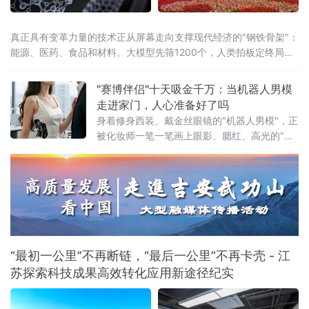
真正具有变革力量的技术正从屏幕走向支撑现代经济的"钢铁骨架"：
能源、医药、食品和材料。大模型先筛1200个，人类拍板定终局这
份已连续第14年发布的报告，今年首
"赛博伴侣"十天吸金千万：当机器人男模
走进家门，人心准备好了吗
身着修身西装、戴金丝眼镜的"机器人男模"，正
被化妆师一笔一笔画上眼影、腮红、高光的"赛
博女友"——当人形机器人不再演示叠衣服、不
再工厂巡检，而是直接杀入情感陪伴赛道，一
场关于技术边界与社会心理的深层碰撞，已然
发生。优必选旗下消费级人形机器人品牌"优世
界"首款产品U1系列，自6月2日开启预售以来仅
10天，已收获近4000台预订订单，定金总额突
破千万元。对去年全年仅
“最初一公里”不再断链，“最后一公里”不再卡壳 - 江
苏探索科技成果高效转化应用新途径纪实