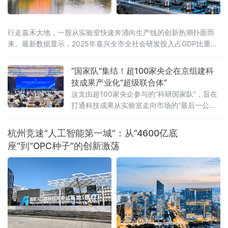
行走嘉禾大地，一股从实验室快速奔涌向生产线的创新热潮扑面而
来。最新数据显示，2025年嘉兴全市全社会研发投入占GDP比重达
3.57%，列全省第二位；规上工业企业研发机构设置率达74.33%，
连续五年保持全省第一。亮眼数字背后，
“国家队”集结！超100家央企在京组建科
技成果产业化“超级联合体”
这支由超100家央企参与的“科研国家队”，旨在
打通科技成果从实验室走向市场的“最后一公
里”，为实体经济的发展注入强劲的创新动能。
超百家企业集结，打造万亿级交易平台此次成
杭州竞速“人工智能第一城”：从“4600亿底
立的“中央企业科技成果产业化联合体”涵盖了我
座”到“OPC种子”的创新激荡
国所有中央