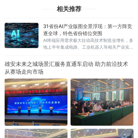
相关推荐
31省份AI产业版图全景浮现：第一方阵竞
逐全球，特色省份错位突围
AI终端应用需求极大拉动高技术制造业增长，多
地上半年集成电路、工业机器人等相关产业实
现两位数增长。从区域格局看，人工智能产业
梯度发展格局已然凸显——北京、上海、广东
雄安未来之城场景汇服务直通车启动 助力前沿技术
居于“第一方阵”全链条发力，安徽、湖北等深耕
从赛场走向市场
AI芯片和光电子等细分赛道，贵州、新疆等地依
托清洁能源优势成为智算中心重要落子点。智