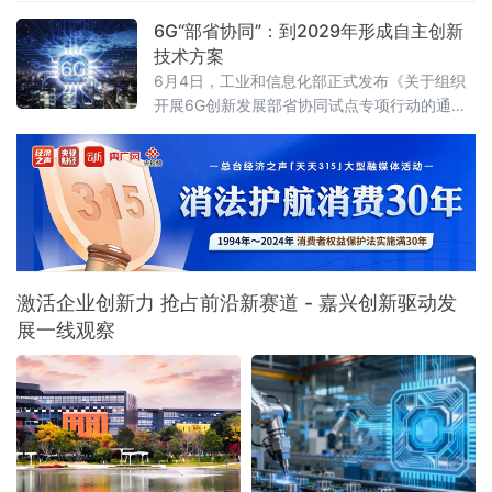
个“历史之最”。打造彰显中
（2026—2028年）》（工信部通信〔2026〕
6G“部省协同”：到2029年形成自主创新
121号），以四大方向、17项具体任务，为未来
技术方案
三年产业融合创新画出清晰作战图。目标锁
6月4日，工业和信息化部正式发布《关于组织
定：2028年城域算力1毫秒时延圈覆盖率不低于
开展6G创新发展部省协同试点专项行动的通
75%《实施意见》明确，到2028年，人工智能
知》，决定面向各省、自治区、直辖市组织开
与信息通信初步
展6G创新发展部省协同试点。该行动旨在充分
发挥我国新型举国体制优势，凝聚重点地方、
重点企业创新资源，共同开展6G技术创新、产
业生态培育和应
激活企业创新力 抢占前沿新赛道 - 嘉兴创新驱动发
展一线观察