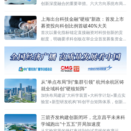
创新深度融合的重要举措。六大方向系统布局
24个专题精准发力根据《工业和信息化部等七
部门办公厅（办公室）关于开展2026年工业和
上海出台科技金融“硬核”新政：首发上市
信息化
募资投向科创比例首破40%大关
首次以量化指标锚定直接融资对科技创新的贡
献度，明确要求科创板在审企业首发募集资金
用于研发及产业化的比例不低于40%，并推出
全国首个“科技型企业并购重组绿色通道”机制。
新政直击硬科技企业从初创到上市全周期的融
资痛点，被
从“单点布局”到“集群引领” 杭州余杭区铸
就全域科创“硬核矩阵”
加快布局建设“大科学装置+大科学计划+重点实
验室+新型研发机构”科创平台矩阵体系，创新
策源从“单点布局”到“集群引领”，科技成果攻关
从“零星突破”到“全面领先”。
三箭齐发构建创新闭环，北京昌平未来科
学城跑出“十五五”开局加速度
从实验室里的挑灯夜战到中试产线的有序运