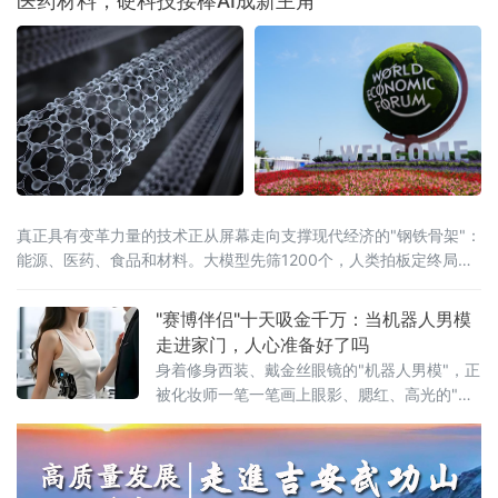
医药材料，硬科技接棒AI成新主角
真正具有变革力量的技术正从屏幕走向支撑现代经济的"钢铁骨架"：
能源、医药、食品和材料。大模型先筛1200个，人类拍板定终局这
份已连续第14年发布的报告，今年首
"赛博伴侣"十天吸金千万：当机器人男模
走进家门，人心准备好了吗
身着修身西装、戴金丝眼镜的"机器人男模"，正
被化妆师一笔一笔画上眼影、腮红、高光的"赛
博女友"——当人形机器人不再演示叠衣服、不
再工厂巡检，而是直接杀入情感陪伴赛道，一
场关于技术边界与社会心理的深层碰撞，已然
发生。优必选旗下消费级人形机器人品牌"优世