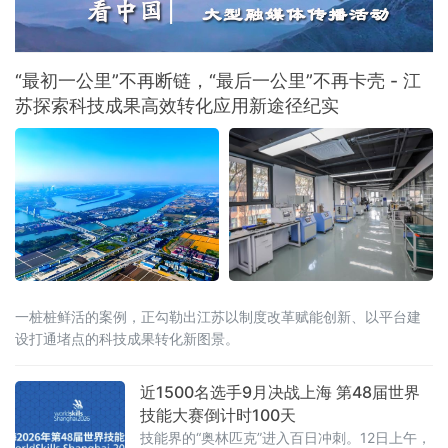
界"首款产品U1系列，自6月2日开启预售以来仅
10天，已收获近4000台预订订单，定金总额突
破千万元。对去年全年仅
“最初一公里”不再断链，“最后一公里”不再卡壳 - 江
苏探索科技成果高效转化应用新途径纪实
一桩桩鲜活的案例，正勾勒出江苏以制度改革赋能创新、以平台建
设打通堵点的科技成果转化新图景。
近1500名选手9月决战上海 第48届世界
技能大赛倒计时100天
技能界的“奥林匹克”进入百日冲刺。12日上午，