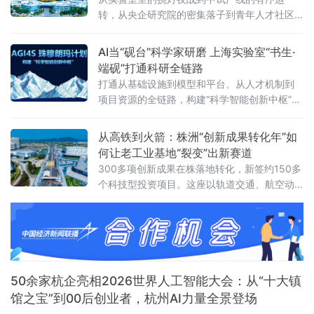
转，从央企研究院的密集落子到青年人才社区
的拔地而起，这座总用地面积170.6平方公里的
科学城，正以“三箭齐发”的产业锐气与“研城、
AI当“砚台”科学家研磨 上海实验室“书生·
央城、校城、产城”四融合的发展底气，在“十五
端砚”打通科研全链路
五”开局之年交出一份成色十足的答卷。
打通从基础设施到模型和平台、从人才机制到
项目资源的全链路，构建“科学智能创新中枢”。
此次发布的新平台在2025年上线的初代“书
生”平台基础上全面升级。
从高铁到火箭：株洲“创新成果转化年”如
何让老工业基地“裂变”出新赛道
300多项创新成果在株落地转化，新签约150多
个科技型投资项目。这座以轨道交通、航空动
力、硬质合金闻名的老工业基地，创新底色愈
发鲜明。
50余家杭企亮相2026世界人工智能大会：从“十大镇
馆之宝”到00后创业者，杭州AI力量全景登场