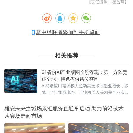
【责任编辑：崔岳莺】
将中经联播添加到手机桌面
相关推荐
31省份AI产业版图全景浮现：第一方阵竞
逐全球，特色省份错位突围
AI终端应用需求极大拉动高技术制造业增长，多
地上半年集成电路、工业机器人等相关产业实
现两位数增长。从区域格局看，人工智能产业
梯度发展格局已然凸显——北京、上海、广东
雄安未来之城场景汇服务直通车启动 助力前沿技术
居于“第一方阵”全链条发力，安徽、湖北等深耕
从赛场走向市场
AI芯片和光电子等细分赛道，贵州、新疆等地依
托清洁能源优势成为智算中心重要落子点。智