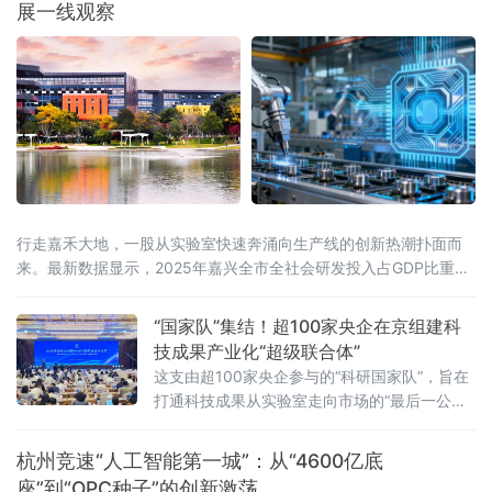
展一线观察
行走嘉禾大地，一股从实验室快速奔涌向生产线的创新热潮扑面而
来。最新数据显示，2025年嘉兴全市全社会研发投入占GDP比重达
3.57%，列全省第二位；规上工业企业研发机构设置率达74.33%，
连续五年保持全省第一。亮眼数字背后，
“国家队”集结！超100家央企在京组建科
技成果产业化“超级联合体”
这支由超100家央企参与的“科研国家队”，旨在
打通科技成果从实验室走向市场的“最后一公
里”，为实体经济的发展注入强劲的创新动能。
超百家企业集结，打造万亿级交易平台此次成
杭州竞速“人工智能第一城”：从“4600亿底
立的“中央企业科技成果产业化联合体”涵盖了我
座”到“OPC种子”的创新激荡