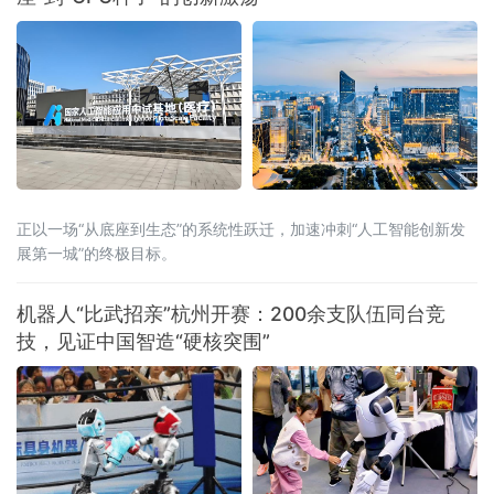
国所有中央
正以一场“从底座到生态”的系统性跃迁，加速冲刺“人工智能创新发
展第一城”的终极目标。
机器人“比武招亲”杭州开赛：200余支队伍同台竞
技，见证中国智造“硬核突围”