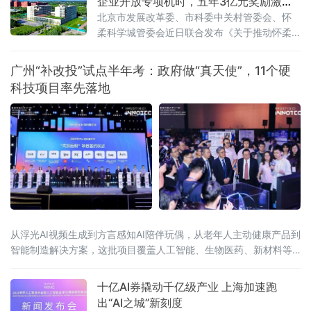
企业开放专项机时，五年3亿元奖励激
活“国之重器”
北京市发展改革委、市科委中关村管委会、怀
柔科学城管委会近日联合发布《关于推动怀柔
科学城重大科技基础设施高效管理运行的有关
措施》（以下简称《措施》），从优化组织建
广州“补改投”试点半年考：政府做“真天使”，11个硬
设模式、支持开展重大科研任务、健全开放运
科技项目率先落地
行机制、支持科技成果转化落地等四个方面推
出12条举措。这是怀柔综合性国家科学中心进
入“运行为主”新阶段后，北京首次系统出台针对
重大科技基础设施集群的全链条管理运行政策
从浮光AI视频生成到方言感知AI陪伴玩偶，从老年人主动健康产品到
智能制造解决方案，这批项目覆盖人工智能、生物医药、新材料等
广州战略性新兴产业赛道。而半年前，它们中的大多数还只是实验
室里一个“
十亿AI券撬动千亿级产业 上海加速跑
出“AI之城”新刻度