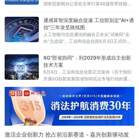
国务院新闻办公室在京举行第48届世界技能大
赛筹办情况新闻发布会。本届大赛将于今年9月
22日至27日在国家会展中心（上海）隆重举
通感算智深度融合提速 工信部划定"AI+通
办，届时将有来自73个国家和地区的近1500名
信"三年攻坚路线图
顶尖技能青年选手“论剑”黄浦江畔，共同角逐
人工智能与信息通信的融合正在从"试验田"走
64个比赛项目的桂冠，并有望创下历届比赛项
向"主战场"。工业和信息化部6月3日正式印发
目、参赛人数及参与成员国家和地区数量三
《"人工智能+信息通信"创新发展实施意见
个“历史之最”。打造彰显中
（2026—2028年）》（工信部通信〔2026〕
6G“部省协同”：到2029年形成自主创新
121号），以四大方向、17项具体任务，为未来
技术方案
三年产业融合创新画出清晰作战图。目标锁
6月4日，工业和信息化部正式发布《关于组织
定：2028年城域算力1毫秒时延圈覆盖率不低于
开展6G创新发展部省协同试点专项行动的通
75%《实施意见》明确，到2028年，人工智能
知》，决定面向各省、自治区、直辖市组织开
与信息通信初步
展6G创新发展部省协同试点。该行动旨在充分
发挥我国新型举国体制优势，凝聚重点地方、
重点企业创新资源，共同开展6G技术创新、产
业生态培育和应
激活企业创新力 抢占前沿新赛道 - 嘉兴创新驱动发