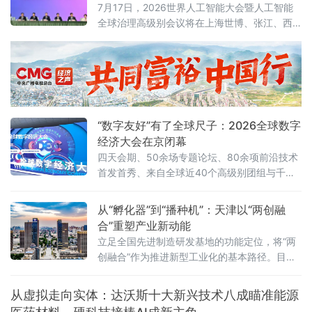
7月17日，2026世界人工智能大会暨人工智能
全球治理高级别会议将在上海世博、张江、西
岸“三地四馆”同步启幕。大会开幕前夕，上海人
工智能企业动作频频——7月13日，阶跃星辰发
布全球首个大模型原生终端品牌STEPX及
StepAOS；同日，东方算芯首颗软件定义近存
计算3D AI芯片DF1000全球首发。密集的成果
发布，将上海作为人工智能发展高地的“高能”气
“数字友好”有了全球尺子：2026全球数字
质展露无遗。产业规模
经济大会在京闭幕
四天会期、50余场专题论坛、80余项前沿技术
首发首秀、来自全球近40个高级别团组与千余
位行业嘉宾齐聚——一组数字勾勒出这场全球
数字盛宴的规模与热度。“数字友好”从理念走向
从“孵化器”到“播种机”：天津以“两创融
标尺大会最具里程碑意义的一幕，发生在7月2
合”重塑产业新动能
日下午的主论坛“数字友好城市建设全球对
立足全国先进制造研发基地的功能定位，将“两
创融合”作为推进新型工业化的基本路径。目
前，天津战略性新兴产业占规上工业比重已达
30%以上。
从虚拟走向实体：达沃斯十大新兴技术八成瞄准能源