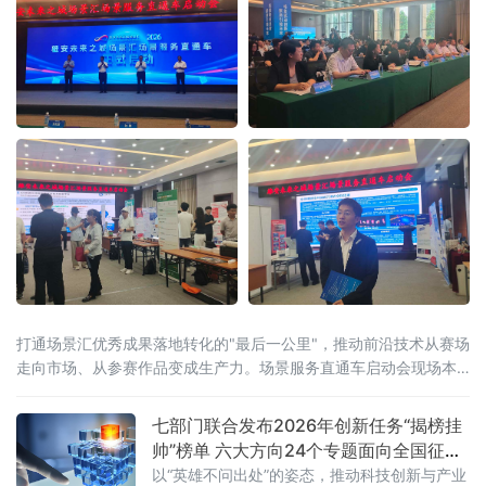
打通场景汇优秀成果落地转化的"最后一公里"，推动前沿技术从赛场
走向市场、从参赛作品变成生产力。场景服务直通车启动会现场本
次大会由雄安未来之城场景汇组委会主办，河北省科技厅、保定市
人民政府联合承办，保定高新技术产业
七部门联合发布2026年创新任务“揭榜挂
帅”榜单 六大方向24个专题面向全国征集
攻关者
以“英雄不问出处”的姿态，推动科技创新与产业