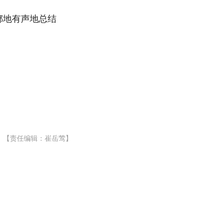
掷地有声地总结
。
【责任编辑：崔岳莺】