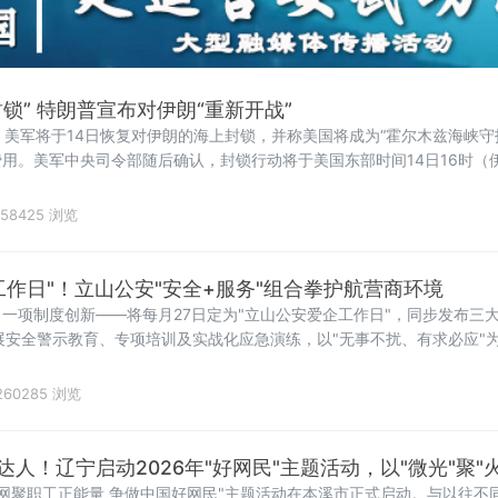
锁” 特朗普宣布对伊朗“重新开战”
，美军将于14日恢复对伊朗的海上封锁，并称美国将成为“霍尔木兹海峡守
费用。美军中央司令部随后确认，封锁行动将于美国东部时间14日16时（伊
着美伊两国总统6月17日远程签署的谅解备忘录，在生效不到一个月后即告
折始于7
58425 浏览
工作日"！立山公安"安全+服务"组合拳护航营商环境
一项制度创新——将每月27日定为"立山公安爱企工作日"，同步发布三
展安全警示教育、专项培训及实战化应急演练，以"无事不扰、有求必应"
文局、鞍山市第八中学、冀东水泥、交运旅游汽车有限公司、红旗大酒店
260285 浏览
人！辽宁启动2026年"好网民"主题活动，以"微光"聚"火
宁省"网聚职工正能量 争做中国好网民"主题活动在本溪市正式启动。与以往