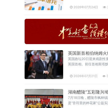
及通过离岸信托取得收益
进行财富代际传承、跨境
2026年07月24日
英国新首相伯纳姆火线
英国政坛20日迎来戏剧性
英国首相。前任首相斯塔
人意料，被视为其开启政治
政大臣一职由前国防大臣约
2026年07月21日
3
湖南醴陵“五彩隆兴
7月18日晚，醴陵市枫林
是“音符里的种花家”公益