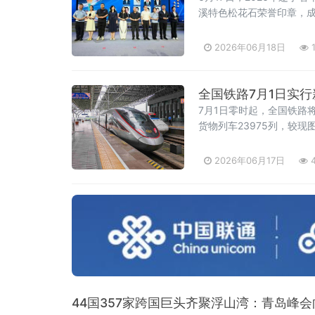
溪特色松花石荣誉印章，成
输出主流正向声音的优秀创
式上，2025年度活动成
2026年06月18日
1
全国铁路7月1日实行
7月1日零时起，全国铁路
货物列车23975列，较
2026年06月17日
4
44国357家跨国巨头齐聚浮山湾：青岛峰会