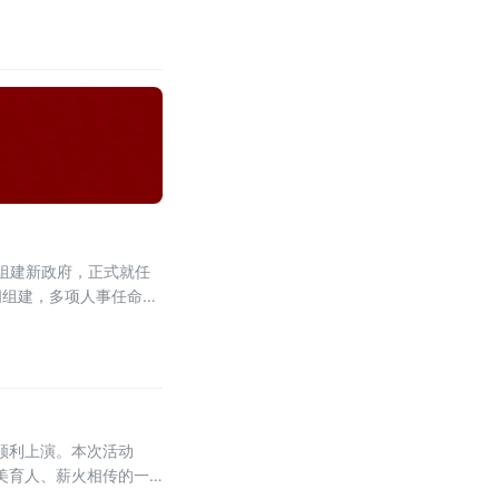
些个人通过设立离岸信托
组建新政府，正式就任
阁组建，多项人事任命出
人事通报，最受瞩目的财
顺利上演。本次活动
以美育人、薪火相传的一