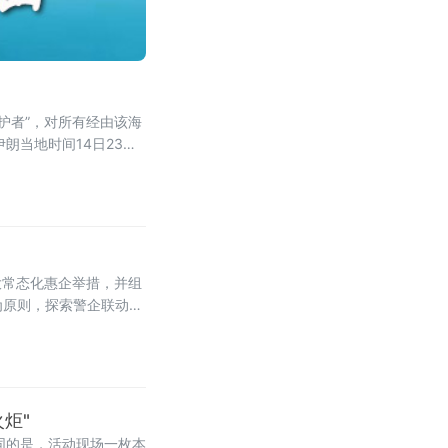
护者”，对所有经由该海
朗当地时间14日23时
名存实亡。从“停
大常态化惠企举措，并组
为原则，探索警企联动服
等20余家企业单位代表
炬"
不同的是，活动现场一枚本