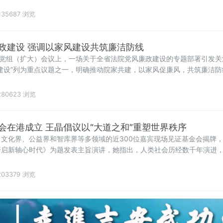
联、湖南工商大学落实省文联"村歌嘹亮"主题活动以及省市艺教融合工
醴
135687 浏览
政建设 强调以家风建设共筑廉洁防线
院党组（扩大）会议上，一场关于全省法院党风廉政建设的专题部署引发
建设”列为重点议题之一，明确推动院家共建，以家风促廉风，共筑廉洁
进行了分析，指出要清醒认识严峻挑战，发扬自我革命精神，聚焦“五个
固底线，着力
80623 浏览
会在港成立 王晶倡议以“大道之和”重塑世界秩序
文化界、公益界和智库界等多领域的近300位嘉宾现场见证基金会揭牌
开启新轴心时代》为题发表主旨演讲，她指出，人类社会历经数千年演进
、发展、安全、信
03379 浏览