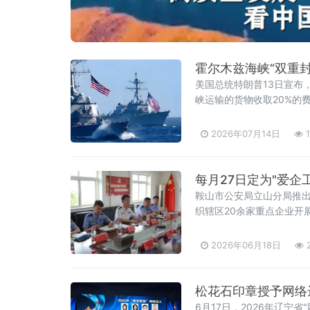
霍尔木兹海峡“双重封
美国总统特朗普13日宣布
峡运输的货物收取20%的
30分）正式启动。这意味
火”到“重新开战”事情的转
2026年07月14日
1
每月27日定为"爱企
鞍山市公安局立山分局推出
织辖区20余家重点企业开
务营商环境新路径。鞍山水
参加活动。安全
2026年06月18日
松花石印章授予网络达
6月17日，2026年辽