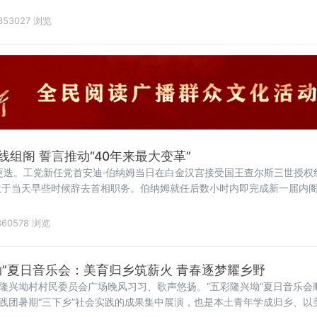
，均属于个人所得税法规定的应税所得，应当依法申报纳税。近年来，一
资产配置及风险管理
353027 浏览
组阁 誓言推动“40年来最大变革”
更迭。工党新任党首安迪·伯纳姆当日在白金汉宫接受国王查尔斯三世授权
默于当天早些时候辞去首相职务。伯纳姆就任后数小时内即完成新一届内
新时代的明确信号。前国防大臣“爆冷”执掌财政根据首相办公室发布的
翰·希利出任。希利上
60578 浏览
坳”夏日音乐会：美育归乡筑薪火 青春逐梦耀乡野
镇隆兴坳村村民委员会广场晚风习习、歌声悠扬。“五彩隆兴坳”夏日音乐会
实践团暑期“三下乡”社会实践的成果集中展演，也是本土青年学成归乡、