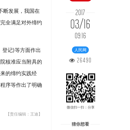
的不断发展，我国在
2017
03/16
以完全满足对外缔约
09:16
、登记)等方面作出
人民网
26490
务院核准应当附具的
年来的缔约实践经
、程序等作出了明确
微信扫一扫：分享
【责任编辑：王迪】
猜你想看