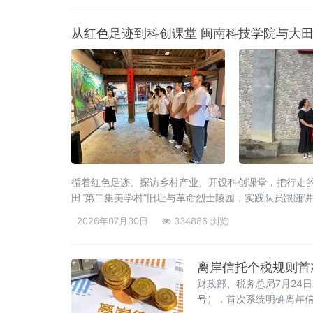
从红色足迹到科创课堂 闽南科技学院与大
循着红色足迹、探访乡村产业、开设科创课堂，把行走
田“第二集美学村”旧址与革命烈士陵园，实践队员跟随
2026年07月30日
334886 浏览
离岸信托个税规则首
财政部、税务总局7月24
号），首次系统明确离岸