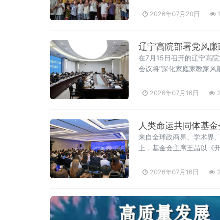
次深情回馈，更是株洲市文
市文联党组书记刘文星，
2026年07月20日
辽宁高院部署党风廉
在7月15日召开的辽宁高
会议将“深化家庭家教家风
院党风廉政建设面临的形势
初心、铸法魂、明法纪、
2026年07月16日
2
人类命运共同体基金
来自全球政商界、学术界、
上，基金会主席王晶以《
实现跨越式增长，但和平
2026年07月16日
2