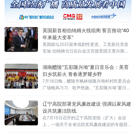
得税征管规则。根据公告，个人将财产装入离
岸信托以及通过离岸信托取得收益，均属于个
人所得税法规定的应税所得，应当依法申报纳
税。近年来，一些个人通过设立离岸信托进行
英国新首相伯纳姆火线组阁 誓言推动“40
财富代际传承、跨境资产配置及风险管理
年来最大变革”
英国政坛20日迎来戏剧性更迭。工党新任党首
安迪·伯纳姆当日在白金汉宫接受国王查尔斯三
世授权组建新政府，正式就任英国首相。前任
首相斯塔默于当天早些时候辞去首相职务。伯
湖南醴陵“五彩隆兴坳”夏日音乐会：美育
纳姆就任后数小时内即完成新一届内阁组建，
归乡筑薪火 青春逐梦耀乡野
多项人事任命出人意料，被视为其开启政治新
7月18日晚，醴陵市枫林镇隆兴坳村村民委员会
时代的明确信号。前国防大臣“爆冷”执掌财政根
广场晚风习习、歌声悠扬。“五彩隆兴坳”夏日音
据首相办公室发布的人事通报，最受瞩目的财
乐会顺利上演。本次活动是“音符里的种花家”公
政大臣一职由前国防大臣约翰·希利出任。希利
益实践团暑期“三下乡”社会实践的成果集中展
辽宁高院部署党风廉政建设 强调以家风建
上
演，也是本土青年学成归乡、以美育人、薪火
设共筑廉洁防线
相传的一次深情回馈，更是株洲市文联、湖南
在7月15日召开的辽宁高院党组（扩大）会议
工商大学落实省文联"村歌嘹亮"主题活动以及省
上，一场关于全省法院党风廉政建设的专题部
市艺教融合工作的一项重要举措。株洲市文联
署引发关注。与以往不同，此次会议将“深化家
党组书记刘文星，醴