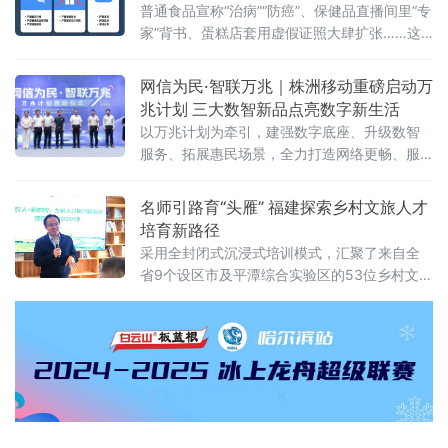
普通食品宣称“治病”“防癌”、保健品直播间里“专
家”背书、蛋糕店套用虚假证照大肆扩张……这
些网络食品消费中的“隐秘角落”，正在遭遇一场
从源头到终端的精准打击。近日，北京市市场
网信为民·智联万兆｜株洲移动重磅启动万
监管局在全市范围内启动网络食品销售虚假宣
兆计划 三大数智新品点亮数字新生活
传专项整治行动，围绕网络食品销售全链条，
以万兆计划为牵引，建强数字底座、升级数智
划设虚假商业营销、虚假违法广告、平台及直
服务、拓展惠民场景，全力打造网络更畅、服
播相关违法行为三大类“红线”，严厉查处各类虚
务更优、生活更慧的数字株洲，为高质量发展
假宣传违法行为，全力守护市
贡献移动力量！
名师引路育“头雁” 福建探索乡村文旅人才
培育新路径
采用全封闭式沉浸式培训模式，汇聚了来自全
省9个设区市及平潭综合实验区的53位乡村文旅
骨干。与传统培训不同，本期研习营集结了7位
横跨理论