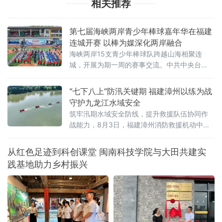
相关推荐
第七届海峡两岸青少年棒球嘉年华在福建
连城开赛 以棒为媒深化两岸融合
海峡两岸15支青少年棒球队跨越山海相聚连
城，开展为期一周的赛事交流。中共中央台
办、国务院台办副主任吴玺，福建省人民政府
副省长江尔雄，中国
“七下八上”防汛关键期 福建漳州以练为战
守护九龙江水域安全
筑牢汛期水域安全防线，提升救援队伍协同作
战能力，8月3日，福建漳州消防救援机动中队
联合漳州市蓝天救援队在漳州市九龙江流域开
展水域救援实战化演练。
从红色足迹到科创课堂 闽南科技学院与大田共建实
践基地助力乡村振兴