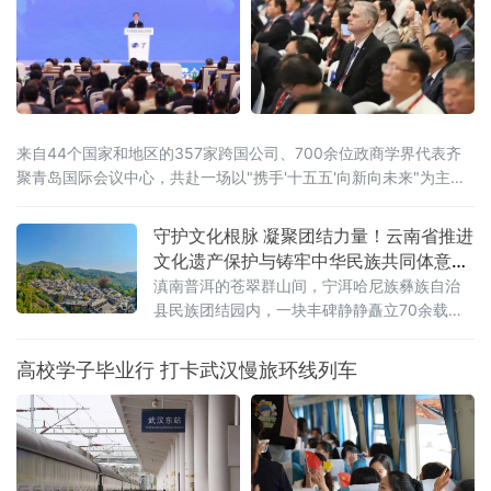
来自44个国家和地区的357家跨国公司、700余位政商学界代表齐
聚青岛国际会议中心，共赴一场以"携手'十五五'向新向未来"为主题
的开放之约。
守护文化根脉 凝聚团结力量！云南省推进
文化遗产保护与铸牢中华民族共同体意识
深度融合
滇南普洱的苍翠群山间，宁洱哈尼族彝族自治
县民族团结园内，一块丰碑静静矗立70余载。
被誉为“新中国民族团结第一碑”的普洱民族团结
誓词碑，镌刻着云南26个世居民族“从此我们一
高校学子毕业行 打卡武汉慢旅环线列车
心一德，团结到底，在中国共产党的领导下，
誓为建设平等自由幸福的大家庭而奋斗”的铮铮
誓言。它是云南各民族手足相亲、守望相助的
历史见证，更是全省深耕文化遗产保护、活化
文脉资源、铸牢中华