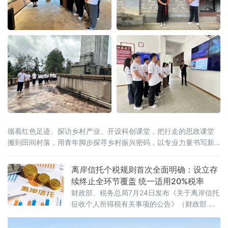
循着红色足迹、探访乡村产业、开设科创课堂，把行走的思政课堂
搬到田间村落，用青年脚步探寻乡村振兴密码，以专业力量书写新
时代青年担当。在大田“第二集美学村”旧址与革命烈士陵园，实践队
员跟随讲解员重
离岸信托个税规则首次全面明确：设立存
续终止全环节覆盖 统一适用20%税率
财政部、税务总局7月24日发布《关于离岸信托
征收个人所得税有关事项的公告》（财政部 税
务总局公告2026年第21号），首次系统明确离
岸信托设立、存续、终止清算全环节的个人所