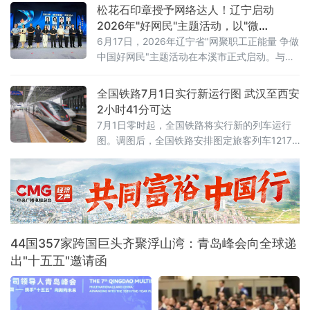
重点企业开展安全警示教育、专项培训及实战
松花石印章授予网络达人！辽宁启动
化应急演练，以"无事不扰、有求必应"为原则，
2026年"好网民"主题活动，以"微
探索警企联动服务营商环境新路径。鞍山水文
光"聚"火炬"
6月17日，2026年辽宁省"网聚职工正能量 争做
局、鞍山市第八中学、冀东水泥、交运旅游汽
中国好网民"主题活动在本溪市正式启动。与以
车有限公司、红旗大酒店等20余家企业单位代
往不同的是，活动现场一枚本溪特色松花石荣
表参加活动。安全
誉印章，成为全场焦点——它被授予辽宁省
全国铁路7月1日实行新运行图 武汉至西安
2025年最受欢迎网络达人，以此表彰长期深耕
2小时41分可达
网络阵地、持续输出主流正向声音的优秀创作
7月1日零时起，全国铁路将实行新的列车运行
者。活动以"微光成炬 清朗同行"为主题，由辽
图。调图后，全国铁路安排图定旅客列车12174
宁省总工会、辽宁省委网信办联合主办。启动
列，较现图增加106列；开行货物列车23975
仪式上，2025年度活动成
列，较现图增加111列，铁路客货运输能力、服
务品质和运行效率进一步提升。
44国357家跨国巨头齐聚浮山湾：青岛峰会向全球递
出"十五五"邀请函