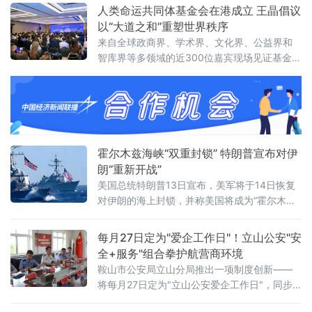
庭家教家风建设”列为重点议题之一，明确推动
人类命运共同体基金会在港成立 王晶倡议
院家共建，以家风促廉风，共筑廉洁防线。会
以“大道之和”重塑世界秩序
议对当前全省法院党风廉政建设面临的形势进
来自全球政商界、学术界、文化界、公益界和
行了分析，指出要清醒认识严峻挑战，发扬自
智库界等多领域的近300位嘉宾现场见证基金会
我革命精神，聚焦“五个过硬”，教育引导干警砺
揭牌，会议取得圆满成功。会上，基金会主席
初心、铸法魂、明法纪、固底线，着力
王晶以《开启新轴心时代》为题发表主旨演
讲，她指出，人类社会历经数千年演进，科技
生产力与物质财富实现跨越式增长，但和平、
发展、安全、信
霍尔木兹海峡“双重封锁” 特朗普宣布对伊
朗“重新开战”
美国总统特朗普13日宣布，美军将于14日恢复
对伊朗的海上封锁，并称美国将成为“霍尔木兹
海峡守护者”，对所有经由该海峡运输的货物收
取20%的费用。美军中央司令部随后确认，封
每月27日定为"爱企工作日"！立山公安"安
锁行动将于美国东部时间14日16时（伊朗当地
全+服务"组合拳护航营商环境
时间14日23时30分）正式启动。这意味着美伊
鞍山市公安局立山分局推出一项制度创新——
两国总统6月17日远程签署的谅解备忘录，在生
将每月27日定为"立山公安爱企工作日"，同步
效不到一个月后即告名存实亡。从“停火”到“重
发布三大常态化惠企举措，并组织辖区20余家
新开战”事情的转折始于7