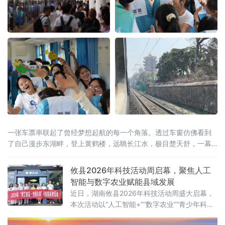
一张车票串联起了曾经梦想起航的每一个角落。透过车窗仿佛看到
了自己漫步东湖畔，登上黄鹤楼，远眺长江水，极目楚天舒，一幕
幕美景成为了青春记忆中共同的画卷。
攸县2026年科技活动周启幕，聚焦人工
智能与数字农业赋能县域发展
近日，湖南攸县2026年科技活动周盛大启幕，
本次活动以“人工智能+”“数字农业”“青少年科
创”为核心，紧密围绕“创新成果转化年”活动以