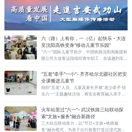
及“培育好强科创兴产业的动能”行动展开，全方
位展示了攸县在科技创新驱动下，产业升级、
绿色发展和智慧教育领域取得的崭新成果，为
攸县的高质量发展注入了强劲的科技动力。
六（路）上有你，一（亿）起快乐 - 大连
至沈阳高铁变身"移动儿童节乐园"
"六一"国际儿童节前夕，中国铁路沈阳局集团有
限公司大连客运段组织青年职工，在该趟列车
上开展"六（路）上有你，一（亿）起快乐——
这个六一，坐高铁去撒
"五老"牵手"一小"- 齐齐哈尔北疆社区把安
全课搬进儿童节
组织"五老"人员、儿童及家长开展"老少牵手·快
乐六一"主题趣味活动，将安全教育融入亲子游
戏，用代际陪伴为孩子们送上节日祝福。活动
现场设置了多项互动游戏，社区"五老"与孩子们
火车站里过"六一"- 武汉铁路三站联动探
携手参与、亲密配合。"五老"人员耐心示范游戏
索"文旅+服务"融合新路径
三大站点联动发力，以"节日+文旅+铁路服
务"融合模式，为亲子出行旅客打造沉浸式旅途