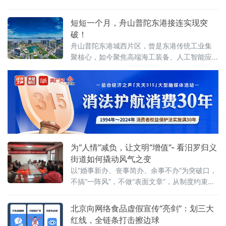
体验。活动以武汉站西广厅为主会场，武昌
站、武汉东站设联动分会场，重点面向环线列
短短一个月，舟山普陀东港接连实现突
车亲子出行旅客打造特色服务。活动前期，车
破！
站依
舟山普陀东港城西片区，曾是东港传统工业集
聚核心，如今聚焦高端海工装备、人工智能应
用、第三代半导体等新质生产力赛道，推动一
批优质企业相继落地，汽车零售总部集聚区也
加速成型，新能源汽车集合店二期等关键项目
稳步推进，发展动能持续增强。
为“人情”减负，让文明“增值”- 看汨罗归义
街道如何撬动风气之变
以“婚事新办、丧事简办、余事不办”为突破口，
不搞“一阵风”，不做“表面文章”，从制度约束到
观念蝶变，将文明新风一点一滴融入街巷日
常，走出一条系统化、常态化的移
北京向网络食品虚假宣传“亮剑”：划三大
红线，全链条打击擦边球