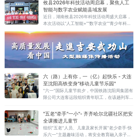
攸县2026年科技活动周启幕，聚焦人工
智能与数字农业赋能县域发展
近日，湖南攸县2026年科技活动周盛大启幕，
本次活动以“人工智能+”“数字农业”“青少年科
创”为核心，紧密围绕“创新成果转化年”活动以
及“培育好强科创兴产业的动能”行动展开，全方
位展示了攸县在科技创新驱动下，产业升级、
绿色发展和智慧教育领域取得的崭新成果，为
攸县的高质量发展注入了强劲的科技动力。
六（路）上有你，一（亿）起快乐 - 大连
至沈阳高铁变身"移动儿童节乐园"
"六一"国际儿童节前夕，中国铁路沈阳局集团有
限公司大连客运段组织青年职工，在该趟列车
上开展"六（路）上有你，一（亿）起快乐——
这个六一，坐高铁去撒
"五老"牵手"一小"- 齐齐哈尔北疆社区把安
全课搬进儿童节
组织"五老"人员、儿童及家长开展"老少牵手·快
乐六一"主题趣味活动，将安全教育融入亲子游