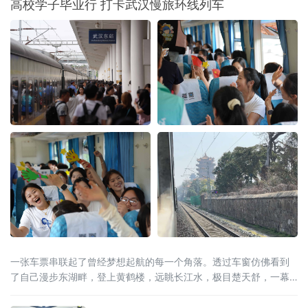
高校学子毕业行 打卡武汉慢旅环线列车
心一德，团结到底，在中国共产党的领导下，
誓为建设平等自由幸福的大家庭而奋斗”的铮铮
誓言。它是云南各民族手足相亲、守望相助的
历史见证，更是全省深耕文化遗产保护、活化
文脉资源、铸牢中华
一张车票串联起了曾经梦想起航的每一个角落。透过车窗仿佛看到
了自己漫步东湖畔，登上黄鹤楼，远眺长江水，极目楚天舒，一幕
幕美景成为了青春记忆中共同的画卷。