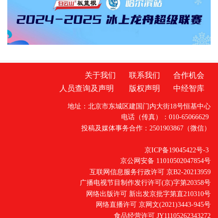
关于我们
联系我们
合作机会
人员查询及声明
版权声明
中经智库
地址：北京市东城区建国门内大街18号恒基中心
电话（传真）：010-65066629
投稿及媒体事务合作：2501903867（微信）
京ICP备19045422号-3
京公网安备 11010502047854号
互联网信息服务行政许可 京B2-20213959
广播电视节目制作发行许可(京)字第20358号
网络出版许可 新出发京批字第直210310号
网络直播许可 京网文(2021)3443-945号
食品经营许可 JY11105262343272