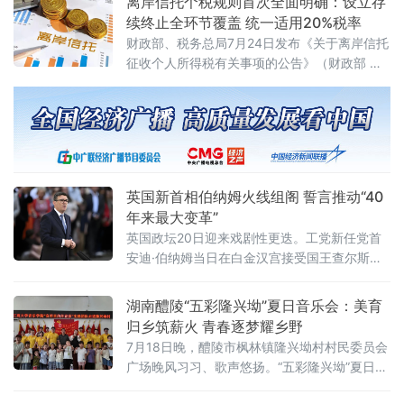
离岸信托个税规则首次全面明确：设立存
续终止全环节覆盖 统一适用20%税率
财政部、税务总局7月24日发布《关于离岸信托
征收个人所得税有关事项的公告》（财政部 税
务总局公告2026年第21号），首次系统明确离
岸信托设立、存续、终止清算全环节的个人所
得税征管规则。根据公告，个人将财产装入离
岸信托以及通过离岸信托取得收益，均属于个
人所得税法规定的应税所得，应当依法申报纳
税。近年来，一些个人通过设立离岸信托进行
英国新首相伯纳姆火线组阁 誓言推动“40
财富代际传承、跨境资产配置及风险管理
年来最大变革”
英国政坛20日迎来戏剧性更迭。工党新任党首
安迪·伯纳姆当日在白金汉宫接受国王查尔斯三
世授权组建新政府，正式就任英国首相。前任
首相斯塔默于当天早些时候辞去首相职务。伯
湖南醴陵“五彩隆兴坳”夏日音乐会：美育
纳姆就任后数小时内即完成新一届内阁组建，
归乡筑薪火 青春逐梦耀乡野
多项人事任命出人意料，被视为其开启政治新
7月18日晚，醴陵市枫林镇隆兴坳村村民委员会
时代的明确信号。前国防大臣“爆冷”执掌财政根
广场晚风习习、歌声悠扬。“五彩隆兴坳”夏日音
据首相办公室发布的人事通报，最受瞩目的财
乐会顺利上演。本次活动是“音符里的种花家”公
政大臣一职由前国防大臣约翰·希利出任。希利