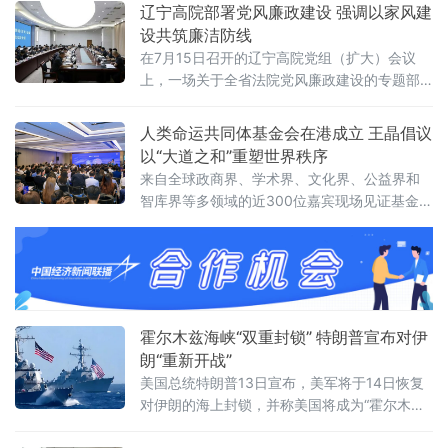
益实践团暑期“三下乡”社会实践的成果集中展
辽宁高院部署党风廉政建设 强调以家风建
上
演，也是本土青年学成归乡、以美育人、薪火
设共筑廉洁防线
相传的一次深情回馈，更是株洲市文联、湖南
在7月15日召开的辽宁高院党组（扩大）会议
工商大学落实省文联"村歌嘹亮"主题活动以及省
上，一场关于全省法院党风廉政建设的专题部
市艺教融合工作的一项重要举措。株洲市文联
署引发关注。与以往不同，此次会议将“深化家
党组书记刘文星，醴
庭家教家风建设”列为重点议题之一，明确推动
人类命运共同体基金会在港成立 王晶倡议
院家共建，以家风促廉风，共筑廉洁防线。会
以“大道之和”重塑世界秩序
议对当前全省法院党风廉政建设面临的形势进
来自全球政商界、学术界、文化界、公益界和
行了分析，指出要清醒认识严峻挑战，发扬自
智库界等多领域的近300位嘉宾现场见证基金会
我革命精神，聚焦“五个过硬”，教育引导干警砺
揭牌，会议取得圆满成功。会上，基金会主席
初心、铸法魂、明法纪、固底线，着力
王晶以《开启新轴心时代》为题发表主旨演
讲，她指出，人类社会历经数千年演进，科技
生产力与物质财富实现跨越式增长，但和平、
发展、安全、信
霍尔木兹海峡“双重封锁” 特朗普宣布对伊
朗“重新开战”
美国总统特朗普13日宣布，美军将于14日恢复
对伊朗的海上封锁，并称美国将成为“霍尔木兹
海峡守护者”，对所有经由该海峡运输的货物收