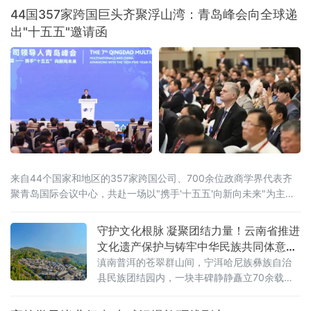
44国357家跨国巨头齐聚浮山湾：青岛峰会向全球递
出"十五五"邀请函
来自44个国家和地区的357家跨国公司、700余位政商学界代表齐
聚青岛国际会议中心，共赴一场以"携手'十五五'向新向未来"为主题
的开放之约。
守护文化根脉 凝聚团结力量！云南省推进
文化遗产保护与铸牢中华民族共同体意识
深度融合
滇南普洱的苍翠群山间，宁洱哈尼族彝族自治
县民族团结园内，一块丰碑静静矗立70余载。
被誉为“新中国民族团结第一碑”的普洱民族团结
誓词碑，镌刻着云南26个世居民族“从此我们一