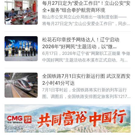
取20%的费用。美军中央司令部随后确认，封
每月27日定为"爱企工作日"！立山公安"安
锁行动将于美国东部时间14日16时（伊朗当地
全+服务"组合拳护航营商环境
时间14日23时30分）正式启动。这意味着美伊
鞍山市公安局立山分局推出一项制度创新——
两国总统6月17日远程签署的谅解备忘录，在生
将每月27日定为"立山公安爱企工作日"，同步
效不到一个月后即告名存实亡。从“停火”到“重
发布三大常态化惠企举措，并组织辖区20余家
新开战”事情的转折始于7
重点企业开展安全警示教育、专项培训及实战
松花石印章授予网络达人！辽宁启动
化应急演练，以"无事不扰、有求必应"为原则，
2026年"好网民"主题活动，以"微
探索警企联动服务营商环境新路径。鞍山水文
光"聚"火炬"
6月17日，2026年辽宁省"网聚职工正能量 争做
局、鞍山市第八中学、冀东水泥、交运旅游汽
中国好网民"主题活动在本溪市正式启动。与以
车有限公司、红旗大酒店等20余家企业单位代
往不同的是，活动现场一枚本溪特色松花石荣
表参加活动。安全
誉印章，成为全场焦点——它被授予辽宁省
全国铁路7月1日实行新运行图 武汉至西安
2025年最受欢迎网络达人，以此表彰长期深耕
2小时41分可达
网络阵地、持续输出主流正向声音的优秀创作
7月1日零时起，全国铁路将实行新的列车运行
者。活动以"微光成炬 清朗同行"为主题，由辽
图。调图后，全国铁路安排图定旅客列车12174
宁省总工会、辽宁省委网信办联合主办。启动
列，较现图增加106列；开行货物列车23975
仪式上，2025年度活动成
列，较现图增加111列，铁路客货运输能力、服
务品质和运行效率进一步提升。