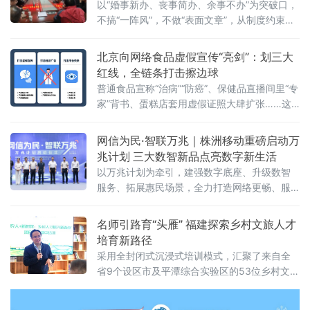
以“婚事新办、丧事简办、余事不办”为突破口，
不搞“一阵风”，不做“表面文章”，从制度约束到
观念蝶变，将文明新风一点一滴融入街巷日
常，走出一条系统化、常态化的移
北京向网络食品虚假宣传“亮剑”：划三大
红线，全链条打击擦边球
普通食品宣称“治病”“防癌”、保健品直播间里“专
家”背书、蛋糕店套用虚假证照大肆扩张……这
些网络食品消费中的“隐秘角落”，正在遭遇一场
从源头到终端的精准打击。近日，北京市市场
网信为民·智联万兆｜株洲移动重磅启动万
监管局在全市范围内启动网络食品销售虚假宣
兆计划 三大数智新品点亮数字新生活
传专项整治行动，围绕网络食品销售全链条，
以万兆计划为牵引，建强数字底座、升级数智
划设虚假商业营销、虚假违法广告、平台及直
服务、拓展惠民场景，全力打造网络更畅、服
播相关违法行为三大类“红线”，严厉查处各类虚
务更优、生活更慧的数字株洲，为高质量发展
假宣传违法行为，全力守护市
贡献移动力量！
名师引路育“头雁” 福建探索乡村文旅人才
培育新路径
采用全封闭式沉浸式培训模式，汇聚了来自全
省9个设区市及平潭综合实验区的53位乡村文旅
骨干。与传统培训不同，本期研习营集结了7位
横跨理论