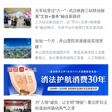
戏，用代际陪伴为孩子们送上节日祝福。活动
现场设置了多项互动游戏，社区"五老"与孩子们
火车站里过"六一"- 武汉铁路三站联动探
携手参与、亲密配合。"五老"人员耐心示范游戏
索"文旅+服务"融合新路径
三大站点联动发力，以"节日+文旅+铁路服
务"融合模式，为亲子出行旅客打造沉浸式旅途
体验。活动以武汉站西广厅为主会场，武昌
站、武汉东站设联动分会场，重点面向环线列
短短一个月，舟山普陀东港接连实现突
车亲子出行旅客打造特色服务。活动前期，车
破！
站依
舟山普陀东港城西片区，曾是东港传统工业集
聚核心，如今聚焦高端海工装备、人工智能应
用、第三代半导体等新质生产力赛道，推动一
批优质企业相继落地，汽车零售总部集聚区也
加速成型，新能源汽车集合店二期等关键项目
稳步推进，发展动能持续增强。
为“人情”减负，让文明“增值”- 看汨罗归义
街道如何撬动风气之变