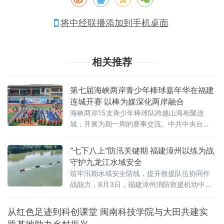
将中经联播添加到手机桌面
相关推荐
第七届海峡两岸青少年棒球嘉年华在福建
连城开赛 以棒为媒深化两岸融合
海峡两岸15支青少年棒球队跨越山海相聚连
城，开展为期一周的赛事交流。中共中央台
办、国务院台办副主任吴玺，福建省人民政府
副省长江尔雄，中国
“七下八上”防汛关键期 福建漳州以练为战
守护九龙江水域安全
筑牢汛期水域安全防线，提升救援队伍协同作
战能力，8月3日，福建漳州消防救援机动中队
联合漳州市蓝天救援队在漳州市九龙江流域开
展水域救援实战化演练。
从红色足迹到科创课堂 闽南科技学院与大田共建实