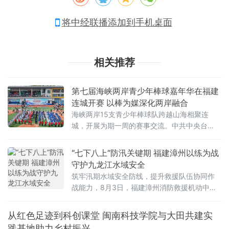
将中经联播添加到手机桌面
相关推荐
第七届海峡两岸青少年棒球嘉年华在福建
连城开赛 以棒为媒深化两岸融合
海峡两岸15支青少年棒球队跨越山海相聚连
城，开展为期一周的赛事交流。中共中央台
办、国务院台办副主任吴玺，福建省人民政府
副省长江尔雄，中国
“七下八上”防汛关键期 福建漳州以练为战
守护九龙江水域安全
筑牢汛期水域安全防线，提升救援队伍协同作
战能力，8月3日，福建漳州消防救援机动中队
联合漳州市蓝天救援队在漳州市九龙江流域开
展水域救援实战化演练。
从红色足迹到科创课堂 闽南科技学院与大田共建实
践基地助力乡村振兴