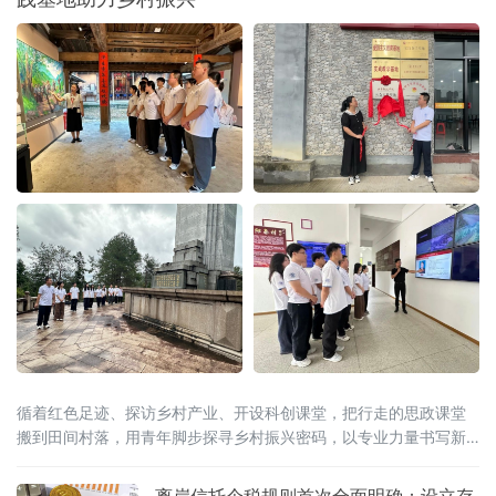
循着红色足迹、探访乡村产业、开设科创课堂，把行走的思政课堂
搬到田间村落，用青年脚步探寻乡村振兴密码，以专业力量书写新
时代青年担当。在大田“第二集美学村”旧址与革命烈士陵园，实践队
员跟随讲解员重
离岸信托个税规则首次全面明确：设立存