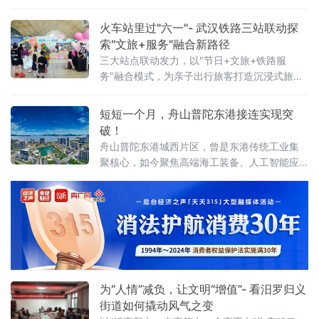
戏，用代际陪伴为孩子们送上节日祝福。活动
现场设置了多项互动游戏，社区"五老"与孩子们
火车站里过"六一"- 武汉铁路三站联动探
携手参与、亲密配合。"五老"人员耐心示范游戏
索"文旅+服务"融合新路径
三大站点联动发力，以"节日+文旅+铁路服
务"融合模式，为亲子出行旅客打造沉浸式旅途
体验。活动以武汉站西广厅为主会场，武昌
站、武汉东站设联动分会场，重点面向环线列
短短一个月，舟山普陀东港接连实现突
车亲子出行旅客打造特色服务。活动前期，车
破！
站依
舟山普陀东港城西片区，曾是东港传统工业集
聚核心，如今聚焦高端海工装备、人工智能应
用、第三代半导体等新质生产力赛道，推动一
批优质企业相继落地，汽车零售总部集聚区也
加速成型，新能源汽车集合店二期等关键项目
稳步推进，发展动能持续增强。
为“人情”减负，让文明“增值”- 看汨罗归义
街道如何撬动风气之变