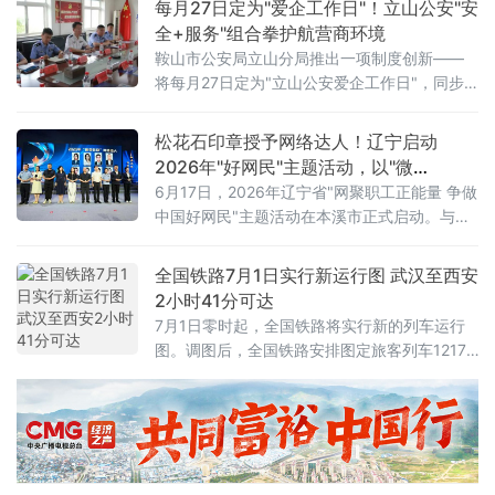
每月27日定为"爱企工作日"！立山公安"安
锁行动将于美国东部时间14日16时（伊朗当地
全+服务"组合拳护航营商环境
时间14日23时30分）正式启动。这意味着美伊
鞍山市公安局立山分局推出一项制度创新——
两国总统6月17日远程签署的谅解备忘录，在生
将每月27日定为"立山公安爱企工作日"，同步
效不到一个月后即告名存实亡。从“停火”到“重
发布三大常态化惠企举措，并组织辖区20余家
新开战”事情的转折始于7
重点企业开展安全警示教育、专项培训及实战
松花石印章授予网络达人！辽宁启动
化应急演练，以"无事不扰、有求必应"为原则，
2026年"好网民"主题活动，以"微
探索警企联动服务营商环境新路径。鞍山水文
光"聚"火炬"
6月17日，2026年辽宁省"网聚职工正能量 争做
局、鞍山市第八中学、冀东水泥、交运旅游汽
中国好网民"主题活动在本溪市正式启动。与以
车有限公司、红旗大酒店等20余家企业单位代
往不同的是，活动现场一枚本溪特色松花石荣
表参加活动。安全
誉印章，成为全场焦点——它被授予辽宁省
全国铁路7月1日实行新运行图 武汉至西安
2025年最受欢迎网络达人，以此表彰长期深耕
2小时41分可达
网络阵地、持续输出主流正向声音的优秀创作
7月1日零时起，全国铁路将实行新的列车运行
者。活动以"微光成炬 清朗同行"为主题，由辽
图。调图后，全国铁路安排图定旅客列车12174
宁省总工会、辽宁省委网信办联合主办。启动
列，较现图增加106列；开行货物列车23975
仪式上，2025年度活动成
列，较现图增加111列，铁路客货运输能力、服
务品质和运行效率进一步提升。