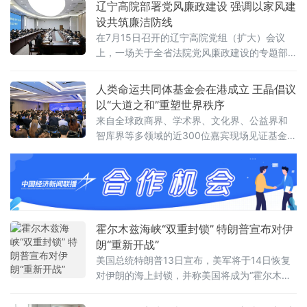
辽宁高院部署党风廉政建设 强调以家风建
上
演，也是本土青年学成归乡、以美育人、薪火
设共筑廉洁防线
相传的一次深情回馈，更是株洲市文联、湖南
在7月15日召开的辽宁高院党组（扩大）会议
工商大学落实省文联"村歌嘹亮"主题活动以及省
上，一场关于全省法院党风廉政建设的专题部
市艺教融合工作的一项重要举措。株洲市文联
署引发关注。与以往不同，此次会议将“深化家
党组书记刘文星，醴
庭家教家风建设”列为重点议题之一，明确推动
人类命运共同体基金会在港成立 王晶倡议
院家共建，以家风促廉风，共筑廉洁防线。会
以“大道之和”重塑世界秩序
议对当前全省法院党风廉政建设面临的形势进
来自全球政商界、学术界、文化界、公益界和
行了分析，指出要清醒认识严峻挑战，发扬自
智库界等多领域的近300位嘉宾现场见证基金会
我革命精神，聚焦“五个过硬”，教育引导干警砺
揭牌，会议取得圆满成功。会上，基金会主席
初心、铸法魂、明法纪、固底线，着力
王晶以《开启新轴心时代》为题发表主旨演
讲，她指出，人类社会历经数千年演进，科技
生产力与物质财富实现跨越式增长，但和平、
发展、安全、信
霍尔木兹海峡“双重封锁” 特朗普宣布对伊
朗“重新开战”
美国总统特朗普13日宣布，美军将于14日恢复
对伊朗的海上封锁，并称美国将成为“霍尔木兹
海峡守护者”，对所有经由该海峡运输的货物收
取20%的费用。美军中央司令部随后确认，封