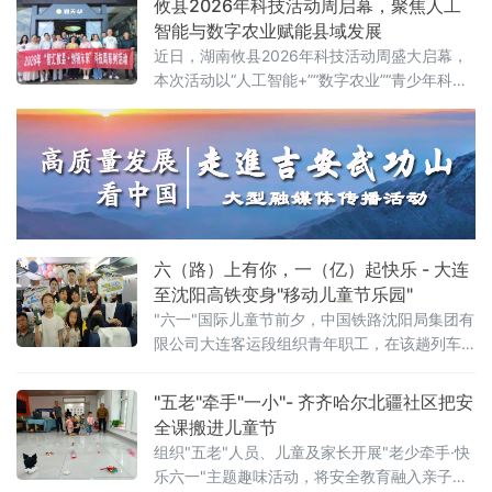
攸县2026年科技活动周启幕，聚焦人工
智能与数字农业赋能县域发展
近日，湖南攸县2026年科技活动周盛大启幕，
本次活动以“人工智能+”“数字农业”“青少年科
创”为核心，紧密围绕“创新成果转化年”活动以
及“培育好强科创兴产业的动能”行动展开，全方
位展示了攸县在科技创新驱动下，产业升级、
绿色发展和智慧教育领域取得的崭新成果，为
攸县的高质量发展注入了强劲的科技动力。
六（路）上有你，一（亿）起快乐 - 大连
至沈阳高铁变身"移动儿童节乐园"
"六一"国际儿童节前夕，中国铁路沈阳局集团有
限公司大连客运段组织青年职工，在该趟列车
上开展"六（路）上有你，一（亿）起快乐——
这个六一，坐高铁去撒
"五老"牵手"一小"- 齐齐哈尔北疆社区把安
全课搬进儿童节
组织"五老"人员、儿童及家长开展"老少牵手·快
乐六一"主题趣味活动，将安全教育融入亲子游