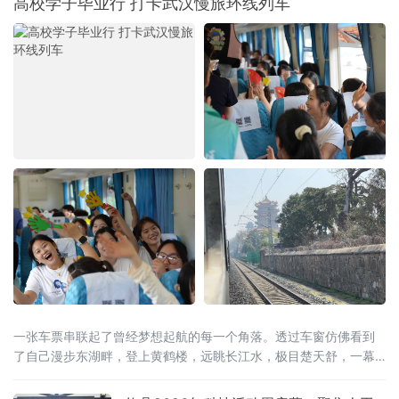
高校学子毕业行 打卡武汉慢旅环线列车
心一德，团结到底，在中国共产党的领导下，
誓为建设平等自由幸福的大家庭而奋斗”的铮铮
誓言。它是云南各民族手足相亲、守望相助的
历史见证，更是全省深耕文化遗产保护、活化
文脉资源、铸牢中华
一张车票串联起了曾经梦想起航的每一个角落。透过车窗仿佛看到
了自己漫步东湖畔，登上黄鹤楼，远眺长江水，极目楚天舒，一幕
幕美景成为了青春记忆中共同的画卷。