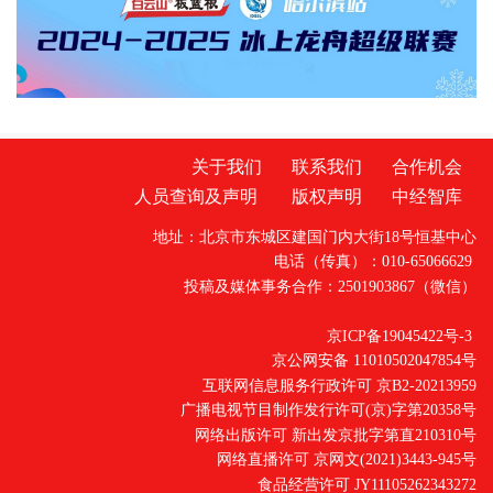
关于我们
联系我们
合作机会
人员查询及声明
版权声明
中经智库
地址：北京市东城区建国门内大街18号恒基中心
电话（传真）：010-65066629
投稿及媒体事务合作：2501903867（微信）
京ICP备19045422号-3
京公网安备 11010502047854号
互联网信息服务行政许可 京B2-20213959
广播电视节目制作发行许可(京)字第20358号
网络出版许可 新出发京批字第直210310号
网络直播许可 京网文(2021)3443-945号
食品经营许可 JY11105262343272