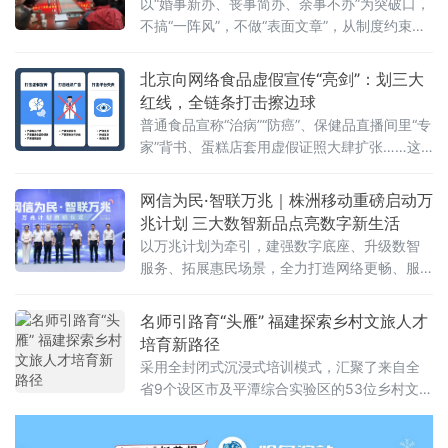
以“婚事新办、丧事简办、余事不办”为突破口，
不搞“一阵风”，不做“表面文章”，从制度约束到
观念蝶变，将文明新风一点一滴融入街巷日
常，走出一条系统化、常态化的移
北京向网络食品虚假宣传“亮剑”：划三大
红线，全链条打击擦边球
普通食品宣称“治病”“防癌”、保健品直播间里“专
家”背书、蛋糕店套用虚假证照大肆扩张……这
些网络食品消费中的“隐秘角落”，正在遭遇一场
从源头到终端的精准打击。近日，北京市市场
网信为民·智联万兆｜株洲移动重磅启动万
监管局在全市范围内启动网络食品销售虚假宣
兆计划 三大数智新品点亮数字新生活
传专项整治行动，围绕网络食品销售全链条，
以万兆计划为牵引，建强数字底座、升级数智
划设虚假商业营销、虚假违法广告、平台及直
服务、拓展惠民场景，全力打造网络更畅、服
播相关违法行为三大类“红线”，严厉查处各类虚
务更优、生活更慧的数字株洲，为高质量发展
假宣传违法行为，全力守护市
贡献移动力量！
名师引路育“头雁” 福建探索乡村文旅人才
培育新路径
采用全封闭式沉浸式培训模式，汇聚了来自全
省9个设区市及平潭综合实验区的53位乡村文旅
骨干。与传统培训不同，本期研习营集结了7位
横跨理论