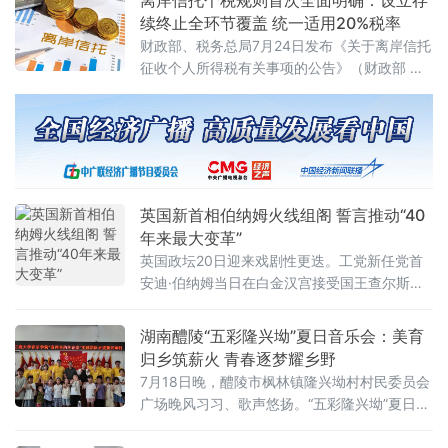
续终止全环节覆盖 统一适用20%税率
财政部、税务总局7月24日发布《关于离岸信托
征收个人所得税有关事项的公告》（财政部 税
务总局公告2026年第21号），首次系统明确离
岸信托设立、存续、终止清算全环节的个人所
得税征管规则。根据公告，个人将财产装入离
岸信托以及通过离岸信托取得收益，均属于个
人所得税法规定的应税所得，应当依法申报纳
税。近年来，一些个人通过设立离岸信托进行
英国新首相伯纳姆火线组阁 誓言推动“40
财富代际传承、跨境资产配置及风险管理
年来最大变革”
英国政坛20日迎来戏剧性更迭。工党新任党首
安迪·伯纳姆当日在白金汉宫接受国王查尔斯三
世授权组建新政府，正式就任英国首相。前任
首相斯塔默于当天早些时候辞去首相职务。伯
湖南醴陵“五彩隆兴坳”夏日音乐会：美育
纳姆就任后数小时内即完成新一届内阁组建，
归乡筑薪火 青春逐梦耀乡野
多项人事任命出人意料，被视为其开启政治新
7月18日晚，醴陵市枫林镇隆兴坳村村民委员会
时代的明确信号。前国防大臣“爆冷”执掌财政根
广场晚风习习、歌声悠扬。“五彩隆兴坳”夏日音
据首相办公室发布的人事通报，最受瞩目的财
乐会顺利上演。本次活动是“音符里的种花家”公
政大臣一职由前国防大臣约翰·希利出任。希利
益实践团暑期“三下乡”社会实践的成果集中展