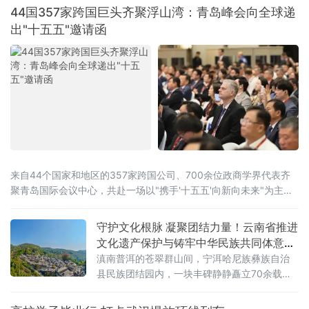
44国357家跨国巨头齐聚浮山湾：青岛峰会向全球递
出"十五五"邀请函
来自44个国家和地区的357家跨国公司、700余位政商学界代表齐
聚青岛国际会议中心，共赴一场以"携手'十五五'向新向未来"为主题
的开放之约。
守护文化根脉 凝聚团结力量！云南省推进
文化遗产保护与铸牢中华民族共同体意识
深度融合
滇南普洱的苍翠群山间，宁洱哈尼族彝族自治
县民族团结园内，一块丰碑静静矗立70余载。
被誉为“新中国民族团结第一碑”的普洱民族团结
誓词碑，镌刻着云南26个世居民族“从此我们一