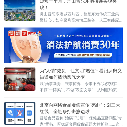
短短一个月，舟山普陀东港接连实现突
车亲子出行旅客打造特色服务。活动前期，车
破！
站依
舟山普陀东港城西片区，曾是东港传统工业集
聚核心，如今聚焦高端海工装备、人工智能应
用、第三代半导体等新质生产力赛道，推动一
批优质企业相继落地，汽车零售总部集聚区也
加速成型，新能源汽车集合店二期等关键项目
稳步推进，发展动能持续增强。
为“人情”减负，让文明“增值”- 看汨罗归义
街道如何撬动风气之变
以“婚事新办、丧事简办、余事不办”为突破口，
不搞“一阵风”，不做“表面文章”，从制度约束到
观念蝶变，将文明新风一点一滴融入街巷日
常，走出一条系统化、常态化的移
北京向网络食品虚假宣传“亮剑”：划三大
红线，全链条打击擦边球
普通食品宣称“治病”“防癌”、保健品直播间里“专
家”背书、蛋糕店套用虚假证照大肆扩张……这