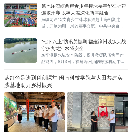
第七届海峡两岸青少年棒球嘉年华在福建
连城开赛 以棒为媒深化两岸融合
海峡两岸15支青少年棒球队跨越山海相聚连
城，开展为期一周的赛事交流。中共中央台
办、国务院台办副主任吴玺，福建省人民政府
副省长江尔雄，中国
“七下八上”防汛关键期 福建漳州以练为战
守护九龙江水域安全
筑牢汛期水域安全防线，提升救援队伍协同作
战能力，8月3日，福建漳州消防救援机动中队
联合漳州市蓝天救援队在漳州市九龙江流域开
展水域救援实战化演练。
从红色足迹到科创课堂 闽南科技学院与大田共建实
践基地助力乡村振兴