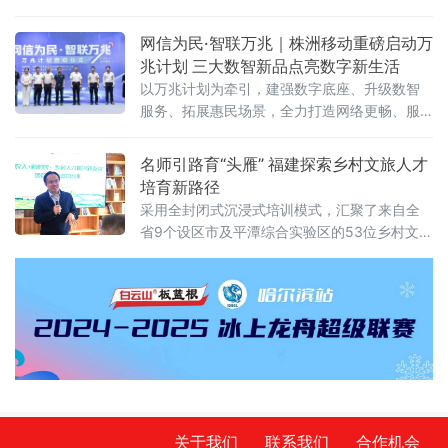
些网络食品消费中的“隐秘角落”，正在遭遇一场
从源头到终端的精准打击。近日，北京市市场
网信为民·智联万兆｜株洲移动重磅启动万
监管局在全市范围内启动网络食品销售虚假宣
兆计划 三大数智新品点亮数字新生活
传专项整治行动，围绕网络食品销售全链条，
以万兆计划为牵引，建强数字底座、升级数智
划设虚假商业营销、虚假违法广告、平台及直
服务、拓展惠民场景，全力打造网络更畅、服
播相关违法行为三大类“红线”，严厉查处各类虚
务更优、生活更慧的数字株洲，为高质量发展
假宣传违法行为，全力守护市
贡献移动力量！
名师引路育“头雁” 福建探索乡村文旅人才
培育新路径
采用全封闭式沉浸式培训模式，汇聚了来自全
省9个设区市及平潭综合实验区的53位乡村文旅
骨干。与传统培训不同，本期研习营集结了7位
横跨理论
关于我们
联系我们
合作机会