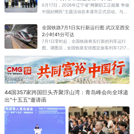
探索警企联动服务营商环境新路径。鞍山水文
光"聚"火炬"
6月17日，2026年辽宁省"网聚职工正能量 争做
局、鞍山市第八中学、冀东水泥、交运旅游汽
中国好网民"主题活动在本溪市正式启动。与以
车有限公司、红旗大酒店等20余家企业单位代
往不同的是，活动现场一枚本溪特色松花石荣
表参加活动。安全
誉印章，成为全场焦点——它被授予辽宁省
全国铁路7月1日实行新运行图 武汉至西安
2025年最受欢迎网络达人，以此表彰长期深耕
2小时41分可达
网络阵地、持续输出主流正向声音的优秀创作
7月1日零时起，全国铁路将实行新的列车运行
者。活动以"微光成炬 清朗同行"为主题，由辽
图。调图后，全国铁路安排图定旅客列车12174
宁省总工会、辽宁省委网信办联合主办。启动
列，较现图增加106列；开行货物列车23975
仪式上，2025年度活动成
列，较现图增加111列，铁路客货运输能力、服
务品质和运行效率进一步提升。
44国357家跨国巨头齐聚浮山湾：青岛峰会向全球递
出"十五五"邀请函