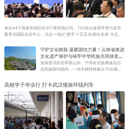
来自44个国家和地区的357家跨国公司、700余位政商学界代表齐
聚青岛国际会议中心，共赴一场以"携手'十五五'向新向未来"为主题
的开放之约。
守护文化根脉 凝聚团结力量！云南省推进
文化遗产保护与铸牢中华民族共同体意识
深度融合
滇南普洱的苍翠群山间，宁洱哈尼族彝族自治
县民族团结园内，一块丰碑静静矗立70余载。
被誉为“新中国民族团结第一碑”的普洱民族团结
誓词碑，镌刻着云南26个世居民族“从此我们一
高校学子毕业行 打卡武汉慢旅环线列车
心一德，团结到底，在中国共产党的领导下，
誓为建设平等自由幸福的大家庭而奋斗”的铮铮
誓言。它是云南各民族手足相亲、守望相助的
历史见证，更是全省深耕文化遗产保护、活化
文脉资源、铸牢中华