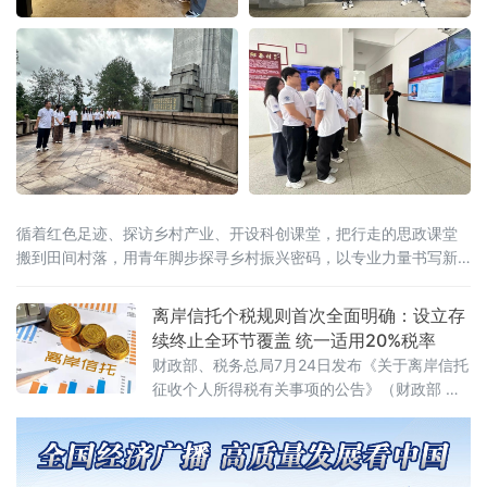
循着红色足迹、探访乡村产业、开设科创课堂，把行走的思政课堂
搬到田间村落，用青年脚步探寻乡村振兴密码，以专业力量书写新
时代青年担当。在大田“第二集美学村”旧址与革命烈士陵园，实践队
员跟随讲解员重
离岸信托个税规则首次全面明确：设立存
续终止全环节覆盖 统一适用20%税率
财政部、税务总局7月24日发布《关于离岸信托
征收个人所得税有关事项的公告》（财政部 税
务总局公告2026年第21号），首次系统明确离
岸信托设立、存续、终止清算全环节的个人所
得税征管规则。根据公告，个人将财产装入离
岸信托以及通过离岸信托取得收益，均属于个