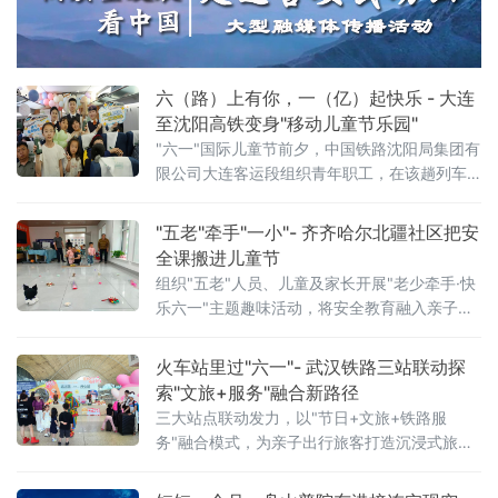
绿色发展和智慧教育领域取得的崭新成果，为
攸县的高质量发展注入了强劲的科技动力。
六（路）上有你，一（亿）起快乐 - 大连
至沈阳高铁变身"移动儿童节乐园"
"六一"国际儿童节前夕，中国铁路沈阳局集团有
限公司大连客运段组织青年职工，在该趟列车
上开展"六（路）上有你，一（亿）起快乐——
这个六一，坐高铁去撒
"五老"牵手"一小"- 齐齐哈尔北疆社区把安
全课搬进儿童节
组织"五老"人员、儿童及家长开展"老少牵手·快
乐六一"主题趣味活动，将安全教育融入亲子游
戏，用代际陪伴为孩子们送上节日祝福。活动
现场设置了多项互动游戏，社区"五老"与孩子们
火车站里过"六一"- 武汉铁路三站联动探
携手参与、亲密配合。"五老"人员耐心示范游戏
索"文旅+服务"融合新路径
三大站点联动发力，以"节日+文旅+铁路服
务"融合模式，为亲子出行旅客打造沉浸式旅途
体验。活动以武汉站西广厅为主会场，武昌
站、武汉东站设联动分会场，重点面向环线列