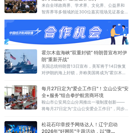
议对当前全省法院党风廉政建设面临的形势进
来自全球政商界、学术界、文化界、公益界和
行了分析，指出要清醒认识严峻挑战，发扬自
智库界等多领域的近300位嘉宾现场见证基金会
我革命精神，聚焦“五个过硬”，教育引导干警砺
揭牌，会议取得圆满成功。会上，基金会主席
初心、铸法魂、明法纪、固底线，着力
王晶以《开启新轴心时代》为题发表主旨演
讲，她指出，人类社会历经数千年演进，科技
生产力与物质财富实现跨越式增长，但和平、
发展、安全、信
霍尔木兹海峡“双重封锁” 特朗普宣布对伊
朗“重新开战”
美国总统特朗普13日宣布，美军将于14日恢复
对伊朗的海上封锁，并称美国将成为“霍尔木兹
海峡守护者”，对所有经由该海峡运输的货物收
取20%的费用。美军中央司令部随后确认，封
每月27日定为"爱企工作日"！立山公安"安
锁行动将于美国东部时间14日16时（伊朗当地
全+服务"组合拳护航营商环境
时间14日23时30分）正式启动。这意味着美伊
鞍山市公安局立山分局推出一项制度创新——
两国总统6月17日远程签署的谅解备忘录，在生
将每月27日定为"立山公安爱企工作日"，同步
效不到一个月后即告名存实亡。从“停火”到“重
发布三大常态化惠企举措，并组织辖区20余家
新开战”事情的转折始于7
重点企业开展安全警示教育、专项培训及实战
松花石印章授予网络达人！辽宁启动
化应急演练，以"无事不扰、有求必应"为原则，
2026年"好网民"主题活动，以"微