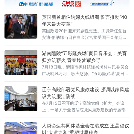
人所得税法规定的应税所得，应当依法申报纳
税。近年来，一些个人通过设立离岸信托进行
英国新首相伯纳姆火线组阁 誓言推动“40
财富代际传承、跨境资产配置及风险管理
年来最大变革”
英国政坛20日迎来戏剧性更迭。工党新任党首
安迪·伯纳姆当日在白金汉宫接受国王查尔斯三
世授权组建新政府，正式就任英国首相。前任
首相斯塔默于当天早些时候辞去首相职务。伯
湖南醴陵“五彩隆兴坳”夏日音乐会：美育
纳姆就任后数小时内即完成新一届内阁组建，
归乡筑薪火 青春逐梦耀乡野
多项人事任命出人意料，被视为其开启政治新
7月18日晚，醴陵市枫林镇隆兴坳村村民委员会
时代的明确信号。前国防大臣“爆冷”执掌财政根
广场晚风习习、歌声悠扬。“五彩隆兴坳”夏日音
据首相办公室发布的人事通报，最受瞩目的财
乐会顺利上演。本次活动是“音符里的种花家”公
政大臣一职由前国防大臣约翰·希利出任。希利
益实践团暑期“三下乡”社会实践的成果集中展
辽宁高院部署党风廉政建设 强调以家风建
上
演，也是本土青年学成归乡、以美育人、薪火
设共筑廉洁防线
相传的一次深情回馈，更是株洲市文联、湖南
在7月15日召开的辽宁高院党组（扩大）会议
工商大学落实省文联"村歌嘹亮"主题活动以及省
上，一场关于全省法院党风廉政建设的专题部
市艺教融合工作的一项重要举措。株洲市文联
署引发关注。与以往不同，此次会议将“深化家
党组书记刘文星，醴
庭家教家风建设”列为重点议题之一，明确推动
人类命运共同体基金会在港成立 王晶倡议
院家共建，以家风促廉风，共筑廉洁防线。会
以“大道之和”重塑世界秩序