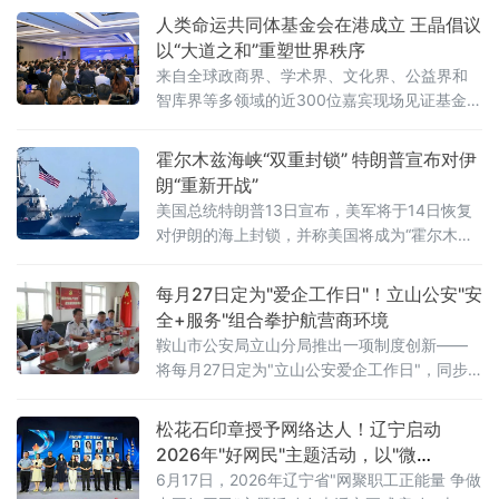
我革命精神，聚焦“五个过硬”，教育引导干警砺
人类命运共同体基金会在港成立 王晶倡议
初心、铸法魂、明法纪、固底线，着力
以“大道之和”重塑世界秩序
来自全球政商界、学术界、文化界、公益界和
智库界等多领域的近300位嘉宾现场见证基金会
揭牌，会议取得圆满成功。会上，基金会主席
王晶以《开启新轴心时代》为题发表主旨演
霍尔木兹海峡“双重封锁” 特朗普宣布对伊
讲，她指出，人类社会历经数千年演进，科技
朗“重新开战”
生产力与物质财富实现跨越式增长，但和平、
美国总统特朗普13日宣布，美军将于14日恢复
发展、安全、信
对伊朗的海上封锁，并称美国将成为“霍尔木兹
海峡守护者”，对所有经由该海峡运输的货物收
取20%的费用。美军中央司令部随后确认，封
每月27日定为"爱企工作日"！立山公安"安
锁行动将于美国东部时间14日16时（伊朗当地
全+服务"组合拳护航营商环境
时间14日23时30分）正式启动。这意味着美伊
鞍山市公安局立山分局推出一项制度创新——
两国总统6月17日远程签署的谅解备忘录，在生
将每月27日定为"立山公安爱企工作日"，同步
效不到一个月后即告名存实亡。从“停火”到“重
发布三大常态化惠企举措，并组织辖区20余家
新开战”事情的转折始于7
重点企业开展安全警示教育、专项培训及实战
松花石印章授予网络达人！辽宁启动
化应急演练，以"无事不扰、有求必应"为原则，
2026年"好网民"主题活动，以"微
探索警企联动服务营商环境新路径。鞍山水文
光"聚"火炬"
6月17日，2026年辽宁省"网聚职工正能量 争做
局、鞍山市第八中学、冀东水泥、交运旅游汽