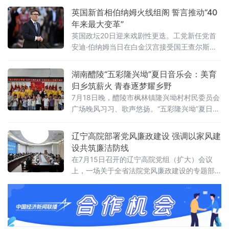
岸信托设立、存续、终止清算全环节的个人所
英国新首相伯纳姆火线组阁 誓言推动“40
得税征管规则。根据公告，个人将财产装入离
年来最大变革”
岸信托以及通过离岸信托取得收益，均属于个
英国政坛20日迎来戏剧性更迭。工党新任党首
人所得税法规定的应税所得，应当依法申报纳
安迪·伯纳姆当日在白金汉宫接受国王查尔斯三
税。近年来，一些个人通过设立离岸信托进行
世授权组建新政府，正式就任英国首相。前任
财富代际传承、跨境资产配置及风险管理
首相斯塔默于当天早些时候辞去首相职务。伯
湖南醴陵“五彩隆兴坳”夏日音乐会：美育
纳姆就任后数小时内即完成新一届内阁组建，
归乡筑薪火 青春逐梦耀乡野
多项人事任命出人意料，被视为其开启政治新
7月18日晚，醴陵市枫林镇隆兴坳村村民委员会
时代的明确信号。前国防大臣“爆冷”执掌财政根
广场晚风习习、歌声悠扬。“五彩隆兴坳”夏日音
据首相办公室发布的人事通报，最受瞩目的财
乐会顺利上演。本次活动是“音符里的种花家”公
政大臣一职由前国防大臣约翰·希利出任。希利
益实践团暑期“三下乡”社会实践的成果集中展
辽宁高院部署党风廉政建设 强调以家风建
上
演，也是本土青年学成归乡、以美育人、薪火
设共筑廉洁防线
相传的一次深情回馈，更是株洲市文联、湖南
在7月15日召开的辽宁高院党组（扩大）会议
工商大学落实省文联"村歌嘹亮"主题活动以及省
上，一场关于全省法院党风廉政建设的专题部
市艺教融合工作的一项重要举措。株洲市文联
署引发关注。与以往不同，此次会议将“深化家
党组书记刘文星，醴
庭家教家风建设”列为重点议题之一，明确推动
院家共建，以家风促廉风，共筑廉洁防线。会
议对当前全省法院党风廉政建设面临的形势进
行了分析，指出要清醒认识严峻挑战，发扬自