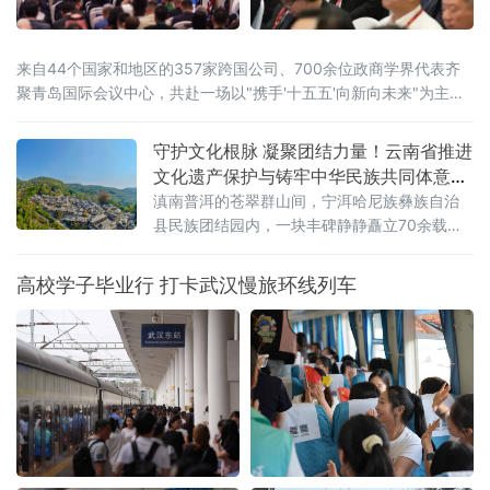
来自44个国家和地区的357家跨国公司、700余位政商学界代表齐
聚青岛国际会议中心，共赴一场以"携手'十五五'向新向未来"为主题
的开放之约。
守护文化根脉 凝聚团结力量！云南省推进
文化遗产保护与铸牢中华民族共同体意识
深度融合
滇南普洱的苍翠群山间，宁洱哈尼族彝族自治
县民族团结园内，一块丰碑静静矗立70余载。
被誉为“新中国民族团结第一碑”的普洱民族团结
誓词碑，镌刻着云南26个世居民族“从此我们一
高校学子毕业行 打卡武汉慢旅环线列车
心一德，团结到底，在中国共产党的领导下，
誓为建设平等自由幸福的大家庭而奋斗”的铮铮
誓言。它是云南各民族手足相亲、守望相助的
历史见证，更是全省深耕文化遗产保护、活化
文脉资源、铸牢中华