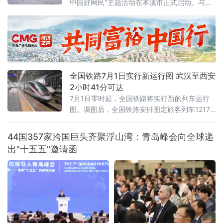
中国好网民"主题活动在本溪市正式启动。与以
车有限公司、红旗大酒店等20余家企业单位代
往不同的是，活动现场一枚本溪特色松花石荣
表参加活动。安全
誉印章，成为全场焦点——它被授予辽宁省
2025年最受欢迎网络达人，以此表彰长期深耕
网络阵地、持续输出主流正向声音的优秀创作
者。活动以"微光成炬 清朗同行"为主题，由辽
宁省总工会、辽宁省委网信办联合主办。启动
全国铁路7月1日实行新运行图 武汉至西安
仪式上，2025年度活动成
2小时41分可达
7月1日零时起，全国铁路将实行新的列车运行
图。调图后，全国铁路安排图定旅客列车12174
列，较现图增加106列；开行货物列车23975
列，较现图增加111列，铁路客货运输能力、服
44国357家跨国巨头齐聚浮山湾：青岛峰会向全球递
务品质和运行效率进一步提升。
出"十五五"邀请函