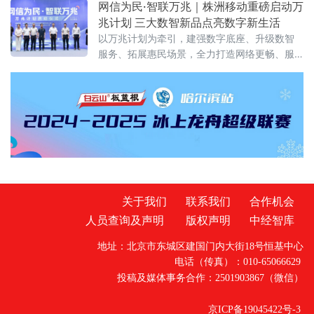
网信为民·智联万兆｜株洲移动重磅启动万
监管局在全市范围内启动网络食品销售虚假宣
兆计划 三大数智新品点亮数字新生活
传专项整治行动，围绕网络食品销售全链条，
以万兆计划为牵引，建强数字底座、升级数智
划设虚假商业营销、虚假违法广告、平台及直
服务、拓展惠民场景，全力打造网络更畅、服
播相关违法行为三大类“红线”，严厉查处各类虚
务更优、生活更慧的数字株洲，为高质量发展
假宣传违法行为，全力守护市
贡献移动力量！
关于我们
联系我们
合作机会
人员查询及声明
版权声明
中经智库
地址：北京市东城区建国门内大街18号恒基中心
电话（传真）：010-65066629
投稿及媒体事务合作：2501903867（微信）
京ICP备19045422号-3