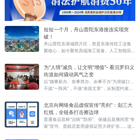
站依
短短一个月，舟山普陀东港接连实现突
破！
舟山普陀东港城西片区，曾是东港传统工业集
聚核心，如今聚焦高端海工装备、人工智能应
用、第三代半导体等新质生产力赛道，推动一
批优质企业相继落地，汽车零售总部集聚区也
为“人情”减负，让文明“增值”- 看汨罗归义
加速成型，新能源汽车集合店二期等关键项目
街道如何撬动风气之变
稳步推进，发展动能持续增强。
以“婚事新办、丧事简办、余事不办”为突破口，
不搞“一阵风”，不做“表面文章”，从制度约束到
观念蝶变，将文明新风一点一滴融入街巷日
常，走出一条系统化、常态化的移
北京向网络食品虚假宣传“亮剑”：划三大
红线，全链条打击擦边球
普通食品宣称“治病”“防癌”、保健品直播间里“专
家”背书、蛋糕店套用虚假证照大肆扩张……这
些网络食品消费中的“隐秘角落”，正在遭遇一场
从源头到终端的精准打击。近日，北京市市场