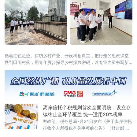
循着红色足迹、探访乡村产业、开设科创课堂，把行走的思政课堂
搬到田间村落，用青年脚步探寻乡村振兴密码，以专业力量书写新
时代青年担当。在大田“第二集美学村”旧址与革命烈士陵园，实践队
员跟随讲解员重
离岸信托个税规则首次全面明确：设立存
续终止全环节覆盖 统一适用20%税率
财政部、税务总局7月24日发布《关于离岸信托
征收个人所得税有关事项的公告》（财政部 税
务总局公告2026年第21号），首次系统明确离