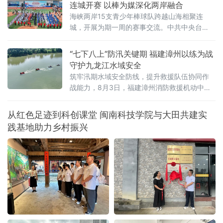
连城开赛 以棒为媒深化两岸融合
海峡两岸15支青少年棒球队跨越山海相聚连
城，开展为期一周的赛事交流。中共中央台
办、国务院台办副主任吴玺，福建省人民政府
副省长江尔雄，中国
“七下八上”防汛关键期 福建漳州以练为战
守护九龙江水域安全
筑牢汛期水域安全防线，提升救援队伍协同作
战能力，8月3日，福建漳州消防救援机动中队
联合漳州市蓝天救援队在漳州市九龙江流域开
展水域救援实战化演练。
从红色足迹到科创课堂 闽南科技学院与大田共建实
践基地助力乡村振兴