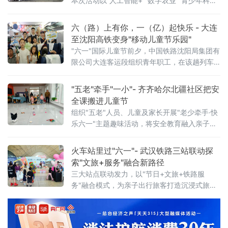
本次活动以“人工智能+”“数字农业”“青少年科
创”为核心，紧密围绕“创新成果转化年”活动以
及“培育好强科创兴产业的动能”行动展开，全方
六（路）上有你，一（亿）起快乐 - 大连
位展示了攸县在科技创新驱动下，产业升级、
至沈阳高铁变身"移动儿童节乐园"
绿色发展和智慧教育领域取得的崭新成果，为
"六一"国际儿童节前夕，中国铁路沈阳局集团有
攸县的高质量发展注入了强劲的科技动力。
限公司大连客运段组织青年职工，在该趟列车
上开展"六（路）上有你，一（亿）起快乐——
这个六一，坐高铁去撒
"五老"牵手"一小"- 齐齐哈尔北疆社区把安
全课搬进儿童节
组织"五老"人员、儿童及家长开展"老少牵手·快
乐六一"主题趣味活动，将安全教育融入亲子游
戏，用代际陪伴为孩子们送上节日祝福。活动
现场设置了多项互动游戏，社区"五老"与孩子们
火车站里过"六一"- 武汉铁路三站联动探
携手参与、亲密配合。"五老"人员耐心示范游戏
索"文旅+服务"融合新路径
三大站点联动发力，以"节日+文旅+铁路服
务"融合模式，为亲子出行旅客打造沉浸式旅途
体验。活动以武汉站西广厅为主会场，武昌
站、武汉东站设联动分会场，重点面向环线列
车亲子出行旅客打造特色服务。活动前期，车