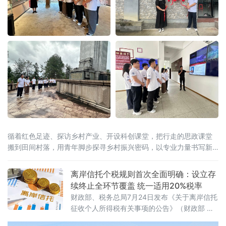
循着红色足迹、探访乡村产业、开设科创课堂，把行走的思政课堂
搬到田间村落，用青年脚步探寻乡村振兴密码，以专业力量书写新
时代青年担当。在大田“第二集美学村”旧址与革命烈士陵园，实践队
员跟随讲解员重
离岸信托个税规则首次全面明确：设立存
续终止全环节覆盖 统一适用20%税率
财政部、税务总局7月24日发布《关于离岸信托
征收个人所得税有关事项的公告》（财政部 税
务总局公告2026年第21号），首次系统明确离