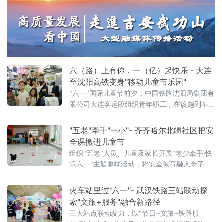
及“培育好强科创兴产业的动能”行动展开，全方
位展示了攸县在科技创新驱动下，产业升级、
绿色发展和智慧教育领域取得的崭新成果，为
攸县的高质量发展注入了强劲的科技动力。
六（路）上有你，一（亿）起快乐 - 大连
至沈阳高铁变身"移动儿童节乐园"
"六一"国际儿童节前夕，中国铁路沈阳局集团有
限公司大连客运段组织青年职工，在该趟列车
上开展"六（路）上有你，一（亿）起快乐——
这个六一，坐高铁去撒
"五老"牵手"一小"- 齐齐哈尔北疆社区把安
全课搬进儿童节
组织"五老"人员、儿童及家长开展"老少牵手·快
乐六一"主题趣味活动，将安全教育融入亲子游
戏，用代际陪伴为孩子们送上节日祝福。活动
现场设置了多项互动游戏，社区"五老"与孩子们
火车站里过"六一"- 武汉铁路三站联动探
携手参与、亲密配合。"五老"人员耐心示范游戏
索"文旅+服务"融合新路径
三大站点联动发力，以"节日+文旅+铁路服