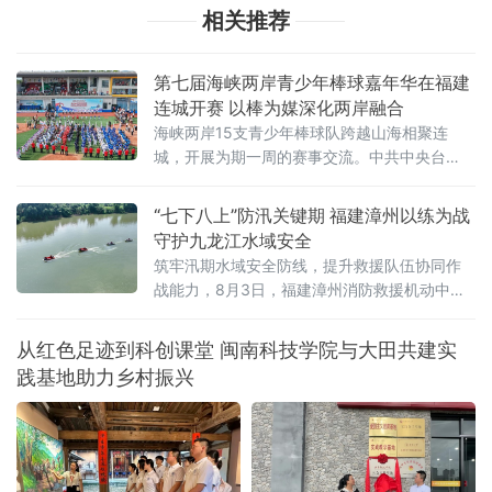
相关推荐
第七届海峡两岸青少年棒球嘉年华在福建
连城开赛 以棒为媒深化两岸融合
海峡两岸15支青少年棒球队跨越山海相聚连
城，开展为期一周的赛事交流。中共中央台
办、国务院台办副主任吴玺，福建省人民政府
副省长江尔雄，中国
“七下八上”防汛关键期 福建漳州以练为战
守护九龙江水域安全
筑牢汛期水域安全防线，提升救援队伍协同作
战能力，8月3日，福建漳州消防救援机动中队
联合漳州市蓝天救援队在漳州市九龙江流域开
展水域救援实战化演练。
从红色足迹到科创课堂 闽南科技学院与大田共建实
践基地助力乡村振兴