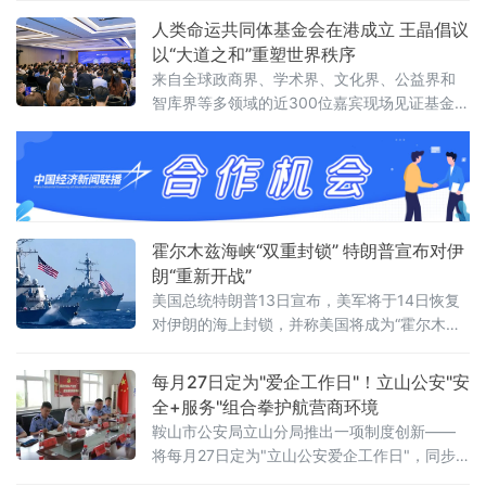
党组书记刘文星，醴
庭家教家风建设”列为重点议题之一，明确推动
人类命运共同体基金会在港成立 王晶倡议
院家共建，以家风促廉风，共筑廉洁防线。会
以“大道之和”重塑世界秩序
议对当前全省法院党风廉政建设面临的形势进
来自全球政商界、学术界、文化界、公益界和
行了分析，指出要清醒认识严峻挑战，发扬自
智库界等多领域的近300位嘉宾现场见证基金会
我革命精神，聚焦“五个过硬”，教育引导干警砺
揭牌，会议取得圆满成功。会上，基金会主席
初心、铸法魂、明法纪、固底线，着力
王晶以《开启新轴心时代》为题发表主旨演
讲，她指出，人类社会历经数千年演进，科技
生产力与物质财富实现跨越式增长，但和平、
发展、安全、信
霍尔木兹海峡“双重封锁” 特朗普宣布对伊
朗“重新开战”
美国总统特朗普13日宣布，美军将于14日恢复
对伊朗的海上封锁，并称美国将成为“霍尔木兹
海峡守护者”，对所有经由该海峡运输的货物收
取20%的费用。美军中央司令部随后确认，封
每月27日定为"爱企工作日"！立山公安"安
锁行动将于美国东部时间14日16时（伊朗当地
全+服务"组合拳护航营商环境
时间14日23时30分）正式启动。这意味着美伊
鞍山市公安局立山分局推出一项制度创新——
两国总统6月17日远程签署的谅解备忘录，在生
将每月27日定为"立山公安爱企工作日"，同步
效不到一个月后即告名存实亡。从“停火”到“重
发布三大常态化惠企举措，并组织辖区20余家