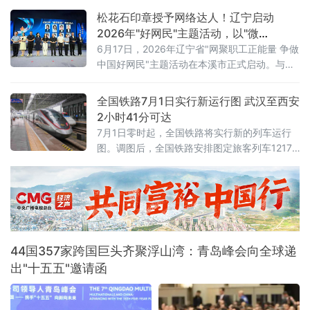
新开战”事情的转折始于7
重点企业开展安全警示教育、专项培训及实战
松花石印章授予网络达人！辽宁启动
化应急演练，以"无事不扰、有求必应"为原则，
2026年"好网民"主题活动，以"微
探索警企联动服务营商环境新路径。鞍山水文
光"聚"火炬"
6月17日，2026年辽宁省"网聚职工正能量 争做
局、鞍山市第八中学、冀东水泥、交运旅游汽
中国好网民"主题活动在本溪市正式启动。与以
车有限公司、红旗大酒店等20余家企业单位代
往不同的是，活动现场一枚本溪特色松花石荣
表参加活动。安全
誉印章，成为全场焦点——它被授予辽宁省
全国铁路7月1日实行新运行图 武汉至西安
2025年最受欢迎网络达人，以此表彰长期深耕
2小时41分可达
网络阵地、持续输出主流正向声音的优秀创作
7月1日零时起，全国铁路将实行新的列车运行
者。活动以"微光成炬 清朗同行"为主题，由辽
图。调图后，全国铁路安排图定旅客列车12174
宁省总工会、辽宁省委网信办联合主办。启动
列，较现图增加106列；开行货物列车23975
仪式上，2025年度活动成
列，较现图增加111列，铁路客货运输能力、服
务品质和运行效率进一步提升。
44国357家跨国巨头齐聚浮山湾：青岛峰会向全球递
出"十五五"邀请函