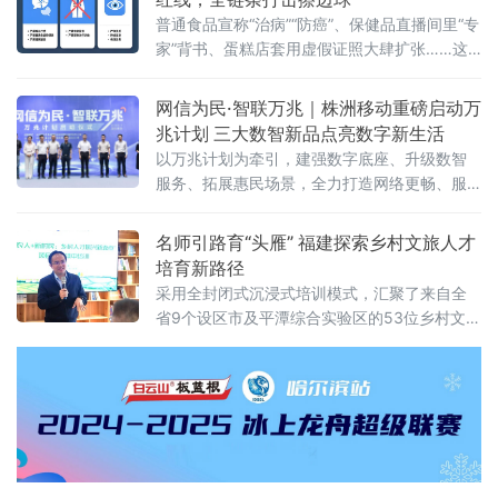
普通食品宣称“治病”“防癌”、保健品直播间里“专
家”背书、蛋糕店套用虚假证照大肆扩张……这
些网络食品消费中的“隐秘角落”，正在遭遇一场
从源头到终端的精准打击。近日，北京市市场
网信为民·智联万兆｜株洲移动重磅启动万
监管局在全市范围内启动网络食品销售虚假宣
兆计划 三大数智新品点亮数字新生活
传专项整治行动，围绕网络食品销售全链条，
以万兆计划为牵引，建强数字底座、升级数智
划设虚假商业营销、虚假违法广告、平台及直
服务、拓展惠民场景，全力打造网络更畅、服
播相关违法行为三大类“红线”，严厉查处各类虚
务更优、生活更慧的数字株洲，为高质量发展
假宣传违法行为，全力守护市
贡献移动力量！
名师引路育“头雁” 福建探索乡村文旅人才
培育新路径
采用全封闭式沉浸式培训模式，汇聚了来自全
省9个设区市及平潭综合实验区的53位乡村文旅
骨干。与传统培训不同，本期研习营集结了7位
横跨理论