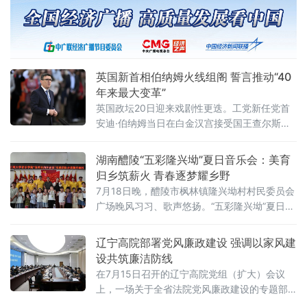
岸信托设立、存续、终止清算全环节的个人所
得税征管规则。根据公告，个人将财产装入离
岸信托以及通过离岸信托取得收益，均属于个
人所得税法规定的应税所得，应当依法申报纳
税。近年来，一些个人通过设立离岸信托进行
英国新首相伯纳姆火线组阁 誓言推动“40
财富代际传承、跨境资产配置及风险管理
年来最大变革”
英国政坛20日迎来戏剧性更迭。工党新任党首
安迪·伯纳姆当日在白金汉宫接受国王查尔斯三
世授权组建新政府，正式就任英国首相。前任
首相斯塔默于当天早些时候辞去首相职务。伯
湖南醴陵“五彩隆兴坳”夏日音乐会：美育
纳姆就任后数小时内即完成新一届内阁组建，
归乡筑薪火 青春逐梦耀乡野
多项人事任命出人意料，被视为其开启政治新
7月18日晚，醴陵市枫林镇隆兴坳村村民委员会
时代的明确信号。前国防大臣“爆冷”执掌财政根
广场晚风习习、歌声悠扬。“五彩隆兴坳”夏日音
据首相办公室发布的人事通报，最受瞩目的财
乐会顺利上演。本次活动是“音符里的种花家”公
政大臣一职由前国防大臣约翰·希利出任。希利
益实践团暑期“三下乡”社会实践的成果集中展
辽宁高院部署党风廉政建设 强调以家风建
上
演，也是本土青年学成归乡、以美育人、薪火
设共筑廉洁防线
相传的一次深情回馈，更是株洲市文联、湖南
在7月15日召开的辽宁高院党组（扩大）会议
工商大学落实省文联"村歌嘹亮"主题活动以及省
上，一场关于全省法院党风廉政建设的专题部
市艺教融合工作的一项重要举措。株洲市文联
署引发关注。与以往不同，此次会议将“深化家