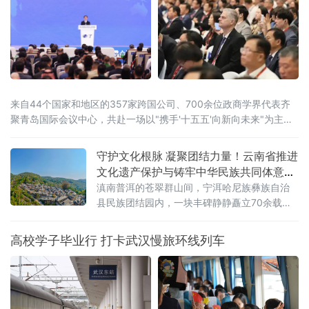
来自44个国家和地区的357家跨国公司、700余位政商学界代表齐
聚青岛国际会议中心，共赴一场以"携手'十五五'向新向未来"为主题
的开放之约。
守护文化根脉 凝聚团结力量！云南省推进
文化遗产保护与铸牢中华民族共同体意识
深度融合
滇南普洱的苍翠群山间，宁洱哈尼族彝族自治
县民族团结园内，一块丰碑静静矗立70余载。
被誉为“新中国民族团结第一碑”的普洱民族团结
誓词碑，镌刻着云南26个世居民族“从此我们一
高校学子毕业行 打卡武汉慢旅环线列车
心一德，团结到底，在中国共产党的领导下，
誓为建设平等自由幸福的大家庭而奋斗”的铮铮
誓言。它是云南各民族手足相亲、守望相助的
历史见证，更是全省深耕文化遗产保护、活化
文脉资源、铸牢中华