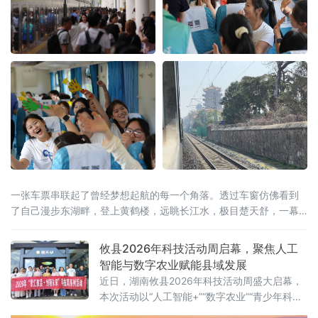
一张车票串联起了曾经梦想起航的每一个角落。透过车窗仿佛看到
了自己漫步东湖畔，登上黄鹤楼，远眺长江水，极目楚天舒，一幕
幕美景成为了青春记忆中共同的画卷。
攸县2026年科技活动周启幕，聚焦人工
智能与数字农业赋能县域发展
近日，湖南攸县2026年科技活动周盛大启幕，
本次活动以“人工智能+”“数字农业”“青少年科
创”为核心，紧密围绕“创新成果转化年”活动以