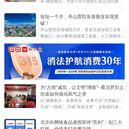
务"融合模式，为亲子出行旅客打造沉浸式旅途
体验。活动以武汉站西广厅为主会场，武昌
站、武汉东站设联动分会场，重点面向环线列
短短一个月，舟山普陀东港接连实现突
车亲子出行旅客打造特色服务。活动前期，车
破！
站依
舟山普陀东港城西片区，曾是东港传统工业集
聚核心，如今聚焦高端海工装备、人工智能应
用、第三代半导体等新质生产力赛道，推动一
批优质企业相继落地，汽车零售总部集聚区也
加速成型，新能源汽车集合店二期等关键项目
稳步推进，发展动能持续增强。
为“人情”减负，让文明“增值”- 看汨罗归义
街道如何撬动风气之变
以“婚事新办、丧事简办、余事不办”为突破口，
不搞“一阵风”，不做“表面文章”，从制度约束到
观念蝶变，将文明新风一点一滴融入街巷日
常，走出一条系统化、常态化的移
北京向网络食品虚假宣传“亮剑”：划三大
红线，全链条打击擦边球