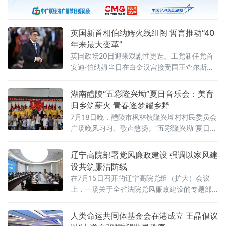
岸信托以及通过离岸信托取得收益，均属于个
人所得税法规定的应税所得，应当依法申报纳
税。近年来，一些个人通过设立离岸信托进行
英国新首相伯纳姆火线组阁 誓言推动“40
财富代际传承、跨境资产配置及风险管理
年来最大变革”
英国政坛20日迎来戏剧性更迭。工党新任党首
安迪·伯纳姆当日在白金汉宫接受国王查尔斯三
世授权组建新政府，正式就任英国首相。前任
首相斯塔默于当天早些时候辞去首相职务。伯
湖南醴陵“五彩隆兴坳”夏日音乐会：美育
纳姆就任后数小时内即完成新一届内阁组建，
归乡筑薪火 青春逐梦耀乡野
多项人事任命出人意料，被视为其开启政治新
7月18日晚，醴陵市枫林镇隆兴坳村村民委员会
时代的明确信号。前国防大臣“爆冷”执掌财政根
广场晚风习习、歌声悠扬。“五彩隆兴坳”夏日音
据首相办公室发布的人事通报，最受瞩目的财
乐会顺利上演。本次活动是“音符里的种花家”公
政大臣一职由前国防大臣约翰·希利出任。希利
益实践团暑期“三下乡”社会实践的成果集中展
辽宁高院部署党风廉政建设 强调以家风建
上
演，也是本土青年学成归乡、以美育人、薪火
设共筑廉洁防线
相传的一次深情回馈，更是株洲市文联、湖南
在7月15日召开的辽宁高院党组（扩大）会议
工商大学落实省文联"村歌嘹亮"主题活动以及省
上，一场关于全省法院党风廉政建设的专题部
市艺教融合工作的一项重要举措。株洲市文联
署引发关注。与以往不同，此次会议将“深化家
党组书记刘文星，醴
庭家教家风建设”列为重点议题之一，明确推动
人类命运共同体基金会在港成立 王晶倡议
院家共建，以家风促廉风，共筑廉洁防线。会