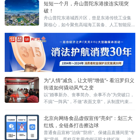
站、武汉东站设联动分会场，重点面向环线列
短短一个月，舟山普陀东港接连实现突
车亲子出行旅客打造特色服务。活动前期，车
破！
站依
舟山普陀东港城西片区，曾是东港传统工业集
聚核心，如今聚焦高端海工装备、人工智能应
用、第三代半导体等新质生产力赛道，推动一
批优质企业相继落地，汽车零售总部集聚区也
加速成型，新能源汽车集合店二期等关键项目
稳步推进，发展动能持续增强。
为“人情”减负，让文明“增值”- 看汨罗归义
街道如何撬动风气之变
以“婚事新办、丧事简办、余事不办”为突破口，
不搞“一阵风”，不做“表面文章”，从制度约束到
观念蝶变，将文明新风一点一滴融入街巷日
常，走出一条系统化、常态化的移
北京向网络食品虚假宣传“亮剑”：划三大
红线，全链条打击擦边球
普通食品宣称“治病”“防癌”、保健品直播间里“专
家”背书、蛋糕店套用虚假证照大肆扩张……这