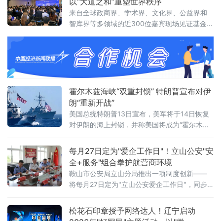
以“大道之和”重塑世界秩序
议对当前全省法院党风廉政建设面临的形势进
来自全球政商界、学术界、文化界、公益界和
行了分析，指出要清醒认识严峻挑战，发扬自
智库界等多领域的近300位嘉宾现场见证基金会
我革命精神，聚焦“五个过硬”，教育引导干警砺
揭牌，会议取得圆满成功。会上，基金会主席
初心、铸法魂、明法纪、固底线，着力
王晶以《开启新轴心时代》为题发表主旨演
讲，她指出，人类社会历经数千年演进，科技
生产力与物质财富实现跨越式增长，但和平、
发展、安全、信
霍尔木兹海峡“双重封锁” 特朗普宣布对伊
朗“重新开战”
美国总统特朗普13日宣布，美军将于14日恢复
对伊朗的海上封锁，并称美国将成为“霍尔木兹
海峡守护者”，对所有经由该海峡运输的货物收
取20%的费用。美军中央司令部随后确认，封
每月27日定为"爱企工作日"！立山公安"安
锁行动将于美国东部时间14日16时（伊朗当地
全+服务"组合拳护航营商环境
时间14日23时30分）正式启动。这意味着美伊
鞍山市公安局立山分局推出一项制度创新——
两国总统6月17日远程签署的谅解备忘录，在生
将每月27日定为"立山公安爱企工作日"，同步
效不到一个月后即告名存实亡。从“停火”到“重
发布三大常态化惠企举措，并组织辖区20余家
新开战”事情的转折始于7
重点企业开展安全警示教育、专项培训及实战
松花石印章授予网络达人！辽宁启动
化应急演练，以"无事不扰、有求必应"为原则，