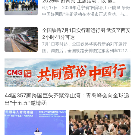
2026年"好网民"主题活动，以"微
探索警企联动服务营商环境新路径。鞍山水文
光"聚"火炬"
6月17日，2026年辽宁省"网聚职工正能量 争做
局、鞍山市第八中学、冀东水泥、交运旅游汽
中国好网民"主题活动在本溪市正式启动。与以
车有限公司、红旗大酒店等20余家企业单位代
往不同的是，活动现场一枚本溪特色松花石荣
表参加活动。安全
誉印章，成为全场焦点——它被授予辽宁省
全国铁路7月1日实行新运行图 武汉至西安
2025年最受欢迎网络达人，以此表彰长期深耕
2小时41分可达
网络阵地、持续输出主流正向声音的优秀创作
7月1日零时起，全国铁路将实行新的列车运行
者。活动以"微光成炬 清朗同行"为主题，由辽
图。调图后，全国铁路安排图定旅客列车12174
宁省总工会、辽宁省委网信办联合主办。启动
列，较现图增加106列；开行货物列车23975
仪式上，2025年度活动成
列，较现图增加111列，铁路客货运输能力、服
务品质和运行效率进一步提升。
44国357家跨国巨头齐聚浮山湾：青岛峰会向全球递
出"十五五"邀请函