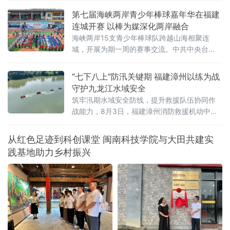
第七届海峡两岸青少年棒球嘉年华在福建
连城开赛 以棒为媒深化两岸融合
海峡两岸15支青少年棒球队跨越山海相聚连
城，开展为期一周的赛事交流。中共中央台
办、国务院台办副主任吴玺，福建省人民政府
副省长江尔雄，中国
“七下八上”防汛关键期 福建漳州以练为战
守护九龙江水域安全
筑牢汛期水域安全防线，提升救援队伍协同作
战能力，8月3日，福建漳州消防救援机动中队
联合漳州市蓝天救援队在漳州市九龙江流域开
展水域救援实战化演练。
从红色足迹到科创课堂 闽南科技学院与大田共建实
践基地助力乡村振兴