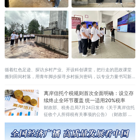
循着红色足迹、探访乡村产业、开设科创课堂，把行走的思政课堂
搬到田间村落，用青年脚步探寻乡村振兴密码，以专业力量书写新
时代青年担当。在大田“第二集美学村”旧址与革命烈士陵园，实践队
员跟随讲解员重
离岸信托个税规则首次全面明确：设立存
续终止全环节覆盖 统一适用20%税率
财政部、税务总局7月24日发布《关于离岸信托
征收个人所得税有关事项的公告》（财政部 税
务总局公告2026年第21号），首次系统明确离
岸信托设立、存续、终止清算全环节的个人所
得税征管规则。根据公告，个人将财产装入离