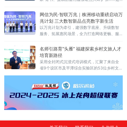
些网络食品消费中的“隐秘角落”，正在遭遇一场
从源头到终端的精准打击。近日，北京市市场
网信为民·智联万兆｜株洲移动重磅启动万
监管局在全市范围内启动网络食品销售虚假宣
兆计划 三大数智新品点亮数字新生活
传专项整治行动，围绕网络食品销售全链条，
以万兆计划为牵引，建强数字底座、升级数智
划设虚假商业营销、虚假违法广告、平台及直
服务、拓展惠民场景，全力打造网络更畅、服
播相关违法行为三大类“红线”，严厉查处各类虚
务更优、生活更慧的数字株洲，为高质量发展
假宣传违法行为，全力守护市
贡献移动力量！
名师引路育“头雁” 福建探索乡村文旅人才
培育新路径
采用全封闭式沉浸式培训模式，汇聚了来自全
省9个设区市及平潭综合实验区的53位乡村文旅
骨干。与传统培训不同，本期研习营集结了7位
横跨理论