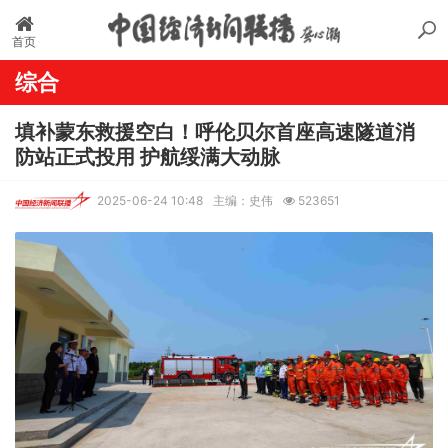
首页
综合
填补蒙东救援空白！呼伦贝尔首座高速隧道消
防站正式投用 护航绥满大动脉
2025-06-24 10:48
主编：史伟
523651