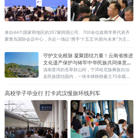
来自44个国家和地区的357家跨国公司、700余位政商学界代表齐
聚青岛国际会议中心，共赴一场以"携手'十五五'向新向未来"为主题
的开放之约。
守护文化根脉 凝聚团结力量！云南省推进
文化遗产保护与铸牢中华民族共同体意识
深度融合
滇南普洱的苍翠群山间，宁洱哈尼族彝族自治
县民族团结园内，一块丰碑静静矗立70余载。
被誉为“新中国民族团结第一碑”的普洱民族团结
誓词碑，镌刻着云南26个世居民族“从此我们一
高校学子毕业行 打卡武汉慢旅环线列车
心一德，团结到底，在中国共产党的领导下，
誓为建设平等自由幸福的大家庭而奋斗”的铮铮
誓言。它是云南各民族手足相亲、守望相助的
历史见证，更是全省深耕文化遗产保护、活化
文脉资源、铸牢中华