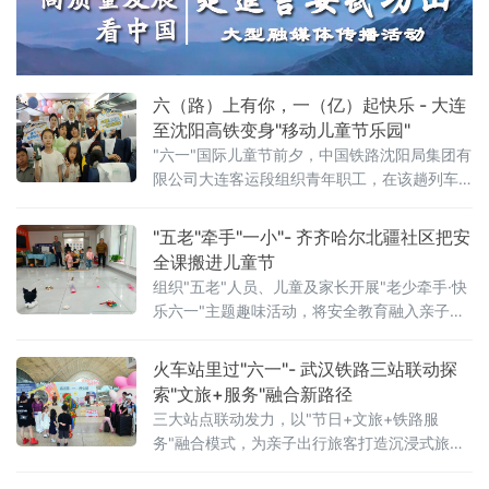
绿色发展和智慧教育领域取得的崭新成果，为
攸县的高质量发展注入了强劲的科技动力。
六（路）上有你，一（亿）起快乐 - 大连
至沈阳高铁变身"移动儿童节乐园"
"六一"国际儿童节前夕，中国铁路沈阳局集团有
限公司大连客运段组织青年职工，在该趟列车
上开展"六（路）上有你，一（亿）起快乐——
这个六一，坐高铁去撒
"五老"牵手"一小"- 齐齐哈尔北疆社区把安
全课搬进儿童节
组织"五老"人员、儿童及家长开展"老少牵手·快
乐六一"主题趣味活动，将安全教育融入亲子游
戏，用代际陪伴为孩子们送上节日祝福。活动
现场设置了多项互动游戏，社区"五老"与孩子们
火车站里过"六一"- 武汉铁路三站联动探
携手参与、亲密配合。"五老"人员耐心示范游戏
索"文旅+服务"融合新路径
三大站点联动发力，以"节日+文旅+铁路服
务"融合模式，为亲子出行旅客打造沉浸式旅途
体验。活动以武汉站西广厅为主会场，武昌