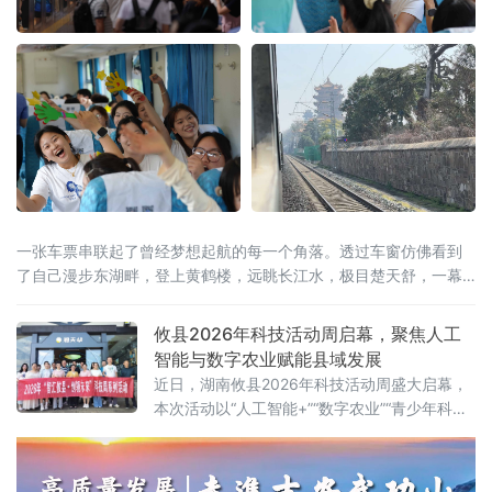
一张车票串联起了曾经梦想起航的每一个角落。透过车窗仿佛看到
了自己漫步东湖畔，登上黄鹤楼，远眺长江水，极目楚天舒，一幕
幕美景成为了青春记忆中共同的画卷。
攸县2026年科技活动周启幕，聚焦人工
智能与数字农业赋能县域发展
近日，湖南攸县2026年科技活动周盛大启幕，
本次活动以“人工智能+”“数字农业”“青少年科
创”为核心，紧密围绕“创新成果转化年”活动以
及“培育好强科创兴产业的动能”行动展开，全方
位展示了攸县在科技创新驱动下，产业升级、