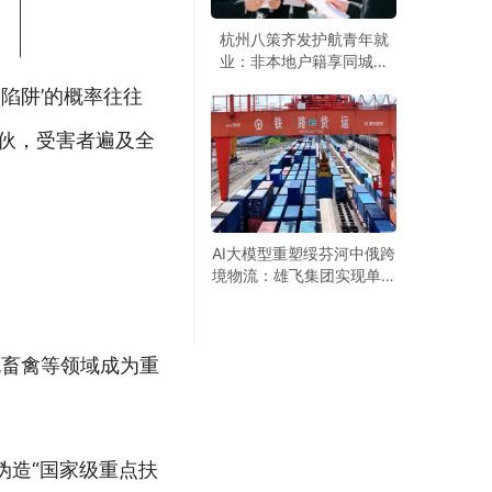
杭州八策齐发护航青年就
业：非本地户籍享同城服
务，2万专精特新见习岗虚
陷阱’的概率往往
位以待
团伙，受害者遍及全
AI大模型重塑绥芬河中俄跨
境物流：雄飞集团实现单证
5分钟通关，班列开行量5
个月跃升10倍
色畜禽等领域成为重
伪造“国家级重点扶