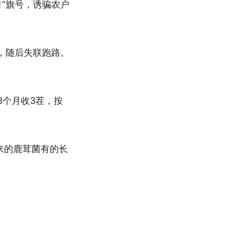
”旗号，诱骗农户
收，随后失联跑路。
3个月收3茬，按
出来的鹿茸菌有的长