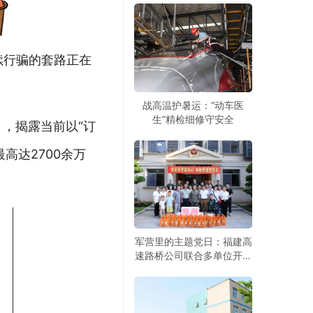
继续行骗的套路正在
战高温护暑运：“动车医
生”精检细修守安全
 ，揭露当前以“订
高达2700余万
军营里的主题党日：福建高
速路桥公司联合多单位开展
建军99周年拥军活动