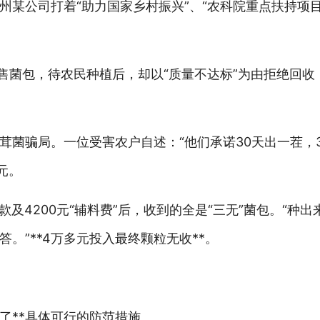
州某公司打着“助力国家乡村振兴”、“农科院重点扶持项目
价销售菌包，待农民种植后，却以“质量不达标”为由拒绝回
茸菌骗局。一位受害农户自述：“他们承诺30天出一茬，
元。
尾款及4200元“辅料费”后，收到的全是“三无”菌包。“种
。”**4万多元投入最终颗粒无收**。
了**具体可行的防范措施。