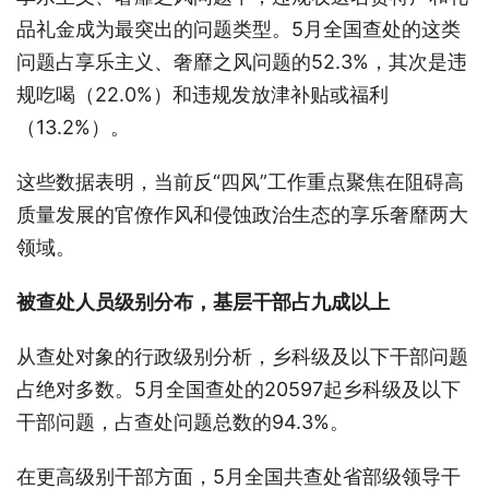
品礼金成为最突出的问题类型。5月全国查处的这类
问题占享乐主义、奢靡之风问题的52.3%，其次是违
规吃喝（22.0%）和违规发放津补贴或福利
（13.2%）。
这些数据表明，当前反“四风”工作重点聚焦在阻碍高
质量发展的官僚作风和侵蚀政治生态的享乐奢靡两大
领域。
被查处人员级别分布，基层干部占九成以上
从查处对象的行政级别分析，乡科级及以下干部问题
占绝对多数。5月全国查处的20597起乡科级及以下
干部问题，占查处问题总数的94.3%。
在更高级别干部方面，5月全国共查处省部级领导干