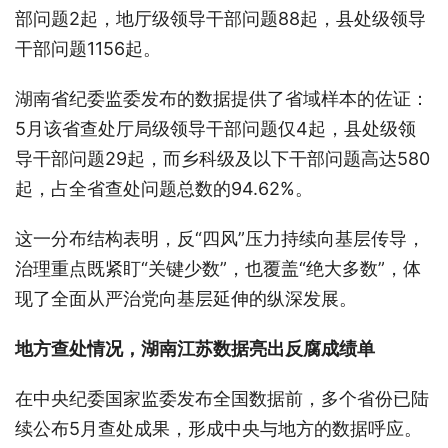
部问题2起，地厅级领导干部问题88起，县处级领导
干部问题1156起。
湖南省纪委监委发布的数据提供了省域样本的佐证：
5月该省查处厅局级领导干部问题仅4起，县处级领
导干部问题29起，而乡科级及以下干部问题高达580
起，占全省查处问题总数的94.62%。
这一分布结构表明，反“四风”压力持续向基层传导，
治理重点既紧盯“关键少数”，也覆盖“绝大多数”，体
现了全面从严治党向基层延伸的纵深发展。
地方查处情况，湖南江苏数据亮出反腐成绩单
在中央纪委国家监委发布全国数据前，多个省份已陆
续公布5月查处成果，形成中央与地方的数据呼应。