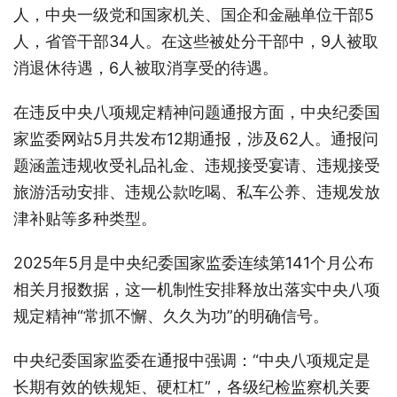
人，中央一级党和国家机关、国企和金融单位干部5
人，省管干部34人。在这些被处分干部中，9人被取
消退休待遇，6人被取消享受的待遇。
在违反中央八项规定精神问题通报方面，中央纪委国
家监委网站5月共发布12期通报，涉及62人。通报问
题涵盖违规收受礼品礼金、违规接受宴请、违规接受
旅游活动安排、违规公款吃喝、私车公养、违规发放
津补贴等多种类型。
2025年5月是中央纪委国家监委连续第141个月公布
相关月报数据，这一机制性安排释放出落实中央八项
规定精神“常抓不懈、久久为功”的明确信号。
中央纪委国家监委在通报中强调：“中央八项规定是
长期有效的铁规矩、硬杠杠”，各级纪检监察机关要