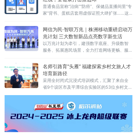
普通食品宣称“治病”“防癌”、保健品直播间里“专
家”背书、蛋糕店套用虚假证照大肆扩张……这
些网络食品消费中的“隐秘角落”，正在遭遇一场
从源头到终端的精准打击。近日，北京市市场
网信为民·智联万兆｜株洲移动重磅启动万
监管局在全市范围内启动网络食品销售虚假宣
兆计划 三大数智新品点亮数字新生活
传专项整治行动，围绕网络食品销售全链条，
以万兆计划为牵引，建强数字底座、升级数智
划设虚假商业营销、虚假违法广告、平台及直
服务、拓展惠民场景，全力打造网络更畅、服
播相关违法行为三大类“红线”，严厉查处各类虚
务更优、生活更慧的数字株洲，为高质量发展
假宣传违法行为，全力守护市
贡献移动力量！
名师引路育“头雁” 福建探索乡村文旅人才
培育新路径
采用全封闭式沉浸式培训模式，汇聚了来自全
省9个设区市及平潭综合实验区的53位乡村文旅
骨干。与传统培训不同，本期研习营集结了7位
横跨理论