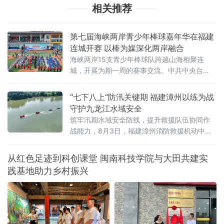
相关推荐
第七届海峡两岸青少年棒球嘉年华在福建
连城开赛 以棒为媒深化两岸融合
海峡两岸15支青少年棒球队跨越山海相聚连
城，开展为期一周的赛事交流。中共中央台
办、国务院台办副主任吴玺，福建省人民政府
副省长江尔雄，中国
“七下八上”防汛关键期 福建漳州以练为战
守护九龙江水域安全
筑牢汛期水域安全防线，提升救援队伍协同作
战能力，8月3日，福建漳州消防救援机动中队
联合漳州市蓝天救援队在漳州市九龙江流域开
展水域救援实战化演练。
从红色足迹到科创课堂 闽南科技学院与大田共建实
践基地助力乡村振兴