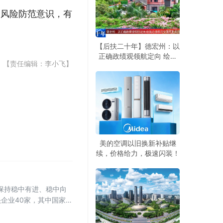
全风险防范意识，有
【后扶二十年】德宏州：以
正确政绩观领航定向 绘就
【责任编辑：李小飞】
边境移民安居兴业旅居兴边
新画卷
美的空调以旧换新补贴继
续，价格给力，极速闪装！
展保持稳中有进、稳中向
企业40家，其中国家级