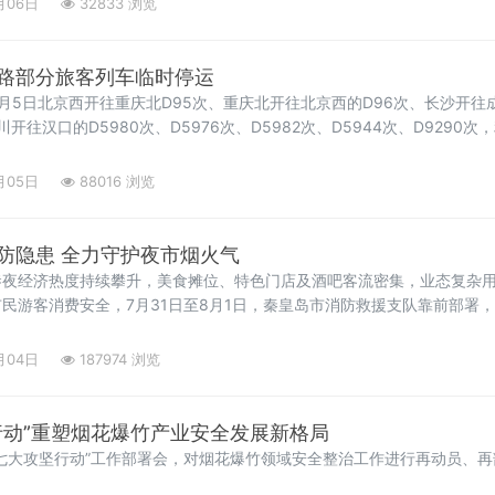
月06日
32833 浏览
路部分旅客列车临时停运
月5日北京西开往重庆北D95次、重庆北开往北京西的D96次、长沙开往成
开往汉口的D5980次、D5976次、D5982次、D5944次、D9290
月05日
88016 浏览
防隐患 全力守护夜市烟火气
巷夜经济热度持续攀升，美食摊位、特色门店及酒吧客流密集，业态复杂
民游客消费安全，7月31日至8月1日，秦皇岛市消防救援支队靠前部署
市消防安全防线。
月04日
187974 浏览
行动”重塑烟花爆竹产业安全发展新格局
七大攻坚行动”工作部署会，对烟花爆竹领域安全整治工作进行再动员、再