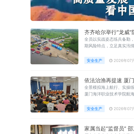
齐齐哈尔举行“龙威
全员以实战姿态练兵备勤，
期风险特点，立足真实汛
安全生产
2026年07
依法治渔再提速 厦
全景模拟海上航行、实操练
厦门海洋职业技术学院航海学院及琼头避
法》正式实施以来，厦门
市海洋与渔
安全生产
2026年07
家属当起“监督员” 