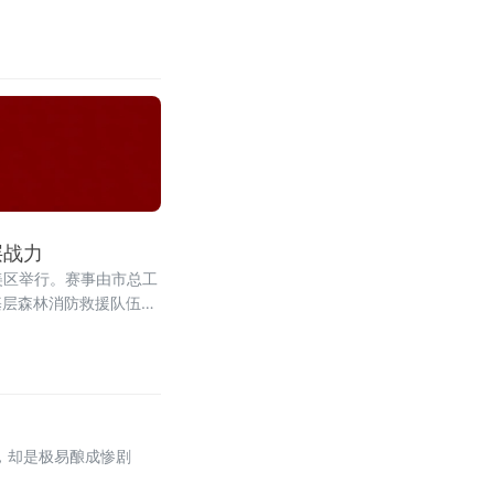
层战力
美区举行。赛事由市总工
基层森林消防救援队伍举
攻坚力量，夯实守护绿水
，却是极易酿成惨剧