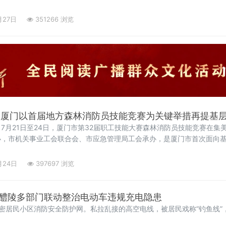
月27日
351266 浏览
 厦门以首届地方森林消防员技能竞赛为关键举措再提基
7月21日至24日，厦门市第32届职工技能大赛森林消防员技能竞赛在集
办，市机关事业工会联合会、市应急管理局工会承办，是厦门市首次面向
能竞赛，通过“以赛促训、以赛强能”的方式，进一步建强全市森林消防
森林生态安全“
月24日
397697 浏览
” 醴陵多部门联动整治电动车违规充电隐患
密居民小区消防安全防护网。私拉乱接的高空电线，被居民戏称“钓鱼线”