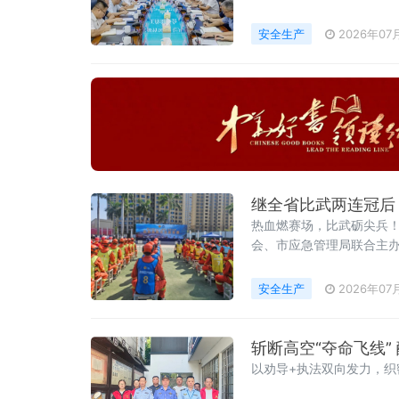
安全生产
2026年07
继全省比武两连冠后
热血燃赛场，比武砺尖兵！
会、市应急管理局联合主
办的专业化、综合性职业技
青山的“硬实力”，筑牢厦门
安全生产
2026年07
斩断高空“夺命飞线
以劝导+执法双向发力，织