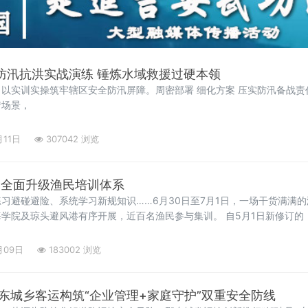
”防汛抗洪实战演练 锤炼水域救援过硬本领
以实训实操筑牢辖区安全防汛屏障。周密部署 细化方案 压实防汛备战责
情场景，
月11日
307042 浏览
门全面升级渔民培训体系
习避碰避险、系统学习新规知识……6月30日至7月1日，一场干货满满
风港有序开展，近百名渔民参与集训。 自5月1日新修订的《中华人民共和国渔业
渔业行业迈入依法治渔、绿色兴渔的全新阶段。为适配新法要求、贴合渔
月09日
183002 浏览
邵东城乡客运构筑“企业管理+家庭守护”双重安全防线