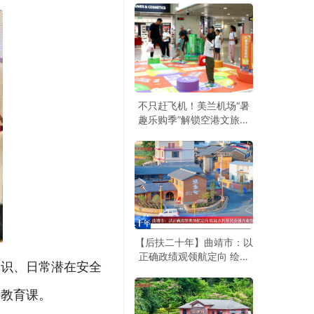
不只赶飞机！美兰机场“暑
趣乐购季”解锁空港文旅新
玩法
【后扶二十年】曲靖市：以
正确政绩观领航定向 绘就
知识、日常潜在安全
水利移民安居兴业旅居新图
景
产教育课。