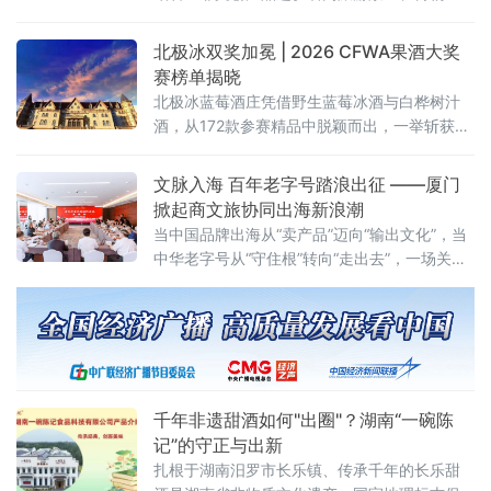
馆、机场等核心文旅消费场景，让岫岩玉走出
深山，打造代表辽宁地域特色的文旅伴手礼。
北极冰双奖加冕 | 2026 CFWA果酒大奖
岫岩玉是辽宁标志性文化瑰宝，玉雕非遗技艺
赛榜单揭晓
承载着厚
北极冰蓝莓酒庄凭借野生蓝莓冰酒与白桦树汁
酒，从172款参赛精品中脱颖而出，一举斩获金
奖、银奖两枚奖牌。
文脉入海 百年老字号踏浪出征 ——厦门
掀起商文旅协同出海新浪潮
当中国品牌出海从“卖产品”迈向“输出文化”，当
中华老字号从“守住根”转向“走出去”，一场关乎
百年品牌命运的商文旅协同出海行动正在厦门
起锚。5月28日至29日，由厦门老字号协会主
办的“老字号商文旅协同出海座谈会”在厦门瑞颐
大酒店隆重召开，同期参加第二十一届海峡旅
游博览会暨2026第十一届中国（厦门）国际休
闲旅游博览会
千年非遗甜酒如何"出圈"？湖南“一碗陈
记”的守正与出新
扎根于湖南汨罗市长乐镇、传承千年的长乐甜