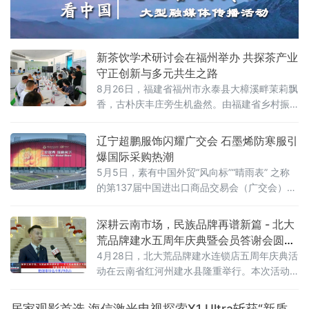
ITEAMO品牌
新茶饮学术研讨会在福州举办 共探茶产业
守正创新与多元共生之路
8月26日，福建省福州市永泰县大樟溪畔茉莉飘
香，古朴庆丰庄旁生机盎然。由福建省乡村振
兴研究会主办的新茶饮学术研讨会在这里的春
伦茉莉花博物馆进行。作为核心文化背景，福
辽宁超鹏服饰闪耀广交会 石墨烯防寒服引
州茉莉花与茶文化系统意义非凡，其于2014年
爆国际采购热潮
被联合国粮农组织认定为全球重要农业文化遗
5月5日，素有中国外贸“风向标”“晴雨表” 之称
产，是中国首个以茶文化为核心的农业文化遗
的第137届中国进出口商品交易会（广交会）第
产。
三期在广州落下帷幕。在“出海”领域深耕多年、
经验丰富的辽宁西柳超鹏服饰携“新科技”产品精
深耕云南市场，民族品牌再谱新篇 - 北大
彩亮相，在这场国际贸易盛宴中展现出了“海城
荒品牌建水五周年庆典暨会员答谢会圆满
质造”的独特魅力。
举行​
4月28日，北大荒品牌建水连锁店五周年庆典活
动在云南省红河州建水县隆重举行。本次活动
以“健康·幸福·共赢”为主题，汇聚了原黑龙江农
垦总局负责人、北大荒集团代表、建水地区会
居家观影首选 海信激光电视探索X1 Ultra斩获“新质