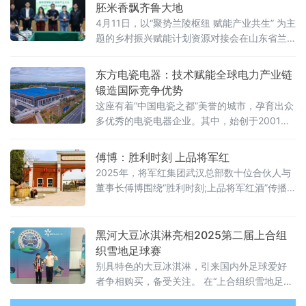
胚米香飘齐鲁大地
4月11日，以“聚势兰陵枢纽 赋能产业共生” 为主
题的乡村振兴赋能计划资源对接会在山东省兰
陵县同期举行。本次活动旨在通过资源对接、
平台搭建等方式，推动乡村振兴事业的发展。
东方电瓷电器：技术赋能全球电力产业链
锻造国际竞争优势
这座有着“中国电瓷之都”美誉的城市，孕育出众
多优秀的电瓷电器企业。其中，始创于2001年
的湖南醴陵市东方电瓷电器有限公司脱颖而
出，成为湖南省重点电瓷生产企业。该公司坐
傅博：胜利时刻 上品将军红
落于醴陵市，占地面积达9万多平方米。
2025年，将军红集团武汉总部数十位合伙人与
董事长傅博围绕“胜利时刻;上品将军红酒”传播
语热议。有合伙人甚至说：今天的将军红酒朝
气蓬勃，他日必将冲刺百亿元年销售额。武汉
西北角不到百公里的湖北麻城将军红酿酒有限
黑河大豆冰淇淋亮相2025第二届上合组
公司内生产线满负荷生产，春节期间日均产量
织雪地足球赛
达16吨。统计数据表明，2025年一季度，将军
别具特色的大豆冰淇淋，引来国内外足球爱好
红集团实现产销“开门红”，实现年产量5000吨
者争相购买，备受关注。 在“上合组织雪地足球
目标稳如磐石。
赛”出入口现场，不少国内外球迷在大豆冰淇淋