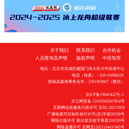
展柜前排起长队，只为品尝打卡这一来自高纬
寒地的“黑河味道”。“近年来，我们以黑河非转
关于我们
联系我们
合作机会
人员查询及声明
版权声明
中经智库
地址：北京市东城区建国门内大街18号恒基中心
电话（传真）：010-65066629
投稿及媒体事务合作：2501903867（微信）
京ICP备19045422号-3
京公网安备 11010502047854号
互联网信息服务行政许可 京B2-20213959
广播电视节目制作发行许可(京)字第20358号
网络出版许可 新出发京批字第直210310号
网络直播许可 京网文(2021)3443-945号