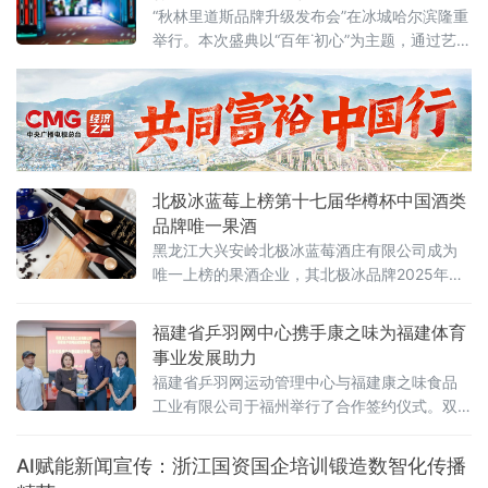
“秋林里道斯品牌升级发布会”在冰城哈尔滨隆重
举行。本次盛典以“百年˙初心”为主题，通过艺术
化的表现形式，生动展现了百年品牌与哈尔滨
这座城市的深厚情感联结，同时正式发布了企
业迈向百亿征程的战略升级规划，标志着这家
中华老字号开启全新发展篇章。发布会在富有
黑土地风情的民乐歌舞《东北往事》中拉开序
幕，引领来宾沉浸于品牌扎根哈尔滨125年的发
北极冰蓝莓上榜第十七届华樽杯中国酒类
展历
品牌唯一果酒
黑龙江大兴安岭北极冰蓝莓酒庄有限公司成为
唯一上榜的果酒企业，其北极冰品牌2025年品
牌价值达18.62亿元。报告指出，2025年中国
酒类品牌价值前200名总价值高达99305.21亿
福建省乒羽网中心携手康之味为福建体育
元，增速达4.26%，在结构性调整中展现出强劲
事业发展助力
韧性，持续稳健发展。在白酒板块，中国贵州
福建省乒羽网运动管理中心与福建康之味食品
茅
工业有限公司于福州举行了合作签约仪式。双
方围绕运动队的日常训练、外出参赛、赛事举
办及双方合作细节等方面，就饮用水、运动功
AI赋能新闻宣传：浙江国资国企培训锻造数智化传播
能性饮料以及反兴奋剂工作等内容展开了深入