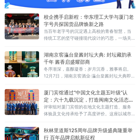
的地方特产，充分展现了汨罗深厚的文化底蕴
与丰富
校企携手启新程：华东理工大学与厦门老
字号共探国货品牌焕新之路
当百年老字号的沉淀遇上高校的青春智慧，当
传统工艺的坚守碰撞现代设计的巧思，一场关
于国货品牌焕新的探索之旅正式启航。
湖南京窖灜台皇酱封坛大典: 封坛藏韵承
千年 酱香启盛耀邵商
冬序渐深，嘉酿凝香；岁月沉香，雅事将启。
12月7日，湖南京窖酒业·灜台皇酱封坛大典即将
如约而至，聚海内外邵商翘楚、行业贤达与酒
道知音，共践时光之约，共鉴酱香传奇，以千
厦门宾馆通过“中国文化主题五叶级”认
年酒礼续传承，以匠心佳酿叙情怀。酒之封
定：六十九载沉淀，打造闽南文化活态博
坛，肇始古夏，延绵千载，早已超越储酒之
物馆
评审组对厦门宾馆的在地文化主题打造、服务
质，成华夏非遗之珍、情感寄托之载体。古有
体验及文化传承给予了高度评价。这座以城市
新生儿降生封“状元红”贺成长，婚嫁乔迁藏佳酿
命名的酒店，用六十九载积淀，展示了如何让
庆吉辰，以陶坛纳祈愿
旅居成为一场在地文化沉浸之旅。专家权威评
秋林里道斯125周年品牌升级盛典隆重举
审：文化主题深度体验
行 百年品牌启航新征程