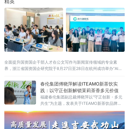
精英
探讨，以确保为运动员提供安全、纯净的饮用
水和运动饮料。作为怀揣着“打造中国运动饮料
第一品牌”企业愿景的大型饮料企业，康之味集
团多年来始终坚定不
全面提升国资国企干部人才在公文写作与新闻宣传领域的专业素
养，浙江省国资国企研究院于8月27日至28日在杭州成功举办“AI赋
能企业新闻宣传工作培训班”,
春伦集团傅晓萍解读ITEAMO新茶饮实
践：以守正创新解锁茉莉茶香多元价值
福建春伦集团副总裁傅晓萍以“守正创新・多元
共生”为主题，发表关于ITEAMO新茶饮品牌的
主旨演讲，系统阐述春伦集团在新茶饮领域的
探索成果。作为深耕茉莉花茶产业数十年的国
家重点龙头企业，春伦集团依托福州茉莉花与
茶文化系统这一全球重要农业文化遗产，打造