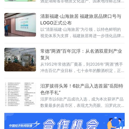
酒是湖南省非物质文化遗产、国家地理标志保
护产品。在众多本土品牌中，一碗陈记食品科
技有限公司凭借创始人陈新意“守古法、敢创
清新福建·山海旅居 福建旅居品牌口号与
新”的经营理念，走出一条独具特色的非遗产业
LOGO正式公布
化发展之路。守古法：一丝一毫不能丢走进湖
以“清新福建·山海旅居”为引领，以特色鲜明的
南一碗陈记食品科技有限公司，现代化标准化
视觉体系为支撑，福建旅居将进一步强化品牌
厂房错落雅致，生产资质完备、行业荣誉亮
影响力，整合生态、文化、乡村资源，打造高
眼。作为岳阳农业产业化龙头企业、高新技术
品质、有温度、有辨识度的旅居产品体系，让
常德“两酒”百年沉浮：从名酒双星到产业
企业
更多人体验福建之美，共享山海福地的惬意生
复兴
活。
从1952年常德酒厂奠基，到2026年“两酒”携手
冲击百亿产业目标，七十余年的酿酒积淀，正
在等待一场新的开瓶。2026年1月16日，市人
大常委会主任蒋锋率队调研武陵、德山两家企
汨罗拔得头筹！6款产品入选首届“岳阳特
业时指出：“德酒有底蕴、有品质、有市场。”
色伴手礼”
汨罗市以6款产品成功入选，成为本次获评产品
数量最多的县市区，表现尤为亮眼。汨罗此次
入选的产品类型多样，涵盖川山毛笔、汨罗粽
子、长乐甜酒、姜盐芝麻豆子茶、葛根粉等，
既有承载人文气息的非遗文创，也有极具风味