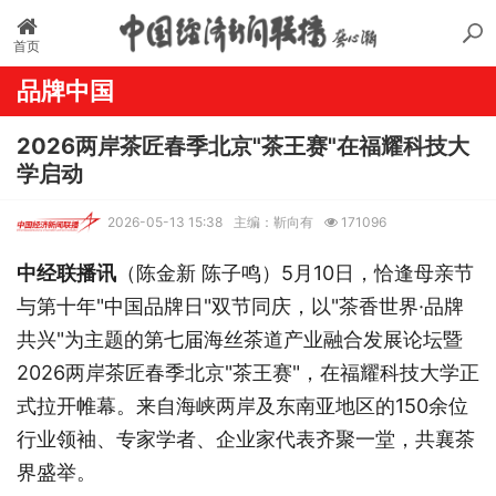
首页
品牌中国
2026两岸茶匠春季北京"茶王赛"在福耀科技大
学启动
2026-05-13 15:38
主编：靳向有
171096
中经联播
讯
（
陈金新
陈子鸣
）
5月10日，恰逢母亲节
与第十年"中国品牌日"双节同庆，以"茶香世界·品牌
共兴"为主题的第七届海丝茶道产业融合发展论坛暨
2026两岸茶匠春季北京"茶王赛"，在福耀科技大学正
式拉开帷幕。来自海峡两岸及东南亚地区的150余位
行业领袖、专家学者、企业家代表齐聚一堂，共襄茶
界盛举。