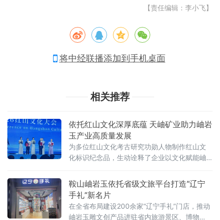
【责任编辑：李小飞】
将中经联播添加到手机桌面
相关推荐
依托红山文化深厚底蕴 天岫矿业助力岫岩
玉产业高质量发展
为多位红山文化考古研究功勋人物制作红山文
化标识纪念品，生动诠释了企业以文化赋能岫
岩玉产业高质量发展的坚定步伐。 在会议现
场，为表彰在红山文化考古研究中作出突出贡
鞍山岫岩玉依托省级文旅平台打造“辽宁
献的学者，大会特别向我国著名考古学家苏秉
手礼”新名片
琦、辽宁省文物考古研究院名誉院长郭大顺以
在全省布局建设200余家“辽宁手礼”门店，推动
及美
岫岩玉雕文创产品进驻省内旅游景区、博物