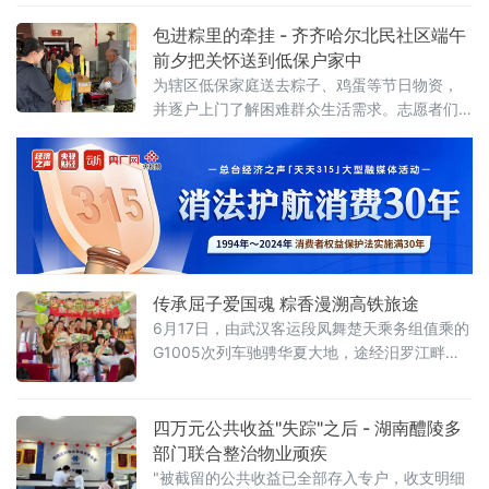
机构为补充、医养深度融合的现代化养老服务
体系，以实打实的民生成果，让老年人晚年生
包进粽里的牵挂 - 齐齐哈尔北民社区端午
活更有温度、质感与保障。创新助餐模式，办
前夕把关怀送到低保户家中
好民生实事。 助餐服务推行"政府主导+社会参
为辖区低保家庭送去粽子、鸡蛋等节日物资，
与+市场运营"模式，实行"普惠+特惠"分级服
并逐户上门了解困难群众生活需求。志愿者们
务，按年龄、困难类型落实阶梯
备齐糯米、粽叶、蜜枣等食材，分工协作包制
粽子。包粽过程中，志愿者向居民介绍端午民
俗由来，现场气氛热烈。粽子蒸煮完成后
传承屈子爱国魂 粽香漫溯高铁旅途
6月17日，由武汉客运段凤舞楚天乘务组值乘的
G1005次列车驰骋华夏大地，途经汨罗江畔这
片承载着厚重端午文化与爱国情怀的热土，一
场以“美好旅途，‘粽’享端午”为主题的文化互动
活动温情上演。
四万元公共收益"失踪"之后 - 湖南醴陵多
部门联合整治物业顽疾
"被截留的公共收益已全部存入专户，收支明细