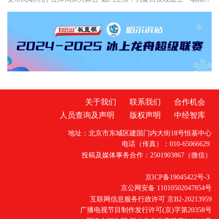
的文化盛宴。活动现场氛围热烈，本土文艺团体轮番登台，舞蹈、
歌曲、模特秀等节目形式多样、亮点纷呈。演员们精神饱满、表演
投入，灵动舞姿展现红岸儿女昂扬风貌，动听歌声传递对家乡的热
爱，赢得现场观众阵阵掌声与喝彩。作为富
关于我们
联系我们
合作机会
人员查询及声明
版权声明
中经智库
地址：北京市东城区建国门内大街18号恒基中心
电话（传真）：010-65066629
投稿及媒体事务合作：2501903867（微信）
京ICP备19045422号-3
京公网安备 11010502047854号
互联网信息服务行政许可 京B2-20213959
广播电视节目制作发行许可(京)字第20358号