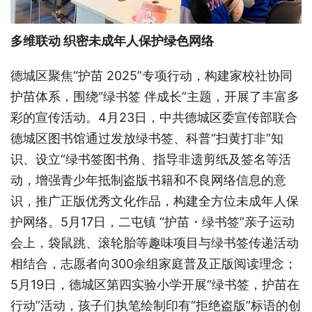
多维联动 织密未成年人保护绿色网络
德城区聚焦“护苗 2025”专项行动，构建家校社协同
护苗体系，围绕“绿书签 伴成长”主题，开展了丰富多
彩的宣传活动。4月23日，中共德城区委宣传部联合
德城区图书馆通过发放绿书签、科普“扫黄打非”知
识、设立“绿书签图书角、指导非遗剪纸及签名等活
动，增强青少年抵制盗版书籍和不良网络信息的意
识，推广正版优秀文化作品，构建全方位未成年人保
护网络。5月17日，二屯镇 “护苗・绿书签”亲子运动
会上，袋鼠跳、滚轮胎等趣味项目与绿书签传递活动
相结合，志愿者向300余组家庭普及正版阅读理念；
5月19日，德城区第四实验小学开展“绿书签，护苗在
行动”活动，孩子们执笔绘制印有“拒绝盗版”标语的创