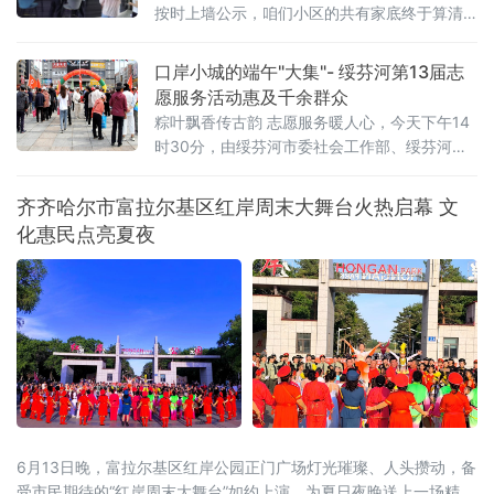
按时上墙公示，咱们小区的共有家底终于算清
了、管住了！"近日，随着一笔4万余元滞留资
金顺利划转至专用账户，湖南省醴陵市贰号公
口岸小城的端午"大集"- 绥芬河第13届志
馆小区一起物业侵占业主共有资产案得以解
愿服务活动惠及千余群众
决。这是醴陵市住房保障服务中心推动物业服
粽叶飘香传古韵 志愿服务暖人心，今天下午14
务突出问题专项整治的一个缩影。（工作人员
时30分，由绥芬河市委社会工作部、绥芬河镇
在贰号公馆核查公共收益台账）自全市物业服
联合举办、绥芬应急局、反诈中心、绥芬河镇
务领域集中整治行动启动以来，醴陵市住房保
所属11个社区及所属两个村及社会爱心团体参
齐齐哈尔市富拉尔基区红岸周末大舞台火热启幕 文
障服
与的第13届“情暖旗镇 大爱续航”志愿活动在市
化惠民点亮夏夜
旗镇广场启幕，来自社会各界及居民群众千余
人参加了活动。
6月13日晚，富拉尔基区红岸公园正门广场灯光璀璨、人头攒动，备
受市民期待的“红岸周末大舞台”如约上演，为夏日夜晚送上一场精彩