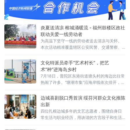
市黄鹤楼公园管理处，在武汉城市环线5858次
观光列车创新开展“流动楚韵•夜游江城”主题文
旅活动
炎夏送清凉 榕城涌暖流 - 福州鼓楼区政社
联动关爱一线劳动者
为高温下坚守一线的劳动者送去清凉与关怀。
本次活动精准覆盖辖区公安民警、交通警察、
城管队员、外卖骑手、网约车
文化特派员牵手“艺术村长”，把艺
术“种”进海岛乡村
7月18日，普陀区东港街道塘头村的海边比往常
热闹了许多。“塘潮市集”沿海岸线依次排开，美
食与海洋文创展位吸引了不少游客驻足。村道
里，中国美术学院的学生支起画架，为村民绘
边城喜剧脱口秀首演 绥芬河群众文化推陈
制肖像。文化礼堂内，鱼骨装饰手工体验台前
出新
围满了好奇的参与者。
四位扎根边城多年的文艺志愿者，围绕自身日
常生活与职业经历，用诙谐的方言段子和生活
化的台词，将百年口岸的市井烟火搬上舞台，