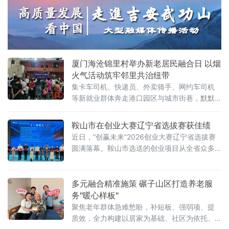
厦门海沧锦里村举办新老居民融合日 以烟
火气活动筑牢邻里共治纽带
集卡车司机、快递员、外卖骑手、网约车司机
等新就业群体奔走港口园区与城市街巷，默默
守护城市日常，却因日常奔波，成为身边熟悉
的“陌生人”，缺少邻里往来。为消融邻里隔阂，
鞍山市在创业大赛辽宁省选拔赛获佳绩
拉近新老居民距离，筑牢社区与新就业群体的
近日，“创赢未来”2026创业大赛辽宁省选拔赛
紧密纽带，6月27日，厦门市海沧区锦里村党委
圆满落幕。鞍山市选送的创业项目从全省众多
依托“邻里守望”项目，联动锦里大管家、贝乐幼
优质项目中脱颖而出，荣获一等奖1个、二等奖
儿园，在村幸福院举办“乐享游园趣 同心篝火
2个、优秀奖1个，充分彰显鞍山市创业创新工
夜”新老居民融
作的坚实成果与强劲活力。市人就中心荣获“优
多元融合精准施策 碾子山区打造养老服
秀组织奖”。
务"暖心样板"
聚焦老年群体急难愁盼，补短板、强弱项、提
质效，全力构建以居家为基础、社区为依托、