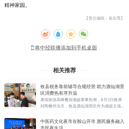
精神家园。
【责任编辑：崔岳莺】
将中经联播添加到手机桌面
相关推荐
攸县税务靠前辅导合规经营 助力酒仙湖景
区消费热有序升温
暑假旅游高峰叠加湘超赛事热潮，8月2日株洲
对阵郴州当天，攸县酒仙湖景区作为湘超主场
第二观赛点接待游客突破3000人次。避暑纳
凉、亲水游玩加上赛事助兴，点燃了酒仙湖畔
中医药文化夜市在鞍山开市 惠民服务融入
的消费热潮。
市民夜生活