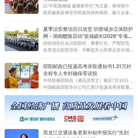
以“中医惠钢城 健康夜市行”为主题，将传统中
医药服务延伸至市民夜间休闲场景，吸引众多
群众参与体验。鞍山市中医院派出国家、省、
市级专家团队，走出诊室，来到一线，为群众
夏季治安整治百日攻坚 织密城乡立体防护
提供把脉问诊、健康咨询等公益服务。除本地
网 - 湖南醴陵启动“瓷城砺剑2026”专项行
专家外，活动还特邀中国中医科学院西苑医院
动
持续强化社会治安防控，重拳打击、严密防范
苏州医院重症医学
各类违法犯罪活动，不断提升人民群众安全感
和满意度，醴陵市公安局正式启动“瓷城砺剑
2026”专项整治行动，行动时间自8月3日起至
邵阳邮政已投递高考录取通知书1.31万封
10月30日。
全程专人专封确保零误投
中经联播邵阳讯（通讯员李文）截至7月30日，
中国邮政邵阳市分公司已累计投递高考录取通
知书1.31万封。今年高考季，邵阳邮政实行专
人、专区、单封、单交操作，确保每一封录取
通知书精准送达。邵阳邮政组建市、县两级专
项工作专班，统筹寄递全流程管理。邮件处理
环节开辟“绿色通道”，录取通知书及学生档案邮
件优先处理、单独封袋，在监控覆盖区域集中
黑龙江交通设备更新补贴申报实行“先到
逐袋扫描开拆、逐件扫描勾核、逐袋交接，严