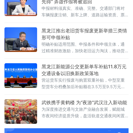
先得” 弄虚作假将被追回
禁上机分拣。末端投递环节实行
申报材料须真实、准确、完整。交通部门将对
车辆报废注销、新车上牌、道路运输资质、票
据凭证等环节开展全流程核查。对弄虚作假、
伪造材料、套取补贴的行为，将取消申
黑龙江推出老旧货车报废更新举措三类情
形可申领补贴
明确补贴适用范围、申报条件和申领主体，通
过精准财政激励，加快老旧运力淘汰，推动货
运行业绿色安全升级。黑龙江省交通运输厅副
厅长、新闻发言人杨楠介绍，开展老旧营运货
黑龙江新能源公交更新单车补贴11.8万元
车报废更新，是优化货运运力结构、减少尾气
交通设备以旧换新政策落地
污染、提升道路运输安全水平的重要举措。
营运货车实行报废与购置双重补贴，中型至重
2026年黑龙江省货车更新补贴政策延
型货车分档叠加后补贴额在3.5万至9.5万元之
间。本次政策结合高寒地域运输特点，针对老
旧公交和营运货车安全隐患大、污
武铁携手黄鹤楼 为“夜游”武汉注入新动能
为深度推进交通与文旅产业融合发展，赋能城
市夜间经济提质升级，盘活轨道交通夜间闲置
运力、拓展铁路客运服务外延，7月26日，中国
铁路武汉局集团有限公司党委宣传部联合武汉