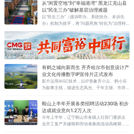
为边境城市文旅发展增添新亮点。此次脱口秀
从“闲置空地”到“幸福港湾” 黑龙江克山县
首秀，是绥芬河群众艺术馆继广场舞展演、合
以“民生三办”破解基层治理难题
唱比赛之后，在群众文艺创作领域的又一全新
以“民生三办”（接诉即办、系统快办、未诉先
探索，打破了传统文艺演出的固有模式。此次
办）机制为抓手，将“问题死角”转化为“治理样
演出由绥芬河市委宣传部、
板”，不仅破解了城市闲置空间利用难题，更探
索出一条以实干精神解锁基层治理的新路径。
有鹤之城向新而生 齐齐哈尔市创意设计产
业文化传播数字IP宣传片正式发布
影片运用AIGC技术，以IP形象齐小云、鹤小乐
为叙事主线，循迹生态风光、千年文脉、市井
烟火、产业升级的脉络徐徐铺陈。从灵鹤栖居
的生态画卷，到薪火相传的匠心坚守；从飘香
鞍山上半年开展各类招聘活动230场 初步
四方的烟火味道，到动能澎湃
达成就业意向1.2万人次
今年上半年，辽宁鞍山市各级人社部门紧抓企
业开工复产关键期和劳动者换岗流动高峰期，
市县同向发力，以“新春就业大集”“春暖钢都·强