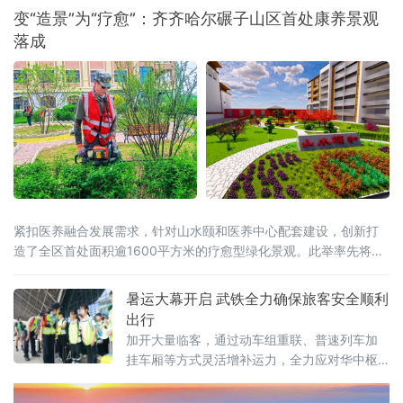
企护航”保用工促就业助振兴行动为抓手，开展
变“造景”为“疗愈”：齐齐哈尔碾子山区首处康养景观
线上线下各类招聘活动230场，累计参会企业
落成
7340家次，提供就业岗位11.36万个次，初步
达成就业意向1.2万人次。
紧扣医养融合发展需求，针对山水颐和医养中心配套建设，创新打
造了全区首处面积逾1600平方米的疗愈型绿化景观。此举率先将疗
愈景观理念融入当地园林建设，旨在以生态赋能补齐医养配套短
板，为区域医养结合事业注入绿色动能。据介绍，该项目建设改变
暑运大幕开启 武铁全力确保旅客安全顺利
了传统“重观赏、轻功能”的模式，围绕“医养融合、身心共愈”定位
出行
加开大量临客，通过动车组重联、普速列车加
挂车厢等方式灵活增补运力，全力应对华中枢
纽叠加客流。据了解，暑运期间，客流主要以
学