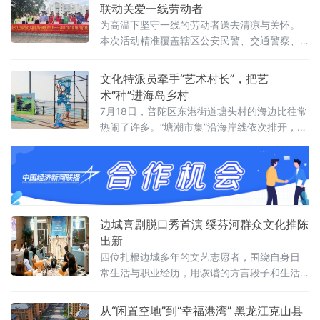
观光列车创新开展“流动楚韵•夜游江城”主题文
联动关爱一线劳动者
旅活动
为高温下坚守一线的劳动者送去清凉与关怀。
本次活动精准覆盖辖区公安民警、交通警察、
城管队员、外卖骑手、网约车
文化特派员牵手“艺术村长”，把艺
术“种”进海岛乡村
7月18日，普陀区东港街道塘头村的海边比往常
热闹了许多。“塘潮市集”沿海岸线依次排开，美
食与海洋文创展位吸引了不少游客驻足。村道
里，中国美术学院的学生支起画架，为村民绘
制肖像。文化礼堂内，鱼骨装饰手工体验台前
围满了好奇的参与者。
边城喜剧脱口秀首演 绥芬河群众文化推陈
出新
四位扎根边城多年的文艺志愿者，围绕自身日
常生活与职业经历，用诙谐的方言段子和生活
化的台词，将百年口岸的市井烟火搬上舞台，
为边境城市文旅发展增添新亮点。此次脱口秀
从“闲置空地”到“幸福港湾” 黑龙江克山县
首秀，是绥芬河群众艺术馆继广场舞展演、合