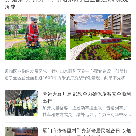
落成
紧扣医养融合发展需求，针对山水颐和医养中心配套建设，创新打
造了全区首处面积逾1600平方米的疗愈型绿化景观。此举率先将疗
愈景观理念融入当地园林建设，旨在以生态赋能补齐医养配套短
板，为区域医养结合事业注入绿色动能。据介绍，该项目建设改变
暑运大幕开启 武铁全力确保旅客安全顺利
了传统“重观赏、轻功能”的模式，围绕“医养融合、身心共愈”定位
出行
加开大量临客，通过动车组重联、普速列车加
挂车厢等方式灵活增补运力，全力应对华中枢
纽叠加客流。据了解，暑运期间，客流主要以
学
厦门海沧锦里村举办新老居民融合日 以烟