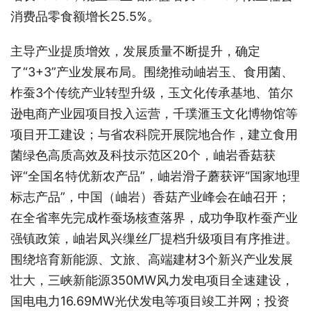
消费品零食额增长25.5%。
主导产业提质增效，发展质量不断提升，确定
了“3+3”产业发展布局。围绕推动岫岩玉、食用菌、
柞蚕3个传统产业转型升级，玉文化传承基地、笛尔
逊电商产业园项目投入运营，千璞滙玉文化博物馆等
项目开工建设；与省农科院开展院地合作，建立食用
菌绿色高质高效及科技示范区20个，岫岩香菇获
评“全国名特优新农产品”，岫岩滑子蘑获评“国家地理
标志产品”，中国（岫岩）香菇产业峰会在岫召开；
在全省率先完成柞蚕场核查落界，成功争取柞蚕产业
强镇政策，岫岩凤兴缫丝厂提档升级项目有序推进。
围绕培育新能源、文旅、高端建材3个新兴产业发展
壮大，三峡新能源350MW风力发电项目全速建设，
国电电力16.69MW光伏发电等项目竣工并网；投资