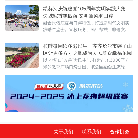
歌曲、模特秀等节目形式多样、亮点纷呈。演员们精神饱满、表演
绥芬河庆祝建党105周年文明实践大集：
投入，灵动舞姿展现红岸儿女昂扬风貌，动听歌声传递对家乡的热
边城粽香飘四海 文明新风润口岸
爱，赢得现场观众阵阵掌声与喝彩。作为富
融合民俗底蕴与口岸特色，打造新时代文明实
践端午盛会。宣教服务、民生帮扶、非遗文
创、文体互动融为一体，实现便民、惠民、乐
民一
校畔微园绘多彩民生，齐齐哈尔市碾子山
区让更多方寸之地成为人民群众幸福乐园
以“小切口”改善“大民生”，打造占地3000平方
米的教育广场口袋公园。该公园融合生态绿
化、文化传承与便民服务功能，织密城区“15分
钟生活圈”，成为破解校园周边治理难题、提升
群众幸福感的典范。精雕绿美空间，铺就生态
惠民底色碾子山区秉持“
关于我们
联系我们
合作机会