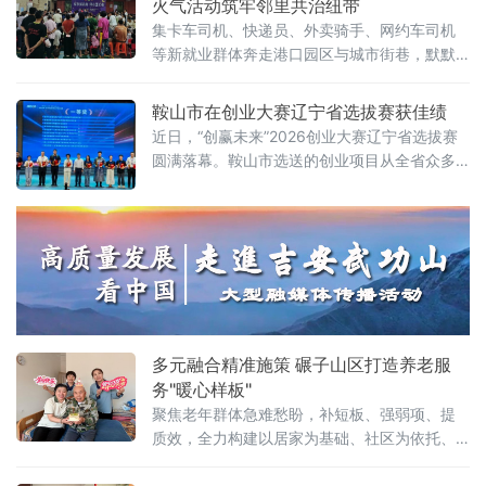
火气活动筑牢邻里共治纽带
集卡车司机、快递员、外卖骑手、网约车司机
等新就业群体奔走港口园区与城市街巷，默默
守护城市日常，却因日常奔波，成为身边熟悉
的“陌生人”，缺少邻里往来。为消融邻里隔阂，
鞍山市在创业大赛辽宁省选拔赛获佳绩
拉近新老居民距离，筑牢社区与新就业群体的
近日，“创赢未来”2026创业大赛辽宁省选拔赛
紧密纽带，6月27日，厦门市海沧区锦里村党委
圆满落幕。鞍山市选送的创业项目从全省众多
依托“邻里守望”项目，联动锦里大管家、贝乐幼
优质项目中脱颖而出，荣获一等奖1个、二等奖
儿园，在村幸福院举办“乐享游园趣 同心篝火
2个、优秀奖1个，充分彰显鞍山市创业创新工
夜”新老居民融
作的坚实成果与强劲活力。市人就中心荣获“优
秀组织奖”。
多元融合精准施策 碾子山区打造养老服
务"暖心样板"
聚焦老年群体急难愁盼，补短板、强弱项、提
质效，全力构建以居家为基础、社区为依托、
机构为补充、医养深度融合的现代化养老服务
体系，以实打实的民生成果，让老年人晚年生