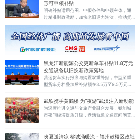
形可申领补贴
明确补贴适用范围、申报条件和申领主体，通
过精准财政激励，加快老旧运力淘汰，推动货
运行业绿色安全升级。黑龙江省交通运输厅副
厅长、新闻发言人杨楠介绍，开展老旧营运货
车报废更新，是优化货运运力结构、减少尾气
污染、提升道路运输安全水平的重要举措。
2026年黑龙江省货车更新补贴政策延
黑龙江新能源公交更新单车补贴11.8万元
交通设备以旧换新政策落地
营运货车实行报废与购置双重补贴，中型至重
型货车分档叠加后补贴额在3.5万至9.5万元之
间。本次政策结合高寒地域运输特点，针对老
旧公交和营运货车安全隐患大、污
武铁携手黄鹤楼 为“夜游”武汉注入新动能
为深度推进交通与文旅产业融合发展，赋能城
市夜间经济提质升级，盘活轨道交通夜间闲置
运力、拓展铁路客运服务外延，7月26日，中国
铁路武汉局集团有限公司党委宣传部联合武汉
市黄鹤楼公园管理处，在武汉城市环线5858次
炎夏送清凉 榕城涌暖流 - 福州鼓楼区政社