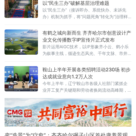
以“民生三办”破解基层治理难题
唱比赛之后，在群众文艺创作领域的又一全新
以“民生三办”（接诉即办、系统快办、未诉先
探索，打破了传统文艺演出的固有模式。此次
办）机制为抓手，将“问题死角”转化为“治理样
演出由绥芬河市委宣传部、
板”，不仅破解了城市闲置空间利用难题，更探
索出一条以实干精神解锁基层治理的新路径。
有鹤之城向新而生 齐齐哈尔市创意设计产
业文化传播数字IP宣传片正式发布
影片运用AIGC技术，以IP形象齐小云、鹤小乐
为叙事主线，循迹生态风光、千年文脉、市井
烟火、产业升级的脉络徐徐铺陈。从灵鹤栖居
的生态画卷，到薪火相传的匠心坚守；从飘香
鞍山上半年开展各类招聘活动230场 初步
四方的烟火味道，到动能澎湃
达成就业意向1.2万人次
今年上半年，辽宁鞍山市各级人社部门紧抓企
业开工复产关键期和劳动者换岗流动高峰期，
市县同向发力，以“新春就业大集”“春暖钢都·强
企护航”保用工促就业助振兴行动为抓手，开展
线上线下各类招聘活动230场，累计参会企业
7340家次，提供就业岗位11.36万个次，初步
达成就业意向1.2万人次。
变“造景”为“疗愈”：齐齐哈尔碾子山区首处康养景观