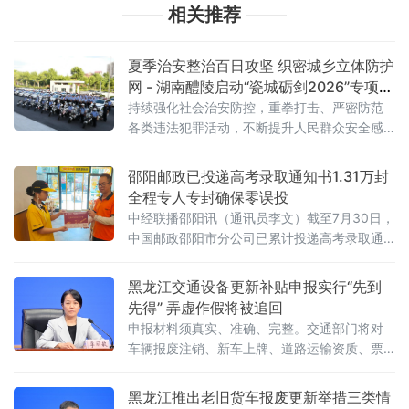
相关推荐
夏季治安整治百日攻坚 织密城乡立体防护
网 - 湖南醴陵启动“瓷城砺剑2026”专项行
动
持续强化社会治安防控，重拳打击、严密防范
各类违法犯罪活动，不断提升人民群众安全感
和满意度，醴陵市公安局正式启动“瓷城砺剑
2026”专项整治行动，行动时间自8月3日起至
邵阳邮政已投递高考录取通知书1.31万封
10月30日。
全程专人专封确保零误投
中经联播邵阳讯（通讯员李文）截至7月30日，
中国邮政邵阳市分公司已累计投递高考录取通
知书1.31万封。今年高考季，邵阳邮政实行专
人、专区、单封、单交操作，确保每一封录取
黑龙江交通设备更新补贴申报实行“先到
通知书精准送达。邵阳邮政组建市、县两级专
先得” 弄虚作假将被追回
项工作专班，统筹寄递全流程管理。邮件处理
申报材料须真实、准确、完整。交通部门将对
环节开辟“绿色通道”，录取通知书及学生档案邮
车辆报废注销、新车上牌、道路运输资质、票
件优先处理、单独封袋，在监控覆盖区域集中
据凭证等环节开展全流程核查。对弄虚作假、
逐袋扫描开拆、逐件扫描勾核、逐袋交接，严
伪造材料、套取补贴的行为，将取消申
黑龙江推出老旧货车报废更新举措三类情
禁上机分拣。末端投递环节实行