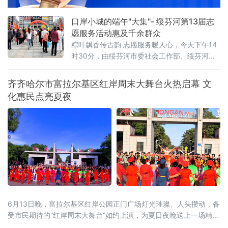
务领域集中整治行动启动以来，醴陵市住房保
障服
口岸小城的端午"大集"- 绥芬河第13届志
愿服务活动惠及千余群众
粽叶飘香传古韵 志愿服务暖人心，今天下午14
时30分，由绥芬河市委社会工作部、绥芬河镇
联合举办、绥芬应急局、反诈中心、绥芬河镇
所属11个社区及所属两个村及社会爱心团体参
齐齐哈尔市富拉尔基区红岸周末大舞台火热启幕 文
与的第13届“情暖旗镇 大爱续航”志愿活动在市
化惠民点亮夏夜
旗镇广场启幕，来自社会各界及居民群众千余
人参加了活动。
6月13日晚，富拉尔基区红岸公园正门广场灯光璀璨、人头攒动，备
受市民期待的“红岸周末大舞台”如约上演，为夏日夜晚送上一场精彩
的文化盛宴。活动现场氛围热烈，本土文艺团体轮番登台，舞蹈、