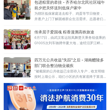
包进粽里的牵挂 - 齐齐哈尔北民社区端午
活更有温度、质感与保障。创新助餐模式，办
前夕把关怀送到低保户家中
好民生实事。 助餐服务推行"政府主导+社会参
为辖区低保家庭送去粽子、鸡蛋等节日物资，
与+市场运营"模式，实行"普惠+特惠"分级服
并逐户上门了解困难群众生活需求。志愿者们
务，按年龄、困难类型落实阶梯
备齐糯米、粽叶、蜜枣等食材，分工协作包制
粽子。包粽过程中，志愿者向居民介绍端午民
传承屈子爱国魂 粽香漫溯高铁旅途
俗由来，现场气氛热烈。粽子蒸煮完成后
6月17日，由武汉客运段凤舞楚天乘务组值乘的
G1005次列车驰骋华夏大地，途经汨罗江畔这
片承载着厚重端午文化与爱国情怀的热土，一
场以“美好旅途，‘粽’享端午”为主题的文化互动
活动温情上演。
四万元公共收益"失踪"之后 - 湖南醴陵多
部门联合整治物业顽疾
"被截留的公共收益已全部存入专户，收支明细
按时上墙公示，咱们小区的共有家底终于算清
了、管住了！"近日，随着一笔4万余元滞留资
金顺利划转至专用账户，湖南省醴陵市贰号公
馆小区一起物业侵占业主共有资产案得以解
决。这是醴陵市住房保障服务中心推动物业服
务突出问题专项整治的一个缩影。（工作人员
在贰号公馆核查公共收益台账）自全市物业服