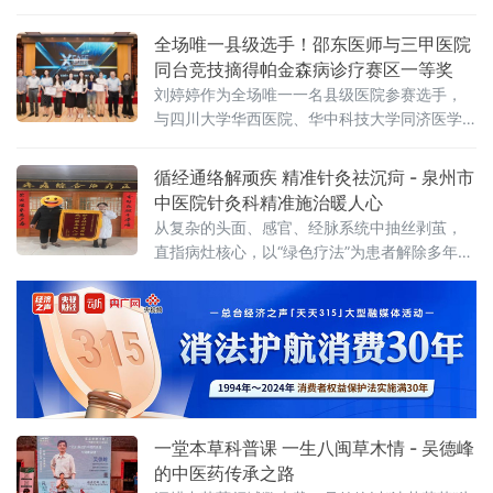
卒中专科联盟基层卒中防治工作大会在北京开
同老人来到邵
幕，邵东市人民医院作为国家卫生健康委百万
全场唯一县级选手！邵东医师与三甲医院
减残工程"健康中国 中风识别"行动试点实施单
同台竞技摘得帕金森病诊疗赛区一等奖
位受邀作经验交流，其牵头探索的全国首个县
刘婷婷作为全场唯一一名县级医院参赛选手，
域多部门联发卒中防控五年规划获国家卫生健
与四川大学华西医院、华中科技大学同济医学
康委百万减残办公室主任曹雷肯定。会上，邵
院附属协和医院、中南大学湘雅三医院等多家
东市人民医院神经内科主任赵琼以三
知名三甲医院青年医师同台竞技，助力团队斩
循经通络解顽疾 精准针灸祛沉疴 - 泉州市
获区域赛一等奖，成功晋级全国半决赛。本次
中医院针灸科精准施治暖人心
赛事聚焦帕金森病领域，旨在锤炼青年医师临
从复杂的头面、感官、经脉系统中抽丝剥茧，
床诊疗思维，推动国内相关
直指病灶核心，以“绿色疗法”为患者解除多年顽
疾，彰显了传统医学在当代的独特优势与强大
一堂本草科普课 一生八闽草木情 - 吴德峰
的中医药传承之路