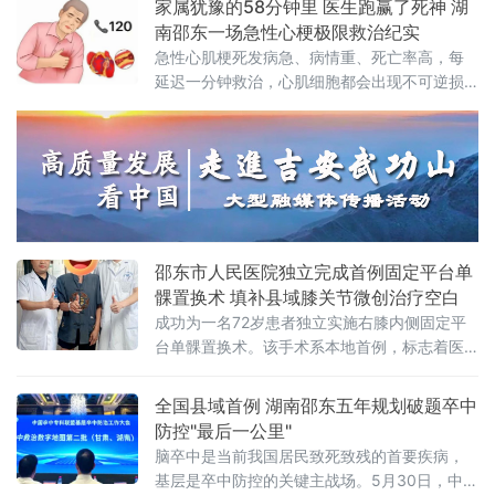
家属犹豫的58分钟里 医生跑赢了死神 湖
险。几个月前，杨阿姨因糖尿病足辗转求医后
南邵东一场急性心梗极限救治纪实
转入邵东市人民医院内分泌风湿免疫科，入院
急性心肌梗死发病急、病情重、死亡率高，每
时病情危重，面临植皮甚至截趾的可能。接诊
延迟一分钟救治，心肌细胞都会出现不可逆损
团队第一时间完善系统检查，从血糖精细化调
伤。近日，湖南省邵东市一名58岁突发急性心
控、感染源头控制到下肢血供全面评
梗患者，在家属起初拒绝手术的情况下，经邵
东市中医医院院前急救团队与胸痛中心多学科
医护人员58分钟极限接力，成功植入心脏支
架，从死亡线上被拉回。6月9日15时23分，邵
东市120急救中心接到求助：杨桥镇居民曾大叔
突发胸痛超30分钟，疼痛难忍。邵东市中医医
邵东市人民医院独立完成首例固定平台单
院
髁置换术 填补县域膝关节微创治疗空白
成功为一名72岁患者独立实施右膝内侧固定平
台单髁置换术。该手术系本地首例，标志着医
院在膝关节骨性关节炎阶梯化精准治疗领域取
得重要突破，填补了县域内单间室病变微创手
全国县域首例 湖南邵东五年规划破题卒中
术治疗的空白。患者胡老伯因右膝反复剧痛多
防控"最后一公里"
年，近期疼痛加剧并出现右腿伸直障碍，严重
脑卒中是当前我国居民致死致残的首要疾病，
影响行走和日常生活。此前，他曾尝试多种保
基层是卒中防控的关键主战场。5月30日，中国
守治疗，效果均不理想。经多方了解，家属陪