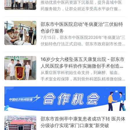
推动优质中医药资源下沉基层，提升县域中医
药服务能力，让群众就近享受高水平诊疗服
务。邵东市中医医院党委副书记、院长赵勇当
日上午，揭牌与授牌仪式在邵东市中医医院举
邵东市中医医院启动“冬病夏治”三伏贴特
行。湖南省中西医结合医院社会医学部部长黄
色诊疗服务
上
7月15日，邵东市中医医院2026年“冬病夏治”三
伏贴特色疗法正式启动。邵东市政府副市长曾
会林赴现场调研活动开展情况，邵东市中医医
院党委书记尹超平，党委副书记、院长赵勇，
16岁少女六楼坠落五天康复出院 - 邵东市
党委委员、副院长李卫平陪同。活动现场，前
人民医院多学科协作实施微创手术创造生
来预约贴敷的市民络绎不绝，医护人员细致地
命奇迹
从重症医学科初始生命支持，到麻醉、输血、
为群众辨证体质、精准取穴、规范敷贴，并耐
手术室全程保障，再到骨外科团队精准微创操
心讲解三伏贴适应症、敷贴时长及饮食禁忌，
作，各环节紧密衔接，共同构筑起区域创伤患
引导大家科学开展“冬病夏治”调理。曾会林详细
者的生命防线
邵东市首例卒中康复患者成功下转 医共体
分级诊疗实现“家门口康复”新突破