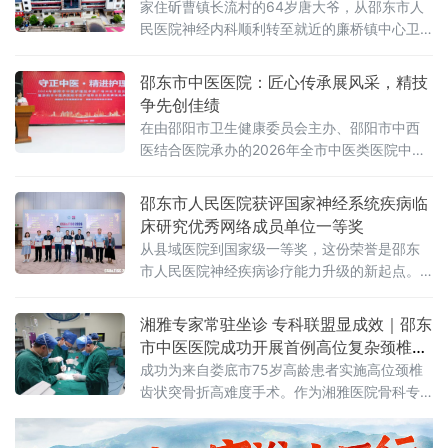
家住斫曹镇长流村的64岁唐大爷，从邵东市人
民医院神经内科顺利转至就近的廉桥镇中心卫
生院康复科，接受后续康复治疗。此次转诊是
廉桥镇中心卫生院作为市人民医院卒中分中心
邵东市中医医院：匠心传承展风采，精技
承接的首例上级医院下转康复病例，不仅标志
争先创佳绩
着卒中分中心从急性期救治向康复期管理延伸
在由邵阳市卫生健康委员会主办、邵阳市中西
迈出实质性步伐，也意味着邵东市紧密型医共
医结合医院承办的2026年全市中医类医院中医
体分级诊疗协同机制顺畅落地，“市级医院救
护理职业技能竞赛中斩获多项荣誉。本次竞赛
治、家门口康复”的便民模式在基层进
以“匠心传承，精技争先”为主题，汇聚全市各中
邵东市人民医院获评国家神经系统疾病临
医医疗机构护理骨干同台竞技、切磋本领，本
床研究优秀网络成员单位一等奖
次竞赛，深入推进中医药传承创新发展，规范
从县域医院到国家级一等奖，这份荣誉是邵东
中医护理技术操作。竞赛设置艾条灸、平衡火
市人民医院神经疾病诊疗能力升级的新起点。
罐、铜砭刮痧、耳穴疗法、中药贴
该院将继续依托国家级平台深耕学科建设，把
更加规范、前沿的医疗服务留在本地，切实提
湘雅专家常驻坐诊 专科联盟显成效｜邵东
升群众就医获得感
市中医医院成功开展首例高位复杂颈椎骨
折手术
成功为来自娄底市75岁高龄患者实施高位颈椎
齿状突骨折高难度手术。作为湘雅医院骨科专
科联盟合作医院，我院持续引入省级顶尖医疗
资源，湘雅医院唐举玉教授专家团队每周一至