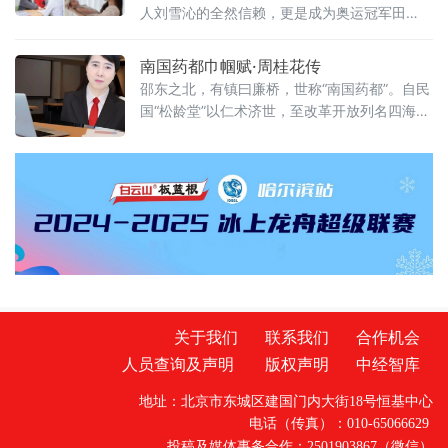
人刘雪沁的全然信赖，更是成为奥运冠军田
卿、龙清泉夫妇等众多家庭的首选。在这里，
每一位孕妈都能拥有“有人陪、有专家护”的温馨
南国药都巾帼赋·周桂花传
孕产体验。
邵东之北，有镇曰廉桥，世称“南国药都”。自民
国“松龄堂”以仁术济世，至改革开放列名四海药
市，百载商脉，薪火相传。时有女杰周氏桂花
者，甲辰岁（1964）生于石山寒门，戊戌年
（2019）荣膺“全国巾帼建功标兵”，开邵东女
子获此殊荣之先，诚可谓“药都毓秀，巾帼流
芳”。周氏少时家贫，身为长女，十七辍学，入
光陂公社磨镜为业。月俸二十钱，尽献堂前以
分亲忧。及笄归廉桥友爱村，
关于我们
联系我们
合作机会
人员查询及声明
版权声明
中经智库
地址：北京市东城区建国门内大街18号恒基中心
电话（传真）：010-65066629
投稿及媒体事务合作：2501903867（微信）