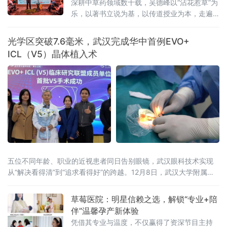
深耕中草药领域数十载，吴德峰以“沾花惹草”为
乐，以著书立说为基，以传道授业为本，走遍
福建各地讲台，带徒授课育英才，让闽地本草
的芬芳飘向千家万户。
光学区突破7.6毫米，武汉完成华中首例EVO+
ICL（V5）晶体植入术
五位不同年龄、职业的近视患者同日告别眼镜，武汉眼科技术实现
从“解决看得清”到“追求看得好”的跨越。12月8日，武汉大学附属爱
尔眼科医院手术室内，随着该院副院长张青松完成当天最后一例晶
体植入操作，华中地区首例EVO+ ICL（V5）晶体植入术圆满成功。
草莓医院：明星信赖之选，解锁“专业+陪
这项全球近视矫正领域的前沿技术，将其光学区直径范围从4.9-
伴”温馨孕产新体验
5.8mm增至5.0-6.1mm，暗瞳覆盖值提升至7.6
凭借其专业与温度，不仅赢得了资深节目主持