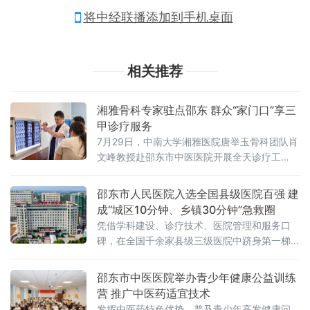
将中经联播添加到手机桌面
相关推荐
湘雅骨科专家驻点邵东 群众“家门口”享三
甲诊疗服务
7月29日，中南大学湘雅医院唐举玉骨科团队肖
文峰教授赴邵东市中医医院开展全天诊疗工
作。这是该院与湘雅医院共建中西医同质化骨
科联盟以来，常态化专家驻点服务的日常一
邵东市人民医院入选全国县级医院百强 建
幕。上午门诊时段，肖文峰教授接诊多名骨关
成“城区10分钟、乡镇30分钟”急救圈
节病患者，结合病史、影像资料与中医辨证思
凭借学科建设、诊疗技术、医院管理和服务口
路，逐一制定个体化方案，涵盖保守治疗、手
碑，在全国千余家县级三级医院中跻身第一梯
术干预及康复调养。不少患者表示，以往赴长
队。邵东市人民医院始建于1952年，是一所三
沙挂湘雅专家号需提前抢号、往返奔波，如今
级乙等综合医院，纳入国家“千县工程”重点建设
邵东市中医医院举办青少年健康公益训练
专家定期
医院和全国公立医院党建示范医院。医院现有
营 推广中医药适宜技术
开放床位1390张，2025年门急诊量接近68万
发挥中医药特色优势，普及青少年高发健康问