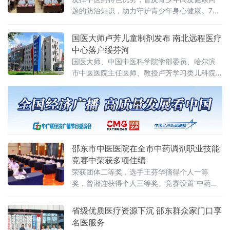
人次，综合救治
题的防治知识，助力守护青少年身心健康。7月
25日，训练营正式开班。医院党委委员、副院
长佘正军出席开班仪式并致辞，介绍医院中医
国医大师卢芳儿童制剂发布 南北远程医疗
药服务特色及青少年健康干预工作成效，强调
中心落户绥芬河
中医适宜技术在青少年健康管理中的独特作
国医大师、中国中医科学院学部委员、哈尔滨
用。党委委员、副院
市中医医院主任医师、教授卢芳学习类儿科院
内制剂“益智颗粒”发布暨海南博鳌贝丽菲尔超级
健康抗衰医学远程会诊中心、卢芳国医大师工
作站益智门诊揭牌仪式在黑龙江省绥芬河市人
民医院举行。
邵东市中医医院在全市中药调剂职业技能
竞赛中荣获多项佳绩
荣获团体二等奖，选手王芬华摘得个人一等
奖，曾湘连获得个人三等奖。竞赛设置“中药饮
片处方审方”“中药饮片辨识”“中药饮片调剂”
省级优质医疗资源下沉 邵东群众家门口享
名医服务