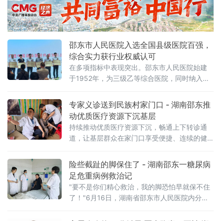
周五长期驻院坐诊，让周边县市患者足不出县
域，即可在家门口享受省级三甲医院的高水平
诊疗服务。家住娄底市的罗爷爷，今年75岁，
邵东市人民医院入选全国县级医院百强，
综合实力获行业权威认可
在多项指标中表现突出。邵东市人民医院始建
于1952年，为三级乙等综合医院，同时纳入国
家“千县工程”重点建
专家义诊送到民族村家门口 - 湖南邵东推
动优质医疗资源下沉基层
持续推动优质医疗资源下沉，畅通上下转诊通
道，让基层群众在家门口享受便捷、连续的健
康服务。
险些截趾的脚保住了 - 湖南邵东一糖尿病
足危重病例救治记
"要不是你们精心救治，我的脚恐怕早就保不住
了！"6月16日，湖南省邵东市人民医院内分泌
风湿免疫科收到一面锦旗，送旗人杨阿姨数月
前曾因糖尿病足病情危重，一度面临截趾风