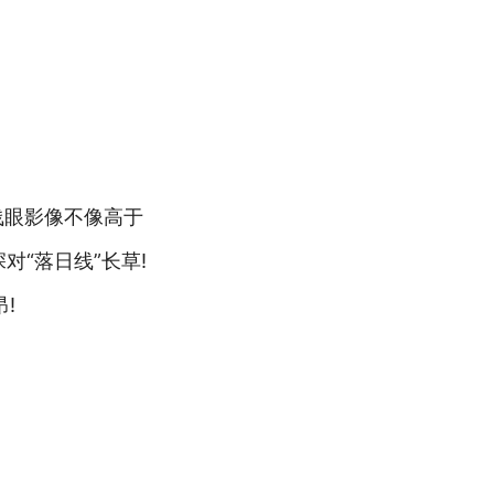
浅眼影像不像高于
“落日线”长草!
!