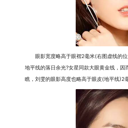
眼影宽度略高于眼褶2毫米(右图虚线的位
地平线的落日余光?女星同款大眼黄金线，因而
瞧，刘雯的眼影高度也略高于眼皮(地平线)2