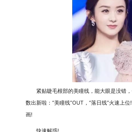
紧贴睫毛根部的美瞳线，能大眼是没错，
数出新啦：“美瞳线”OUT，“落日线”火速
画!
快速解惑!