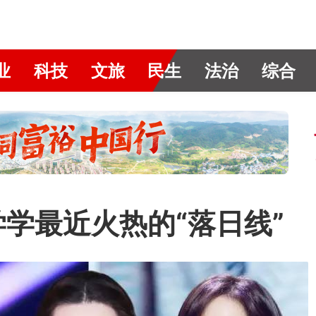
业
科技
文旅
民生
法治
综合
来学学最近火热的“落日线”