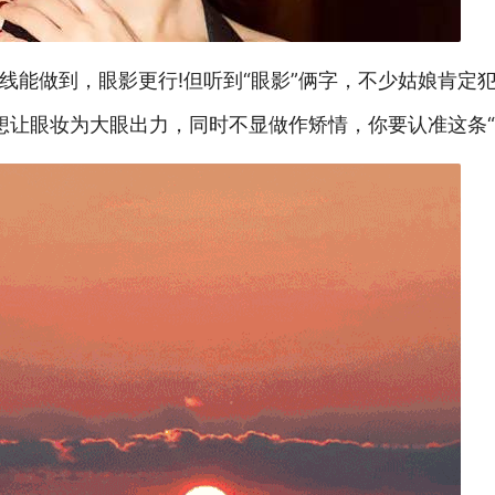
线能做到，眼影更行!但听到“眼影”俩字，不少姑娘肯定
想让眼妆为大眼出力，同时不显做作矫情，你要认准这条“落