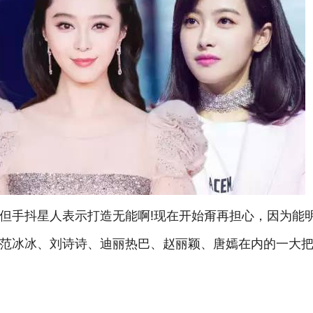
但手抖星人表示打造无能啊!现在开始甭再担心，因为能
上位!范冰冰、刘诗诗、迪丽热巴、赵丽颖、唐嫣在内的一大