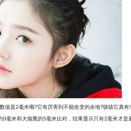
数值是2毫米嘞?它有厉害到不能改变的余地?咳咳它真有
的0毫米和大烟熏的5毫米比对，结果显示只有2毫米才是