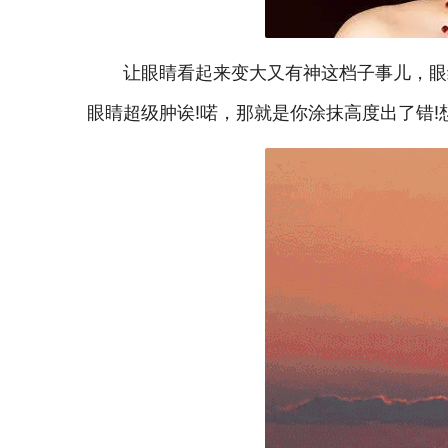
让眼睛看起来变大又有神这档子事儿，眼
眼睛超级肿诶!喏，那就是你涂抹高度出了错!