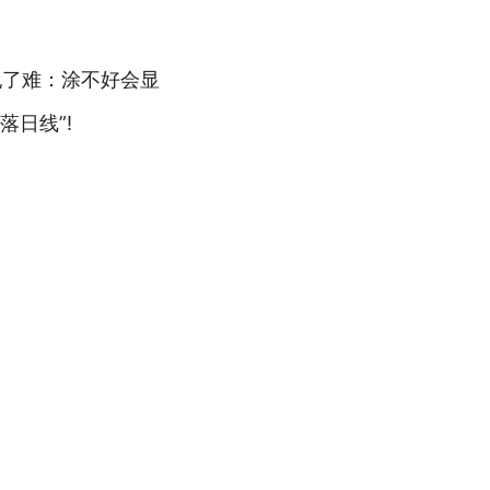
犯了难：涂不好会显
日线”!