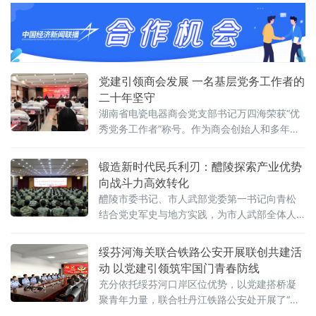
立105周年大会上的重要讲话精神。全体党员、
干部职工参加学习。会议指出，习近平总书记
在庆祝中国共产党成立105周年大会上的重要讲
话，全面回顾了中国共产党105年来团结带领中
国人民不懈奋斗的光辉历程和伟大成就，深刻
党建引领商会发展 一名基层党务工作者的
总结了中国共产
二十年坚守
湖南省电瓷电器商会党支部书记万四海荣获“优
秀党务工作者”称号。作为商会创始人和多年的
党务工作带头人，万四海以持续二十年的坚
守，探索出一条以高质量党建赋能行业商会发
锻造新时代民兵利刃：醴陵探索产业优势
展的实践路径。万四海投身湖南省电瓷电器行
向战斗力高效转化
业商会工作已有二十年，先后担任醴陵电瓷电
醴陵市委书记、市人武部党委第一书记向青松
器行业商会和湖南省电瓷电器行业商会会长共
结合党史军史与地方实践，为市人武部全体人
十六年，担任执行会长四年。在长期
员及醴陵、攸县、炎陵三地基干民兵，深入阐
释了民兵队伍“因何而建、为谁而战、走向何
绥芬河海关联合铁路公安开展联创共建活
方”的时代命题，引发强烈共鸣。向青松指出，
动 以党建引领筑牢国门青春防线
中国民兵是中国共产党亲手缔造的人民武装力
充分依托绥芬河口岸区位优势，以党建搭桥凝
量，其根脉深植于工农运动烽火，在革命战争
聚青年力量，联合牡丹江铁路公安处开展了“迎
年
七一、强党性、筑忠诚”联创共建主题活动，通