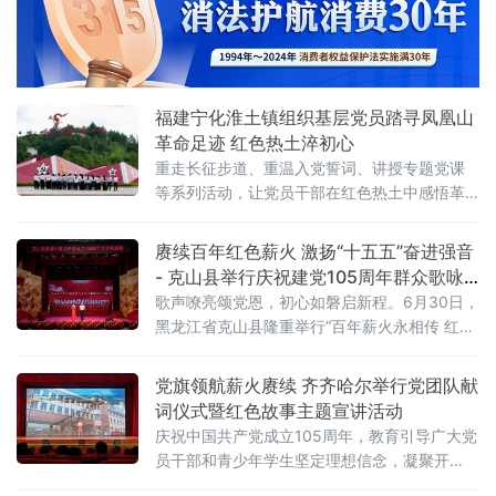
实、树形象，奋力推进全省法院工作高质量发
展”为题，为全体干警讲
福建宁化淮土镇组织基层党员踏寻凤凰山
革命足迹 红色热土淬初心
重走长征步道、重温入党誓词、讲授专题党课
等系列活动，让党员干部在红色热土中感悟革
命精神、淬炼党性修养、筑牢信仰根基，推动
红色基因传承转化为实干担当的生动实践。活
赓续百年红色薪火 激扬“十五五”奋进强音
动中，全体党员沿着红军当年行军路线缓步前
- 克山县举行庆祝建党105周年群众歌咏
行，踏寻革命足迹、漫步红色老街，实
展演
歌声嘹亮颂党恩，初心如磐启新程。6月30日，
黑龙江省克山县隆重举行“百年薪火永相传 红心
向党启新程”大合唱展演，庆祝中国共产党成立
105周年。县党政负责同志、各条战线党员干部
党旗领航薪火赓续 齐齐哈尔举行党团队献
群众代表、老党员及企业家代表等共同观看演
词仪式暨红色故事主题宣讲活动
出，在激昂旋律中重温光辉党史，凝聚奋进力
庆祝中国共产党成立105周年，教育引导广大党
量。当日下午，展演在雄壮有力的歌声中拉开
员干部和青少年学生坚定理想信念，凝聚开
帷幕。10支参演队伍涵盖机关、教育、卫健、
启“十五五”发展新局强大精神合力。