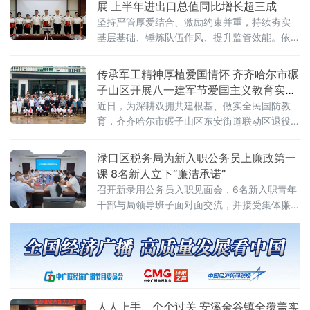
展 上半年进出口总值同比增长超三成
坚持严管厚爱结合、激励约束并重，持续夯实
基层基础、锤炼队伍作风、提升监管效能。依
托“关企面对面”常态
传承军工精神厚植爱国情怀 齐齐哈尔市碾
子山区开展八一建军节爱国主义教育实践
活动
近日，为深耕双拥共建根基、做实全民国防教
育，齐齐哈尔市碾子山区东安街道联动区退役
军人事务局，依托军工文化园、炮弹主题博物
馆红色实景阵地，开展“传承军工精神 厚植爱国
渌口区税务局为新入职公务员上廉政第一
情怀”沉浸式爱国主义教育实践活动。
课 8名新人立下“廉洁承诺”
召开新录用公务员入职见面会，6名新入职青年
干部与局领导班子面对面交流，并接受集体廉
政谈话，在入职伊始明确廉洁从税底线。见面
会上，新入职青年逐一自我介绍，结合专业特
长交流工作打算。大家表示将尽快完成从学生
到税务干部的身份转变，主动向身边前辈请教
学习，立足纳税服务、税源管理等一线岗位踏
实履职。集体廉政谈话环节，渌口区税务局领
人人上手、个个过关 安溪金谷镇全覆盖实