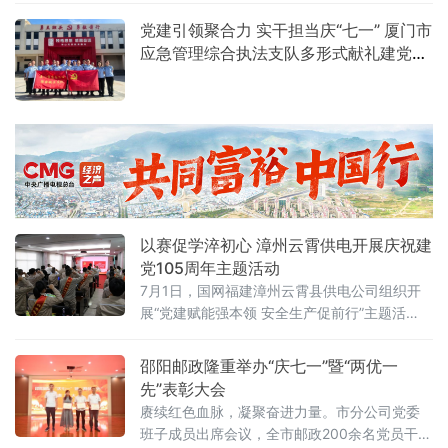
过实地研学、互学互鉴，进一步强化青年思想
党建引领聚合力 实干担当庆“七一” 厦门市
引领，夯实国门一线思想根基。
应急管理综合执法支队多形式献礼建党
105周年
以赛促学淬初心 漳州云霄供电开展庆祝建
党105周年主题活动
7月1日，国网福建漳州云霄县供电公司组织开
展“党建赋能强本领 安全生产促前行”主题活
动，热烈庆祝中国共产党成立105周年。活动涵
盖党性教育、先锋表彰、经验分享、知识竞赛
邵阳邮政隆重举办“庆七一”暨“两优一
多重内容，以党建引领筑牢安全生产防线，激
先”表彰大会
励全体党员守初心、担使命、保安全。活动由
赓续红色血脉，凝聚奋进力量。市分公司党委
该公司总经理、党委副书记黄明领誓，参会党
班子成员出席会议，全市邮政200余名党员干部
员面向党旗重温入党誓词，铿锵有力的誓词回