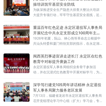
导围绕基层税务岗位风
操培训筑牢基层安全防线
为纵深推进安全生产隐患大排查大整治大培训
大提升专项行动，牢牢守住基层安全底线，近
期，福建省泉州市安溪县金谷镇分两批次开展
全覆盖安全生产专题培训暨消防实战演练，同
重温百年红色足迹 永定区退役军人事务局
步配套文物建筑安全专项实训
开展纪念中共永定支部成立100周年主题
党日
1926年初夏，阮山、林心尧等革命志士根据中
共汕头特委和厦门特别支部的指示，在永定湖
雷上南村万源楼成立了中共永定支部，推选阮
山为支部书记。这是福建省第一个农村党支
闽西英烈事迹宣讲走进长汀 永定区在红色
部，也是闽西第一
教育中对标提升褒扬工作
永定区退役军人事务局组织业务骨干参加活
动，并在沉浸式红色教育中开展对标学习，为
提升本地英烈褒扬纪念工作积累经验。永定区
退役军人事务局局长
深学笃行建党105周年讲话精神 永定退役
军人事务局聚力服务老区发展
7月13日，福建省龙岩市永定区退役军人事务局
召开党组理论学习中心组（扩大）学习会，专
题学习研讨习近平总书记在庆祝中国共产党成