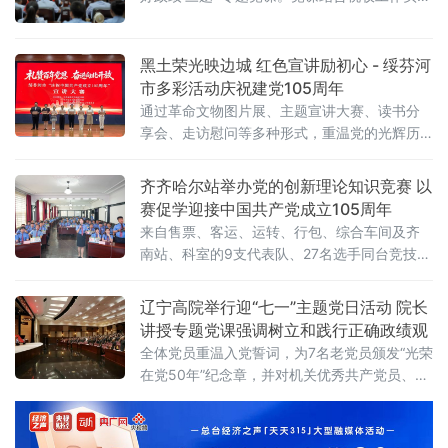
际，围绕正确政绩观的时代内涵、实践要求展
开交流，引导全体党员干部坚持实事求是、务
实担当，把为民惠企
黑土荣光映边城 红色宣讲励初心 - 绥芬河
市多彩活动庆祝建党105周年
通过革命文物图片展、主题宣讲大赛、读书分
享会、走访慰问等多种形式，重温党的光辉历
史，传承红色基因，凝聚奋进力量。6月30
日，“黑土荣光 薪火相传——黑龙江革命文物图
齐齐哈尔站举办党的创新理论知识竞赛 以
片展”在绥芬河市博物馆正式开展。展览由东北
赛促学迎接中国共产党成立105周年
烈士纪念馆、绥芬河市委组织部
来自售票、客运、运转、行包、综合车间及齐
南站、科室的9支代表队、27名选手同台竞技，
通过以赛促学、以学促行，持续深化党的创新
理论武装走深走实。此次竞赛设置必答题、抢
辽宁高院举行迎“七一”主题党日活动 院长
答题、风险题及加赛题四个环节，内容涵盖党
讲授专题党课强调树立和践行正确政绩观
史基础知识、党的二十大及二十届
全体党员重温入党誓词，为7名老党员颁发“光荣
在党50年”纪念章，并对机关优秀共产党员、优
秀党务工作者和先进基层党组织进行表彰。省
高级人民法院党组书记、院长葛迪出席活动，
并以“树立和践行正确政绩观，打基础、抓落