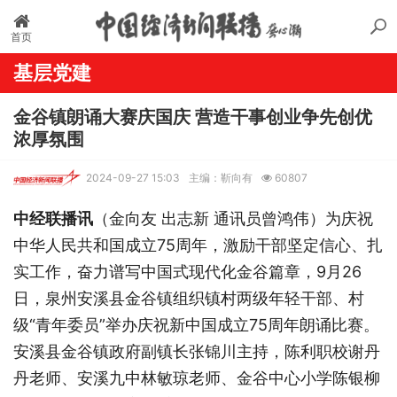
首页
基层党建
金谷镇朗诵大赛庆国庆 营造干事创业争先创优
浓厚氛围
2024-09-27 15:03
主编：靳向有
60807
中经联播讯
（金向友 出志新 通讯员曾鸿伟）为庆祝
中华人民共和国成立75周年，激励干部坚定信心、扎
实工作，奋力谱写中国式现代化金谷篇章，9月26
日，泉州安溪县金谷镇组织镇村两级年轻干部、村
级“青年委员”举办庆祝新中国成立75周年朗诵比赛。
安溪县金谷镇政府副镇长张锦川主持，陈利职校谢丹
丹老师、安溪九中林敏琼老师、金谷中心小学陈银柳