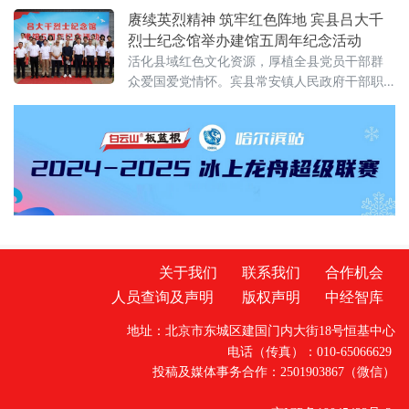
公安
赓续英烈精神 筑牢红色阵地 宾县吕大千
烈士纪念馆举办建馆五周年纪念活动
活化县域红色文化资源，厚植全县党员干部群
众爱国爱党情怀。宾县常安镇人民政府干部职
工、爱心捐赠企业、宾县大千中学师生代表、
烈士后人及村民代表齐聚现场，共同参与庄重
肃穆的纪念仪式。纪念仪式在雄壮的国歌声中
拉开帷幕，全体人员整齐肃
关于我们
联系我们
合作机会
人员查询及声明
版权声明
中经智库
地址：北京市东城区建国门内大街18号恒基中心
电话（传真）：010-65066629
投稿及媒体事务合作：2501903867（微信）