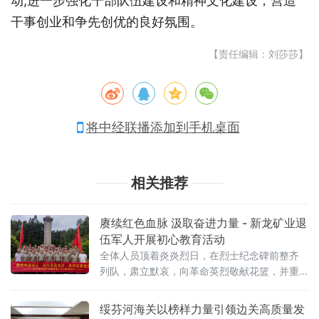
动,进一步强化干部队伍建设和精神文化建设，营造
干事创业和争先创优的良好氛围。
【责任编辑：刘莎莎】
将中经联播添加到手机桌面
相关推荐
赓续红色血脉 汲取奋进力量 - 新龙矿业退
伍军人开展初心教育活动
全体人员顶着炎炎烈日，在烈士纪念碑前整齐
列队，肃立默哀，向革命英烈敬献花篮，并重
温军人誓词。随后，大家缓步绕行烈士墓区，
表达对先烈的崇高敬意和深切追思。在雷打石
绥芬河海关以榜样力量引领边关高质量发
烈士陵园旁的衡宝战役