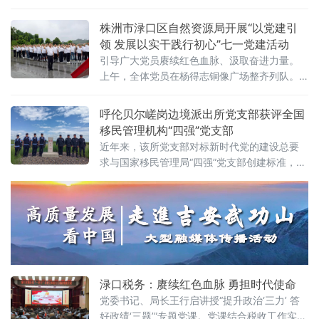
参加会议。会上，市分公司党委书记、总经理
荡现场，引导大家回望
姜正科以《树牢正确政绩观 走好新的赶考路 切
株洲市渌口区自然资源局开展“以党建引
实推动邵阳邮政高质量发展迈上新台阶》为
领 发展以实干践行初心”七一党建活动
题，为全体党员讲授党课。党课内容丰富、立
引导广大党员赓续红色血脉、汲取奋进力量。
意深远，以树立和践行正确政绩观为主
上午，全体党员在杨得志铜像广场整齐列队。
天空中飘着小雨，但大家神情庄严肃穆。在党
组书记、局长许颖同志的领誓下，全体党员面
呼伦贝尔嵯岗边境派出所党支部获评全国
向鲜红的党
移民管理机构“四强”党支部
近年来，该所党支部对标新时代党的建设总要
求与国家移民管理局“四强”党支部创建标准，将
党建与边境管控、服务群众、平安建设深度融
合，打造“党建红引领边境蓝”战斗堡垒。先后荣
立集体二等功1次、集体三等功2次，获评内蒙
古自治区“坚强堡垒支部”、总站“四强”党支部。
夯基固本，让组织生活接上草原地气。组织生
活怎么开出
渌口税务：赓续红色血脉 勇担时代使命
党委书记、局长王行启讲授“提升政治‘三力’ 答
好政绩‘三题’”专题党课。党课结合税收工作实