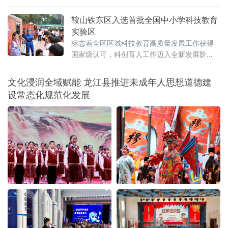
鞍山铁东区入选首批全国中小学科技教育
实验区
标志着全区区域科技教育高质量发展工作获得
国家级认可，科创育人工作迈入全新发展阶
段。作为辽宁省基础教育强区，鞍山铁东区教
育发展水平稳居鞍山市首位、全省前列。全区
文化浸润全域赋能 龙江县推进未成年人思想道德建
现有24所中小学、1所九年一贯制学校，三万余
设常态化规范化发展
名在校学生。依托区青少年科技活动中心统筹
校外科创教