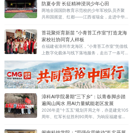
地，是学校常态化实践育人、服务基层的重要
防夏令营 长征精神浸润少年心田
平台。7月11日，厦门医学院康复专业志愿服务
两地全国国防教育示范校的少年军校队员齐聚
队联合校推拿协会，共同组建“丹心弘医，厦沙
共和国摇篮、红都——江西省瑞金，走进中华
同行”实践队，奔赴华安县沙建镇开展暑期“三下
苏维埃共和国临时中央政府等系列红色旧址，
乡”
踏寻革命足迹、感悟苏区精神、锤炼国防素
苔花聚炬育新苗 “小青苔工作室”打造龙海
养，深化青少年国防教育，开启了一场沉浸式
家校社协同育人样板
红色
在福建省漳州市龙海区，“小青苔工作室”凭借线
上数字化载体与线下落地服务，走出了一条可
复制、可推广的家校社协同育人新路径，成为
区域家庭教育与思政育人的亮眼品牌。工作室
以同名微信公众号为数字化育人主阵地，开设
道德与法治学科教研、家庭教育指导、教师成
长感悟等特色板块。自2024年11月起，固定每
周四晚开展云端共读研修，累计完成近百期线
漳科AI学院暑期“三下乡”：以青春脚步踏
上
遍闽山闽水 用AI力量赋能老区发展
2026年是“十五五”规划开局之年，亦是建党105
周年、红军长征胜利90周年。为响应福建省暑
期社会实践号召，漳州科技学院人工智能学院
组建实践团，奔赴漳州云霄、平和多地开展暑
闽南科技学院：“四强化四推动”扎实开展