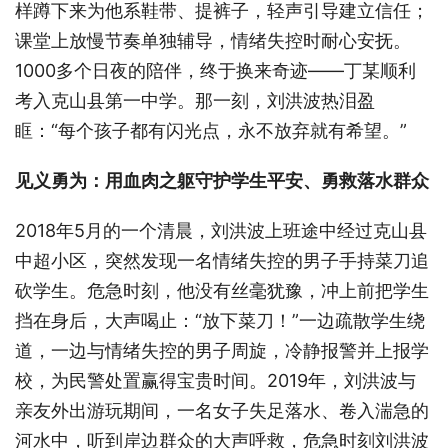
样蹲下来为他系鞋带、提裤子，轻声引导建立信任；
课堂上放慢节奏单独辅导，情绪失控时耐心安抚。
1000多个日夜的陪伴，终于换来奇迹——丁某顺利
考入克山县第一中学。那一刻，刘洪波热泪盈
眶：“每个孩子都有闪光点，永不放弃就有希望。”
见义勇为：用血肉之躯守护学生平安、勇救落水群众
2018年5月的一个清晨，刘洪波上班途中经过克山县
中超小区，突然发现一名情绪失控的男子手持菜刀追
砍学生。危急时刻，他没有丝毫犹豫，冲上前把学生
挡在身后，大声喝止：“放下菜刀！”一边疏散学生绕
道，一边与情绪失控的男子周旋，冷静报警并上报学
校，为民警处置赢得宝贵时间。2019年，刘洪波与
亲友外出游玩期间，一名女子失足落水、卷入湍急的
河水中，听到岸边群众的大声呼救，危急时刻刘洪波