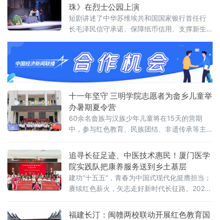
基层。两日行程充实有序，全程由岳阳县文化
珠》在烈士公园上演
馆统筹场地、物
短剧讲述了中华苏维埃共和国国家银行首任行
长毛泽民信守承诺、保障纸币信用、支撑新生
政权经济命脉的故事。演出前，实践团与烈士
公园工作人员反复对接，逐项调试灯光和收音
设备，对台词和肢体动作进行多轮打磨。正式
开演时，现场观众
十一年坚守 三明学院志愿者为畲乡儿童举
办暑期夏令营
60余名畲族与汉族少年儿童将在15天的营期
中，参与红色教育、民族团结、非遗传承等主
题活动。当天，一场传统启蒙礼在校园内举
行。孩子们在“正衣冠”“拜师礼”中端正仪容，
追寻长征足迹、中医技术惠民！厦门医学
在“朱砂启智”“开笔礼”和齐诵《弟子规》中感受
院实践队把康养服务送到乡土基层
传统文化。志愿服务队还将今年筹集善款购
建功“十五五”，青春为中国式现代化挺膺担当；
赓续红色薪火，矢志走好新时代长征路。2026
年恰逢红军长征胜利90周年，福建省漳州市华
安县沙建镇作为厦门医学院院地共建实践基
福建长汀：闽赣两校联动开展红色教育国