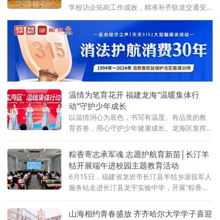
借助数字化浪潮重塑边疆教育？
学校访企拓岗工作成效，精准补齐轨道交通安
检、安保管理高素质技能人才供给缺口，6月17
日，漳州科技学院与厦门市保安集团有限公司
订单式人才培养开班启动仪式隆重举行。厦门
市保安集团党总支书记、总经理赖敏强，副总
经理谢锦涛、人力资源负责人苏宝吉等一行企
业嘉宾到场参会；校长李奠础、副理事长黄铁
枝等领导出席本次仪式。数智商旅与
温情为笔育花开 福建龙海“温暖集体行
动”守护少年成长
以温情润心为底色，书写有温度、有品质的教
育答卷，用心守护少年健康成长。龙海区发挥
龙江风格等红色资源育人功能，创新多彩龙海
研学线路；开展城乡结对手拉手活动，线上互
粽香寄志承军魂 志愿护航育新苗│长汀羊
通共学、线下互帮互助；设立心灵树洞与校园
牯开展端午进校园主题教育活动
关爱信箱，打造隐秘的情绪倾诉空间；依托“小
6月15日，福建省龙岩市长汀县羊牯乡退役军人
青苔工作室”开展家庭教育活动百余场，
服务站走进长汀县龙宇实验中学，开展“粽香寄
志承军魂，志愿护航育新苗”主题进校园教育活
动，以思政润心、宣传赋能的方式，为羊牯籍
山海相约青春盛放 齐齐哈尔大学学子喜迎
在校学子送上一堂生动深刻的成长教育课。