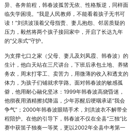
异、各奔前程，韩春波孤苦无依、性格叛逆，同样面
临失学困境。“我是人民教师，不能看着孩子无书可
读！”刘洪波顶着父母指责、妻儿抱怨、邻居质疑的
压力，毅然将两个孩子接回家中，开启了长达九年
的“父亲式”守护。
为支撑七口之家（父母、妻儿及刘凤霞、韩春波）的
生计，他白天站在三尺讲台，下班后承包土地、养猪
务农，周末打零工、卖苦力，用微薄的收入和透支的
体力，为孩子们铺就求学路。面对韩春波的敏感孤
僻，他用耐心融化坚冰：1999年韩春波高烧昏迷，
他彻夜用酒精擦拭降温，少年苏醒后哽咽承诺“我会
争气”；2000年韩春波眼睛手术，刘洪波衣不解带全
程陪护。在他的引导下，韩春波不仅在全县“三独”比
赛中获笛子独奏一等奖，更以2002年全县中考第一