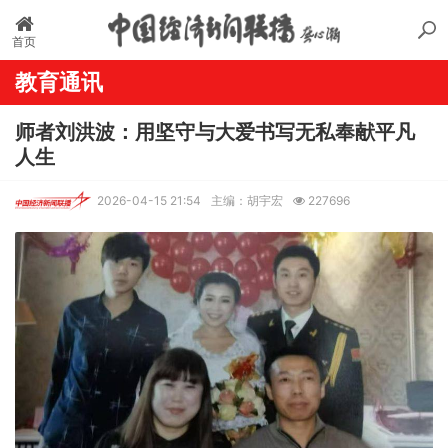
首页
教育通讯
师者刘洪波：用坚守与大爱书写无私奉献平凡
人生
2026-04-15 21:54
主编：胡宇宏
227696