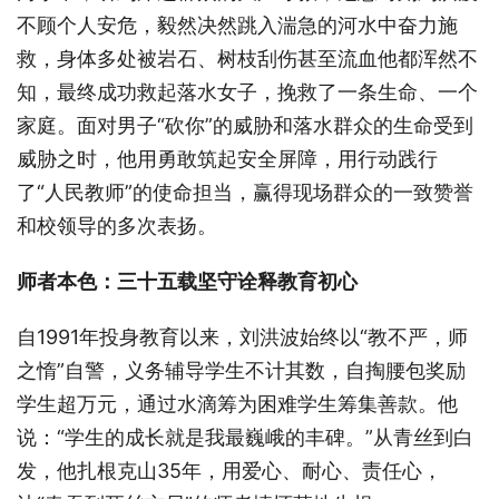
不顾个人安危，毅然决然跳入湍急的河水中奋力施
救，身体多处被岩石、树枝刮伤甚至流血他都浑然不
知，最终成功救起落水女子，挽救了一条生命、一个
家庭。面对男子“砍你”的威胁和落水群众的生命受到
威胁之时，他用勇敢筑起安全屏障，用行动践行
了“人民教师”的使命担当，赢得现场群众的一致赞誉
和校领导的多次表扬。
师者本色：三十五载坚守诠释教育初心
自1991年投身教育以来，刘洪波始终以“教不严，师
之惰”自警，义务辅导学生不计其数，自掏腰包奖励
学生超万元，通过水滴筹为困难学生筹集善款。他
说：“学生的成长就是我最巍峨的丰碑。”从青丝到白
发，他扎根克山35年，用爱心、耐心、责任心，