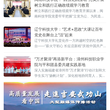
期“三下乡”社会实践活动。学子们追寻红色足
树立和践行正确政绩观学习教育
迹、深耕基层服务、发挥专业优势、厚植家国
树立和践行正确政绩观学习教育开展以来，闽
情怀，以青春实干践行使命担当，用AI科创力量
南科技学院党委牢牢把握“立党为公、为民造
赋能基层发展。溯源红色根脉 励志前行传承革
福、科学决策、真抓实干”总要求，坚持学查改
命精神在云霄闽南
一体推进，紧密结合学校实际，精心组织实
辽宁科技大学：“艺术+思政”大课让百年
施，通过“四强化四推动”确保学习教育扎实有序
党史在舞台上“活”起来
开展，以良好的学习教育成效凝聚干事创业合
辽宁科技大学礼堂化作一方跨越时空的红色舞
力。
台——“薪火守初心 长征启新程”庆祝中国共产
党成立105周年、纪念红军长征胜利90周年艺
术与美育思政大课堂在此开讲。鞍山市委宣传
“万才聚漳”再添新平台：漳州科技职业学
部、鞍山市教育局等领导嘉宾到场，与1200余
院与平和团县委共建实践基地
名大、中、小学生共同沉浸于这场别开生面的
深入实施福建省漳州市“万才聚漳”行动计划和大
思政课堂。校长胡军宣布开课，党委书记孟劲
学生实习“扬帆计划”，深化校地协同育人，实现
松在课程尾声为全体学生留下“课后作业”。 据
资源共享、优势互补、双向赋能，6月30日，漳
介绍，这堂思
州科技职业学院数智商旅与交通学院、平和团
县委举行大学生志愿服务与社会实践基地签约
授牌仪式。平和团县委书记吴雅琼、平和县文
体旅局张福森出席活动。签约授牌仪式由平和
团县委办公室主任张强主持。双方围绕校地资