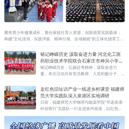
聚焦青少年健康成长，整合家校社育人资源，创新德育实践载体，
构建“文化浸润、实践淬炼、精神引领、全域赋能”的立体化德育工作
体系，推动全县未成年人思想道德建设工作常态化、规范化发展。
红色铸魂，厚植家
铭记峥嵘历史 汲取奋进力量 河北化工医
药职业技术学院联合石家庄市神兴小学打
造沉浸式红色思政课堂
铭记峥嵘历史，弘扬赶考精神，汲取奋进力
量。本次活动共有党员教师、入党积极分子、
团员青年、少先队员70余人参加，以“大手拉小
手”校校红色共育为抓手，创新打造沉浸式红色
走红色旧址访产业一线进乡村课堂 福建师
思政课堂，深入推进大中小学思政教育一体化
范大学实践队深入泉港区实地调研
建设。活
日前，福建师范大学物理与能源学院“寻迹泉港·
科创青行”实践队一行走进泉州泉港，以红色溯
源、乡村振兴、产业科创、惠民服务开展实地
调研，在多元实践中读懂泉港发展脉络，交出
一份兼具专业特色与青年温度的实践答卷。