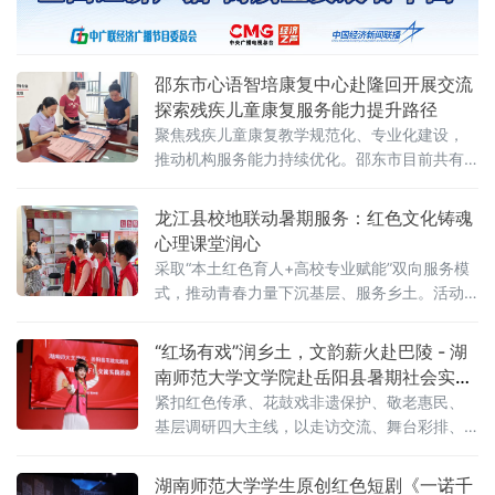
邵东市心语智培康复中心赴隆回开展交流
探索残疾儿童康复服务能力提升路径
聚焦残疾儿童康复教学规范化、专业化建设，
推动机构服务能力持续优化。邵东市目前共有3
家残联定点康复机构，为全市450名智力、听
力、言语及自闭症残疾儿童提供康复训练服
龙江县校地联动暑期服务：红色文化铸魂
务。此次交流由心语智培康复中心主动对接，
心理课堂润心
围绕日常教学管理、康复技术应用及机构运行
采取“本土红色育人+高校专业赋能”双向服务模
保障等关键环节展开。活动当天，心语智培
式，推动青春力量下沉基层、服务乡土。活动
期间，龙兴镇志愿者为齐齐哈尔医学院大学生
志愿者举办红色文化专题宣讲，系统介绍当地
“红场有戏”润乡土，文韵薪火赴巴陵 - 湖
红色历史渊源、革命先辈奋斗经历及本
南师范大学文学院赴岳阳县暑期社会实践
纪实
紧扣红色传承、花鼓戏非遗保护、敬老惠民、
基层调研四大主线，以走访交流、舞台彩排、
惠民汇演、数字助老、红色研学、实地访谈等
多元形式，将文学院青年的专业所长落地县域
湖南师范大学学生原创红色短剧《一诺千