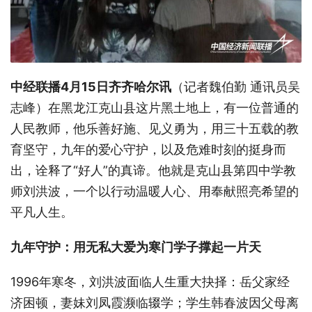
中经联播4月15日齐齐哈尔讯
（记者魏伯勤 通讯员吴
志峰）在黑龙江克山县这片黑土地上，有一位普通的
人民教师，他乐善好施、见义勇为，用三十五载的教
育坚守，九年的爱心守护，以及危难时刻的挺身而
出，诠释了“好人”的真谛。他就是克山县第四中学教
师刘洪波，一个以行动温暖人心、用奉献照亮希望的
平凡人生。
九年守护：用无私大爱为寒门学子撑起一片天
1996年寒冬，刘洪波面临人生重大抉择：岳父家经
济困顿，妻妹刘凤霞濒临辍学；学生韩春波因父母离