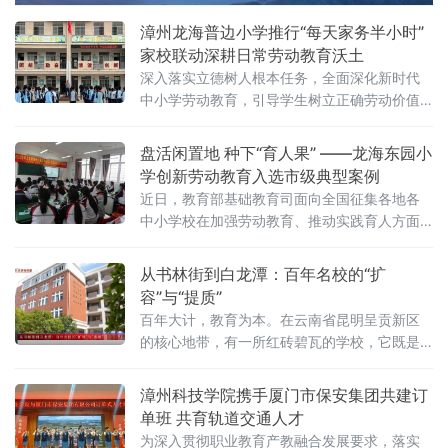
源共享、人才培育、基层
漳州龙海普边小学推行“每天家务半小时”
家校联动深耕日常劳动教育沃土
深入落实立德树人根本任务，全面深化新时代
中小学劳动教育，引导学生树立正确劳动价值
观，养成自律自强、勤俭感恩的良好品质，自
2025年9月起，福建省漳州市龙海区榜山镇普
盘活闲置地 种下“育人果” ——龙海东园小
边小学组织全体学生开展“每天家务半小时”常态
学创新劳动教育入选市级典型案例
化家庭劳动实践活动，推动劳动教育向家庭延
近日，教育部基础教育司面向全国征集各地各
伸、向日常扎根，持续夯实“五育并举”育人成
中小学校在加强劳动教育、推动实践育人方面
效。据普边小学校长周顺利介绍，活动开展以
的典型案例，《深耕劳育实践 赋能五育融合
来，全校
——福建省漳州市龙海区东园镇东园小学劳动
从书林街到白龙潭：百年名校的“扩
教育创新育人典型案例》作为龙海区典型案例
容”与“提质”
的代表选送漳州市教育局参选。
百年大计，教育为本。在云南省昆明呈贡新区
的核心地带，有一所红砖碧瓦的学校，它既是
城市向南发展的见证者，也是云南基础教育扩
优提质的领跑者。从1907年的书林街起步，到
漳州科技学院携手厦门市保安集团共建订
如今的白龙潭畔扬帆，昆明市第三中学呈贡校
单班 共育轨道交通人才
区如何通过集团化办学打破名校壁垒？又如何
为深入贯彻职业教育产教融合发展要求，落实