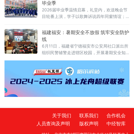
毕业季
2026届毕业季温情启幕，礼堂内，欢送晚会节
目轮番上演，学子以歌舞诉说四年同窗情谊；
美院毕业展、服装大秀上，青年学子亮出四年
研学成果，尽显专业才华；座谈会、求职现场
福建福安：暑期安全不放假 筑牢安全防护
里，大家畅谈理想、规划前路。校园内，毕业
线
生们身着学士服结伴“打卡”，在教学楼、图书
6月11日，福建省宁德福安市公安局社口派出所
馆、林荫道定格青春笑脸，把人生最美好的时
组织民警辅警走进辖区校园，开展暑期安全知
光定格在
识专题讲座，为全校师生送上放假前的安全
课。 讲座现场，民警结合夏季安全事故特点和
辖
关于我们
联系我们
合作机会
人员查询及声明
版权声明
中经智库