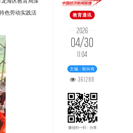
市
龙海区教育局深
特色劳动实践活
教育通讯
2026
04/30
11:04
主编：靳向有
361288
微信扫一扫：分享