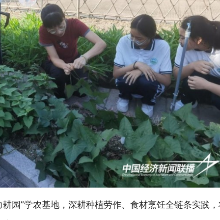
耕园”
学农基地，深耕种植劳作、食材烹饪全链条实践，