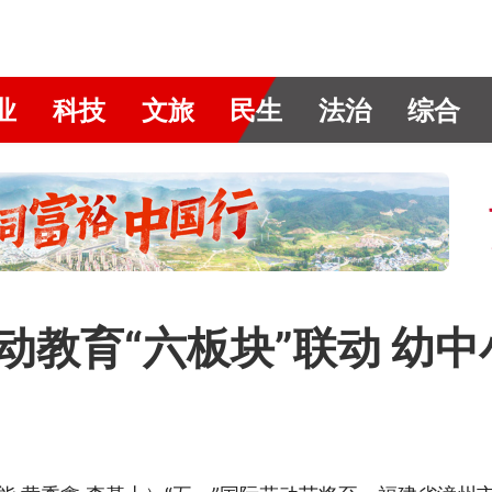
业
科技
文旅
民生
法治
综合
劳动教育“六板块”联动 幼