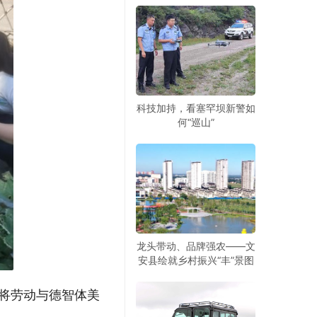
科技加持，看塞罕坝新警如
何“巡山”
龙头带动、品牌强农——文
安县绘就乡村振兴“丰”景图
将劳动与德智体美