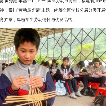
谦能
黄秀鑫
李基土
）
“五一”国际劳动节将至，
福建省漳州
神，紧扣
“劳动最光荣”主题，统筹全区
学校分层分类开展
育并举，厚植学生劳动情怀与优良品格。