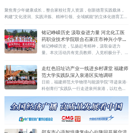
聚焦青少年健康成长，整合家校社育人资源，创新德育实践载体，
构建“文化浸润、实践淬炼、精神引领、全域赋能”的立体化德育工作
体系，推动全县未成年人思想道德建设工作常态化、规范化发展。
红色铸魂，厚植家
铭记峥嵘历史 汲取奋进力量 河北化工医
药职业技术学院联合石家庄市神兴小学打
造沉浸式红色思政课堂
铭记峥嵘历史，弘扬赶考精神，汲取奋进力
量。本次活动共有党员教师、入党积极分子、
团员青年、少先队员70余人参加，以“大手拉小
手”校校红色共育为抓手，创新打造沉浸式红色
走红色旧址访产业一线进乡村课堂 福建师
思政课堂，深入推进大中小学思政教育一体化
范大学实践队深入泉港区实地调研
建设。活
日前，福建师范大学物理与能源学院“寻迹泉港·
科创青行”实践队一行走进泉州泉港，以红色溯
源、乡村振兴、产业科创、惠民服务开展实地
调研，在多元实践中读懂泉港发展脉络，交出
一份兼具专业特色与青年温度的实践答卷。
邵东市心语智培康复中心赴隆回开展交流