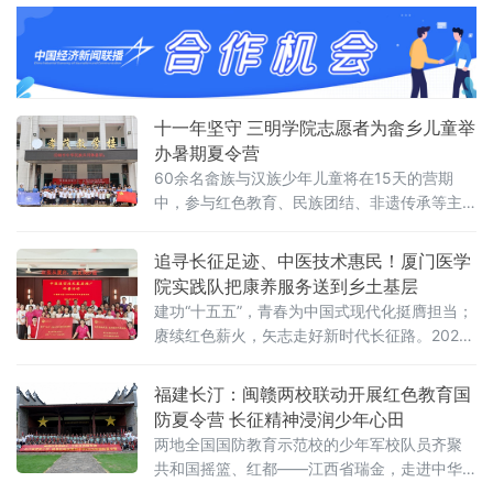
政权经济命脉的故事。演出前，实践团与烈士
公园工作人员反复对接，逐项调试灯光和收音
设备，对台词和肢体动作进行多轮打磨。正式
开演时，现场观众
十一年坚守 三明学院志愿者为畲乡儿童举
办暑期夏令营
60余名畲族与汉族少年儿童将在15天的营期
中，参与红色教育、民族团结、非遗传承等主
题活动。当天，一场传统启蒙礼在校园内举
行。孩子们在“正衣冠”“拜师礼”中端正仪容，
追寻长征足迹、中医技术惠民！厦门医学
在“朱砂启智”“开笔礼”和齐诵《弟子规》中感受
院实践队把康养服务送到乡土基层
传统文化。志愿服务队还将今年筹集善款购
建功“十五五”，青春为中国式现代化挺膺担当；
赓续红色薪火，矢志走好新时代长征路。2026
年恰逢红军长征胜利90周年，福建省漳州市华
安县沙建镇作为厦门医学院院地共建实践基
福建长汀：闽赣两校联动开展红色教育国
地，是学校常态化实践育人、服务基层的重要
防夏令营 长征精神浸润少年心田
平台。7月11日，厦门医学院康复专业志愿服务
两地全国国防教育示范校的少年军校队员齐聚
队联合校推拿协会，共同组建“丹心弘医，厦沙
共和国摇篮、红都——江西省瑞金，走进中华
同行”实践队，奔赴华安县沙建镇开展暑期“三下
苏维埃共和国临时中央政府等系列红色旧址，