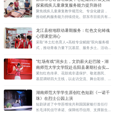
探索残疾儿童康复服务能力提升路径
聚焦残疾儿童康复教学规范化、专业化建设，
推动机构服务能力持续优化。邵东市目前共有3
家残联定点康复机构，为全市450名智力、听
力、言语及自闭症残疾儿童提供康复训练服
龙江县校地联动暑期服务：红色文化铸魂
务。此次交流由心语智培康复中心主动对接，
心理课堂润心
围绕日常教学管理、康复技术应用及机构运行
采取“本土红色育人+高校专业赋能”双向服务模
保障等关键环节展开。活动当天，心语智培
式，推动青春力量下沉基层、服务乡土。活动
期间，龙兴镇志愿者为齐齐哈尔医学院大学生
志愿者举办红色文化专题宣讲，系统介绍当地
“红场有戏”润乡土，文韵薪火赴巴陵 - 湖
红色历史渊源、革命先辈奋斗经历及本
南师范大学文学院赴岳阳县暑期社会实践
纪实
紧扣红色传承、花鼓戏非遗保护、敬老惠民、
基层调研四大主线，以走访交流、舞台彩排、
惠民汇演、数字助老、红色研学、实地访谈等
多元形式，将文学院青年的专业所长落地县域
湖南师范大学学生原创红色短剧《一诺千
基层。两日行程充实有序，全程由岳阳县文化
珠》在烈士公园上演
馆统筹场地、物
短剧讲述了中华苏维埃共和国国家银行首任行
长毛泽民信守承诺、保障纸币信用、支撑新生