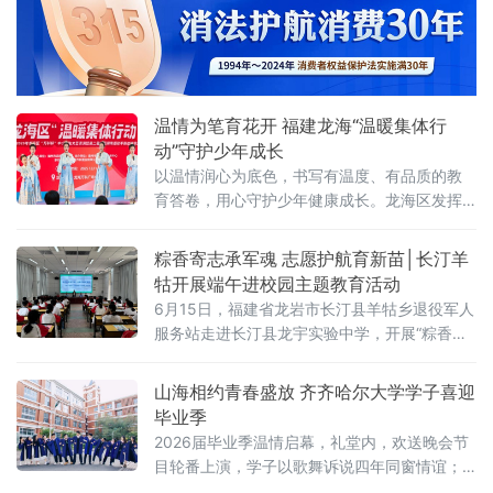
订单式人才培养开班启动仪式隆重举行。厦门
市保安集团党总支书记、总经理赖敏强，副总
经理谢锦涛、人力资源负责人苏宝吉等一行企
业嘉宾到场参会；校长李奠础、副理事长黄铁
枝等领导出席本次仪式。数智商旅与
温情为笔育花开 福建龙海“温暖集体行
动”守护少年成长
以温情润心为底色，书写有温度、有品质的教
育答卷，用心守护少年健康成长。龙海区发挥
龙江风格等红色资源育人功能，创新多彩龙海
研学线路；开展城乡结对手拉手活动，线上互
粽香寄志承军魂 志愿护航育新苗│长汀羊
通共学、线下互帮互助；设立心灵树洞与校园
牯开展端午进校园主题教育活动
关爱信箱，打造隐秘的情绪倾诉空间；依托“小
6月15日，福建省龙岩市长汀县羊牯乡退役军人
青苔工作室”开展家庭教育活动百余场，
服务站走进长汀县龙宇实验中学，开展“粽香寄
志承军魂，志愿护航育新苗”主题进校园教育活
动，以思政润心、宣传赋能的方式，为羊牯籍
山海相约青春盛放 齐齐哈尔大学学子喜迎
在校学子送上一堂生动深刻的成长教育课。
毕业季
2026届毕业季温情启幕，礼堂内，欢送晚会节
目轮番上演，学子以歌舞诉说四年同窗情谊；
美院毕业展、服装大秀上，青年学子亮出四年