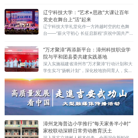
福、科学决策、真抓实干”总要求，坚持学查改
命精神在云霄闽南
一体推进，紧密结合学校实际，精心组织实
辽宁科技大学：“艺术+思政”大课让百年
施，通过“四强化四推动”确保学习教育扎实有序
党史在舞台上“活”起来
开展，以良好的学习教育成效凝聚干事创业合
辽宁科技大学礼堂化作一方跨越时空的红色舞
力。
台——“薪火守初心 长征启新程”庆祝中国共产
党成立105周年、纪念红军长征胜利90周年艺
术与美育思政大课堂在此开讲。鞍山市委宣传
“万才聚漳”再添新平台：漳州科技职业学
部、鞍山市教育局等领导嘉宾到场，与1200余
院与平和团县委共建实践基地
名大、中、小学生共同沉浸于这场别开生面的
深入实施福建省漳州市“万才聚漳”行动计划和大
思政课堂。校长胡军宣布开课，党委书记孟劲
学生实习“扬帆计划”，深化校地协同育人，实现
松在课程尾声为全体学生留下“课后作业”。 据
资源共享、优势互补、双向赋能，6月30日，漳
介绍，这堂思
州科技职业学院数智商旅与交通学院、平和团
县委举行大学生志愿服务与社会实践基地签约
授牌仪式。平和团县委书记吴雅琼、平和县文
体旅局张福森出席活动。签约授牌仪式由平和
团县委办公室主任张强主持。双方围绕校地资
源共享、人才培育、基层
漳州龙海普边小学推行“每天家务半小时”
家校联动深耕日常劳动教育沃土
深入落实立德树人根本任务，全面深化新时代