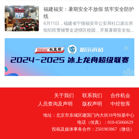
研学成果，尽显专业才华；座谈会、求职现场
福建福安：暑期安全不放假 筑牢安全防护
里，大家畅谈理想、规划前路。校园内，毕业
线
生们身着学士服结伴“打卡”，在教学楼、图书
6月11日，福建省宁德福安市公安局社口派出所
馆、林荫道定格青春笑脸，把人生最美好的时
组织民警辅警走进辖区校园，开展暑期安全知
光定格在
识专题讲座，为全校师生送上放假前的安全
课。 讲座现场，民警结合夏季安全事故特点和
辖
关于我们
联系我们
合作机会
人员查询及声明
版权声明
中经智库
地址：北京市东城区建国门内大街18号恒基中心
电话（传真）：010-65066629
投稿及媒体事务合作：2501903867（微信）