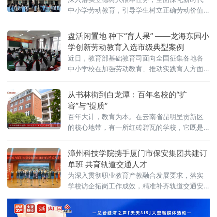
中小学劳动教育，引导学生树立正确劳动价值
观，养成自律自强、勤俭感恩的良好品质，自
2025年9月起，福建省漳州市龙海区榜山镇普
盘活闲置地 种下“育人果” ——龙海东园小
边小学组织全体学生开展“每天家务半小时”常态
学创新劳动教育入选市级典型案例
化家庭劳动实践活动，推动劳动教育向家庭延
近日，教育部基础教育司面向全国征集各地各
伸、向日常扎根，持续夯实“五育并举”育人成
中小学校在加强劳动教育、推动实践育人方面
效。据普边小学校长周顺利介绍，活动开展以
的典型案例，《深耕劳育实践 赋能五育融合
来，全校
——福建省漳州市龙海区东园镇东园小学劳动
从书林街到白龙潭：百年名校的“扩
教育创新育人典型案例》作为龙海区典型案例
容”与“提质”
的代表选送漳州市教育局参选。
百年大计，教育为本。在云南省昆明呈贡新区
的核心地带，有一所红砖碧瓦的学校，它既是
城市向南发展的见证者，也是云南基础教育扩
优提质的领跑者。从1907年的书林街起步，到
漳州科技学院携手厦门市保安集团共建订
如今的白龙潭畔扬帆，昆明市第三中学呈贡校
单班 共育轨道交通人才
区如何通过集团化办学打破名校壁垒？又如何
为深入贯彻职业教育产教融合发展要求，落实
借助数字化浪潮重塑边疆教育？
学校访企拓岗工作成效，精准补齐轨道交通安
检、安保管理高素质技能人才供给缺口，6月17
日，漳州科技学院与厦门市保安集团有限公司