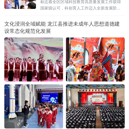
标志着全区区域科技教育高质量发展工作获得
国家级认可，科创育人工作迈入全新发展阶
段。作为辽宁省基础教育强区，鞍山铁东区教
育发展水平稳居鞍山市首位、全省前列。全区
文化浸润全域赋能 龙江县推进未成年人思想道德建
现有24所中小学、1所九年一贯制学校，三万余
设常态化规范化发展
名在校学生。依托区青少年科技活动中心统筹
校外科创教