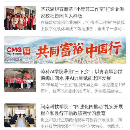
乡”
踏寻革命足迹、感悟苏区精神、锤炼国防素
苔花聚炬育新苗 “小青苔工作室”打造龙海
养，深化青少年国防教育，开启了一场沉浸式
家校社协同育人样板
红色
在福建省漳州市龙海区，“小青苔工作室”凭借线
上数字化载体与线下落地服务，走出了一条可
复制、可推广的家校社协同育人新路径，成为
区域家庭教育与思政育人的亮眼品牌。工作室
以同名微信公众号为数字化育人主阵地，开设
道德与法治学科教研、家庭教育指导、教师成
长感悟等特色板块。自2024年11月起，固定每
周四晚开展云端共读研修，累计完成近百期线
漳科AI学院暑期“三下乡”：以青春脚步踏
上
遍闽山闽水 用AI力量赋能老区发展
2026年是“十五五”规划开局之年，亦是建党105
周年、红军长征胜利90周年。为响应福建省暑
期社会实践号召，漳州科技学院人工智能学院
组建实践团，奔赴漳州云霄、平和多地开展暑
闽南科技学院：“四强化四推动”扎实开展
期“三下乡”社会实践活动。学子们追寻红色足
树立和践行正确政绩观学习教育
迹、深耕基层服务、发挥专业优势、厚植家国
树立和践行正确政绩观学习教育开展以来，闽
情怀，以青春实干践行使命担当，用AI科创力量
南科技学院党委牢牢把握“立党为公、为民造
赋能基层发展。溯源红色根脉 励志前行传承革