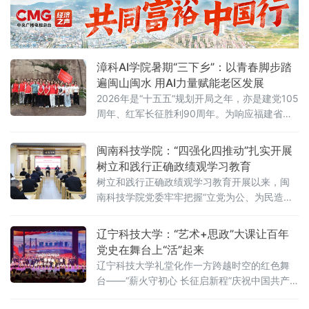
以同名微信公众号为数字化育人主阵地，开设
道德与法治学科教研、家庭教育指导、教师成
长感悟等特色板块。自2024年11月起，固定每
周四晚开展云端共读研修，累计完成近百期线
漳科AI学院暑期“三下乡”：以青春脚步踏
上
遍闽山闽水 用AI力量赋能老区发展
2026年是“十五五”规划开局之年，亦是建党105
周年、红军长征胜利90周年。为响应福建省暑
期社会实践号召，漳州科技学院人工智能学院
组建实践团，奔赴漳州云霄、平和多地开展暑
闽南科技学院：“四强化四推动”扎实开展
期“三下乡”社会实践活动。学子们追寻红色足
树立和践行正确政绩观学习教育
迹、深耕基层服务、发挥专业优势、厚植家国
树立和践行正确政绩观学习教育开展以来，闽
情怀，以青春实干践行使命担当，用AI科创力量
南科技学院党委牢牢把握“立党为公、为民造
赋能基层发展。溯源红色根脉 励志前行传承革
福、科学决策、真抓实干”总要求，坚持学查改
命精神在云霄闽南
一体推进，紧密结合学校实际，精心组织实
辽宁科技大学：“艺术+思政”大课让百年
施，通过“四强化四推动”确保学习教育扎实有序
党史在舞台上“活”起来
开展，以良好的学习教育成效凝聚干事创业合
辽宁科技大学礼堂化作一方跨越时空的红色舞
力。
台——“薪火守初心 长征启新程”庆祝中国共产
党成立105周年、纪念红军长征胜利90周年艺