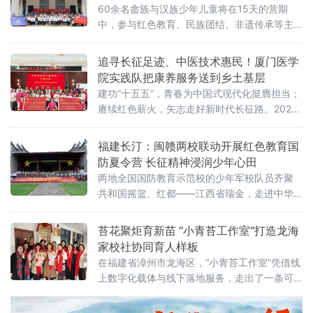
60余名畲族与汉族少年儿童将在15天的营期
中，参与红色教育、民族团结、非遗传承等主
题活动。当天，一场传统启蒙礼在校园内举
行。孩子们在“正衣冠”“拜师礼”中端正仪容，
追寻长征足迹、中医技术惠民！厦门医学
在“朱砂启智”“开笔礼”和齐诵《弟子规》中感受
院实践队把康养服务送到乡土基层
传统文化。志愿服务队还将今年筹集善款购
建功“十五五”，青春为中国式现代化挺膺担当；
赓续红色薪火，矢志走好新时代长征路。2026
年恰逢红军长征胜利90周年，福建省漳州市华
安县沙建镇作为厦门医学院院地共建实践基
福建长汀：闽赣两校联动开展红色教育国
地，是学校常态化实践育人、服务基层的重要
防夏令营 长征精神浸润少年心田
平台。7月11日，厦门医学院康复专业志愿服务
两地全国国防教育示范校的少年军校队员齐聚
队联合校推拿协会，共同组建“丹心弘医，厦沙
共和国摇篮、红都——江西省瑞金，走进中华
同行”实践队，奔赴华安县沙建镇开展暑期“三下
苏维埃共和国临时中央政府等系列红色旧址，
乡”
踏寻革命足迹、感悟苏区精神、锤炼国防素
苔花聚炬育新苗 “小青苔工作室”打造龙海
养，深化青少年国防教育，开启了一场沉浸式
家校社协同育人样板
红色
在福建省漳州市龙海区，“小青苔工作室”凭借线
上数字化载体与线下落地服务，走出了一条可
复制、可推广的家校社协同育人新路径，成为
区域家庭教育与思政育人的亮眼品牌。工作室