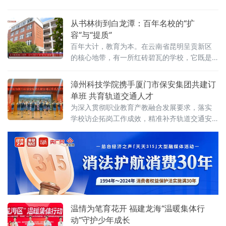
效。据普边小学校长周顺利介绍，活动开展以
的典型案例，《深耕劳育实践 赋能五育融合
来，全校
——福建省漳州市龙海区东园镇东园小学劳动
从书林街到白龙潭：百年名校的“扩
教育创新育人典型案例》作为龙海区典型案例
容”与“提质”
的代表选送漳州市教育局参选。
百年大计，教育为本。在云南省昆明呈贡新区
的核心地带，有一所红砖碧瓦的学校，它既是
城市向南发展的见证者，也是云南基础教育扩
优提质的领跑者。从1907年的书林街起步，到
漳州科技学院携手厦门市保安集团共建订
如今的白龙潭畔扬帆，昆明市第三中学呈贡校
单班 共育轨道交通人才
区如何通过集团化办学打破名校壁垒？又如何
为深入贯彻职业教育产教融合发展要求，落实
借助数字化浪潮重塑边疆教育？
学校访企拓岗工作成效，精准补齐轨道交通安
检、安保管理高素质技能人才供给缺口，6月17
日，漳州科技学院与厦门市保安集团有限公司
订单式人才培养开班启动仪式隆重举行。厦门
市保安集团党总支书记、总经理赖敏强，副总
经理谢锦涛、人力资源负责人苏宝吉等一行企
业嘉宾到场参会；校长李奠础、副理事长黄铁
枝等领导出席本次仪式。数智商旅与
温情为笔育花开 福建龙海“温暖集体行
动”守护少年成长