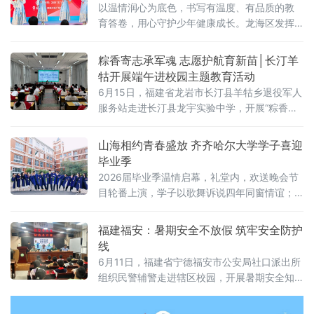
以温情润心为底色，书写有温度、有品质的教
育答卷，用心守护少年健康成长。龙海区发挥
龙江风格等红色资源育人功能，创新多彩龙海
研学线路；开展城乡结对手拉手活动，线上互
粽香寄志承军魂 志愿护航育新苗│长汀羊
通共学、线下互帮互助；设立心灵树洞与校园
牯开展端午进校园主题教育活动
关爱信箱，打造隐秘的情绪倾诉空间；依托“小
6月15日，福建省龙岩市长汀县羊牯乡退役军人
青苔工作室”开展家庭教育活动百余场，
服务站走进长汀县龙宇实验中学，开展“粽香寄
志承军魂，志愿护航育新苗”主题进校园教育活
动，以思政润心、宣传赋能的方式，为羊牯籍
山海相约青春盛放 齐齐哈尔大学学子喜迎
在校学子送上一堂生动深刻的成长教育课。
毕业季
2026届毕业季温情启幕，礼堂内，欢送晚会节
目轮番上演，学子以歌舞诉说四年同窗情谊；
美院毕业展、服装大秀上，青年学子亮出四年
研学成果，尽显专业才华；座谈会、求职现场
福建福安：暑期安全不放假 筑牢安全防护
里，大家畅谈理想、规划前路。校园内，毕业
线
生们身着学士服结伴“打卡”，在教学楼、图书
6月11日，福建省宁德福安市公安局社口派出所
馆、林荫道定格青春笑脸，把人生最美好的时
组织民警辅警走进辖区校园，开展暑期安全知
光定格在
识专题讲座，为全校师生送上放假前的安全
课。 讲座现场，民警结合夏季安全事故特点和