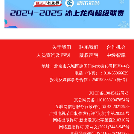
辖
关于我们
联系我们
合作机会
人员查询及声明
版权声明
中经智库
地址：北京市东城区建国门内大街18号恒基中心
电话（传真）：010-65066629
投稿及媒体事务合作：2501903867（微信）
京ICP备19045422号-3
京公网安备 11010502047854号
互联网信息服务行政许可 京B2-20213959
广播电视节目制作发行许可(京)字第20358号
网络出版许可 新出发京批字第直210310号
网络直播许可 京网文(2021)3443-945号
食品经营许可 JY11105262343272