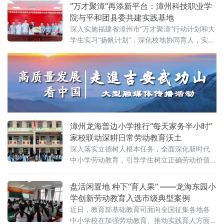
术与美育思政大课堂在此开讲。鞍山市委宣传
“万才聚漳”再添新平台：漳州科技职业学
部、鞍山市教育局等领导嘉宾到场，与1200余
院与平和团县委共建实践基地
名大、中、小学生共同沉浸于这场别开生面的
深入实施福建省漳州市“万才聚漳”行动计划和大
思政课堂。校长胡军宣布开课，党委书记孟劲
学生实习“扬帆计划”，深化校地协同育人，实现
松在课程尾声为全体学生留下“课后作业”。 据
资源共享、优势互补、双向赋能，6月30日，漳
介绍，这堂思
州科技职业学院数智商旅与交通学院、平和团
县委举行大学生志愿服务与社会实践基地签约
授牌仪式。平和团县委书记吴雅琼、平和县文
体旅局张福森出席活动。签约授牌仪式由平和
团县委办公室主任张强主持。双方围绕校地资
源共享、人才培育、基层
漳州龙海普边小学推行“每天家务半小时”
家校联动深耕日常劳动教育沃土
深入落实立德树人根本任务，全面深化新时代
中小学劳动教育，引导学生树立正确劳动价值
观，养成自律自强、勤俭感恩的良好品质，自
2025年9月起，福建省漳州市龙海区榜山镇普
盘活闲置地 种下“育人果” ——龙海东园小
边小学组织全体学生开展“每天家务半小时”常态
学创新劳动教育入选市级典型案例
化家庭劳动实践活动，推动劳动教育向家庭延
近日，教育部基础教育司面向全国征集各地各
伸、向日常扎根，持续夯实“五育并举”育人成
中小学校在加强劳动教育、推动实践育人方面