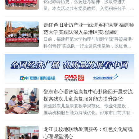
造沉浸式红色思政课堂
铭记峥嵘历史，弘扬赶考精神，汲取奋进力
量。本次活动共有党员教师、入党积极分子、
团员青年、少先队员70余人参加，以“大手拉小
手”校校红色共育为抓手，创新打造沉浸式红色
走红色旧址访产业一线进乡村课堂 福建师
思政课堂，深入推进大中小学思政教育一体化
范大学实践队深入泉港区实地调研
建设。活
日前，福建师范大学物理与能源学院“寻迹泉港·
科创青行”实践队一行走进泉州泉港，以红色溯
源、乡村振兴、产业科创、惠民服务开展实地
调研，在多元实践中读懂泉港发展脉络，交出
一份兼具专业特色与青年温度的实践答卷。
邵东市心语智培康复中心赴隆回开展交流
探索残疾儿童康复服务能力提升路径
聚焦残疾儿童康复教学规范化、专业化建设，
推动机构服务能力持续优化。邵东市目前共有3
家残联定点康复机构，为全市450名智力、听
力、言语及自闭症残疾儿童提供康复训练服
龙江县校地联动暑期服务：红色文化铸魂
务。此次交流由心语智培康复中心主动对接，
心理课堂润心