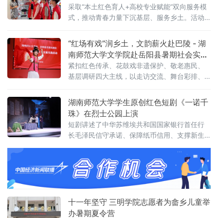
围绕日常教学管理、康复技术应用及机构运行
采取“本土红色育人+高校专业赋能”双向服务模
保障等关键环节展开。活动当天，心语智培
式，推动青春力量下沉基层、服务乡土。活动
期间，龙兴镇志愿者为齐齐哈尔医学院大学生
志愿者举办红色文化专题宣讲，系统介绍当地
“红场有戏”润乡土，文韵薪火赴巴陵 - 湖
红色历史渊源、革命先辈奋斗经历及本
南师范大学文学院赴岳阳县暑期社会实践
纪实
紧扣红色传承、花鼓戏非遗保护、敬老惠民、
基层调研四大主线，以走访交流、舞台彩排、
惠民汇演、数字助老、红色研学、实地访谈等
多元形式，将文学院青年的专业所长落地县域
湖南师范大学学生原创红色短剧《一诺千
基层。两日行程充实有序，全程由岳阳县文化
珠》在烈士公园上演
馆统筹场地、物
短剧讲述了中华苏维埃共和国国家银行首任行
长毛泽民信守承诺、保障纸币信用、支撑新生
政权经济命脉的故事。演出前，实践团与烈士
公园工作人员反复对接，逐项调试灯光和收音
设备，对台词和肢体动作进行多轮打磨。正式
开演时，现场观众
十一年坚守 三明学院志愿者为畲乡儿童举
办暑期夏令营