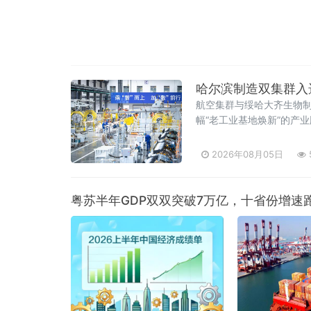
哈尔滨制造双集群入
航空集群与绥哈大齐生物
幅“老工业基地焕新”的产
2026年08月05日
粤苏半年GDP双双突破7万亿，十省份增速跑