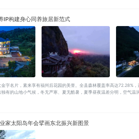
养IP构建身心同养旅居新范式
金字名片，素来享有福州后花园的美誉。全县森林覆盖率高达72.28%
出独有的山地小气候，冬无严寒、夏无酷暑，夏季昼夜温差分明，空气温
筑了其他区域难以复刻的生态底层
26企业家太阳岛年会擘画东北振兴新图景