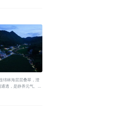
，连绵林海层层叠翠，澄
润通透，是静养元气、调