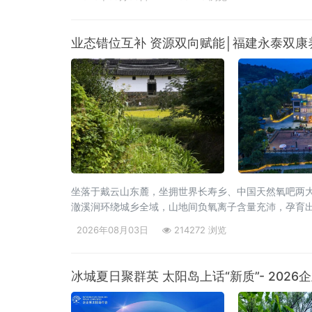
业态错位互补 资源双向赋能│福建永泰双康
坐落于戴云山东麓，坐拥世界长寿乡、中国天然氧吧两大
澈溪涧环绕城乡全域，山地间负氧离子含量充沛，孕育
理身心的天然福地，为当地发展高端康养旅居产业，构
2026年08月03日
214272 浏览
冰城夏日聚群英 太阳岛上话“新质”- 20