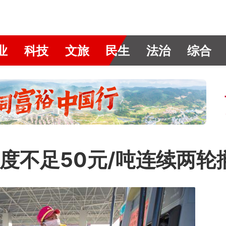
业
科技
文旅
民生
法治
综合
度不足50元/吨连续两轮