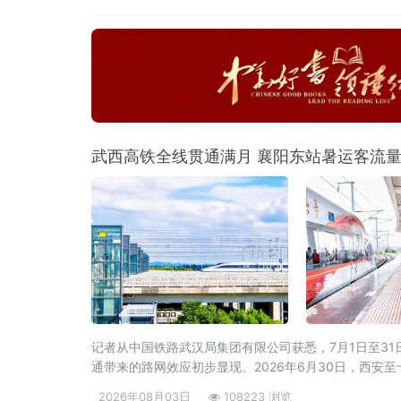
武西高铁全线贯通满月 襄阳东站暑运客流
记者从中国铁路武汉局集团有限公司获悉，7月1日至31日
通带来的路网效应初步显现。2026年6月30日，西安
统计，7月份，襄阳东站前往山西、陕西方向的旅
2026年08月03日
108223 浏览