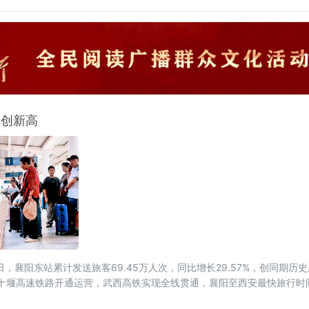
量创新高
，襄阳东站累计发送旅客69.45万人次，同比增长29.57%，创同期历
至十堰高速铁路开通运营，武西高铁实现全线贯通，襄阳至西安最快旅行时间