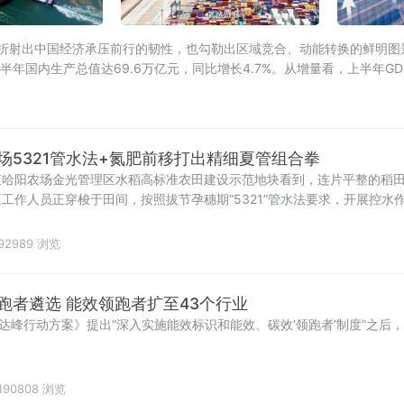
单既折射出中国经济承压前行的韧性，也勾勒出区域竞合、动能转换的鲜明
年国内生产总值达69.6万亿元，同比增长4.7%。从增量看，上半年GD
场5321管水法+氮肥前移打出精细夏管组合拳
查哈阳农场金光管理区水稻高标准农田建设示范地块看到，连片平整的稻
工作人员正穿梭于田间，按照拔节孕穗期“5321”管水法要求，开展控水
92989 浏览
跑者遴选 能效领跑者扩至43个行业
碳达峰行动方案》提出“深入实施能效标识和能效、碳效‘领跑者’制度”之后
190808 浏览