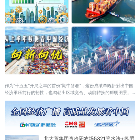
作为“十五五”开局之年的首份“期中答卷”，这份成绩单既折射出中国
经济承压前行的韧性，也勾勒出区域竞合、动能转换的鲜明图景。
全国大盘：增量创近五年同期新高国家统计局7月15日公布的数据显
示，上半年国内生产总值达69.6万亿元，同比增长4.7%。从增量
看，上半年GDP较去年同期增长3.6万亿元，为近五年
北大荒集团查哈阳农场5321管水法+氮肥