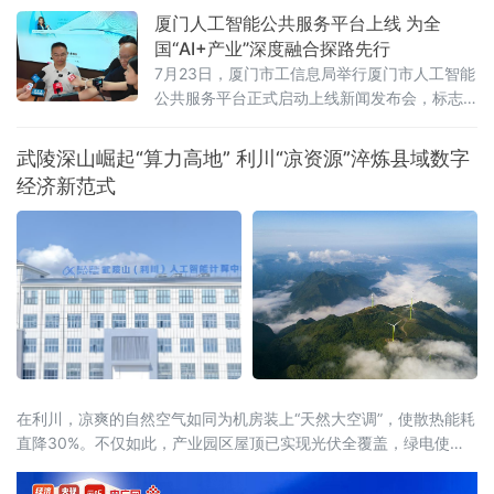
全国从经济总量看，多
厦门人工智能公共服务平台上线 为全
国“AI+产业”深度融合探路先行
7月23日，厦门市工信息局举行厦门市人工智能
公共服务平台正式启动上线新闻发布会，标志
着厦门在全国率先探索“AI+企业服务”深度融合
模式，为千行百业安装上“AI引擎”，助力全市数
武陵深山崛起“算力高地” 利川“凉资源”淬炼县域数字
字经济迈向高质量发展新阶段。打造一体化人
经济新范式
工智能公共服务载体此次上线的平台以“慧企
云”为基础，集技术赋能、资源整合、产业驱动
于一体，提供行业报告定制、AI全能力超市、场
景供需匹配、AI投融资、具身智
在利川，凉爽的自然空气如同为机房装上“天然大空调”，使散热能耗
直降30%。不仅如此，产业园区屋顶已实现光伏全覆盖，绿电使用
率达40%，结合分布式光伏和风电，创新“冰火相济”技术方案，正朝
着100%清洁供能的目标迈进。