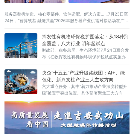
服务器整机制造、核心零部件、软件适配、解决方案……7月23日至
24日，“智算筑基 融链共赢”2026年服务器产业供需对接活动在广东
东莞举办。活动由中国计算机行业协会、中国机电设备招标中心
（工业和信息化部政府采购中心）、东莞市人民政府联合主办，汇
挥发性有机物环保税扩围落定：从18种到
聚行业主管部门、院士专家、全国服务器产业链企业、金融机构、
全覆盖，八大行业 明年起试点
科研院所、园区代表近千人参会，搭
财政部、税务总局、生态环境部7月24日联合发
布《征收挥发性有机物环境保护税试点实施办
法》（财税〔2026〕50号），明确自2027年1
月1日起开展征收挥发性有机物环境保护税试
央企“十五五”产业升级路线图：AI+、绿
点，挥发性有机物将全部纳入征税范围。这标
色化、新兴支柱产业三大主攻方向
志着我国绿色税制在大气污染治理领域迈出关
六大重点任务，其中“着力推动产业深度转型升
键一步。挥发性有机物是形成臭氧和细颗粒物
级”被置于突出位置。具体部署聚焦三大方向：
（PM2.5）的重要前体物，可引发雾霾、光化
学烟雾等大气环境问题，