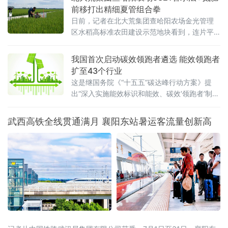
前移打出精细夏管组合拳
日前，记者在北大荒集团查哈阳农场金光管理
区水稻高标准农田建设示范地块看到，连片平
整的稻田绿意盎然、生机勃勃，水稻植株长势
健壮。管理区工作人员正穿梭于田间，按照拔
我国首次启动碳效领跑者遴选 能效领跑者
节孕穗期“5321”管水法要求，开展控水作业。
扩至43个行业
这是继国务院《“十五五”碳达峰行动方案》提
出“深入实施能效标识和能效、碳效‘领跑者’制
度”之后，工业领域能效碳效双轨并进的
武西高铁全线贯通满月 襄阳东站暑运客流量创新高