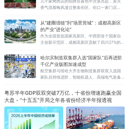
几十家烤肉店的招牌在暮色中次第亮起，炭火
香气混着晚风漫过整条街区。街口一家门店
外，等位的食客排起了长队。就在这片升腾的
烟火气里，有一个值得留意的细节——街面上
从“建圈强链”到“场景营城”：成都高新区
不少店门口都贴出了“诚招加盟”的告示，有的还
的产业“进化论”
标注着“全供应链配送”“总部统一培训”等字样。
作为全国首批国家高新区、中西部首个国家自
就在几年前，这些小店大多
主创新示范区，成都高新区贡献了四川27%的专
精特新“小巨人”企业、25%的国家高新技术企业
以及超过50%的科创板上市公司
哈尔滨制造双集群入选“国家队”后再进阶
千亿产业版图加速成型
航空集群与绥哈大齐生物制造集群双双入选国
家队后持续进阶，智能机器人、高端电气装备
等新兴产业集群蓄势崛起——一幅“老工业基地
焕新”的产业版图正在冰城大地渐次铺展。双集
粤苏半年GDP双双突破7万亿，十省份增速跑赢全国
群入选“国家队”，产业根基持续夯实2
大盘 - “十五五”开局之年各省份经济半年报透视