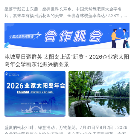
坐落于戴云山东麓，坐拥世界长寿乡、中国天然氧吧两大金字名
片，素来享有福州后花园的美誉。全县森林覆盖率高达72.28%，连
绵林海层层叠翠，澄澈溪涧环绕城乡全域，山地间负氧离子含量充
沛，孕育出独有的山地小气候，冬无严寒、夏无酷暑，夏季昼夜温
差分明，空气温润通透，是静养元气、调理身心的天然福地，为当
地发展高端康养旅居产业，构筑了其他区域难以复刻的生态底层
冰城夏日聚群英 太阳岛上话“新质”- 2026企业家太阳
岛年会擘画东北振兴新图景
盛夏的松花江畔，绿意涌动，万物葱茏。7月31日至8月2日，2026
企业家太阳岛年会在哈尔滨举行。来自海内外的工商界精英、专家