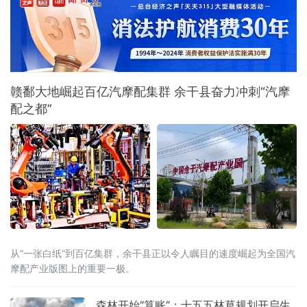
赣鄱大地崛起百亿汽摩配集群 余干县奋力冲刺“汽摩
配之都”
从“一张白纸”到百亿集群，余干县正以令人瞩目的速度崛起为全国汽
摩配产业版图上的重要一极。
森林开始“算账”：十五五林草规划开启生