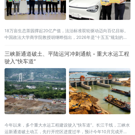
18万亩生态茶园撑起20亿产值，法治标准双轮驱动迈向百亿目标。
中国政法大学商学院教授胡继晔指出，2026年是“十五五”规划的开
局之年，工信部等五部门联合印发《茶产业提质升级指导意见
（2026—2030年）》，明确到2030年全产业链规模达1.5万亿元的
三峡新通道破土、平陆运河冲刺通航 - 重大水运工程
目标，《扩大消费“十五五”规划》更是将茶叶列为历史经典产业；桐
驶入“快车道”
柏茶产业深度契合国家
今年以来，多个重大水运工程建设驶入“快车道”。长江干线，三峡水
运新通道破土动工，先行开挖区进度过半，预计今年10月完成开挖