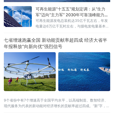
可再生能源“十五五”规划定调：从“生力
军”迈向“主力军” 2030年可靠顶峰能力新
增3亿千瓦
可再生能源发电总装机达35亿千瓦左右，年发
电量达6万亿千瓦时左右，与煤电发电量基本相
当；同期新增可靠顶峰发电能力3亿千瓦以
上，“十五五”期间全产业链总投资规模预计超过
七省增速跑赢全国 新动能贡献率超四成 经济大省半
5万亿元
年报释放“向新向优”强烈信号
9个省份中有7个增速高于全国平均水平，以高端制造、数智经济、
现代服务为代表的新动能对经济增长的贡献率超过四成。“新”字，成
为解读这份“期中答卷”最鲜明的关键词。总量攀新高，七省增速跑赢