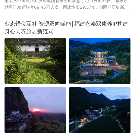
记者从中国铁路武汉局集团有限公司获悉，7月1日至31日，襄阳东
站累计发送旅客69.45万人次，同比增长29.57%，创同期历史新
高。武西高铁全线贯通带来的路网效应初步显现。2026年6月30
日，西安至十堰高速铁路开通运营，武西高铁实现全线贯通，襄阳
业态错位互补 资源双向赋能│福建永泰双康养IP构建
至西安最快旅行时间压缩至1小时41分。据统计，7月份，襄阳东站
身心同养旅居新范式
前往山西、陕西方向的旅