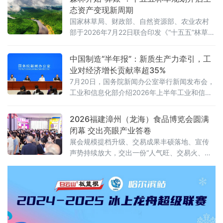
态资产变现新周期
国家林草局、财政部、自然资源部、农业农村
部于2026年7月22日联合印发《“十五五”林草保
护利用规划》（以下简称《规划》）。这份纲
领性文件首次将“林草碳汇交易量”和“生态产品
中国制造“半年报”：新质生产力牵引，工
溢价率”列为省级年度考核硬指标，并明确到
业对经济增长贡献率超35%
2030年全国森林覆盖率达到25.5%、森林蓄积
7月20日，国务院新闻办公室举行新闻发布会，
量增至224亿立方米、草原综合植被盖度稳定在
工业和信息化部介绍2026年上半年工业和信息
58%以上。规划期内的林草碳汇累计交易目标
化发展情况。工业和信息化部总工程师王卫明
不低于6亿吨二氧化碳当量
表示，上半年工业和信息化持续向新向优发
2026福建漳州（龙海）食品博览会圆满
展。工业“半年报”数据亮眼，规模以上工业增加
闭幕 交出亮眼产业答卷
值同比增长5.4%，工业对经济增长贡献率超
展会规模提档升级、交易成果丰硕落地、宣传
35%。从新技术突破到新赛道火热，中国制造
声势持续放大，交出一份“人气旺、交易火、渠
正加速涌现“新”力量。经济运行总体平稳 工
道广、品质高、声量大”的亮眼答卷，全力擦
业“压舱石”作用凸显上半年，我国工业生
亮“中国休闲食品名城”金字招牌。人流资金双向
汇聚 交易热度“节节高”展会人气爆棚、交易