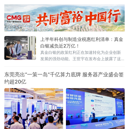
任务；八桂大地，西部陆海新通道平陆运河全线通水，向今年9月通
航冲刺；东海之滨，长江口南槽航道治理二期工程开工建设，建成
后可实现5000吨级船舶全潮通航；琼岛西北，海南洋浦区域国际集
装箱枢纽港扩建工程码头主体全面完工，年内将实现分区投产。一
批水运通道相继
上半年科创与制造业税惠红利清单：真金
白银减负近2万亿！
真金白银的政策红利正在加速转化为企业创新
发展的强劲动能。王世宇在发布会上披露了这
份近2万亿元“红利清单”的具体构成。其中，研
发费用加计扣除等支持企业创新投入和技术转
东莞亮出“一策一岛”千亿算力底牌 服务器产业盛会签
让的政策减税
约超20亿