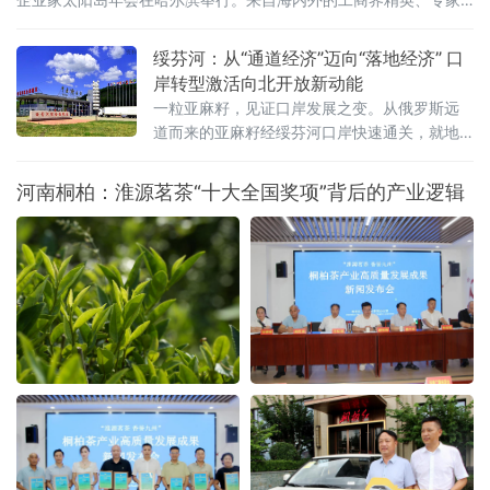
学者齐聚这座生态之岛，共话开放机遇，共谋合作新篇。历经四届
打磨，企业家太阳岛年会已成长为新华社社级标志性论坛，形成“南
绥芬河：从“通道经济”迈向“落地经济” 口
有博鳌，北有太阳岛”的全国产业对话IP。本届年会以“新质生产力：
岸转型激活向北开放新动能
新突破 新途径 新局面 新成果”为核心主题，锚定哈尔滨“三城三
一粒亚麻籽，见证口岸发展之变。从俄罗斯远
道而来的亚麻籽经绥芬河口岸快速通关，就地
加工成为食用油销往全国。这一产业链条的背
后，是百年口岸绥芬河奋力摆脱传统“通道经
河南桐柏：淮源茗茶“十大全国奖项”背后的产业逻辑
济”，聚力发展落地加工，生动展现百年口岸
由“通道经济”向“落地经济”稳步转型的生动实
践。