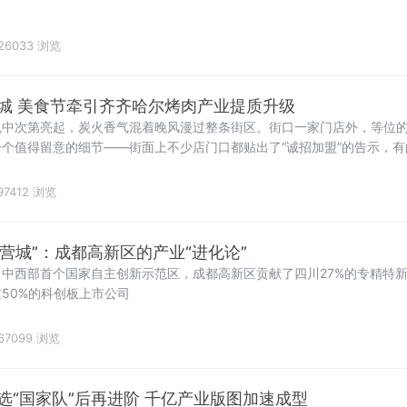
26033 浏览
一节带一业一业兴一城 美食节牵引齐齐哈尔烤肉产业提质升级
色中次第亮起，炭火香气混着晚风漫过整条街区。街口一家门店外，等位
个值得留意的细节——街面上不少店门口都贴出了“诚招加盟”的告示，有
样。就在几年前，这些小店大多
97412 浏览
景营城”：成都高新区的产业“进化论”
中西部首个国家自主创新示范区，成都高新区贡献了四川27%的专精特新“
50%的科创板上市公司
67099 浏览
选“国家队”后再进阶 千亿产业版图加速成型