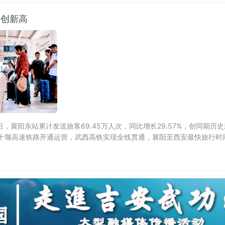
量创新高
，襄阳东站累计发送旅客69.45万人次，同比增长29.57%，创同期历
至十堰高速铁路开通运营，武西高铁实现全线贯通，襄阳至西安最快旅行时间