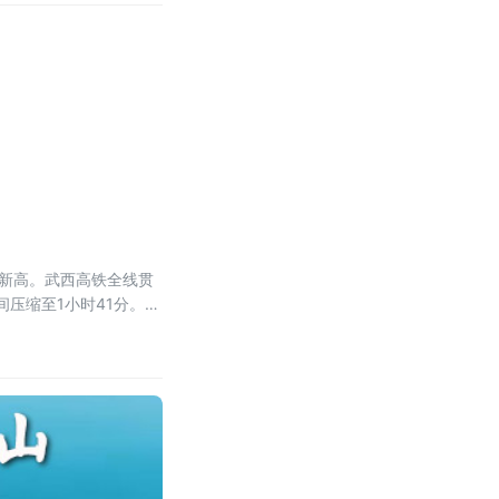
史新高。武西高铁全线贯
压缩至1小时41分。据