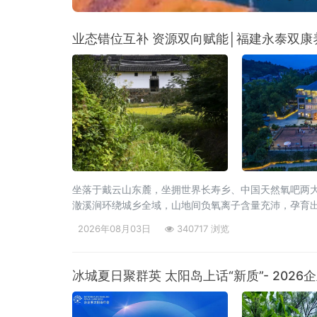
业态错位互补 资源双向赋能│福建永泰双康
坐落于戴云山东麓，坐拥世界长寿乡、中国天然氧吧两大
澈溪涧环绕城乡全域，山地间负氧离子含量充沛，孕育
理身心的天然福地，为当地发展高端康养旅居产业，构
2026年08月03日
340717 浏览
冰城夏日聚群英 太阳岛上话“新质”- 20