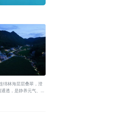
，连绵林海层层叠翠，澄
润通透，是静养元气、调