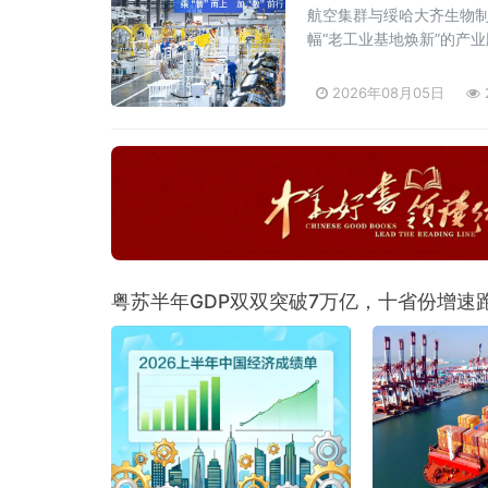
航空集群与绥哈大齐生物
幅“老工业基地焕新”的产
2026年08月05日
粤苏半年GDP双双突破7万亿，十省份增速跑