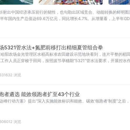
单既折射出中国经济承压前行的韧性，也勾勒出区域竞合、动能转换的鲜明
年国内生产总值达69.6万亿元，同比增长4.7%。从增量看，上半年GD
场5321管水法+氮肥前移打出精细夏管组合拳
查哈阳农场金光管理区水稻高标准农田建设示范地块看到，连片平整的稻
工作人员正穿梭于田间，按照拔节孕穗期“5321”管水法要求，开展控水
331632 浏览
跑者遴选 能效领跑者扩至43个行业
碳达峰行动方案》提出“深入实施能效标识和能效、碳效‘领跑者’制度”之后
306012 浏览