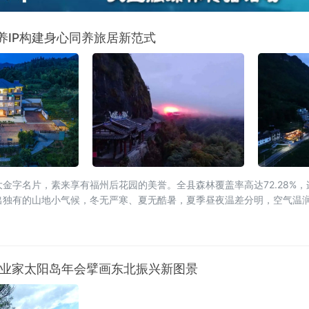
养IP构建身心同养旅居新范式
金字名片，素来享有福州后花园的美誉。全县森林覆盖率高达72.28%
出独有的山地小气候，冬无严寒、夏无酷暑，夏季昼夜温差分明，空气温
筑了其他区域难以复刻的生态底层
26企业家太阳岛年会擘画东北振兴新图景