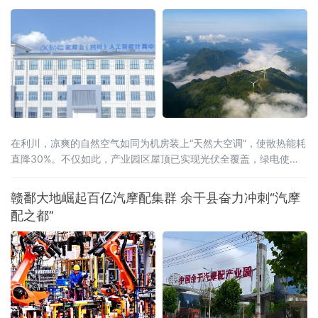
云”为基础，集技术赋能、资源整合、产业驱动
于一体，提供行业报告定制、AI全能力超市、场
景供需匹配、AI投融资、具身智
在利川，凉爽的自然空气如同为机房装上“天然大空调”，使散热能耗
直降30%。不仅如此，产业园区屋顶已实现光伏全覆盖，绿电使用
率达40%，结合分布式光伏和风电，创新“冰火相济”技术方案，正朝
着100%清洁供能的目标迈进。
赣鄱大地崛起百亿汽摩配集群 余干县奋力冲刺“汽摩
配之都”