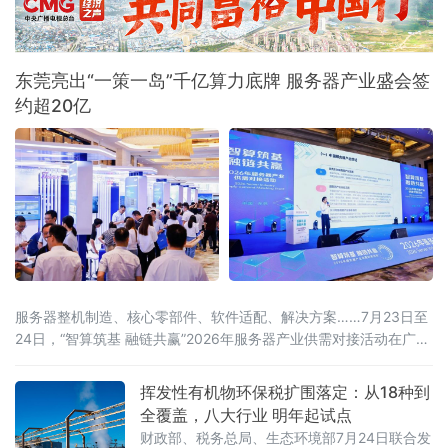
东莞亮出“一策一岛”千亿算力底牌 服务器产业盛会签
约超20亿
服务器整机制造、核心零部件、软件适配、解决方案……7月23日至
24日，“智算筑基 融链共赢”2026年服务器产业供需对接活动在广东
东莞举办。活动由中国计算机行业协会、中国机电设备招标中心
（工业和信息化部政府采购中心）、东莞市人民政府联合主办，汇
挥发性有机物环保税扩围落定：从18种到
聚行业主管部门、院士专家、全国服务器产业链企业、金融机构、
全覆盖，八大行业 明年起试点
科研院所、园区代表近千人参会，搭
财政部、税务总局、生态环境部7月24日联合发