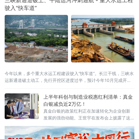
三峡新通道破土、平陆运河冲刺通航 - 重大水运工程
目标，《扩大消费“十五五”规划》更是将茶叶列为历史经典产业；桐
驶入“快车道”
柏茶产业深度契合国家
今年以来，多个重大水运工程建设驶入“快车道”。长江干线，三峡水
运新通道破土动工，先行开挖区进度过半，预计今年10月完成开挖
任务；八桂大地，西部陆海新通道平陆运河全线通水，向今年9月通
航冲刺；东海之滨，长江口南槽航道治理二期工程开工建设，建成
上半年科创与制造业税惠红利清单：真金
后可实现5000吨级船舶全潮通航；琼岛西北，海南洋浦区域国际集
白银减负近2万亿！
装箱枢纽港扩建工程码头主体全面完工，年内将实现分区投产。一
真金白银的政策红利正在加速转化为企业创新
批水运通道相继
发展的强劲动能。王世宇在发布会上披露了这
份近2万亿元“红利清单”的具体构成。其中，研
发费用加计扣除等支持企业创新投入和技术转
让的政策减税