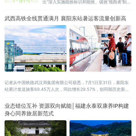
出“深入实施能效标识和能效、碳效‘领跑者’制
度”之后，工业领域能效碳效双轨并进的
武西高铁全线贯通满月 襄阳东站暑运客流量创新高
记者从中国铁路武汉局集团有限公司获悉，7月1日至31日，襄阳东
站累计发送旅客69.45万人次，同比增长29.57%，创同期历史新
高。武西高铁全线贯通带来的路网效应初步显现。2026年6月30
日，西安至十堰高速铁路开通运营，武西高铁实现全线贯通，襄阳
业态错位互补 资源双向赋能│福建永泰双康养IP构建
至西安最快旅行时间压缩至1小时41分。据统计，7月份，襄阳东站
身心同养旅居新范式
前往山西、陕西方向的旅