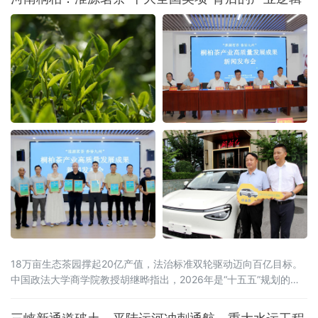
济”，聚力发展落地加工，生动展现百年口岸
由“通道经济”向“落地经济”稳步转型的生动实
践。
18万亩生态茶园撑起20亿产值，法治标准双轮驱动迈向百亿目标。
中国政法大学商学院教授胡继晔指出，2026年是“十五五”规划的开
局之年，工信部等五部门联合印发《茶产业提质升级指导意见
（2026—2030年）》，明确到2030年全产业链规模达1.5万亿元的