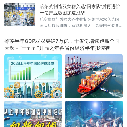
以及超过50%的科创板上市公司
哈尔滨制造双集群入选“国家队”后再进阶
千亿产业版图加速成型
航空集群与绥哈大齐生物制造集群双双入选国
家队后持续进阶，智能机器人、高端电气装备
等新兴产业集群蓄势崛起——一幅“老工业基地
焕新”的产业版图正在冰城大地渐次铺展。双集
粤苏半年GDP双双突破7万亿，十省份增速跑赢全国
群入选“国家队”，产业根基持续夯实2
大盘 - “十五五”开局之年各省份经济半年报透视