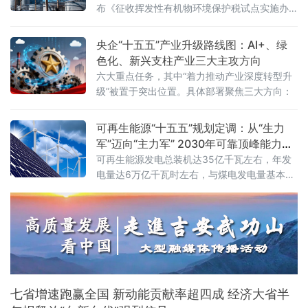
布《征收挥发性有机物环境保护税试点实施办
法》（财税〔2026〕50号），明确自2027年1
月1日起开展征收挥发性有机物环境保护税试
央企“十五五”产业升级路线图：AI+、绿
点，挥发性有机物将全部纳入征税范围。这标
色化、新兴支柱产业三大主攻方向
志着我国绿色税制在大气污染治理领域迈出关
六大重点任务，其中“着力推动产业深度转型升
键一步。挥发性有机物是形成臭氧和细颗粒物
级”被置于突出位置。具体部署聚焦三大方向：
（PM2.5）的重要前体物，可引发雾霾、光化
学烟雾等大气环境问题，
可再生能源“十五五”规划定调：从“生力
军”迈向“主力军” 2030年可靠顶峰能力新
增3亿千瓦
可再生能源发电总装机达35亿千瓦左右，年发
电量达6万亿千瓦时左右，与煤电发电量基本相
当；同期新增可靠顶峰发电能力3亿千瓦以
上，“十五五”期间全产业链总投资规模预计超过
5万亿元
七省增速跑赢全国 新动能贡献率超四成 经济大省半