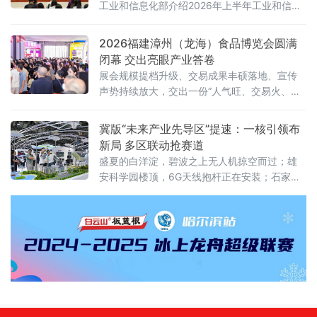
工业和信息化部介绍2026年上半年工业和信息
58%以上。规划期内的林草碳汇累计交易目标
化发展情况。工业和信息化部总工程师王卫明
不低于6亿吨二氧化碳当量
表示，上半年工业和信息化持续向新向优发
2026福建漳州（龙海）食品博览会圆满
展。工业“半年报”数据亮眼，规模以上工业增加
闭幕 交出亮眼产业答卷
值同比增长5.4%，工业对经济增长贡献率超
展会规模提档升级、交易成果丰硕落地、宣传
35%。从新技术突破到新赛道火热，中国制造
声势持续放大，交出一份“人气旺、交易火、渠
正加速涌现“新”力量。经济运行总体平稳 工
道广、品质高、声量大”的亮眼答卷，全力擦
业“压舱石”作用凸显上半年，我国工业生
亮“中国休闲食品名城”金字招牌。人流资金双向
冀版“未来产业先导区”提速：一核引领布
汇聚 交易热度“节节高”展会人气爆棚、交易
新局 多区联动抢赛道
盛夏的白洋淀，碧波之上无人机掠空而过；雄
安科学园楼顶，6G天线抱杆正在安装；石家庄
高新区的创新港里，机器人团队与光纤传感实
验室门对门攻关……一幅“一核引领、多区联
动”的未来产业版图，正在燕赵大地加速铺展。
近年来，河北按照“一核引领、多区联动”的总体
架构，积极布局未来产业先导区。以雄安新区
为全省未来产业的核心策源地，依托京津冀国
家技术创新中心雄安中心、雄安新区中关