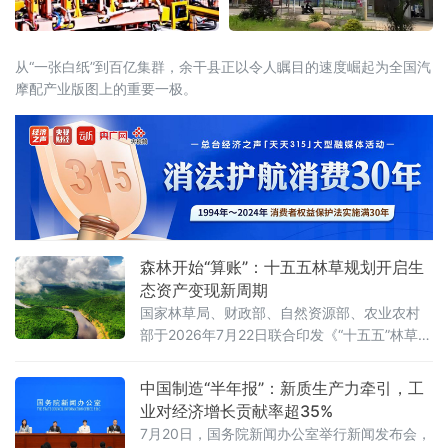
从“一张白纸”到百亿集群，余干县正以令人瞩目的速度崛起为全国汽
摩配产业版图上的重要一极。
森林开始“算账”：十五五林草规划开启生
态资产变现新周期
国家林草局、财政部、自然资源部、农业农村
部于2026年7月22日联合印发《“十五五”林草保
护利用规划》（以下简称《规划》）。这份纲
领性文件首次将“林草碳汇交易量”和“生态产品
中国制造“半年报”：新质生产力牵引，工
溢价率”列为省级年度考核硬指标，并明确到
业对经济增长贡献率超35%
2030年全国森林覆盖率达到25.5%、森林蓄积
7月20日，国务院新闻办公室举行新闻发布会，
量增至224亿立方米、草原综合植被盖度稳定在