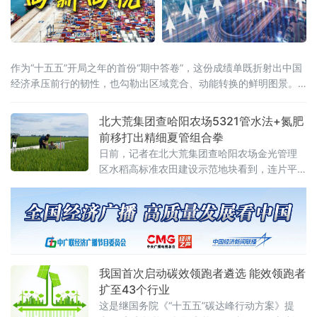
作为“十五五”开局之年的首份“期中答卷”，这份成绩单既折射出中国
经济承压前行的韧性，也勾勒出区域竞合、动能转换的鲜明图景。
全国大盘：增量创近五年同期新高国家统计局7月15日公布的数据显
示，上半年国内生产总值达69.6万亿元，同比增长4.7%。从增量
北大荒集团查哈阳农场5321管水法+氮肥
看，上半年GDP较去年同期增长3.6万亿元，为近五年
前移打出精细夏管组合拳
日前，记者在北大荒集团查哈阳农场金光管理
区水稻高标准农田建设示范地块看到，连片平
整的稻田绿意盎然、生机勃勃，水稻植株长势
健壮。管理区工作人员正穿梭于田间，按照拔
节孕穗期“5321”管水法要求，开展控水作业。
我国首次启动碳效领跑者遴选 能效领跑者
扩至43个行业
这是继国务院《“十五五”碳达峰行动方案》提