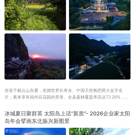
坐落于戴云山东麓，坐拥世界长寿乡、中国天然氧吧两大金字名
片，素来享有福州后花园的美誉。全县森林覆盖率高达72.28%，连
绵林海层层叠翠，澄澈溪涧环绕城乡全域，山地间负氧离子含量充
沛，孕育出独有的山地小气候，冬无严寒、夏无酷暑，夏季昼夜温
冰城夏日聚群英 太阳岛上话“新质”- 2026企业家太阳
差分明，空气温润通透，是静养元气、调理身心的天然福地，为当
岛年会擘画东北振兴新图景
地发展高端康养旅居产业，构筑了其他区域难以复刻的生态底层