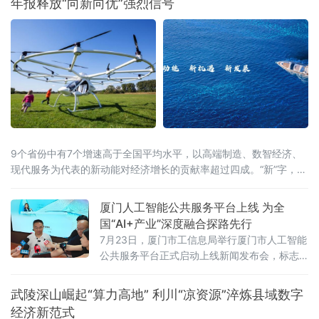
年报释放“向新向优”强烈信号
9个省份中有7个增速高于全国平均水平，以高端制造、数智经济、
现代服务为代表的新动能对经济增长的贡献率超过四成。“新”字，成
为解读这份“期中答卷”最鲜明的关键词。总量攀新高，七省增速跑赢
全国从经济总量看，多
厦门人工智能公共服务平台上线 为全
国“AI+产业”深度融合探路先行
7月23日，厦门市工信息局举行厦门市人工智能
公共服务平台正式启动上线新闻发布会，标志
着厦门在全国率先探索“AI+企业服务”深度融合
模式，为千行百业安装上“AI引擎”，助力全市数
武陵深山崛起“算力高地” 利川“凉资源”淬炼县域数字
字经济迈向高质量发展新阶段。打造一体化人
经济新范式
工智能公共服务载体此次上线的平台以“慧企