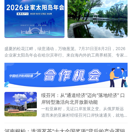
盛夏的松花江畔，绿意涌动，万物葱茏。7月31日至8月2日，2026
企业家太阳岛年会在哈尔滨举行。来自海内外的工商界精英、专家
学者齐聚这座生态之岛，共话开放机遇，共谋合作新篇。历经四届
打磨，企业家太阳岛年会已成长为新华社社级标志性论坛，形成“南
有博鳌，北有太阳岛”的全国产业对话IP。本届年会以“新质生产力：
新突破 新途径 新局面 新成果”为核心主题，锚定哈尔滨“三城三
绥芬河：从“通道经济”迈向“落地经济” 口
岸转型激活向北开放新动能
一粒亚麻籽，见证口岸发展之变。从俄罗斯远
道而来的亚麻籽经绥芬河口岸快速通关，就地
加工成为食用油销往全国。这一产业链条的背
后，是百年口岸绥芬河奋力摆脱传统“通道经
河南桐柏：淮源茗茶“十大全国奖项”背后的产业逻辑