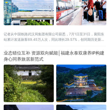
记者从中国铁路武汉局集团有限公司获悉，7月1日至31日，襄阳东
站累计发送旅客69.45万人次，同比增长29.57%，创同期历史新
高。武西高铁全线贯通带来的路网效应初步显现。2026年6月30
日，西安至十堰高速铁路开通运营，武西高铁实现全线贯通，襄阳
业态错位互补 资源双向赋能│福建永泰双康养IP构建
至西安最快旅行时间压缩至1小时41分。据统计，7月份，襄阳东站
身心同养旅居新范式
前往山西、陕西方向的旅