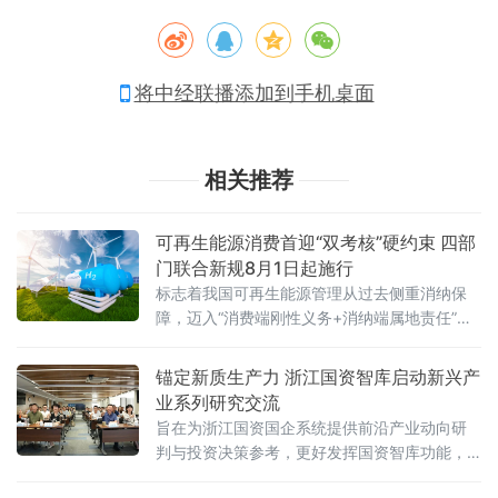
将中经联播添加到手机桌面
相关推荐
可再生能源消费首迎“双考核”硬约束 四部
门联合新规8月1日起施行
标志着我国可再生能源管理从过去侧重消纳保
障，迈入“消费端刚性义务+消纳端属地责任”双
轮驱动的新阶段。《办法》的出台，直接回应
了当前可再生能源“发
锚定新质生产力 浙江国资智库启动新兴产
业系列研究交流
旨在为浙江国资国企系统提供前沿产业动向研
判与投资决策参考，更好发挥国资智库功能，
服务国有企业在新一轮改革中的战略投资布局