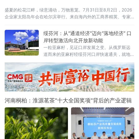
盛夏的松花江畔，绿意涌动，万物葱茏。7月31日至8月2日，2026
企业家太阳岛年会在哈尔滨举行。来自海内外的工商界精英、专家
学者齐聚这座生态之岛，共话开放机遇，共谋合作新篇。历经四届
打磨，企业家太阳岛年会已成长为新华社社级标志性论坛，形成“南
绥芬河：从“通道经济”迈向“落地经济” 口
有博鳌，北有太阳岛”的全国产业对话IP。本届年会以“新质生产力：
岸转型激活向北开放新动能
新突破 新途径 新局面 新成果”为核心主题，锚定哈尔滨“三城三
一粒亚麻籽，见证口岸发展之变。从俄罗斯远
道而来的亚麻籽经绥芬河口岸快速通关，就地
加工成为食用油销往全国。这一产业链条的背
后，是百年口岸绥芬河奋力摆脱传统“通道经
济”，聚力发展落地加工，生动展现百年口岸
由“通道经济”向“落地经济”稳步转型的生动实
践。
河南桐柏：淮源茗茶“十大全国奖项”背后的产业逻辑