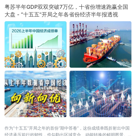
焕新”的产业版图正在冰城大地渐次铺展。双集
粤苏半年GDP双双突破7万亿，十省份增速跑赢全国
群入选“国家队”，产业根基持续夯实2
大盘 - “十五五”开局之年各省份经济半年报透视
作为“十五五”开局之年的首份“期中答卷”，这份成绩单既折射出中国
经济承压前行的韧性，也勾勒出区域竞合、动能转换的鲜明图景。