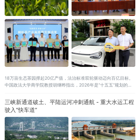
18万亩生态茶园撑起20亿产值，法治标准双轮驱动迈向百亿目标。
中国政法大学商学院教授胡继晔指出，2026年是“十五五”规划的开
局之年，工信部等五部门联合印发《茶产业提质升级指导意见
（2026—2030年）》，明确到2030年全产业链规模达1.5万亿元的
三峡新通道破土、平陆运河冲刺通航 - 重大水运工程
目标，《扩大消费“十五五”规划》更是将茶叶列为历史经典产业；桐
驶入“快车道”
柏茶产业深度契合国家