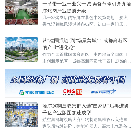
与资本运作
一节带一业一业兴一城 美食节牵引齐齐哈
尔烤肉产业提质升级
几十家烤肉店的招牌在暮色中次第亮起，炭火
香气混着晚风漫过整条街区。街口一家门店
外，等位的食客排起了长队。就在这片升腾的
烟火气里，有一个值得留意的细节——街面上
从“建圈强链”到“场景营城”：成都高新区
不少店门口都贴出了“诚招加盟”的告示，有的还
的产业“进化论”
标注着“全供应链配送”“总部统一培训”等字样。
作为全国首批国家高新区、中西部首个国家自
就在几年前，这些小店大多
主创新示范区，成都高新区贡献了四川27%的专
精特新“小巨人”企业、25%的国家高新技术企业
以及超过50%的科创板上市公司
哈尔滨制造双集群入选“国家队”后再进阶
千亿产业版图加速成型
航空集群与绥哈大齐生物制造集群双双入选国
家队后持续进阶，智能机器人、高端电气装备
等新兴产业集群蓄势崛起——一幅“老工业基地