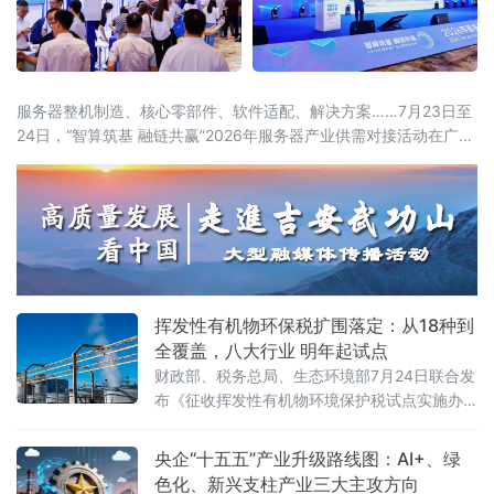
服务器整机制造、核心零部件、软件适配、解决方案……7月23日至
24日，“智算筑基 融链共赢”2026年服务器产业供需对接活动在广东
东莞举办。活动由中国计算机行业协会、中国机电设备招标中心
（工业和信息化部政府采购中心）、东莞市人民政府联合主办，汇
聚行业主管部门、院士专家、全国服务器产业链企业、金融机构、
科研院所、园区代表近千人参会，搭
挥发性有机物环保税扩围落定：从18种到
全覆盖，八大行业 明年起试点
财政部、税务总局、生态环境部7月24日联合发
布《征收挥发性有机物环境保护税试点实施办
法》（财税〔2026〕50号），明确自2027年1
月1日起开展征收挥发性有机物环境保护税试
央企“十五五”产业升级路线图：AI+、绿
点，挥发性有机物将全部纳入征税范围。这标
色化、新兴支柱产业三大主攻方向