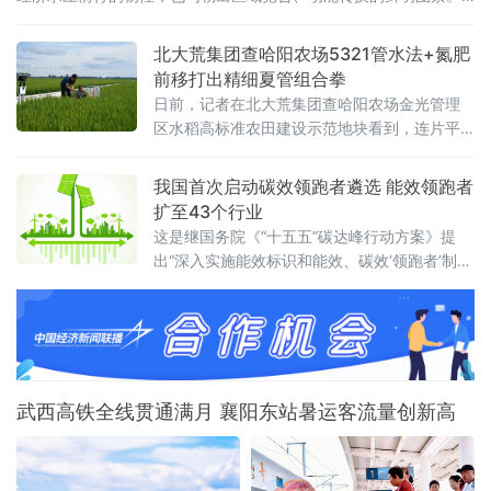
全国大盘：增量创近五年同期新高国家统计局7月15日公布的数据显
示，上半年国内生产总值达69.6万亿元，同比增长4.7%。从增量
北大荒集团查哈阳农场5321管水法+氮肥
看，上半年GDP较去年同期增长3.6万亿元，为近五年
前移打出精细夏管组合拳
日前，记者在北大荒集团查哈阳农场金光管理
区水稻高标准农田建设示范地块看到，连片平
整的稻田绿意盎然、生机勃勃，水稻植株长势
健壮。管理区工作人员正穿梭于田间，按照拔
我国首次启动碳效领跑者遴选 能效领跑者
节孕穗期“5321”管水法要求，开展控水作业。
扩至43个行业
这是继国务院《“十五五”碳达峰行动方案》提
出“深入实施能效标识和能效、碳效‘领跑者’制
度”之后，工业领域能效碳效双轨并进的
武西高铁全线贯通满月 襄阳东站暑运客流量创新高