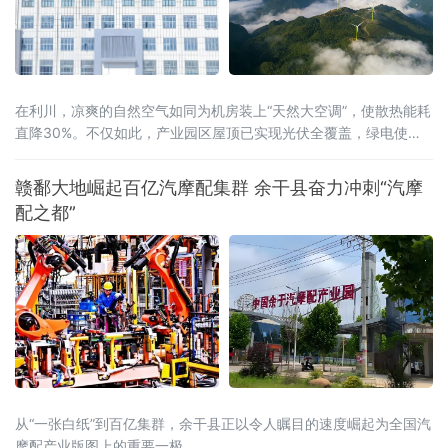
在利川，凉爽的自然空气如同为机房装上“天然大空调”，使散热能耗
直降30%。不仅如此，产业园区屋顶已实现光伏全覆盖，绿电使用
率达40%，结合分布式光伏和风电，创新“冰火相济”技术方案，正朝
着100%清洁供能的目标迈进。
赣鄱大地崛起百亿汽摩配集群 余干县奋力冲刺“汽摩
配之都”
从“一张白纸”到百亿集群，余干县正以令人瞩目的速度崛起为全国汽
摩配产业版图上的重要一极。