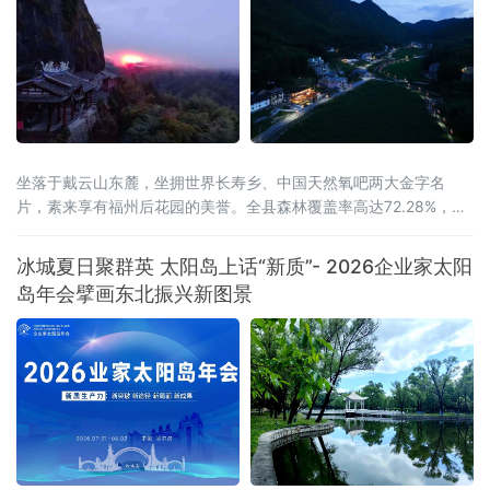
坐落于戴云山东麓，坐拥世界长寿乡、中国天然氧吧两大金字名
片，素来享有福州后花园的美誉。全县森林覆盖率高达72.28%，连
绵林海层层叠翠，澄澈溪涧环绕城乡全域，山地间负氧离子含量充
沛，孕育出独有的山地小气候，冬无严寒、夏无酷暑，夏季昼夜温
冰城夏日聚群英 太阳岛上话“新质”- 2026企业家太阳
差分明，空气温润通透，是静养元气、调理身心的天然福地，为当
岛年会擘画东北振兴新图景
地发展高端康养旅居产业，构筑了其他区域难以复刻的生态底层