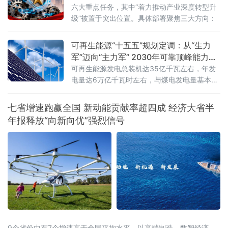
志着我国绿色税制在大气污染治理领域迈出关
六大重点任务，其中“着力推动产业深度转型升
键一步。挥发性有机物是形成臭氧和细颗粒物
级”被置于突出位置。具体部署聚焦三大方向：
（PM2.5）的重要前体物，可引发雾霾、光化
学烟雾等大气环境问题，
可再生能源“十五五”规划定调：从“生力
军”迈向“主力军” 2030年可靠顶峰能力新
增3亿千瓦
可再生能源发电总装机达35亿千瓦左右，年发
电量达6万亿千瓦时左右，与煤电发电量基本相
当；同期新增可靠顶峰发电能力3亿千瓦以
上，“十五五”期间全产业链总投资规模预计超过
七省增速跑赢全国 新动能贡献率超四成 经济大省半
5万亿元
年报释放“向新向优”强烈信号
9个省份中有7个增速高于全国平均水平，以高端制造、数智经济、