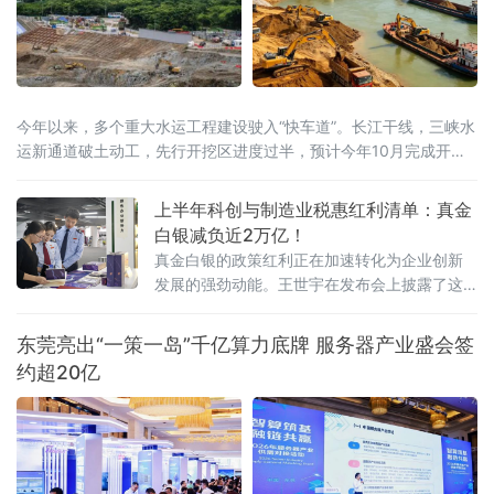
今年以来，多个重大水运工程建设驶入“快车道”。长江干线，三峡水
运新通道破土动工，先行开挖区进度过半，预计今年10月完成开挖
任务；八桂大地，西部陆海新通道平陆运河全线通水，向今年9月通
航冲刺；东海之滨，长江口南槽航道治理二期工程开工建设，建成
上半年科创与制造业税惠红利清单：真金
后可实现5000吨级船舶全潮通航；琼岛西北，海南洋浦区域国际集
白银减负近2万亿！
装箱枢纽港扩建工程码头主体全面完工，年内将实现分区投产。一
真金白银的政策红利正在加速转化为企业创新
批水运通道相继
发展的强劲动能。王世宇在发布会上披露了这
份近2万亿元“红利清单”的具体构成。其中，研
发费用加计扣除等支持企业创新投入和技术转
东莞亮出“一策一岛”千亿算力底牌 服务器产业盛会签
让的政策减税
约超20亿