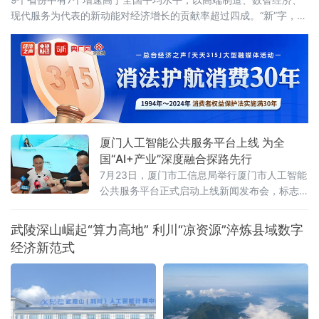
现代服务为代表的新动能对经济增长的贡献率超过四成。“新”字，成
为解读这份“期中答卷”最鲜明的关键词。总量攀新高，七省增速跑赢
全国从经济总量看，多
厦门人工智能公共服务平台上线 为全
国“AI+产业”深度融合探路先行
7月23日，厦门市工信息局举行厦门市人工智能
公共服务平台正式启动上线新闻发布会，标志
着厦门在全国率先探索“AI+企业服务”深度融合
模式，为千行百业安装上“AI引擎”，助力全市数
武陵深山崛起“算力高地” 利川“凉资源”淬炼县域数字
字经济迈向高质量发展新阶段。打造一体化人
经济新范式
工智能公共服务载体此次上线的平台以“慧企
云”为基础，集技术赋能、资源整合、产业驱动
于一体，提供行业报告定制、AI全能力超市、场
景供需匹配、AI投融资、具身智