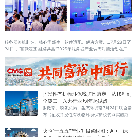
服务器整机制造、核心零部件、软件适配、解决方案……7月23日至
24日，“智算筑基 融链共赢”2026年服务器产业供需对接活动在广东
东莞举办。活动由中国计算机行业协会、中国机电设备招标中心
（工业和信息化部政府采购中心）、东莞市人民政府联合主办，汇
聚行业主管部门、院士专家、全国服务器产业链企业、金融机构、
科研院所、园区代表近千人参会，搭
挥发性有机物环保税扩围落定：从18种到
全覆盖，八大行业 明年起试点
财政部、税务总局、生态环境部7月24日联合发
布《征收挥发性有机物环境保护税试点实施办
法》（财税〔2026〕50号），明确自2027年1
月1日起开展征收挥发性有机物环境保护税试
央企“十五五”产业升级路线图：AI+、绿
点，挥发性有机物将全部纳入征税范围。这标