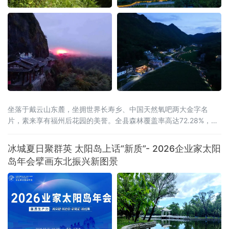
坐落于戴云山东麓，坐拥世界长寿乡、中国天然氧吧两大金字名
片，素来享有福州后花园的美誉。全县森林覆盖率高达72.28%，连
绵林海层层叠翠，澄澈溪涧环绕城乡全域，山地间负氧离子含量充
沛，孕育出独有的山地小气候，冬无严寒、夏无酷暑，夏季昼夜温
冰城夏日聚群英 太阳岛上话“新质”- 2026企业家太阳
差分明，空气温润通透，是静养元气、调理身心的天然福地，为当
岛年会擘画东北振兴新图景
地发展高端康养旅居产业，构筑了其他区域难以复刻的生态底层