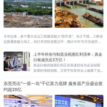
今年以来，多个重大水运工程建设驶入“快车道”。长江干线，三峡水
运新通道破土动工，先行开挖区进度过半，预计今年10月完成开挖
任务；八桂大地，西部陆海新通道平陆运河全线通水，向今年9月通
航冲刺；东海之滨，长江口南槽航道治理二期工程开工建设，建成
上半年科创与制造业税惠红利清单：真金
后可实现5000吨级船舶全潮通航；琼岛西北，海南洋浦区域国际集
白银减负近2万亿！
装箱枢纽港扩建工程码头主体全面完工，年内将实现分区投产。一
真金白银的政策红利正在加速转化为企业创新
批水运通道相继
发展的强劲动能。王世宇在发布会上披露了这
份近2万亿元“红利清单”的具体构成。其中，研
发费用加计扣除等支持企业创新投入和技术转
东莞亮出“一策一岛”千亿算力底牌 服务器产业盛会签
让的政策减税
约超20亿