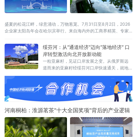
盛夏的松花江畔，绿意涌动，万物葱茏。7月31日至8月2日，2026
企业家太阳岛年会在哈尔滨举行。来自海内外的工商界精英、专家
学者齐聚这座生态之岛，共话开放机遇，共谋合作新篇。历经四届
打磨，企业家太阳岛年会已成长为新华社社级标志性论坛，形成“南
绥芬河：从“通道经济”迈向“落地经济” 口
有博鳌，北有太阳岛”的全国产业对话IP。本届年会以“新质生产力：
岸转型激活向北开放新动能
新突破 新途径 新局面 新成果”为核心主题，锚定哈尔滨“三城三
一粒亚麻籽，见证口岸发展之变。从俄罗斯远
道而来的亚麻籽经绥芬河口岸快速通关，就地
加工成为食用油销往全国。这一产业链条的背
后，是百年口岸绥芬河奋力摆脱传统“通道经
济”，聚力发展落地加工，生动展现百年口岸
由“通道经济”向“落地经济”稳步转型的生动实
践。
河南桐柏：淮源茗茶“十大全国奖项”背后的产业逻辑