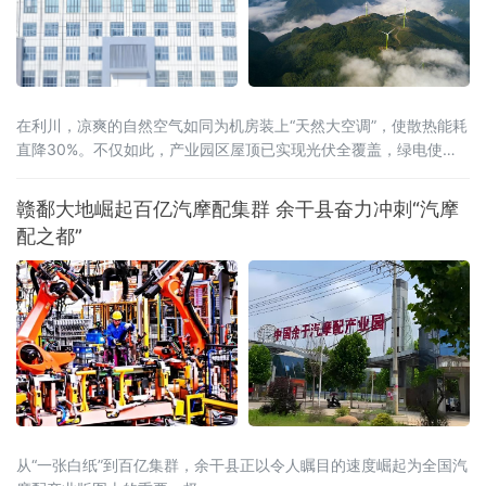
在利川，凉爽的自然空气如同为机房装上“天然大空调”，使散热能耗
直降30%。不仅如此，产业园区屋顶已实现光伏全覆盖，绿电使用
率达40%，结合分布式光伏和风电，创新“冰火相济”技术方案，正朝
着100%清洁供能的目标迈进。
赣鄱大地崛起百亿汽摩配集群 余干县奋力冲刺“汽摩
配之都”
从“一张白纸”到百亿集群，余干县正以令人瞩目的速度崛起为全国汽