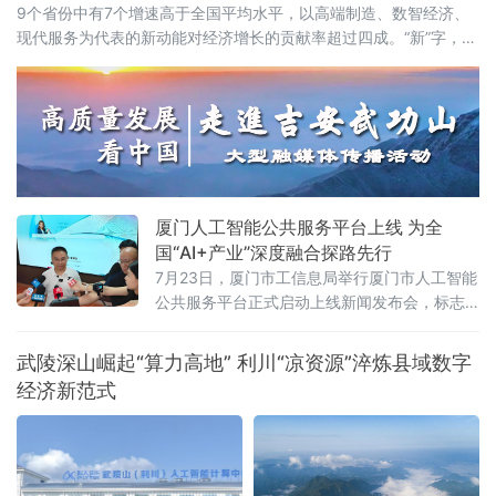
9个省份中有7个增速高于全国平均水平，以高端制造、数智经济、
现代服务为代表的新动能对经济增长的贡献率超过四成。“新”字，成
为解读这份“期中答卷”最鲜明的关键词。总量攀新高，七省增速跑赢
全国从经济总量看，多
厦门人工智能公共服务平台上线 为全
国“AI+产业”深度融合探路先行
7月23日，厦门市工信息局举行厦门市人工智能
公共服务平台正式启动上线新闻发布会，标志
着厦门在全国率先探索“AI+企业服务”深度融合
模式，为千行百业安装上“AI引擎”，助力全市数
武陵深山崛起“算力高地” 利川“凉资源”淬炼县域数字
字经济迈向高质量发展新阶段。打造一体化人
经济新范式
工智能公共服务载体此次上线的平台以“慧企
云”为基础，集技术赋能、资源整合、产业驱动
于一体，提供行业报告定制、AI全能力超市、场
景供需匹配、AI投融资、具身智