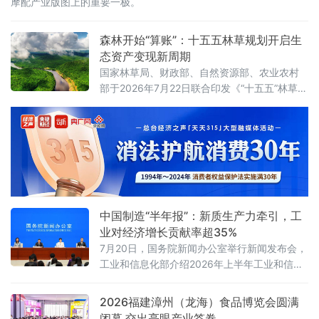
摩配产业版图上的重要一极。
森林开始“算账”：十五五林草规划开启生
态资产变现新周期
国家林草局、财政部、自然资源部、农业农村
部于2026年7月22日联合印发《“十五五”林草保
护利用规划》（以下简称《规划》）。这份纲
领性文件首次将“林草碳汇交易量”和“生态产品
溢价率”列为省级年度考核硬指标，并明确到
2030年全国森林覆盖率达到25.5%、森林蓄积
量增至224亿立方米、草原综合植被盖度稳定在
58%以上。规划期内的林草碳汇累计交易目标
不低于6亿吨二氧化碳当量
中国制造“半年报”：新质生产力牵引，工
业对经济增长贡献率超35%
7月20日，国务院新闻办公室举行新闻发布会，
工业和信息化部介绍2026年上半年工业和信息
化发展情况。工业和信息化部总工程师王卫明
表示，上半年工业和信息化持续向新向优发
2026福建漳州（龙海）食品博览会圆满
展。工业“半年报”数据亮眼，规模以上工业增加
闭幕 交出亮眼产业答卷