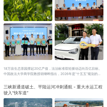
18万亩生态茶园撑起20亿产值，法治标准双轮驱动迈向百亿目标。
中国政法大学商学院教授胡继晔指出，2026年是“十五五”规划的开
局之年，工信部等五部门联合印发《茶产业提质升级指导意见
（2026—2030年）》，明确到2030年全产业链规模达1.5万亿元的
三峡新通道破土、平陆运河冲刺通航 - 重大水运工程
目标，《扩大消费“十五五”规划》更是将茶叶列为历史经典产业；桐
驶入“快车道”
柏茶产业深度契合国家