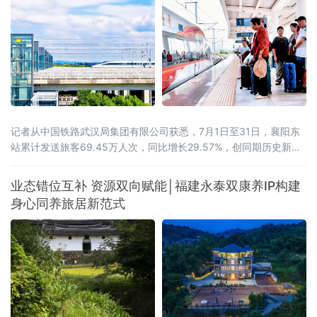
记者从中国铁路武汉局集团有限公司获悉，7月1日至31日，襄阳东
站累计发送旅客69.45万人次，同比增长29.57%，创同期历史新
高。武西高铁全线贯通带来的路网效应初步显现。2026年6月30
日，西安至十堰高速铁路开通运营，武西高铁实现全线贯通，襄阳
业态错位互补 资源双向赋能│福建永泰双康养IP构建
至西安最快旅行时间压缩至1小时41分。据统计，7月份，襄阳东站
身心同养旅居新范式
前往山西、陕西方向的旅