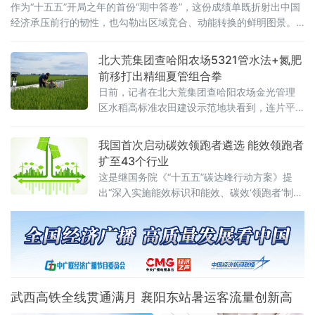
作为“十五五”开局之年的首份“期中答卷”，这份成绩单既折射出中国
经济承压前行的韧性，也勾勒出区域竞合、动能转换的鲜明图景。
全国大盘：增量创近五年同期新高国家统计局7月15日公布的数据显
示，上半年国内生产总值达69.6万亿元，同比增长4.7%。从增量
北大荒集团查哈阳农场5321管水法+氮肥
看，上半年GDP较去年同期增长3.6万亿元，为近五年
前移打出精细夏管组合拳
日前，记者在北大荒集团查哈阳农场金光管理
区水稻高标准农田建设示范地块看到，连片平
整的稻田绿意盎然、生机勃勃，水稻植株长势
健壮。管理区工作人员正穿梭于田间，按照拔
我国首次启动碳效领跑者遴选 能效领跑者
节孕穗期“5321”管水法要求，开展控水作业。
扩至43个行业
这是继国务院《“十五五”碳达峰行动方案》提
出“深入实施能效标识和能效、碳效‘领跑者’制
度”之后，工业领域能效碳效双轨并进的
武西高铁全线贯通满月 襄阳东站暑运客流量创新高