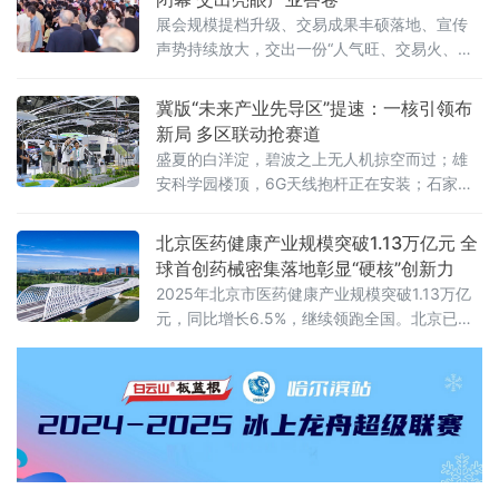
值同比增长5.4%，工业对经济增长贡献率超
展会规模提档升级、交易成果丰硕落地、宣传
35%。从新技术突破到新赛道火热，中国制造
声势持续放大，交出一份“人气旺、交易火、渠
正加速涌现“新”力量。经济运行总体平稳 工
道广、品质高、声量大”的亮眼答卷，全力擦
业“压舱石”作用凸显上半年，我国工业生
亮“中国休闲食品名城”金字招牌。人流资金双向
冀版“未来产业先导区”提速：一核引领布
汇聚 交易热度“节节高”展会人气爆棚、交易
新局 多区联动抢赛道
盛夏的白洋淀，碧波之上无人机掠空而过；雄
安科学园楼顶，6G天线抱杆正在安装；石家庄
高新区的创新港里，机器人团队与光纤传感实
验室门对门攻关……一幅“一核引领、多区联
北京医药健康产业规模突破1.13万亿元 全
动”的未来产业版图，正在燕赵大地加速铺展。
球首创药械密集落地彰显“硬核”创新力
近年来，河北按照“一核引领、多区联动”的总体
2025年北京市医药健康产业规模突破1.13万亿
架构，积极布局未来产业先导区。以雄安新区
元，同比增长6.5%，继续领跑全国。北京已将
为全省未来产业的核心策源地，依托京津冀国
医药健康产业定位为战略性新兴产业和助推创
家技术创新中心雄安中心、雄安新区中关
新发展的“双发动机”之一。北京市政府