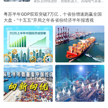
家队后持续进阶，智能机器人、高端电气装备
等新兴产业集群蓄势崛起——一幅“老工业基地
焕新”的产业版图正在冰城大地渐次铺展。双集
粤苏半年GDP双双突破7万亿，十省份增速跑赢全国
群入选“国家队”，产业根基持续夯实2
大盘 - “十五五”开局之年各省份经济半年报透视