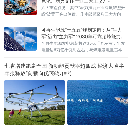
色化、新兴支柱产业三大主攻方向
志着我国绿色税制在大气污染治理领域迈出关
六大重点任务，其中“着力推动产业深度转型升
键一步。挥发性有机物是形成臭氧和细颗粒物
级”被置于突出位置。具体部署聚焦三大方向：
（PM2.5）的重要前体物，可引发雾霾、光化
学烟雾等大气环境问题，
可再生能源“十五五”规划定调：从“生力
军”迈向“主力军” 2030年可靠顶峰能力新
增3亿千瓦
可再生能源发电总装机达35亿千瓦左右，年发
电量达6万亿千瓦时左右，与煤电发电量基本相
当；同期新增可靠顶峰发电能力3亿千瓦以
上，“十五五”期间全产业链总投资规模预计超过
七省增速跑赢全国 新动能贡献率超四成 经济大省半
5万亿元
年报释放“向新向优”强烈信号