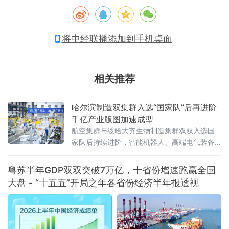
将中经联播添加到手机桌面
相关推荐
哈尔滨制造双集群入选“国家队”后再进阶
千亿产业版图加速成型
航空集群与绥哈大齐生物制造集群双双入选国
家队后持续进阶，智能机器人、高端电气装备
等新兴产业集群蓄势崛起——一幅“老工业基地
焕新”的产业版图正在冰城大地渐次铺展。双集
粤苏半年GDP双双突破7万亿，十省份增速跑赢全国
群入选“国家队”，产业根基持续夯实2
大盘 - “十五五”开局之年各省份经济半年报透视