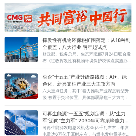
东莞举办。活动由中国计算机行业协会、中国机电设备招标中心
（工业和信息化部政府采购中心）、东莞市人民政府联合主办，汇
聚行业主管部门、院士专家、全国服务器产业链企业、金融机构、
科研院所、园区代表近千人参会，搭
挥发性有机物环保税扩围落定：从18种到
全覆盖，八大行业 明年起试点
财政部、税务总局、生态环境部7月24日联合发
布《征收挥发性有机物环境保护税试点实施办
法》（财税〔2026〕50号），明确自2027年1
月1日起开展征收挥发性有机物环境保护税试
央企“十五五”产业升级路线图：AI+、绿
点，挥发性有机物将全部纳入征税范围。这标
色化、新兴支柱产业三大主攻方向
志着我国绿色税制在大气污染治理领域迈出关
六大重点任务，其中“着力推动产业深度转型升
键一步。挥发性有机物是形成臭氧和细颗粒物
级”被置于突出位置。具体部署聚焦三大方向：
（PM2.5）的重要前体物，可引发雾霾、光化
学烟雾等大气环境问题，
可再生能源“十五五”规划定调：从“生力
军”迈向“主力军” 2030年可靠顶峰能力新
增3亿千瓦
可再生能源发电总装机达35亿千瓦左右，年发
电量达6万亿千瓦时左右，与煤电发电量基本相