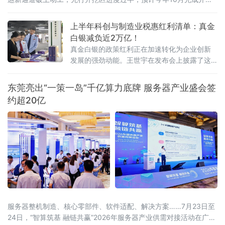
任务；八桂大地，西部陆海新通道平陆运河全线通水，向今年9月通
航冲刺；东海之滨，长江口南槽航道治理二期工程开工建设，建成
上半年科创与制造业税惠红利清单：真金
后可实现5000吨级船舶全潮通航；琼岛西北，海南洋浦区域国际集
白银减负近2万亿！
装箱枢纽港扩建工程码头主体全面完工，年内将实现分区投产。一
真金白银的政策红利正在加速转化为企业创新
批水运通道相继
发展的强劲动能。王世宇在发布会上披露了这
份近2万亿元“红利清单”的具体构成。其中，研
发费用加计扣除等支持企业创新投入和技术转
东莞亮出“一策一岛”千亿算力底牌 服务器产业盛会签
让的政策减税
约超20亿
服务器整机制造、核心零部件、软件适配、解决方案……7月23日至
24日，“智算筑基 融链共赢”2026年服务器产业供需对接活动在广东