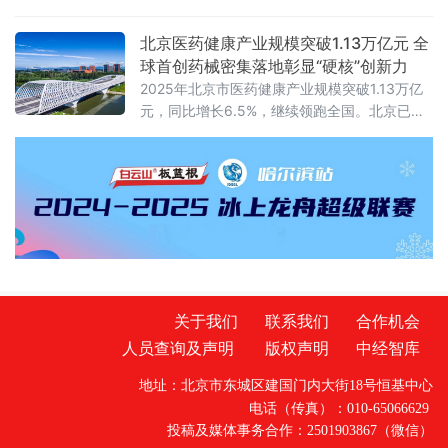
高新区的创新港里，机器人团队与光纤传感实
验室门对门攻关……一幅“一核引领、多区联
北京医药健康产业规模突破1.13万亿元 全
动”的未来产业版图，正在燕赵大地加速铺展。
球首创药械密集落地彰显“硬核”创新力
近年来，河北按照“一核引领、多区联动”的总体
2025年北京市医药健康产业规模突破1.13万亿
架构，积极布局未来产业先导区。以雄安新区
元，同比增长6.5%，继续领跑全国。北京已将
为全省未来产业的核心策源地，依托京津冀国
医药健康产业定位为战略性新兴产业和助推创
家技术创新中心雄安中心、雄安新区中关
新发展的“双发动机”之一。北京市政府
关于我们
联系我们
合作机会
人员查询及声明
版权声明
中经智库
地址：北京市东城区建国门内大街18号恒基中心
电话（传真）：010-65066629
投稿及媒体事务合作：2501903867（微信）