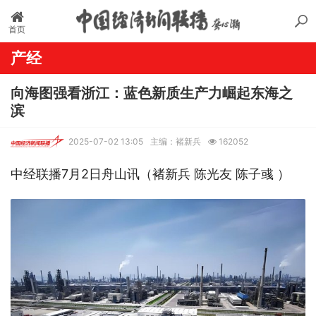
首页
产经
向海图强看浙江：蓝色新质生产力崛起东海之
滨
2025-07-02 13:05
主编：褚新兵
162052
中经联播7月2日
舟山
讯（褚新兵 陈光友 陈子彧 ）