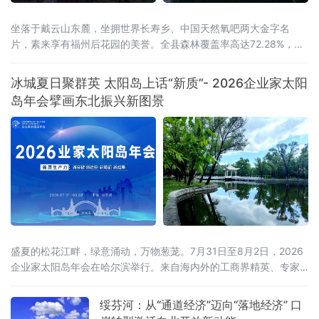
坐落于戴云山东麓，坐拥世界长寿乡、中国天然氧吧两大金字名
片，素来享有福州后花园的美誉。全县森林覆盖率高达72.28%，连
绵林海层层叠翠，澄澈溪涧环绕城乡全域，山地间负氧离子含量充
沛，孕育出独有的山地小气候，冬无严寒、夏无酷暑，夏季昼夜温
冰城夏日聚群英 太阳岛上话“新质”- 2026企业家太阳
差分明，空气温润通透，是静养元气、调理身心的天然福地，为当
岛年会擘画东北振兴新图景
地发展高端康养旅居产业，构筑了其他区域难以复刻的生态底层
盛夏的松花江畔，绿意涌动，万物葱茏。7月31日至8月2日，2026
企业家太阳岛年会在哈尔滨举行。来自海内外的工商界精英、专家
学者齐聚这座生态之岛，共话开放机遇，共谋合作新篇。历经四届
打磨，企业家太阳岛年会已成长为新华社社级标志性论坛，形成“南
绥芬河：从“通道经济”迈向“落地经济” 口
有博鳌，北有太阳岛”的全国产业对话IP。本届年会以“新质生产力：