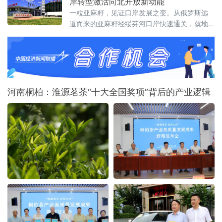
岸转型激活向北开放新动能
新突破 新途径 新局面 新成果”为核心主题，锚定哈尔滨“三城三
一粒亚麻籽，见证口岸发展之变。从俄罗斯远
道而来的亚麻籽经绥芬河口岸快速通关，就地
加工成为食用油销往全国。这一产业链条的背
后，是百年口岸绥芬河奋力摆脱传统“通道经
济”，聚力发展落地加工，生动展现百年口岸
由“通道经济”向“落地经济”稳步转型的生动实
践。
河南桐柏：淮源茗茶“十大全国奖项”背后的产业逻辑