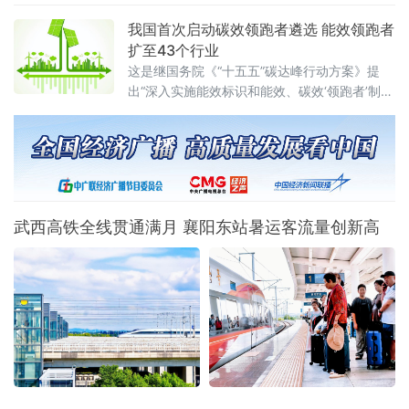
整的稻田绿意盎然、生机勃勃，水稻植株长势
健壮。管理区工作人员正穿梭于田间，按照拔
我国首次启动碳效领跑者遴选 能效领跑者
节孕穗期“5321”管水法要求，开展控水作业。
扩至43个行业
这是继国务院《“十五五”碳达峰行动方案》提
出“深入实施能效标识和能效、碳效‘领跑者’制
度”之后，工业领域能效碳效双轨并进的
武西高铁全线贯通满月 襄阳东站暑运客流量创新高