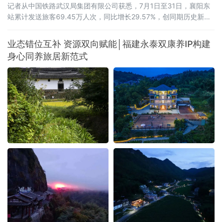
记者从中国铁路武汉局集团有限公司获悉，7月1日至31日，襄阳东
站累计发送旅客69.45万人次，同比增长29.57%，创同期历史新
高。武西高铁全线贯通带来的路网效应初步显现。2026年6月30
日，西安至十堰高速铁路开通运营，武西高铁实现全线贯通，襄阳
业态错位互补 资源双向赋能│福建永泰双康养IP构建
至西安最快旅行时间压缩至1小时41分。据统计，7月份，襄阳东站
身心同养旅居新范式
前往山西、陕西方向的旅