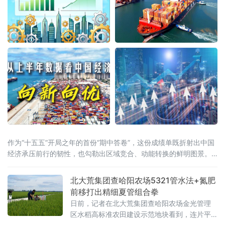
作为“十五五”开局之年的首份“期中答卷”，这份成绩单既折射出中国
经济承压前行的韧性，也勾勒出区域竞合、动能转换的鲜明图景。
全国大盘：增量创近五年同期新高国家统计局7月15日公布的数据显
示，上半年国内生产总值达69.6万亿元，同比增长4.7%。从增量
北大荒集团查哈阳农场5321管水法+氮肥
看，上半年GDP较去年同期增长3.6万亿元，为近五年
前移打出精细夏管组合拳
日前，记者在北大荒集团查哈阳农场金光管理
区水稻高标准农田建设示范地块看到，连片平