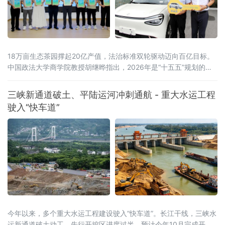
18万亩生态茶园撑起20亿产值，法治标准双轮驱动迈向百亿目标。
中国政法大学商学院教授胡继晔指出，2026年是“十五五”规划的开
局之年，工信部等五部门联合印发《茶产业提质升级指导意见
（2026—2030年）》，明确到2030年全产业链规模达1.5万亿元的
三峡新通道破土、平陆运河冲刺通航 - 重大水运工程
目标，《扩大消费“十五五”规划》更是将茶叶列为历史经典产业；桐
驶入“快车道”
柏茶产业深度契合国家
今年以来，多个重大水运工程建设驶入“快车道”。长江干线，三峡水
运新通道破土动工，先行开挖区进度过半，预计今年10月完成开挖