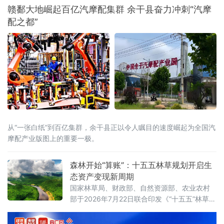
着100%清洁供能的目标迈进。
赣鄱大地崛起百亿汽摩配集群 余干县奋力冲刺“汽摩
配之都”
从“一张白纸”到百亿集群，余干县正以令人瞩目的速度崛起为全国汽
摩配产业版图上的重要一极。
森林开始“算账”：十五五林草规划开启生
态资产变现新周期
国家林草局、财政部、自然资源部、农业农村
部于2026年7月22日联合印发《“十五五”林草保
护利用规划》（以下简称《规划》）。这份纲
领性文件首次将“林草碳汇交易量”和“生态产品