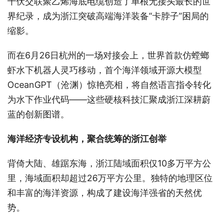
千伏交联聚乙烯海底电缆创造了单根无接头最长的世
界纪录，成为浙江突破高端海洋装备“卡脖子”困局的
缩影。
而在6月26日杭州的一场对接会上，世界首款仿螳螂
虾水下机器人灵巧移动，首个海洋领域开源大模型
OceanGPT（沧渊）惊艳亮相，将自然语言指令转化
为水下作业代码——这些硬核科技汇聚成浙江深耕蔚
蓝的创新图谱。
海洋经济专设机构，聚合统筹的浙江创举
背倚大陆、雄踞东海，浙江陆域面积仅10多万平方公
里，海域面积却超过26万平方公里。独特的地理区位
和丰富的海洋资源，构成了建设海洋强省的天然优
势。