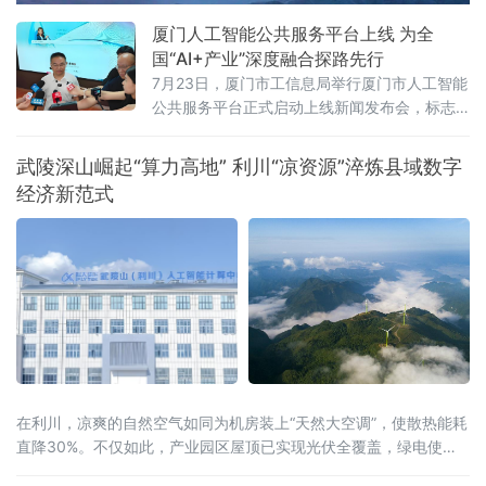
厦门人工智能公共服务平台上线 为全
国“AI+产业”深度融合探路先行
7月23日，厦门市工信息局举行厦门市人工智能
公共服务平台正式启动上线新闻发布会，标志
着厦门在全国率先探索“AI+企业服务”深度融合
模式，为千行百业安装上“AI引擎”，助力全市数
武陵深山崛起“算力高地” 利川“凉资源”淬炼县域数字
字经济迈向高质量发展新阶段。打造一体化人
经济新范式
工智能公共服务载体此次上线的平台以“慧企
云”为基础，集技术赋能、资源整合、产业驱动
于一体，提供行业报告定制、AI全能力超市、场
景供需匹配、AI投融资、具身智
在利川，凉爽的自然空气如同为机房装上“天然大空调”，使散热能耗
直降30%。不仅如此，产业园区屋顶已实现光伏全覆盖，绿电使用
率达40%，结合分布式光伏和风电，创新“冰火相济”技术方案，正朝