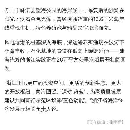
舟山市嵊泗县望海公园的海岸线上，修复后的沙滩在
阳光下泛着金色光泽，曾经侵蚀严重的13.6千米海岸
线重现生机，特色养殖池与精品民宿沿湾而立。
风电母港的桩基深入海底，深远海养殖渔场在波涛下
孕育丰收，石化基地的管道在孤岛上蜿蜒延伸——陆
海统筹的浙江实践正在26万平方公里海域展开壮阔画
卷。
“浙江正以更广的投资空间、更活的创新生态、更大
的开放枢纽，向海图强、深耕‘蔚蓝’，为高质量发展
建设共同富裕示范区增添‘蓝色动能’。”浙江省海洋经
济发展厅相关负责人说。
【责任编辑：张宇晖】