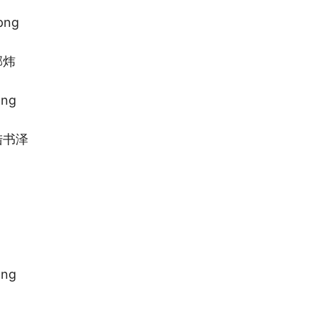
邢炜
陆书泽