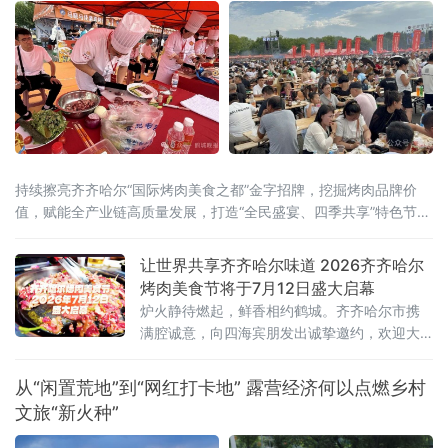
持续擦亮齐齐哈尔“国际烤肉美食之都”金字招牌，挖掘烤肉品牌价
值，赋能全产业链高质量发展，打造“全民盛宴、四季共享”特色节庆
IP，联动国内外行业资源
让世界共享齐齐哈尔味道 2026齐齐哈尔
烤肉美食节将于7月12日盛大启幕
炉火静待燃起，鲜香相约鹤城。齐齐哈尔市携
满腔诚意，向四海宾朋发出诚挚邀约，欢迎大
家走进“国际烤肉美食之都”，于氤氲烟火间品尝
地道齐市烤肉，感受这座城市独有的市井韵味
从“闲置荒地”到“网红打卡地” 露营经济何以点燃乡村
与待客温情。
文旅“新火种”