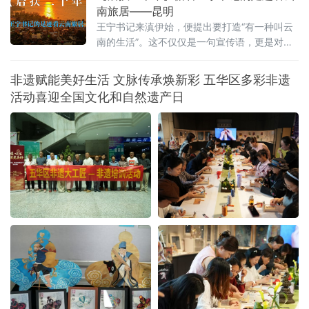
南旅居——昆明
王宁书记来滇伊始，便提出要打造“有一种叫云
南的生活”。这不仅仅是一句宣传语，更是对这
片土地深沉的期许。从前，我们以为那是远方
客栈的风铃，是滤镜下的云卷云舒。直到我循
非遗赋能美好生活 文脉传承焕新彩 五华区多彩非遗
着王宁书记的足迹，走进昆明那些因水而迁、
活动喜迎全国文化和自然遗产日
因水而兴的土地，才读懂其深意：云南的生
活，不仅是造物主的偏爱，更是奋斗者的烟
火。一、有一种叫云南的生活，从心出发这