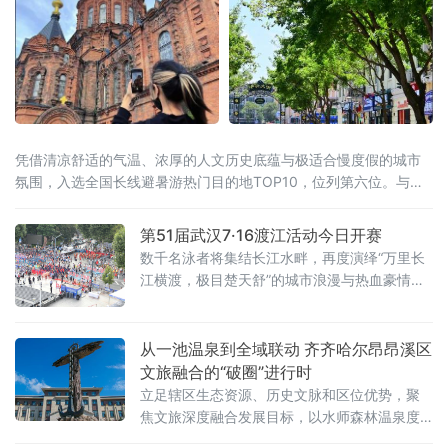
凭借清凉舒适的气温、浓厚的人文历史底蕴与极适合慢度假的城市
氛围，入选全国长线避暑游热门目的地TOP10，位列第六位。与此
同时，同省漠河市跻身全国避暑热门县域前十。黑龙江“一城一县”双
双上榜，让“避暑胜地·清凉龙江”的品牌在这个夏天格外耀眼。“天然
第51届武汉7·16渡江活动今日开赛
空调”是最硬核的底牌当全国多地持续“炙烤”模式，哈尔滨的清凉堪
数千名泳者将集结长江水畔，再度演绎“万里长
称
江横渡，极目楚天舒”的城市浪漫与热血豪情。
渡江活动遵循以往惯例，分为个人抢渡长江挑
战赛和群众方队横渡两个项目，兼顾专业竞技
性与全民参与性。参赛选手均在武昌汉阳门1号
从一池温泉到全域联动 齐齐哈尔昂昂溪区
明口码头下水，个人抢渡长江挑战赛至汉阳南
文旅融合的“破圈”进行时
岸嘴起水，全程游程约1800米，经过十
立足辖区生态资源、历史文脉和区位优势，聚
焦文旅深度融合发展目标，以水师森林温泉度
假区核心业态为突破口，整合生态休闲、体育