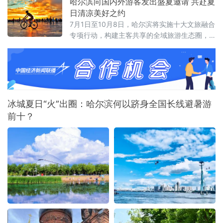
哈尔滨向国内外游客发出盛夏邀请 共赴夏
日清凉美好之约
7月1日至10月8日，哈尔滨将实施十大文旅融合
专项行动，构建主客共享的全域旅游生态圈，
让大家尽享“最北、最美、最清凉”的夏日盛宴。
冰城夏日“火”出圈：哈尔滨何以跻身全国长线避暑游
前十？