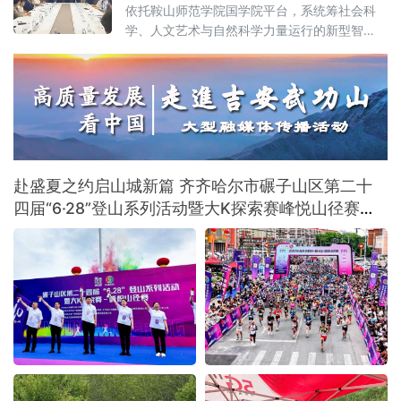
依托鞍山师范学院国学院平台，系统筹社会科
学、人文艺术与自然科学力量运行的新型智
库，未来将重点攻坚音乐叙事基础理论体系，
围绕新大众文艺、古典音乐、传统文化、地域
文化及诵读传播五大方向深耕细作，着力补齐
国内音乐叙事系统化研究短板，形成有组织科
研模式。
赴盛夏之约启山城新篇 齐齐哈尔市碾子山区第二十
四届“6·28”登山系列活动暨大K探索赛峰悦山径赛激
情开赛