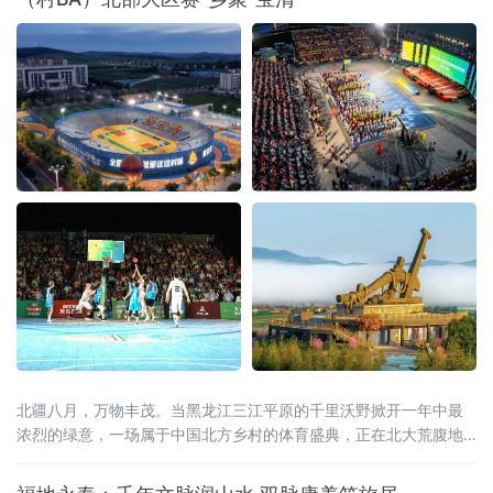
北疆八月，万物丰茂。当黑龙江三江平原的千里沃野掀开一年中最
浓烈的绿意，一场属于中国北方乡村的体育盛典，正在北大荒腹地
蓄势待发。2026年8月15日至20日，全国和美乡村篮球大赛（村
BA）北部大区赛，将在黑龙江省宝清县燃情启幕。这是村BA大区赛