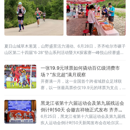
夏日山城草木葱茏，山野盛景活力涌动。6月28日，齐齐哈尔市碾子
山区第二十四届“6·28”登山系列活动暨大K探索赛—峰悦山径赛盛大
开启。本届活动由齐齐哈尔市碾子山区人民政府主办，齐齐哈尔市
文广旅游局、市体育局、市融媒体中心鼎力支持，区文广旅游局、
一张19.9元球票如何撬动百亿级消费市
齐齐哈尔圣金旅游发展有限公司承办，辽宁维思天品体育发展有限
场？“东北超”满月观察
公司专业运营。二十四年
开赛满一月，这一全国首个跨省域群众足球联
赛，以一张最高票价仅19.9元的球票为支点，
撬动了区域文旅消费的“超”级热度。“票根经
济”：一张球票变成“旅行通行证”“东北超”是全国
黑龙江省第十六届运动会及第九届残运会
首个由辽吉黑蒙联合主办的群众足球赛事，沈
倒计时50天 会徽吉祥物正式发布 齐齐哈
阳、大
尔时隔26年再迎省级顶级赛事
6月25日，黑龙江省第十六届运动会及第九届残
疾人运动会倒计时50天新闻发布会在哈尔滨举
行。会上正式揭晓本届省运会、省残运会会徽