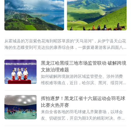
从霍城县的万亩紫色花海到昭苏草原的“天马浴河”，从伊宁县天山花
海的生态蝶变到可克达拉的康养综合体，一拨拨避暑游客从四面八
方涌入这片“中亚湿岛”，在绿水青山间慢下来、住下来。
黑龙江哈黑绥三地市场监管联动 破解跨境
文旅治理难题
如何破解跨境旅游跨区域监管壁垒、涉外消费
维权难等痛点，近日，哈尔滨、黑河、绥芬河
三地市场监管部门共同签订中俄跨境游高质量
发展战略合作框架协议，这标志着哈黑绥三地
挥拍逐梦！黑龙江省十六届运动会羽毛球
跨境旅游市场监管一体化协同共治机制正式落
比赛火热开赛
地。此举跨区域监管合作，重在立足黑龙江对
来自全省各地的羽毛球健儿齐聚赛场，以球会
俄开放优势、破解跨境文旅治理难题的创新实
友、切磋技艺，开启为期3天的精彩对决。作为
践，有效填补了跨境旅游协同监管空白。据介
黑龙江省运会经典竞技项目，本次羽毛球赛事
绍，本次以“优势互补
赛程紧凑、看点十足。据了解，比赛共设置