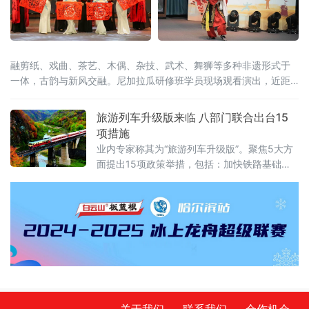
融剪纸、戏曲、茶艺、木偶、杂技、武术、舞狮等多种非遗形式于
一体，古韵与新风交融。尼加拉瓜研修班学员现场观看演出，近距
离感受中华非遗的深厚底蕴，沉浸式体验闽南民俗文化。
旅游列车升级版来临 八部门联合出台15
项措施
业内专家称其为“旅游列车升级版”。聚焦5大方
面提出15项政策举措，包括：加快铁路基础设
施旅游化改造、丰富铁路旅游产品体系、提升
铁路旅游服务水平、加强铁路旅游运行保障、
强化政策保障支持，旨在推动铁路与旅游深度
融合发展、相互赋能，释放铁路旅游消费潜
力，更好满足人民群众美好生活需要
关于我们
联系我们
合作机会