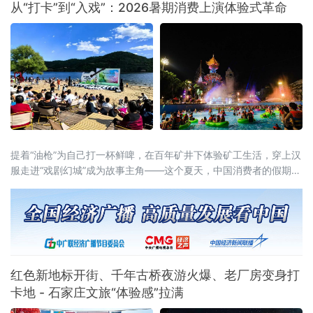
从“打卡”到“入戏”：2026暑期消费上演体验式革命
男、女团体和混合双打、男子双打、女子双
打、男子单打、女子单打七大竞赛项目，全面
覆盖羽毛球主流竞赛组别，为
提着“油枪”为自己打一杯鲜啤，在百年矿井下体验矿工生活，穿上汉
服走进“戏剧幻城”成为故事主角——这个夏天，中国消费者的假期打
开方式正在被彻底重写。2026年暑期，一场从“买商品”到“买体验”、
从“打卡式”到“入戏式”的消费变革席卷全国。文旅部启动的全国暑期
文旅消费季，各地落地超3万场特色活动、发放4.5亿元文旅补贴；
国务院近期批复的《扩大消费“十五五”规划》更明确
红色新地标开街、千年古桥夜游火爆、老厂房变身打
卡地 - 石家庄文旅“体验感”拉满