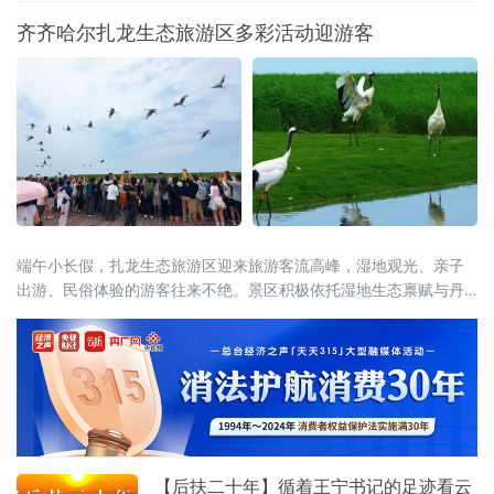
与吉祥物，并通报赛事筹备、竞赛组织、服务
齐齐哈尔扎龙生态旅游区多彩活动迎游客
保障及文体旅融合等重点工作，标志着全省规
模最大的综合性体育盛会全面进入决战冲刺阶
段。齐齐哈尔时隔26年再度承办省级顶级赛
事，将以“简约、安全、精彩、独具特色”为目
标，倾力呈现一
端午小长假，扎龙生态旅游区迎来旅游客流高峰，湿地观光、亲子
出游、民俗体验的游客往来不绝。景区积极依托湿地生态禀赋与丹
顶鹤文旅IP，将端午传统民俗与生态旅游巧妙融合，推出一系列特
色主题活动。才艺展演舞台上，游客踊跃登台互动，香包手工制作
区大家选用艾草、白芷等药材亲手缝制端午香囊，趣味知识问答、
投壶、射五毒等民俗游戏热闹开启。游客在观
【后扶二十年】循着王宁书记的足迹看云