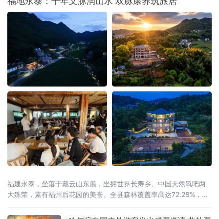
福地永泰：千年文脉润山水 双脉康养筑旅居
的炽热季风首次吹度山海关，深入广袤的东北粮仓。届时，来自北
京、天津、河北、山西、内蒙古、辽宁、吉林、山东、新疆、黑龙
江等北部十省区的
福建永泰，坐落于戴云山东麓，坐拥世界长寿乡、中国天然氧吧两
大殊荣，素有福州后花园的美誉。全县森林覆盖率高达72.28%，林
海连绵叠翠，溪涧澄澈环绕，全域负氧离子充沛。