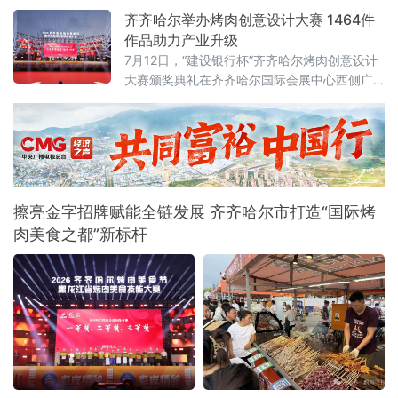
赛事、涉外交流、历史街区、文物遗址多元文
齐齐哈尔举办烤肉创意设计大赛 1464件
旅资源，破除单点运营、季节受限、业态分散
作品助力产业升级
发展瓶颈，探索特色化、全季节、全域化文旅
7月12日，“建设银行杯”齐齐哈尔烤肉创意设计
融合发展新路径，推动辖区文旅产业从单点景
大赛颁奖典礼在齐齐哈尔国际会展中心西侧广
区提质向全域业态联动升级，激活区域文
场举行。大赛以“鹤城烟火·齐聚创意”为主题，
共收到有效参赛作品1464件，旨在通过创意设
计赋能烤肉产业，推动本土品牌提质升级。地
方有关部门负责人、高校师生、设计从业者、
餐饮企业代表及媒体记者参加典礼，共同见证
优秀设计作品颁奖，并围绕创意成果的产业转
擦亮金字招牌赋能全链发展 齐齐哈尔市打造“国际烤
化展开交
肉美食之都”新标杆