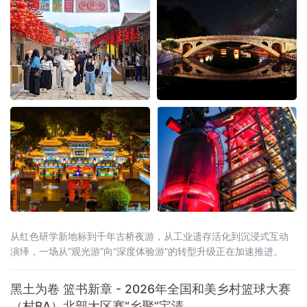
从红色研学新地标到千年古桥夜游，从工业遗存活化到沉浸式互动
演绎，一场从“观光游”向“深度体验游”的转型升级正在加速推进。
黑土为卷 篮书新章 - 2026年全国和美乡村篮球大赛
（村BA）北部大区赛“乡聚”宝清