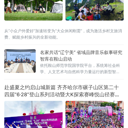
从“小众户外爱好”加速转变为“大众休闲刚需”，成为激活乡村文旅消
费、赋能乡村振兴的全新动能。
名家共话“辽宁美” 省域品牌音乐叙事研究
智库在鞍山启动
依托鞍山师范学院国学院平台，系统筹社会科
学、人文艺术与自然科学力量运行的新型智
库，未来将重点攻坚音乐叙事基础理论体系，
围绕新大众文艺、古典音乐、传统文化、地域
赴盛夏之约启山城新篇 齐齐哈尔市碾子山区第二十
文化及诵读传播五大方向深耕细作，着力补齐
四届“6·28”登山系列活动暨大K探索赛峰悦山径赛激
国内音乐叙事系统化研究短板，形成有组织科
情开赛
研模式。