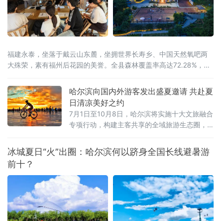
福建永泰，坐落于戴云山东麓，坐拥世界长寿乡、中国天然氧吧两
大殊荣，素有福州后花园的美誉。全县森林覆盖率高达72.28%，林
海连绵叠翠，溪涧澄澈环绕，全域负氧离子充沛。
哈尔滨向国内外游客发出盛夏邀请 共赴夏
日清凉美好之约
7月1日至10月8日，哈尔滨将实施十大文旅融合
专项行动，构建主客共享的全域旅游生态圈，
让大家尽享“最北、最美、最清凉”的夏日盛宴。
冰城夏日“火”出圈：哈尔滨何以跻身全国长线避暑游
前十？