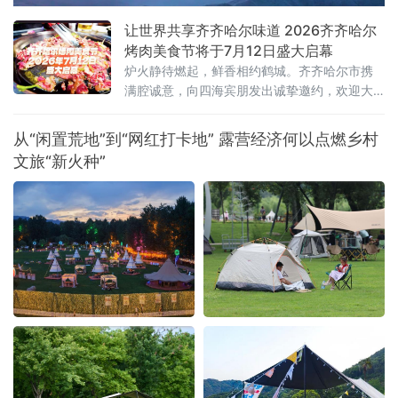
让世界共享齐齐哈尔味道 2026齐齐哈尔
烤肉美食节将于7月12日盛大启幕
炉火静待燃起，鲜香相约鹤城。齐齐哈尔市携
满腔诚意，向四海宾朋发出诚挚邀约，欢迎大
家走进“国际烤肉美食之都”，于氤氲烟火间品尝
地道齐市烤肉，感受这座城市独有的市井韵味
从“闲置荒地”到“网红打卡地” 露营经济何以点燃乡村
与待客温情。
文旅“新火种”