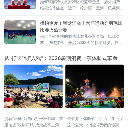
如何破解跨境旅游跨区域监管壁垒、涉外消费
维权难等痛点，近日，哈尔滨、黑河、绥芬河
三地市场监管部门共同签订中俄跨境游高质量
发展战略合作框架协议，这标志着哈黑绥三地
挥拍逐梦！黑龙江省十六届运动会羽毛球
跨境旅游市场监管一体化协同共治机制正式落
比赛火热开赛
地。此举跨区域监管合作，重在立足黑龙江对
来自全省各地的羽毛球健儿齐聚赛场，以球会
俄开放优势、破解跨境文旅治理难题的创新实
友、切磋技艺，开启为期3天的精彩对决。作为
践，有效填补了跨境旅游协同监管空白。据介
黑龙江省运会经典竞技项目，本次羽毛球赛事
绍，本次以“优势互补
赛程紧凑、看点十足。据了解，比赛共设置
从“打卡”到“入戏”：2026暑期消费上演体验式革命
男、女团体和混合双打、男子双打、女子双
打、男子单打、女子单打七大竞赛项目，全面
覆盖羽毛球主流竞赛组别，为
提着“油枪”为自己打一杯鲜啤，在百年矿井下体验矿工生活，穿上汉
服走进“戏剧幻城”成为故事主角——这个夏天，中国消费者的假期打