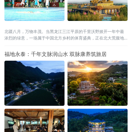
北疆八月，万物丰茂。当黑龙江三江平原的千里沃野掀开一年中最
浓烈的绿意，一场属于中国北方乡村的体育盛典，正在北大荒腹地
蓄势待发。2026年8月15日至20日，全国和美乡村篮球大赛（村
BA）北部大区赛，将在黑龙江省宝清县燃情启幕。这是村BA大区赛
福地永泰：千年文脉润山水 双脉康养筑旅居
的炽热季风首次吹度山海关，深入广袤的东北粮仓。届时，来自北
京、天津、河北、山西、内蒙古、辽宁、吉林、山东、新疆、黑龙
江等北部十省区的