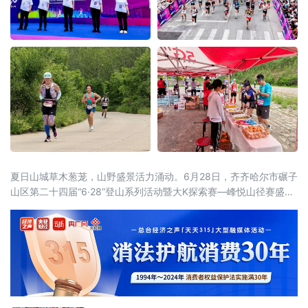
夏日山城草木葱茏，山野盛景活力涌动。6月28日，齐齐哈尔市碾子
山区第二十四届“6·28”登山系列活动暨大K探索赛—峰悦山径赛盛大
开启。本届活动由齐齐哈尔市碾子山区人民政府主办，齐齐哈尔市
文广旅游局、市体育局、市融媒体中心鼎力支持，区文广旅游局、
齐齐哈尔圣金旅游发展有限公司承办，辽宁维思天品体育发展有限
公司专业运营。二十四年