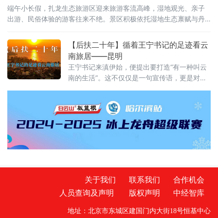
端午小长假，扎龙生态旅游区迎来旅游客流高峰，湿地观光、亲子
出游、民俗体验的游客往来不绝。景区积极依托湿地生态禀赋与丹
顶鹤文旅IP，将端午传统民俗与生态旅游巧妙融合，推出一系列特
色主题活动。才艺展演舞台上，游客踊跃登台互动，香包手工制作
【后扶二十年】循着王宁书记的足迹看云
区大家选用艾草、白芷等药材亲手缝制端午香囊，趣味知识问答、
南旅居——昆明
投壶、射五毒等民俗游戏热闹开启。游客在观
王宁书记来滇伊始，便提出要打造“有一种叫云
南的生活”。这不仅仅是一句宣传语，更是对这
片土地深沉的期许。从前，我们以为那是远方
客栈的风铃，是滤镜下的云卷云舒。直到我循
着王宁书记的足迹，走进昆明那些因水而迁、
因水而兴的土地，才读懂其深意：云南的生
活，不仅是造物主的偏爱，更是奋斗者的烟
火。一、有一种叫云南的生活，从心出发这
关于我们
联系我们
合作机会
人员查询及声明
版权声明
中经智库
地址：北京市东城区建国门内大街18号恒基中心