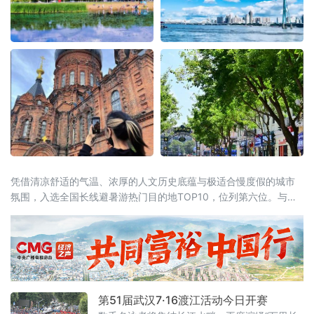
凭借清凉舒适的气温、浓厚的人文历史底蕴与极适合慢度假的城市
氛围，入选全国长线避暑游热门目的地TOP10，位列第六位。与此
同时，同省漠河市跻身全国避暑热门县域前十。黑龙江“一城一县”双
双上榜，让“避暑胜地·清凉龙江”的品牌在这个夏天格外耀眼。“天然
空调”是最硬核的底牌当全国多地持续“炙烤”模式，哈尔滨的清凉堪
称
第51届武汉7·16渡江活动今日开赛