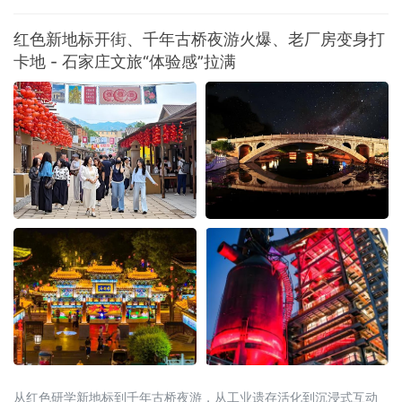
开方式正在被彻底重写。2026年暑期，一场从“买商品”到“买体验”、
从“打卡式”到“入戏式”的消费变革席卷全国。文旅部启动的全国暑期
红色新地标开街、千年古桥夜游火爆、老厂房变身打
文旅消费季，各地落地超3万场特色活动、发放4.5亿元文旅补贴；
卡地 - 石家庄文旅“体验感”拉满
国务院近期批复的《扩大消费“十五五”规划》更明确
从红色研学新地标到千年古桥夜游，从工业遗存活化到沉浸式互动