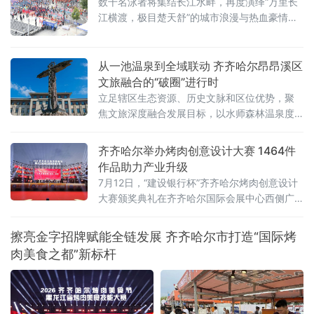
数千名泳者将集结长江水畔，再度演绎“万里长
江横渡，极目楚天舒”的城市浪漫与热血豪情。
渡江活动遵循以往惯例，分为个人抢渡长江挑
战赛和群众方队横渡两个项目，兼顾专业竞技
性与全民参与性。参赛选手均在武昌汉阳门1号
从一池温泉到全域联动 齐齐哈尔昂昂溪区
明口码头下水，个人抢渡长江挑战赛至汉阳南
文旅融合的“破圈”进行时
岸嘴起水，全程游程约1800米，经过十
立足辖区生态资源、历史文脉和区位优势，聚
焦文旅深度融合发展目标，以水师森林温泉度
假区核心业态为突破口，整合生态休闲、体育
赛事、涉外交流、历史街区、文物遗址多元文
齐齐哈尔举办烤肉创意设计大赛 1464件
旅资源，破除单点运营、季节受限、业态分散
作品助力产业升级
发展瓶颈，探索特色化、全季节、全域化文旅
7月12日，“建设银行杯”齐齐哈尔烤肉创意设计
融合发展新路径，推动辖区文旅产业从单点景
大赛颁奖典礼在齐齐哈尔国际会展中心西侧广
区提质向全域业态联动升级，激活区域文
场举行。大赛以“鹤城烟火·齐聚创意”为主题，
共收到有效参赛作品1464件，旨在通过创意设
擦亮金字招牌赋能全链发展 齐齐哈尔市打造“国际烤
计赋能烤肉产业，推动本土品牌提质升级。地
肉美食之都”新标杆
方有关部门负责人、高校师生、设计从业者、
餐饮企业代表及媒体记者参加典礼，共同见证
优秀设计作品颁奖，并围绕创意成果的产业转
化展开交