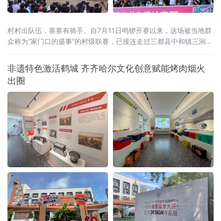
村村出队伍，寨寨有骑手。自7月11日鸣锣开赛以来，这场被当地群
众称为“家门口的盛事”的村级联赛，已接连走过三都县中和镇三洞古
稳端坡、咕噜景区等多个赛场，将赛马的火种播撒到全县各个村寨
非遗特色激活鹤城 齐齐哈尔文化创意赋能烤肉烟火
出圈