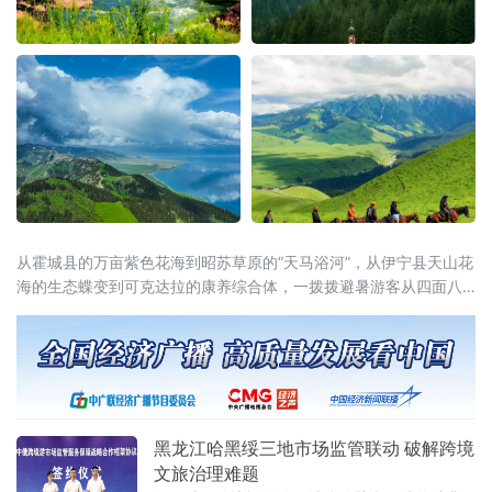
从霍城县的万亩紫色花海到昭苏草原的“天马浴河”，从伊宁县天山花
海的生态蝶变到可克达拉的康养综合体，一拨拨避暑游客从四面八
方涌入这片“中亚湿岛”，在绿水青山间慢下来、住下来。
黑龙江哈黑绥三地市场监管联动 破解跨境
文旅治理难题