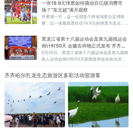
一张19.9元球票如何撬动百亿级消费市
场？“东北超”满月观察
开赛满一月，这一全国首个跨省域群众足球联
赛，以一张最高票价仅19.9元的球票为支点，
撬动了区域文旅消费的“超”级热度。“票根经
济”：一张球票变成“旅行通行证”“东北超”是全国
黑龙江省第十六届运动会及第九届残运会
首个由辽吉黑蒙联合主办的群众足球赛事，沈
倒计时50天 会徽吉祥物正式发布 齐齐哈
阳、大
尔时隔26年再迎省级顶级赛事
6月25日，黑龙江省第十六届运动会及第九届残
疾人运动会倒计时50天新闻发布会在哈尔滨举
行。会上正式揭晓本届省运会、省残运会会徽
与吉祥物，并通报赛事筹备、竞赛组织、服务
齐齐哈尔扎龙生态旅游区多彩活动迎游客
保障及文体旅融合等重点工作，标志着全省规
模最大的综合性体育盛会全面进入决战冲刺阶
段。齐齐哈尔时隔26年再度承办省级顶级赛
事，将以“简约、安全、精彩、独具特色”为目
标，倾力呈现一