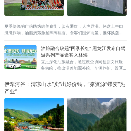
夏季傍晚的广信路烤肉美食街，炭火通红，人声鼎沸。烤盘上牛肉
滋滋作响，油脂滴落激起阵阵焦香。食客们围炉而坐，推杯换盏
间，一位从北京远道而来的游客举起手机拍下眼前的热闹场景，配
文发了一条朋友圈：“这才是齐齐哈尔——烟火气里藏着文化味。”文
油旅融合破题“四季长红” 黑龙江发布自驾
化味，正是2026齐齐哈尔烤肉美食节试图为这炉百年炭火注入的全
游系列产品邀客入林海
新内涵。齐齐哈尔烤肉的历史，可追溯至新石器时代嫩江
立足深化油旅融合，通过政企协同创新文旅服
务供给，推出涵盖能源补给、车辆养护、景区
游览及特色消费的一站式自驾游系列产品，为
全省文旅产业提质升级探索新路径。黑龙江省
伊犁河谷：清凉山水“卖”出好价钱，“凉资源”蝶变“热
文化和旅游厅副厅长蒋兴成、中国石化黑龙江
产业”
石油分公司总经理孙维跃、副总经理高鹏，哈
尔滨市文化广电和旅